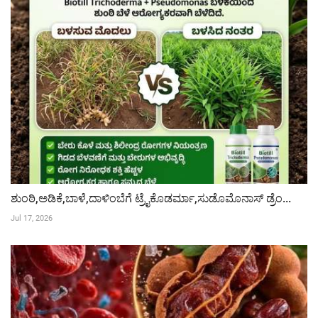
ಶುಂಠಿ,ಅಡಿಕೆ,ಬಾಳೆ,ದಾಳಿಂಬೆಗೆ ಟ್ರೈಕೊಡರ್ಮಾ,ಸುಡೊಮೊನಾಸ್ ಡ್ರೆಂ...
Jul 17, 2026