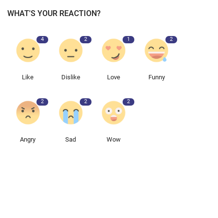
WHAT'S YOUR REACTION?
4
2
1
2
Like
Dislike
Love
Funny
2
2
2
Angry
Sad
Wow