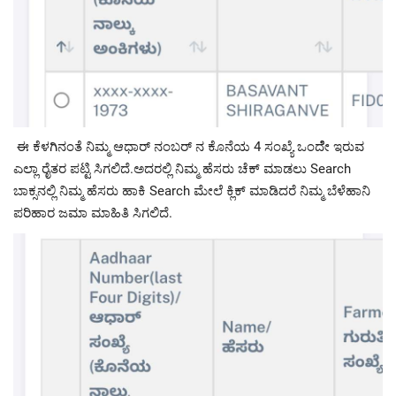
ಈ ಕೆಳಗಿನಂತೆ ನಿಮ್ಮ ಆಧಾರ್ ನಂಬರ್ ನ ಕೊನೆಯ 4 ಸಂಖ್ಯೆ ಒಂದೆೇ ಇರುವ
ಎಲ್ಲಾ ರೈತರ ಪಟ್ಟಿ ಸಿಗಲಿದೆ.ಅದರಲ್ಲಿ ನಿಮ್ಮ ಹೆಸರು ಚೆಕ್ ಮಾಡಲು Search
ಬಾಕ್ಸನಲ್ಲಿ ನಿಮ್ಮ ಹೆಸರು ಹಾಕಿ Search ಮೇಲೆ ಕ್ಲಿಕ್ ಮಾಡಿದರೆ ನಿಮ್ಮ ಬೆಳೆಹಾನಿ
ಪರಿಹಾರ ಜಮಾ ಮಾಹಿತಿ ಸಿಗಲಿದೆ.