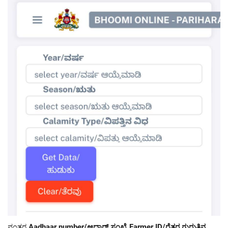
ನಂತರ
Aadhaar number/ಆಧಾರ್ ಸಂಖ್ಯೆ,Farmer ID/ರೈತರ ಗುರುತಿನ