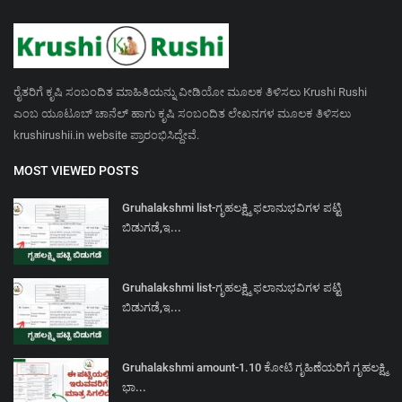
ರೈತರಿಗೆ ಕೃಷಿ ಸಂಬಂದಿತ ಮಾಹಿತಿಯನ್ನು ವೀಡಿಯೋ ಮೂಲಕ ತಿಳಿಸಲು Krushi Rushi
ಎಂಬ ಯೂಟೂಬ್ ಚಾನೆಲ್ ಹಾಗು ಕೃಷಿ ಸಂಬಂದಿತ ಲೇಖನಗಳ ಮೂಲಕ ತಿಳಿಸಲು
krushirushii.in website ಪ್ರಾರಂಭಿಸಿದ್ದೇವೆ.
MOST VIEWED POSTS
Gruhalakshmi list-ಗೃಹಲಕ್ಷ್ಮಿ ಫಲಾನುಭವಿಗಳ ಪಟ್ಟಿ
ಬಿಡುಗಡೆ,ಇ...
Gruhalakshmi list-ಗೃಹಲಕ್ಷ್ಮಿ ಫಲಾನುಭವಿಗಳ ಪಟ್ಟಿ
ಬಿಡುಗಡೆ,ಇ...
Gruhalakshmi amount-1.10 ಕೋಟಿ ಗೃಹಿಣೆಯರಿಗೆ ಗೃಹಲಕ್ಷ್ಮಿ
ಭಾ...