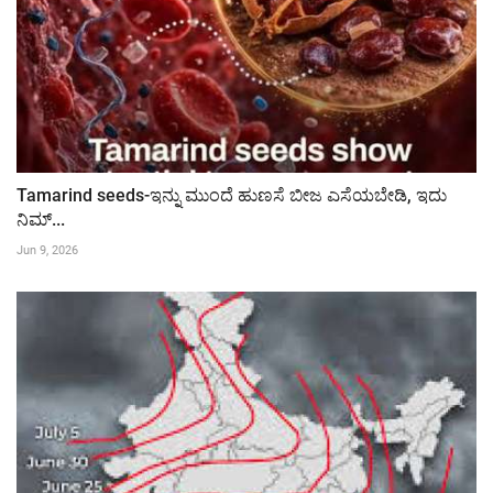
Tamarind seeds-ಇನ್ನು ಮುಂದೆ ಹುಣಸೆ ಬೀಜ ಎಸೆಯಬೇಡಿ, ಇದು
ನಿಮ್...
Jun 9, 2026