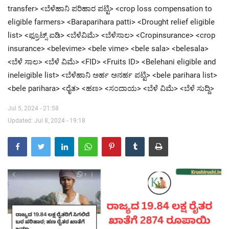
transfer> <ಬೆಳೆಹಾನಿ ಪರಿಹಾರ ಪಟ್ಟಿ> <crop loss compensation to
eligible farmers> <Baraparihara patti> <Drought relief eligible
Contact Us
list> <ಫ್ರೂಟ್ಸ್ ಐಡಿ> <ಬೆಳೆವಿಮೆ> <ಬೆಳೆಸಾಲ> <Cropinsurance> <crop
insurance> <belevime> <bele vime> <bele sala> <belesala>
<ಬೆಳೆ ಸಾಲ> <ಬೆಳೆ ವಿಮೆ> <FID> <Fruits ID> <Belehani eligible and
ineleigible list> <ಬೆಳೆಹಾನಿ ಅರ್ಹ ಅನರ್ಹ ಪಟ್ಟಿ> <bele parihara list>
<bele parihara> <ರೈತ> <ಹಣ> <ಸಂದಾಯ> <ಬೆಳೆ ವಿಮೆ> <ಬೆಳೆ ಸುದ್ದಿ>
Jul 5, 2024 - 21:58
Updated: Jul 8, 2024 - 19:18