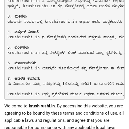
krushirushi.in ನ ವೆಬ್‌ಸೈಟ್‌ನಲ್ಲಿರುವ ವಸ್ತುಗಳನ್ನು 'ಇರುವಂತೆ' ಆಧಾರದ ಮೇಲೆ ಒದಗಿಸಲಾಗಿದೆ. krushirushi.in ಯಾವುದೇ ವಾರಂಟಿಗಳನ್ನು ವ್ಯಕ್ತಪಡಿಸುವುದಿಲ್ಲ ಅಥವಾ ಸೂಚಿಸುವುದಿಲ್ಲ, ಮತ್ತು ಮಿತಿಯಿಲ್ಲದೆ, ಸೂಚಿತ ವಾರಂಟಿಗಳು ಅಥವಾ ವ್ಯಾಪಾರದ ಷರತ್ತುಗಳು, ನಿರ್ದಿಷ್ಟ ಉದ್ದೇಶಕ್ಕಾಗಿ ಫಿಟ್‌ನೆಸ್, ಅಥವಾ ಬೌದ್ಧಿಕ ಆಸ್ತಿಯ ಉಲ್ಲಂಘನೆ ಅಥವಾ ಇತರ ಹಕ್ಕುಗಳ ಉಲ್ಲಂಘನೆಯನ್ನು ಒಳಗೊಂಡಂತೆ ಎಲ್ಲಾ ಇತರ ವಾರಂಟಿಗಳನ್ನು ನಿರಾಕರಿಸುತ್ತದೆ ಮತ್ತು ನಿರಾಕರಿಸುತ್ತದೆ.

ಇದಲ್ಲದೆ, krushirushi.in ತನ್ನ ವೆಬ್‌ಸೈಟ್‌ನಲ್ಲಿ ಅಥವಾ ಅಂತಹ ವಸ್ತುಗಳಿಗೆ ಅಥವಾ ಈ ಸೈಟ್‌ಗೆ ಲಿಂಕ್ ಮಾಡಲಾದ ಯಾವುದೇ ಸೈಟ್‌ಗಳಿಗೆ ಸಂಬಂಧಿಸಿದ ವಸ್ತುಗಳ ಬಳಕೆಯ ನಿಖರತೆ, ಸಂಭವನೀಯ ಫಲಿತಾಂಶಗಳು ಅಥವಾ ವಿಶ್ವಾಸಾರ್ಹತೆಗೆ ಸಂಬಂಧಿಸಿದಂತೆ ಯಾವುದೇ ಪ್ರಾತಿನಿಧ್ಯವನ್ನು ನೀಡುವುದಿಲ್ಲ ಅಥವಾ ನೀಡುವುದಿಲ್ಲ.

Contact Us
3. ಮಿತಿಗಳು
ಯಾವುದೇ ಸಂದರ್ಭದಲ್ಲಿ krushirushi.in ಅಥವಾ ಅದರ ಪೂರೈಕೆದಾರರು krushirushi.in ನಲ್ಲಿನ ವಸ್ತುಗಳನ್ನು ಬಳ
krushirushi.in ನ ವೆಬ್‌ಸೈಟ್‌ನಲ್ಲಿ ಕಂಡುಬರುವ ವಸ್ತುಗಳು ತಾಂತ್ರಿಕ, ಮುದ್ರಣದ ಅಥವಾ ಛಾಯಾಚಿತ್ರ ದೋಷಗಳನ್ನು ಒಳಗೊಂಡಿರಬಹುದು. krushirushi.in ತನ್ನ ವೆಬ್‌ಸೈಟ್‌ನಲ್ಲಿರುವ ಯಾವುದೇ ವಸ್ತುಗಳು ನಿಖರ, ಸಂಪೂರ್ಣ ಅಥವಾ ಪ್ರಸ್ತುತ ಎಂದು ಖಾತರಿಪಡಿಸುವುದಿಲ್ಲ. krushirushi.in ಯಾವುದೇ ಸೂಚನೆಯಿಲ್ಲದೆ ತನ್ನ ವೆಬ್‌ಸೈಟ್‌ನಲ್ಲಿರುವ ವಸ್ತುಗಳಿಗೆ ಬದಲಾವಣೆಗಳನ್ನು ಮಾಡಬಹುದು. ಆದಾಗ್ಯೂ, krushirushi.in ವಸ್ತುಗಳನ್ನು ನವೀಕರಿಸಲು ಯಾವುದೇ ಬದ್ಧತೆಯನ್ನು ಮಾಡುವುದಿಲ್ಲ.

krushirushi.in ತನ್ನ ವೆಬ್‌ಸೈಟ್‌ಗೆ ಲಿಂಕ್ ಮಾಡಲಾದ ಎಲ್ಲಾ ಸೈಟ್‌ಗಳನ್ನು ಪರಿಶೀಲಿಸಿಲ್ಲ ಮತ್ತು ಅಂತಹ ಯಾವುದೇ ಲಿಂಕ್ ಮಾಡಿದ ಸೈಟ್‌ನ ವಿಷಯಗಳಿಗೆ ಜವಾಬ್ದಾರನಾಗಿರುವುದಿಲ್ಲ. ಯಾವುದೇ ಲಿಂಕ್‌ನ ಸೇರ್ಪಡೆಯು ಸೈಟ್‌ನ krushirushi.in ನಿಂದ ಅನುಮೋದನೆಯನ್ನು ಸೂಚಿಸುವುದಿಲ್ಲ. ಅಂತಹ ಯಾವುದೇ ಲಿಂಕ್ ಮಾಡಿದ ವೆಬ್‌ಸೈಟ್‌ನ ಬಳಕೆ ಬಳಕೆದಾರರ ಸ್ವಂತ ಅಪಾಯದಲ್ಲಿದೆ.

krushirushi.in ಯಾವುದೇ ಸೂಚನೆಯಿಲ್ಲದೆ ತನ್ನ ವೆಬ್‌ಸೈಟ್‌ಗಾಗಿ ಈ ಸೇವಾ ನಿಯಮಗಳನ್ನು ಪರಿಷ್ಕರಿಸಬಹುದು. ಈ ವೆಬ್‌ಸೈಟ್ ಬಳಸುವ ಮೂಲಕ, ಈ ಸೇವಾ ನಿಯಮಗಳ ಆಗಿನ ಪ್ರಸ್ತುತ ಆವೃತ್ತಿಗೆ ಬದ್ಧರಾಗಿರಲು ನೀವು ಸಮ್ಮತಿಸುತ್ತೀರಿ.

ಈ ನಿಯಮಗಳು ಮತ್ತು ಷರತ್ತುಗಳನ್ನು [ದೇಶವನ್ನು ಸೇರಿಸಿ] ಕಾನೂನುಗಳಿಗೆ ಅನುಸಾರವಾಗಿ
krushirushi.in ಅನ್ನು ಪ್ರವೇಶಿಸುವ ಮೂಲಕ ಅಥವಾ ಬಳಸುವ ಮೂಲಕ, ನೀವು ಈ ನ
Welcome to
krushirushi.in
. By accessing this website, you are
agreeing to be bound by these terms and conditions of use, all
applicable laws and regulations, and agree that you are
responsible for compliance with any applicable local laws.