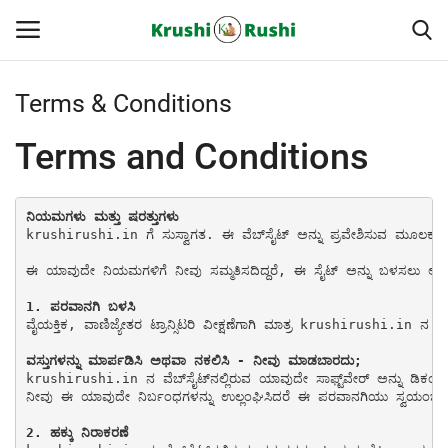
Terms & Conditions
Home
Terms and Conditions
Finance
krushirushi.in ಗೆ ಸುಸ್ವಾಗತ. ಈ ವೆಬ್‌ಸೈಟ್ ಅನ್ನು ಪ್ರವೇಶಿಸುವ ಮೂಲಕ, ನೀವು ಈ ನಿಯಮಗಳು ಮತ್ತು ಬಳಕೆಯ ಷರತ್ತುಗಳಿಗೆ ಬದ್ಧರಾಗಿರಲು ಸಮ್ಮತಿಸುತ್ತೀರಿ, ಎಲ್ಲಾ ಅನ್ವಯವಾಗುವ ಕಾನೂನುಗಳು ಮತ್ತು ನಿಬಂಧನೆಗಳು ಮತ್ತು ಅನ್ವಯವಾಗುವ ಯಾವುದೇ ಸ್ಥಳೀಯ ಕಾನೂನುಗಳ ಅನುಸರಣೆಗೆ ನೀವು ಜವಾಬ್ದಾರರಾಗಿರುತ್ತೀರಿ ಎಂದು ಒಪ್ಪಿಕೊಳ್ಳುತ್ತೀರಿ.

Contact
ಈ ಯಾವುದೇ ನಿಯಮಗಳಿಗೆ ನೀವು ಸಮ್ಮತಿಸದಿದ್ದರೆ, ಈ ಸೈಟ್ ಅನ್ನು ಬಳಸಲು ಅಥವಾ ಪ್ರವೇಶಿಸಲು ನಿಮ್ಮನ್ನು ನಿಷೇಧಿಸಲಾಗಿದೆ. ಈ ವೆಬ್‌ಸೈಟ್‌ನಲ್ಲಿರುವ ವ
ರೈತರ ಯಶೋಗಾಥೆಗಳು
ವೈಯಕ್ತಿಕ, ವಾಣಿಜ್ಯೇತರ ಟ್ರಾನ್ಸಿಟರಿ ವೀಕ್ಷಣೆಗಾಗಿ ಮಾತ್ರ krushirushi.in ನ ವೆಬ್‌ಸೈಟ್‌ನಲ್ಲಿ ವಸ್ತುಗಳ (ಮಾಹಿತಿ ಅಥವಾ ಸಾಫ್ಟ್‌ವೇರ್) ಒಂದು ಪ್ರತಿಯನ್ನು ತಾತ್ಕಾಲಿಕವಾಗಿ ಡೌನ್‌ಲೋಡ್ ಮಾಡಲು ಅನುಮತಿ ನೀಡಲಾಗಿದೆ. ಇದು ಪರವಾನಗಿಯ ಅನುದಾನವಾಗಿದೆ, ಶೀರ್ಷಿಕೆಯ ವರ್ಗಾವಣೆಯಲ್ಲ, ಮತ್ತು ಈ ಪರವಾನಗಿ ಅಡಿಯಲ್ಲಿ, ನೀವು ಮಾ
Krushi Rushi
krushirushi.in ನ ವೆಬ್‌ಸೈಟ್‌ನಲ್ಲಿರುವ ಯಾವುದೇ ಸಾಫ್ಟ್‌ವೇರ್ ಅನ್ನು ಡಿಕಂಪೈಲ್ ಮಾಡಲು ಅಥವಾ ರಿವರ್ಸ್ ಇಂಜಿನಿಯರ್ ಮಾಡಲು ಪ್ರಯತ್ನಿಸುವುದು; ವಸ್ತುಗಳಿಂದ ಯಾವುದೇ ಹಕ್ಕುಸ್ವಾಮ್ಯ ಅಥವಾ ಇತರ ಸ್ವಾಮ್ಯದ ಸಂಕೇತಗಳನ್ನು ತೆಗೆದುಹಾಕಿ; ಅಥವಾ ವಸ್ತುಗಳನ್ನು ಇನ್ನೊಬ್ಬ ವ್ಯಕ್ತಿಗೆ ವರ್ಗಾಯಿಸಿ ಅಥವಾ ಯಾವುದೇ ಇತರ ಸರ್ವರ್‌ನಲ್ಲಿ ವಸ್ತುಗಳನ್ನು "Mirror" ಮಾಡಬಾರದು.

ಮುಂದಿನ 5 ದಿನಗಳ ಮಳೆ ಮಾಹಿತಿ
ನೀವು ಈ ಯಾವುದೇ ನಿರ್ಬಂಧಗಳನ್ನು ಉಲ್ಲಂಘಿಸಿದರೆ ಈ ಪರವಾನಗಿಯು ಸ್ವಯಂಚಾಲಿತವಾಗಿ ಕೊನೆ
2. ಹಕ್ಕು ನಿರಾಕರಣೆ
Gallery