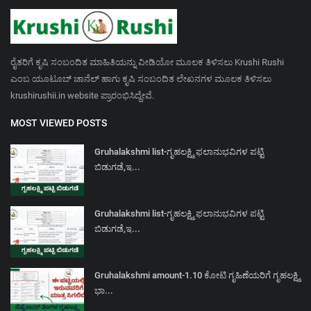
ರೈತರಿಗೆ ಕೃಷಿ ಸಂಬಂದಿತ ಮಾಹಿತಿಯನ್ನು ವೀಡಿಯೋ ಮೂಲಕ ತಿಳಿಸಲು Krushi Rushi
ಎಂಬ ಯೂಟೂಬ್ ಚಾನೆಲ್ ಹಾಗು ಕೃಷಿ ಸಂಬಂದಿತ ಲೇಖನಗಳ ಮೂಲಕ ತಿಳಿಸಲು
krushirushii.in website ಪ್ರಾರಂಭಿಸಿದ್ದೇವೆ.
MOST VIEWED POSTS
Gruhalakshmi list-ಗೃಹಲಕ್ಷ್ಮಿ ಫಲಾನುಭವಿಗಳ ಪಟ್ಟಿ
ಬಿಡುಗಡೆ,ಇ...
Gruhalakshmi list-ಗೃಹಲಕ್ಷ್ಮಿ ಫಲಾನುಭವಿಗಳ ಪಟ್ಟಿ
ಬಿಡುಗಡೆ,ಇ...
Gruhalakshmi amount-1.10 ಕೋಟಿ ಗೃಹಿಣೆಯರಿಗೆ ಗೃಹಲಕ್ಷ್ಮಿ
ಭಾ...