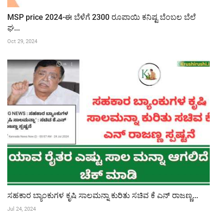
MSP price 2024-ಈ ಬೆಳೆಗೆ 2300 ರೂಪಾಯಿ ಕನಿಷ್ಟ ಬೆಂಬಲ ಬೆಲೆ
ಘ...
Oct 29, 2024
ಸಹಕಾರ ಬ್ಯಾಂಕುಗಳ ಕೃಷಿ ಸಾಲಮನ್ನಾ ಕುರಿತು ಸಚಿವ ಕೆ ಎನ್ ರಾಜಣ್ಣ...
Jul 24, 2024