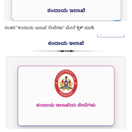
ನಂತರ "ಕಂದಾಯ ಇಲಾಖೆ ಸೇವೆಗಳು" ಮೇಲೆ ಕ್ಲಿಕ್ ಮಾಡಿ