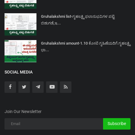
Gruhalakshmi list-ಗೃಹಲಕ್ಷ್ಮಿ ಫಲಾನುಭವಿಗಳ ಪಟ್ಟಿ
ಬಿಡುಗಡೆ,ಇ...
Gruhalakshmi amount-1.10 ಕೋಟಿ ಗೃಹಿಣೆಯರಿಗೆ ಗೃಹಲಕ್ಷ್ಮಿ
ಭಾ...
SOCIAL MEDIA
Join Our Newsletter
Subscribe