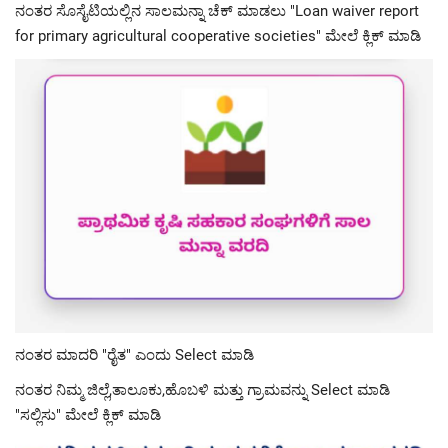
ನಂತರ ಸೊಸೈಟಿಯಲ್ಲಿನ ಸಾಲಮನ್ನಾ ಚೆಕ್ ಮಾಡಲು "Loan waiver report
for primary agricultural cooperative societies" ಮೇಲೆ ಕ್ಲಿಕ್ ಮಾಡಿ
ನಂತರ ಮಾದರಿ "ರೈತ" ಎಂದು Select ಮಾಡಿ
ನಂತರ ನಿಮ್ಮ ಜಿಲ್ಲೆ,ತಾಲೂಕು,ಹೊಬಳಿ ಮತ್ತು ಗ್ರಾಮವನ್ನು Select ಮಾಡಿ
"ಸಲ್ಲಿಸು" ಮೇಲೆ ಕ್ಲಿಕ್ ಮಾಡಿ