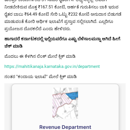
ನೀಡಬೇಕಿರುವ ಮೊತ್ತ ₹167.51 ಕೋಟಿ, ಅರ್ಹತೆ ಗುರುತಿಸಲು ಬಾಕಿ ಇರುವ
ರೈತರ ಬಾಬು ₹64.49 ಕೋಟಿ ಸೇರಿ ಒಟ್ಟು ₹232 ಕೋಟಿ ಅನುದಾನ ಬಿಡುಗಡೆ
ಮಾಡುವಂತೆ ಕೋರಿ ಆರ್ಥಿಕ ಇಲಾಖೆಗೆ ಪ್ರಸ್ತಾವ ಸಲ್ಲಿಸಲಾಗಿದೆ. ಎಲ್ಲರಿಗೂ
ಪ್ರಯೋಜನ ದೊರಕಲಿದೆ ಎಂದು ಹೇಳಿದರು.
ಹಾಗಾದರೆ ಕರ್ನಾಟಕದಲ್ಲಿ ಇಲ್ಲಿಯವರೆಗೂ ಎಷ್ಟು ಬೆಳೆಸಾಲಮನ್ನಾ ಆಗಿದೆ ಹೀಗೆ
ಚೆಕ್ ಮಾಡಿ
ಮೊದಲು ಈ ಕೆಳಗಿನ ಲಿಂಕ್ ಮೇಲೆ ಕ್ಲಿಕ್ ಮಾಡಿ
https://mahitikanaja.karnataka.gov.in/department
ನಂತರ "ಕಂದಾಯ ಇಲಾಖೆ" ಮೇಲೆ ಕ್ಲಿಕ್ ಮಾಡಿ