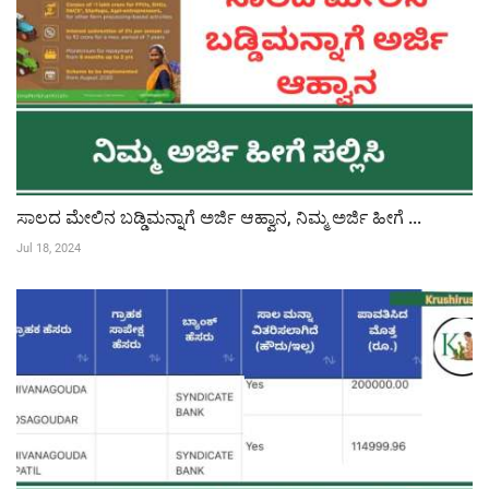
ಸಾಲದ ಮೇಲಿನ ಬಡ್ಡಿಮನ್ನಾಗೆ ಅರ್ಜಿ ಆಹ್ವಾನ, ನಿಮ್ಮ ಅರ್ಜಿ ಹೀಗೆ ...
Jul 18, 2024