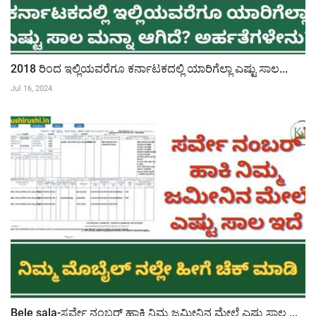
2018 ರಿಂದ ಇಲ್ಲಿಯವರೆಗೂ ಕರ್ನಾಟಕದಲ್ಲಿ ಯಾರಿಗೆಲ್ಲಾ ಎಷ್ಟು ಸಾಲ...
Jul 16, 2024
Bele sala-ಸರ್ವೇ ನಂಬರ್ ಹಾಕಿ ನಿಮ್ಮ ಜಮೀನಿನ ಮೇಲೆ ಎಷ್ಟು ಸಾಲ ...