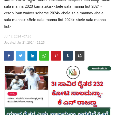
sala manna 2023 karnataka> <bele sala manna list 2024>
Contact Us
<crop loan waiver scheme 2024> <bele sala manna> <bele
sala manna> <Bele sala manna list 2024> <bele sala manna
list>
Jul 17, 2024 - 07:36
Updated: Jul 21, 2024 - 22:25