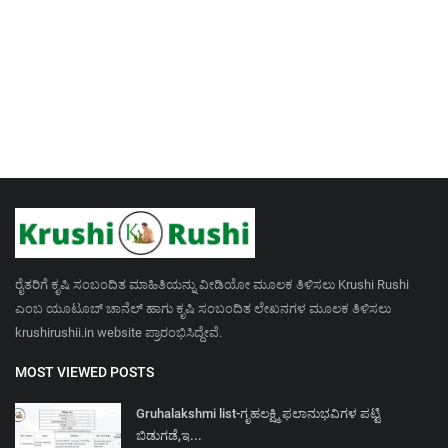
ರೈತರಿಗೆ ಕೃಷಿ ಸಂಬಂದಿತ ಮಾಹಿತಿಯನ್ನು ವೀಡಿಯೋ ಮೂಲಕ ತಿಳಿಸಲು Krushi Rushi
ಎಂಬ ಯೂಟೂಬ್ ಚಾನೆಲ್ ಹಾಗು ಕೃಷಿ ಸಂಬಂದಿತ ಲೇಖನಗಳ ಮೂಲಕ ತಿಳಿಸಲು
krushirushii.in website ಪ್ರಾರಂಭಿಸಿದ್ದೇವೆ.
MOST VIEWED POSTS
Gruhalakshmi list-ಗೃಹಲಕ್ಷ್ಮಿ ಫಲಾನುಭವಿಗಳ ಪಟ್ಟಿ
ಬಿಡುಗಡೆ,ಇ...