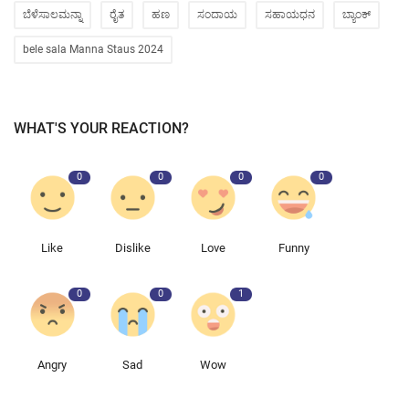
ಬೆಳೆಸಾಲಮನ್ನಾ
ರೈತ
ಹಣ
ಸಂದಾಯ
ಸಹಾಯಧನ
ಬ್ಯಾಂಕ್
bele sala Manna Staus 2024
WHAT'S YOUR REACTION?
0
0
0
0
Like
Dislike
Love
Funny
0
0
1
Angry
Sad
Wow