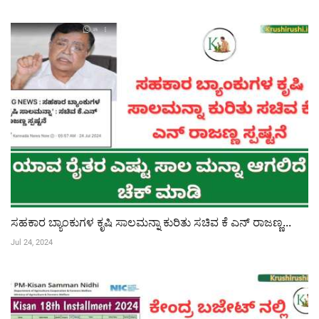
ಸಹಕಾರ ಬ್ಯಾಂಕುಗಳ ಕೃಷಿ ಸಾಲಮನ್ನಾ ಕುರಿತು ಸಚಿವ ಕೆ ಎನ್ ರಾಜಣ್ಣ...
Jul 24, 2024