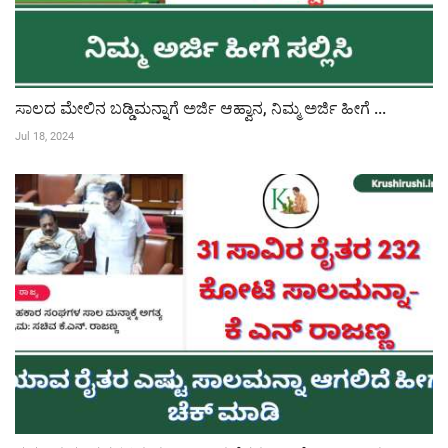
ಸಾಲದ ಮೇಲಿನ ಬಡ್ಡಿಮನ್ನಾಗೆ ಅರ್ಜಿ ಆಹ್ವಾನ, ನಿಮ್ಮ ಅರ್ಜಿ ಹೀಗೆ ...
Jul 18, 2024