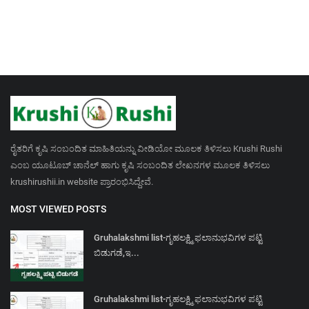
ರೈತರಿಗೆ ಕೃಷಿ ಸಂಬಂದಿತ ಮಾಹಿತಿಯನ್ನು ವೀಡಿಯೋ ಮೂಲಕ ತಿಳಿಸಲು Krushi Rushi
ಎಂಬ ಯೂಟೂಬ್ ಚಾನೆಲ್ ಹಾಗು ಕೃಷಿ ಸಂಬಂದಿತ ಲೇಖನಗಳ ಮೂಲಕ ತಿಳಿಸಲು
krushirushii.in website ಪ್ರಾರಂಭಿಸಿದ್ದೇವೆ.
MOST VIEWED POSTS
Gruhalakshmi list-ಗೃಹಲಕ್ಷ್ಮಿ ಫಲಾನುಭವಿಗಳ ಪಟ್ಟಿ
ಬಿಡುಗಡೆ,ಇ...
Gruhalakshmi list-ಗೃಹಲಕ್ಷ್ಮಿ ಫಲಾನುಭವಿಗಳ ಪಟ್ಟಿ