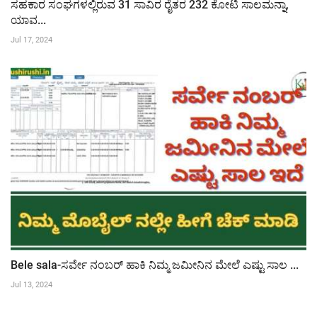
ಸಹಕಾರ ಸಂಘಗಳಲ್ಲಿರುವ 31 ಸಾವಿರ ರೈತರ 232 ಕೋಟಿ ಸಾಲಮನ್ನಾ,
ಯಾವ...
Jul 17, 2024
Bele sala-ಸರ್ವೇ ನಂಬರ್ ಹಾಕಿ ನಿಮ್ಮ ಜಮೀನಿನ ಮೇಲೆ ಎಷ್ಟು ಸಾಲ ...
Jul 13, 2024