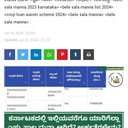
sala manna 2023 karnataka> <bele sala manna list 2024>
Contact Us
<crop loan waiver scheme 2024> <bele sala manna> <bele
sala manna>
Jul 16, 2024 - 22:03
Updated: Jul 21, 2024 - 22:25