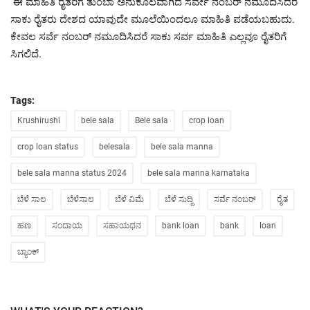
ಈ ಮಾಹಿತಿ ರೈತರಿಗೆ ತುಂಬಾ ಅನುಕೂಲವಾಗಿದೆ ಸರ್ವೇ ನಂಬರ್ ನಮೂದಿಸಿದರೆ
ಸಾಕು ರೈತರು ದೇಶದ ಯಾವುದೇ ಮೂಲೆಯಿಂದಲೂ ಮಾಹಿತಿ ಪಡೆಯಬಹುದು.
ಕೇವಲ ಸರ್ವೆ ನಂಬರ್ ನಮೂದಿಸಿದರೆ ಸಾಕು ಸರ್ವ ಮಾಹಿತಿ ಎಲ್ಲವೂ ರೈತರಿಗೆ
ಸಿಗಲಿದೆ.
Tags:
Krushirushi
bele sala
Bele sala
crop loan
crop loan status
belesala
bele sala manna
bele sala manna status 2024
bele sala manna karnataka
ಬೆಳೆ ಸಾಲ
ಬೆಳೆಸಾಲ
ಬೆಳೆ ವಿಮೆ
ಬೆಳೆ ಸುದ್ದಿ
ಸರ್ವೆ ನಂಬರ್
ರೈತ
ಹಣ
ಸಂದಾಯ
ಸಹಾಯಧನ
bank loan
bank
loan
ಬ್ಯಾಂಕ್