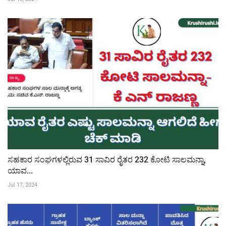
ಸಹಕಾರ ಸಂಘಗಳಲ್ಲಿರುವ 31 ಸಾವಿರ ರೈತರ 232 ಕೋಟಿ ಸಾಲಮನ್ನಾ,
ಯಾವ...
Jul 17, 2024