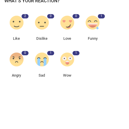
WHAT'S YOUR REACTION?
2
0
0
1
Like
Dislike
Love
Funny
0
1
1
Angry
Sad
Wow