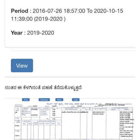
ನಂತರ ಈ ಕೆಳಗಿನಂತೆ ಪಹಣೆ ತೆರೆದುಕೊಳ್ಳುತ್ತದೆ