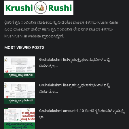
ರೈತರಿಗೆ ಕೃಷಿ ಸಂಬಂದಿತ ಮಾಹಿತಿಯನ್ನು ವೀಡಿಯೋ ಮೂಲಕ ತಿಳಿಸಲು Krushi Rushi
ಎಂಬ ಯೂಟೂಬ್ ಚಾನೆಲ್ ಹಾಗು ಕೃಷಿ ಸಂಬಂದಿತ ಲೇಖನಗಳ ಮೂಲಕ ತಿಳಿಸಲು
krushirushii.in website ಪ್ರಾರಂಭಿಸಿದ್ದೇವೆ.
MOST VIEWED POSTS
Gruhalakshmi list-ಗೃಹಲಕ್ಷ್ಮಿ ಫಲಾನುಭವಿಗಳ ಪಟ್ಟಿ
ಬಿಡುಗಡೆ,ಇ...
Gruhalakshmi list-ಗೃಹಲಕ್ಷ್ಮಿ ಫಲಾನುಭವಿಗಳ ಪಟ್ಟಿ
ಬಿಡುಗಡೆ,ಇ...
Gruhalakshmi amount-1.10 ಕೋಟಿ ಗೃಹಿಣೆಯರಿಗೆ ಗೃಹಲಕ್ಷ್ಮಿ
ಭಾ...