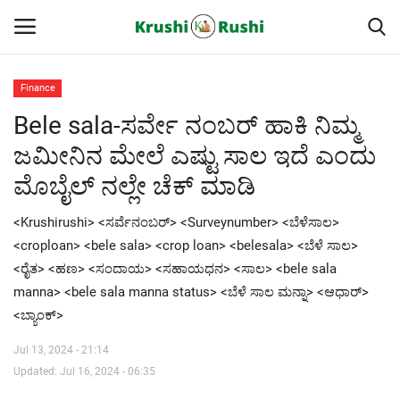
Finance
Bele sala-ಸರ್ವೇ ನಂಬರ್ ಹಾಕಿ ನಿಮ್ಮ
Home
ಜಮೀನಿನ ಮೇಲೆ ಎಷ್ಟು ಸಾಲ ಇದೆ ಎಂದು
Finance
ಮೊಬೈಲ್ ನಲ್ಲೇ ಚೆಕ್ ಮಾಡಿ
Contact
<Krushirushi> <ಸರ್ವೆನಂಬರ್> <Surveynumber> <ಬೆಳೆಸಾಲ>
<croploan> <bele sala> <crop loan> <belesala> <ಬೆಳೆ ಸಾಲ>
ರೈತರ ಯಶೋಗಾಥೆಗಳು
<ರೈತ> <ಹಣ> <ಸಂದಾಯ> <ಸಹಾಯಧನ> <ಸಾಲ> <bele sala
manna> <bele sala manna status> <ಬೆಳೆ ಸಾಲ ಮನ್ನಾ> <ಆಧಾರ್>
Krushi Rushi
<ಬ್ಯಾಂಕ್>
ಮುಂದಿನ 5 ದಿನಗಳ ಮಳೆ ಮಾಹಿತಿ
Jul 13, 2024 - 21:14
Updated: Jul 16, 2024 - 06:35
Gallery