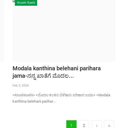
Krushi Rushi
Modala kanthina belehani parihara
jama-ನನ್ನ ಖಾತೆಗೆ ಮೊದಲ...
Feb 3, 2024
<Krushirushi> <ಮೊದಲ ಕಂತಿನ ಬೆಳೆಹಾನಿ ಪರಿಹಾರ ಜಮಾ> <Modala
kanthina belehani parihar...
1
2
›
»