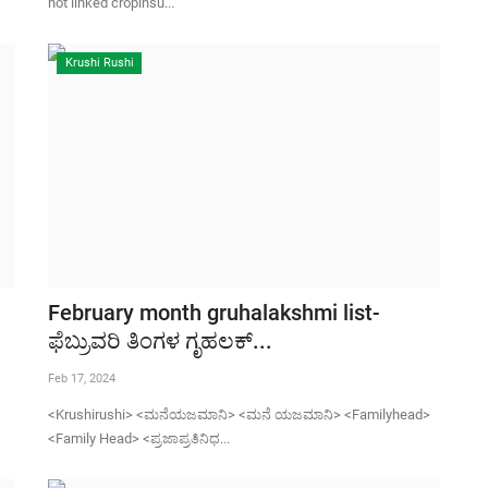
not linked cropinsu...
Krushi Rushi
February month gruhalakshmi list-
ಫೆಬ್ರುವರಿ ತಿಂಗಳ ಗೃಹಲಕ್...
Feb 17, 2024
<Krushirushi> <ಮನೆಯಜಮಾನಿ> <ಮನೆ ಯಜಮಾನಿ> <Familyhead>
<Family Head> <ಪ್ರಜಾಪ್ರತಿನಿಧ...