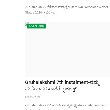
<Krushirushi> <ಬೆಳೆಸಾಲ ಮನ್ನಾ ಸ್ಟೇಟಸ್ 2024> <croploan wavier
Status 2024> <ಬೆಳೆಸಾ...
Krushi Rushi
Gruhalakshmi 7th instalment-ನಮ್ಮ
ಮನೆಯವರ ಖಾತೆಗೆ ಗೃಹಲಕ್ಷ್...
Feb 27, 2024
<Krushirushi> <ಫೆಬ್ರುವರಿ ತಿಂಗಳ ಗೃಹಲಕ್ಷ್ಮಿ ಹಣ> <February month