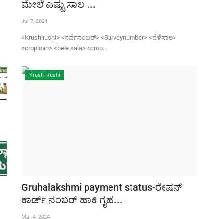
ಮೇಲೆ ಎಷ್ಟು ಸಾಲ ...
Jul 7, 2024
<Krushirushi> <ಸರ್ವೆನಂಬರ್> <Surveynumber> <ಬೆಳೆಸಾಲ>
<croploan> <bele sala> <crop...
Krushi Rushi
Gruhalakshmi payment status-ರೇಷನ್
ಕಾರ್ಡ್ ನಂಬರ್ ಹಾಕಿ ಗೃಹ...
Mar 4, 2024