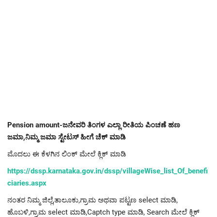
Pension amount-ಜನೇವರಿ ತಿಂಗಳ ಎಲ್ಲಾ ರೀತಿಯ ಪಿಂಚಣೆ ಹಣ
ಜಮಾ,ನಿಮ್ಮ ಜಮಾ ಸ್ಟೇಟಸ್ ಹೀಗೆ ಚೆಕ್ ಮಾಡಿ
ಮೊದಲು ಈ ಕೆಳಗಿನ ಲಿಂಕ್ ಮೇಲೆ ಕ್ಲಿಕ್ ಮಾಡಿ
https://dssp.karnataka.gov.in/dssp/villageWise_list_Of_benefi
ciaries.aspx
ನಂತರ ನಿಮ್ಮ ಜಿಲ್ಲೆ,ತಾಲೂಕು,ಗ್ರಾಮ ಅಥವಾ ಪಟ್ಟಣ select ಮಾಡಿ,
ಹೊಬಳಿ,ಗ್ರಾಮ select ಮಾಡಿ,Captch type ಮಾಡಿ, Search ಮೇಲೆ ಕ್ಲಿಕ್