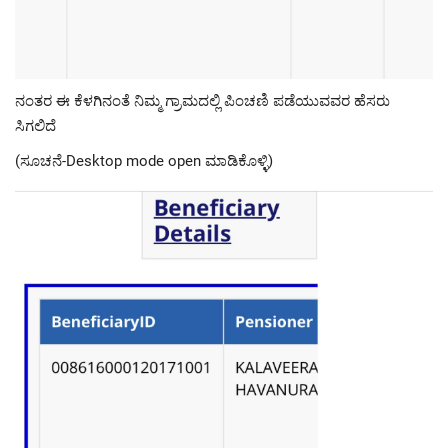
ನಂತರ ಈ ಕೆಳಗಿನಂತೆ ನಿಮ್ಮ ಗ್ರಾಮದಲ್ಲಿ ಪಿಂಚಣಿ ಪಡೆಯುವವರ ಹೆಸರು
ಸಿಗಲಿದೆ
(ಸೂಚನೆ-Desktop mode open ಮಾಡಿಕೊಳ್ಳಿ)