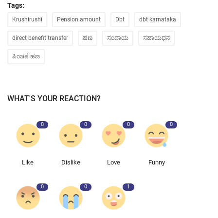
Tags:
Krushirushi
Pension amount
Dbt
dbt karnataka
direct benefit transfer
ಹಣ
ಸಂದಾಯ
ಸಹಾಯಧನ
ಪಿಂಚಣೆ ಹಣ
WHAT'S YOUR REACTION?
0
0
0
0
Like
Dislike
Love
Funny
0
0
1