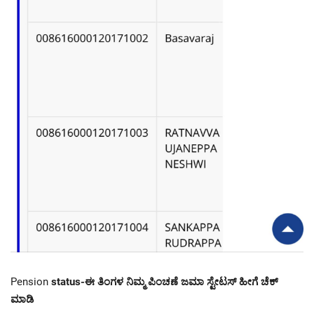
Pension
status-ಈ ತಿಂಗಳ ನಿಮ್ಮ ಪಿಂಚಣೆ ಜಮಾ ಸ್ಟೇಟಸ್ ಹೀಗೆ ಚೆಕ್
ಮಾಡಿ