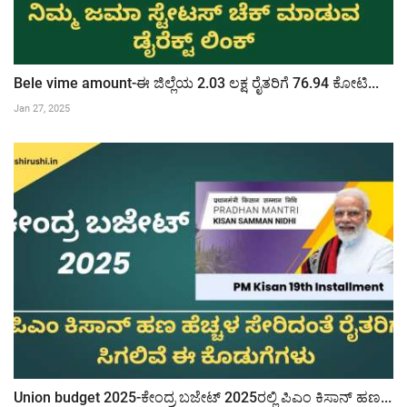
Bele vime amount-ಈ ಜಿಲ್ಲೆಯ 2.03 ಲಕ್ಷ ರೈತರಿಗೆ 76.94 ಕೋಟಿ...
Jan 27, 2025
Union budget 2025-ಕೇಂದ್ರ ಬಜೇಟ್ 2025ರಲ್ಲಿ ಪಿಎಂ ಕಿಸಾನ್ ಹಣ...