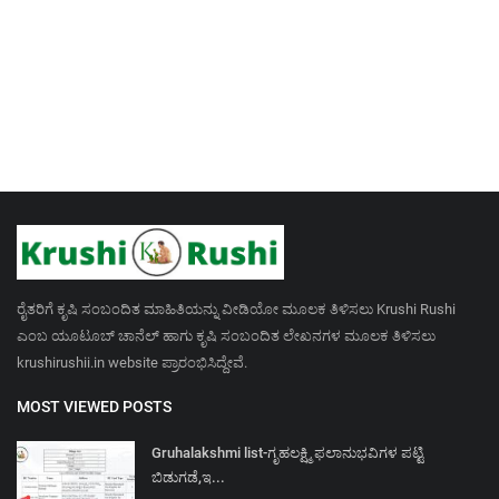
ರೈತರಿಗೆ ಕೃಷಿ ಸಂಬಂದಿತ ಮಾಹಿತಿಯನ್ನು ವೀಡಿಯೋ ಮೂಲಕ ತಿಳಿಸಲು Krushi Rushi
ಎಂಬ ಯೂಟೂಬ್ ಚಾನೆಲ್ ಹಾಗು ಕೃಷಿ ಸಂಬಂದಿತ ಲೇಖನಗಳ ಮೂಲಕ ತಿಳಿಸಲು
krushirushii.in website ಪ್ರಾರಂಭಿಸಿದ್ದೇವೆ.
MOST VIEWED POSTS
Gruhalakshmi list-ಗೃಹಲಕ್ಷ್ಮಿ ಫಲಾನುಭವಿಗಳ ಪಟ್ಟಿ
ಬಿಡುಗಡೆ,ಇ...