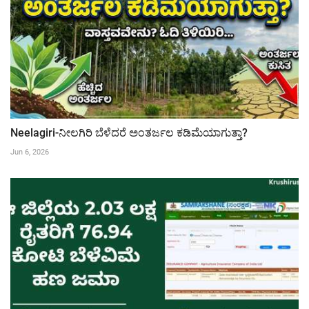
Neelagiri-ನೀಲಗಿರಿ ಬೆಳೆದರೆ ಅಂತರ್ಜಲ ಕಡಿಮೆಯಾಗುತ್ತಾ?
Jun 6, 2026