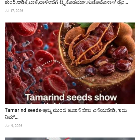
ಶುಂಠಿ,ಅಡಿಕೆ,ಬಾಳೆ,ದಾಳಿಂಬೆಗೆ ಟ್ರೈಕೊಡರ್ಮಾ,ಸುಡೊಮೊನಾಸ್ ಡ್ರೆಂ...
Jul 17, 2026
Tamarind seeds-ಇನ್ನು ಮುಂದೆ ಹುಣಸೆ ಬೀಜ ಎಸೆಯಬೇಡಿ, ಇದು
ನಿಮ್...
Jun 9, 2026