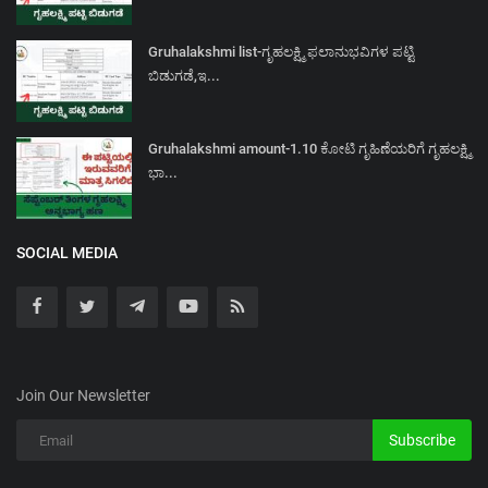
Gruhalakshmi list-ಗೃಹಲಕ್ಷ್ಮಿ ಫಲಾನುಭವಿಗಳ ಪಟ್ಟಿ
ಬಿಡುಗಡೆ,ಇ...
Gruhalakshmi amount-1.10 ಕೋಟಿ ಗೃಹಿಣೆಯರಿಗೆ ಗೃಹಲಕ್ಷ್ಮಿ
ಭಾ...
SOCIAL MEDIA
Join Our Newsletter
Subscribe