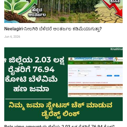
Neelagiri-ನೀಲಗಿರಿ ಬೆಳೆದರೆ ಅಂತರ್ಜಲ ಕಡಿಮೆಯಾಗುತ್ತಾ?
Jun 6, 2026
Bele vime amount-ಈ ಜಿಲ್ಲೆಯ 2.03 ಲಕ್ಷ ರೈತರಿಗೆ 76.94 ಕೋಟಿ...