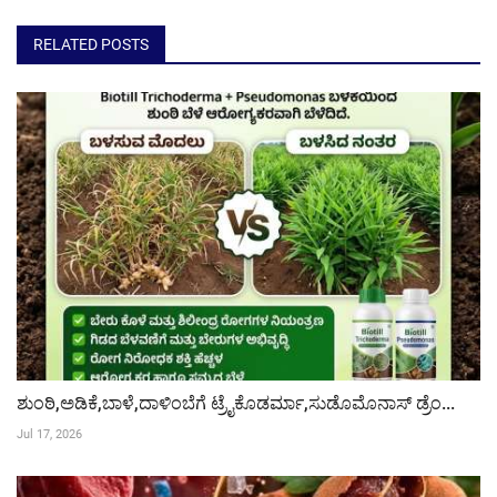
RELATED POSTS
ಶುಂಠಿ,ಅಡಿಕೆ,ಬಾಳೆ,ದಾಳಿಂಬೆಗೆ ಟ್ರೈಕೊಡರ್ಮಾ,ಸುಡೊಮೊನಾಸ್ ಡ್ರೆಂ...
Jul 17, 2026