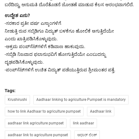
ಬರೆದಿದ್ದು, ಅನುಮತಿ ದೊರೆತೊಡನೆ ಜೋಡಣೆ ಮಾಡುವ ಕೆಲಸ ಆರಂಭವಾಗಲಿದೆ.
ಉದ್ದೇಶ ಏನು?
-ಸರಕಾರ ಪ್ರತೀ ವರ್ಷ ಎಸ್ಕಾಂಗಳಿಗೆ
ನೀಡುತ್ತಿ ರುವ ಸಬ್ಸಿಡಿಗೂ ವಿದ್ಯುತ್‌ ಬಳಕೆಗೂ ಹೋಲಿಕೆ ಆಗುತ್ತಿದೆಯೇ
ಎಂದು ಖಾತ್ರಿಪಡಿಸಿಕೊಳ್ಳುವುದು.
-ಅಕ್ರಮ ಪಂಪ್‌ಸೆಟ್‌ಗಳಿಗೆ ಕಡಿವಾಣ ಹಾಕುವುದು.
-ಸಬ್ಸಿಡಿ ನಿಜವಾದ ಫ‌ಲಾನುಭವಿಗೆ ಹೋಗುತ್ತಿದೆಯೇ ಎಂಬುದನ್ನು
ದೃಢಪಡಿಸಿಕೊಳ್ಳುವುದು.
-ಪಂಪ್‌ಸೆಟ್‌ಗಳಿಗೆ ಉಚಿತ ವಿದ್ಯುತ್‌ ಪಡೆಯುತ್ತಿರುವ ಶ್ರೀಮಂತರ ಪತ್ತೆ.
Tags:
Krushirushi
Aadhaar linking to agriculture Pumpset is mandatory
how to link Aadhaar to agriculture pumpset
Aadhaar link
aadhaar link agriculture pumpset
link aadhaar
aadhaar link to agriculture pumpset
ಆಧಾರ್ ಲಿಂಕ್