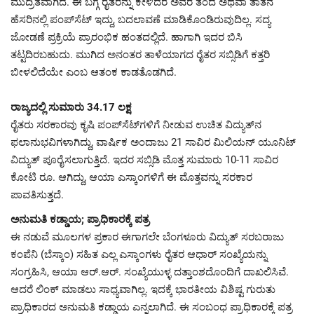
ಮುದ್ರಿತವಾಗಿದೆ. ಈ ಬಗ್ಗೆ ರೈತರನ್ನು ಕೇಳಿದರೆ ಅವರ ತಂದೆ ಅಥವಾ ತಾತನ
ಹೆಸರಿನಲ್ಲಿ ಪಂಪ್‌ಸೆಟ್‌ ಇದ್ದು, ಬದಲಾವಣೆ ಮಾಡಿಕೊಂಡಿರುವುದಿಲ್ಲ. ಸದ್ಯ
ಜೋಡಣೆ ಪ್ರಕ್ರಿಯೆ ಪ್ರಾರಂಭಿಕ ಹಂತದಲ್ಲಿದೆ. ಹಾಗಾಗಿ ಇದರ ಬಿಸಿ
ತಟ್ಟದಿರಬಹುದು. ಮುಗಿದ ಅನಂತರ ತಾಳೆಯಾಗದ ರೈತರ ಸಬ್ಸಿಡಿಗೆ ಕತ್ತರಿ
ಬೀಳಲಿದೆಯೇ ಎಂಬ ಆತಂಕ ಕಾಡತೊಡಗಿದೆ.
ರಾಜ್ಯದಲ್ಲಿ ಸುಮಾರು 34.17 ಲಕ್ಷ
ರೈತರು ಸರಕಾರವು ಕೃಷಿ ಪಂಪ್‌ಸೆಟ್‌ಗಳಿಗೆ ನೀಡುವ ಉಚಿತ ವಿದ್ಯುತ್‌ನ
ಫ‌ಲಾನುಭವಿಗಳಾಗಿದ್ದು, ವಾರ್ಷಿಕ ಅಂದಾಜು 21 ಸಾವಿರ ಮಿಲಿಯನ್‌ ಯೂನಿಟ್‌
ವಿದ್ಯುತ್‌ ಪೂರೈಸಲಾಗುತ್ತಿದೆ. ಇದರ ಸಬ್ಸಿಡಿ ಮೊತ್ತ ಸುಮಾರು 10-11 ಸಾವಿರ
ಕೋಟಿ ರೂ. ಆಗಿದ್ದು, ಆಯಾ ಎಸ್ಕಾಂಗಳಿಗೆ ಈ ಮೊತ್ತವನ್ನು ಸರಕಾರ
ಪಾವತಿಸುತ್ತದೆ.
ಅನುಮತಿ ಕಡ್ಡಾಯ; ಪ್ರಾಧಿಕಾರಕ್ಕೆ ಪತ್ರ
ಈ ನಡುವೆ ಮೂಲಗಳ ಪ್ರಕಾರ ಈಗಾಗಲೇ ಬೆಂಗಳೂರು ವಿದ್ಯುತ್‌ ಸರಬರಾಜು
ಕಂಪೆನಿ (ಬೆಸ್ಕಾಂ) ಸಹಿತ ಎಲ್ಲ ಎಸ್ಕಾಂಗಳು ರೈತರ ಆಧಾರ್‌ ಸಂಖ್ಯೆಯನ್ನು
ಸಂಗ್ರಹಿಸಿ, ಆಯಾ ಆರ್‌.ಆರ್‌. ಸಂಖ್ಯೆಯುಳ್ಳ ದತ್ತಾಂಶದೊಂದಿಗೆ ದಾಖಲಿಸಿವೆ.
ಆದರೆ ಲಿಂಕ್‌ ಮಾಡಲು ಸಾಧ್ಯವಾಗಿಲ್ಲ. ಇದಕ್ಕೆ ಭಾರತೀಯ ವಿಶಿಷ್ಟ ಗುರುತು
ಪ್ರಾಧಿಕಾರದ ಅನುಮತಿ ಕಡ್ಡಾಯ ಎನ್ನಲಾಗಿದೆ. ಈ ಸಂಬಂಧ ಪ್ರಾಧಿಕಾರಕ್ಕೆ ಪತ್ರ