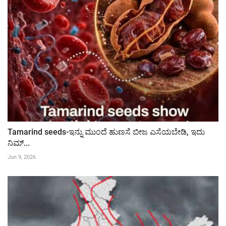
Tamarind seeds-ಇನ್ನು ಮುಂದೆ ಹುಣಸೆ ಬೀಜ ಎಸೆಯಬೇಡಿ, ಇದು
ನಿಮ್...
Jun 9, 2026