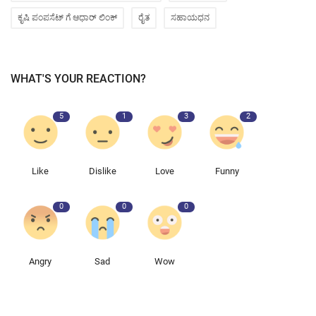
ಕೃಷಿ ಪಂಪಸೆಟ್ ಗೆ ಆಧಾರ್ ಲಿಂಕ್
ರೈತ
ಸಹಾಯಧನ
WHAT'S YOUR REACTION?
5
1
3
2
Like
Dislike
Love
Funny
0
0
0
Angry
Sad
Wow