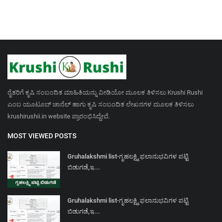
ರೈತರಿಗೆ ಕೃಷಿ ಸಂಬಂದಿತ ಮಾಹಿತಿಯನ್ನು ವೀಡಿಯೋ ಮೂಲಕ ತಿಳಿಸಲು Krushi Rushi
ಎಂಬ ಯೂಟೂಬ್ ಚಾನೆಲ್ ಹಾಗು ಕೃಷಿ ಸಂಬಂದಿತ ಲೇಖನಗಳ ಮೂಲಕ ತಿಳಿಸಲು
krushirushii.in website ಪ್ರಾರಂಭಿಸಿದ್ದೇವೆ.
MOST VIEWED POSTS
Gruhalakshmi list-ಗೃಹಲಕ್ಷ್ಮಿ ಫಲಾನುಭವಿಗಳ ಪಟ್ಟಿ
ಬಿಡುಗಡೆ,ಇ...
Gruhalakshmi list-ಗೃಹಲಕ್ಷ್ಮಿ ಫಲಾನುಭವಿಗಳ ಪಟ್ಟಿ
ಬಿಡುಗಡೆ,ಇ...