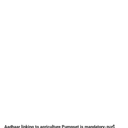
Aadhaar linking to agriculture Pumpset is mandatory-ಜುಲೈ