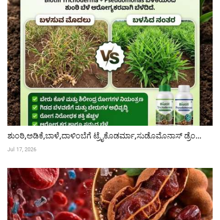
ಶುಂಠಿ,ಅಡಿಕೆ,ಬಾಳೆ,ದಾಳಿಂಬೆಗೆ ಟ್ರೈಕೊಡರ್ಮಾ,ಸುಡೊಮೊನಾಸ್ ಡ್ರೆಂ...
Jul 17, 2026