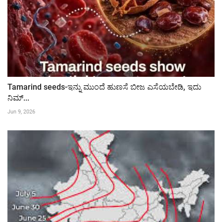
Tamarind seeds-ಇನ್ನು ಮುಂದೆ ಹುಣಸೆ ಬೀಜ ಎಸೆಯಬೇಡಿ, ಇದು
ನಿಮ್...
Jun 9, 2026