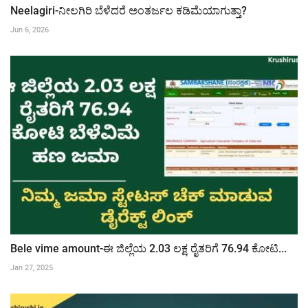
Neelagiri-ನೀಲಗಿರಿ ಬೆಳೆದರೆ ಅಂತರ್ಜಲ ಕಡಿಮೆಯಾಗುತ್ತಾ?
Jun 6, 2026
Bele vime amount-ಈ ಜಿಲ್ಲೆಯ 2.03 ಲಕ್ಷ ರೈತರಿಗೆ 76.94 ಕೋಟಿ...
Jan 27, 2025