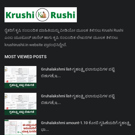
ರೈತರಿಗೆ ಕೃಷಿ ಸಂಬಂದಿತ ಮಾಹಿತಿಯನ್ನು ವೀಡಿಯೋ ಮೂಲಕ ತಿಳಿಸಲು Krushi Rushi
ಎಂಬ ಯೂಟೂಬ್ ಚಾನೆಲ್ ಹಾಗು ಕೃಷಿ ಸಂಬಂದಿತ ಲೇಖನಗಳ ಮೂಲಕ ತಿಳಿಸಲು
krushirushii.in website ಪ್ರಾರಂಭಿಸಿದ್ದೇವೆ.
MOST VIEWED POSTS
Gruhalakshmi list-ಗೃಹಲಕ್ಷ್ಮಿ ಫಲಾನುಭವಿಗಳ ಪಟ್ಟಿ
ಬಿಡುಗಡೆ,ಇ...
Gruhalakshmi list-ಗೃಹಲಕ್ಷ್ಮಿ ಫಲಾನುಭವಿಗಳ ಪಟ್ಟಿ
ಬಿಡುಗಡೆ,ಇ...
Gruhalakshmi amount-1.10 ಕೋಟಿ ಗೃಹಿಣೆಯರಿಗೆ ಗೃಹಲಕ್ಷ್ಮಿ
ಭಾ...