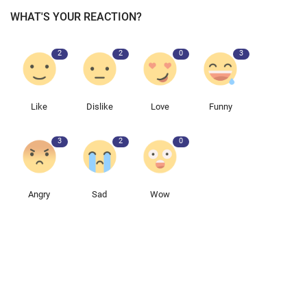
WHAT'S YOUR REACTION?
2
2
0
3
Like
Dislike
Love
Funny
3
2
0
Angry
Sad
Wow