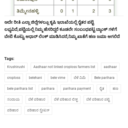
ಅದೇ ರೀತಿ ಎಲ್ಲಾ ಜಿಲ್ಲೆಗಳಲ್ಲೂ ಕೃಷಿ ಇಲಾಖೆಯಲ್ಲಿ ರೈತರ ಪಟ್ಟಿ
ಲಭ್ಯವಿದೆ,ಪಟ್ಟಿಯಲ್ಲಿ ನಿಮ್ಮ ಹೆಸರಿದ್ದರೆ ಕೂಡಲೇ ಸಂಬಂಧಪಟ್ಟ ಬ್ಯಾಂಕ್ ಗಳಿಗೆ
ಬೇಟಿ ಕೊಟ್ಟು ಆಧಾರ್ ಲಿಂಕ್ ಮಾಡಿಸಿದರೆ,ನಿಮ್ಮ ಖಾತೆಗೆ ಹಣ ಜಮಾ ಆಗಲಿದೆ
Tags:
Krushirushi
Aadhaar not linked croploss farmers list
aadhaar
croploss
belehani
bele vime
ಬೆಳೆ ವಿಮೆ
Bele parihara
bele parihara list
parihara
parihara payment
ರೈತ
ಹಣ
ಸಂದಾಯ
ಬೆಳೆ ಪರಿಹಾರ
ಬೆಳೆ ಪರಿಹಾರ ಲಿಸ್ಟ್
ಬೆಳೆ ಪರಿಹಾರ ಪಟ್ಟಿ
ಪರಿಹಾರ
ಪರಿಹಾರ ಸ್ಟೇಟಸ್