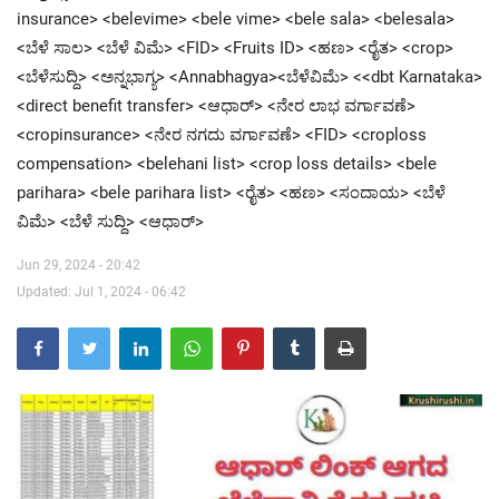
insurance> <belevime> <bele vime> <bele sala> <belesala>
<ಬೆಳೆ ಸಾಲ> <ಬೆಳೆ ವಿಮೆ> <FID> <Fruits ID> <ಹಣ> <ರೈತ> <crop>
Contact Us
<ಬೆಳೆಸುದ್ದಿ> <ಅನ್ನಭಾಗ್ಯ> <Annabhagya><ಬೆಳೆವಿಮೆ> <<dbt Karnataka>
<direct benefit transfer> <ಆಧಾರ್> <ನೇರ ಲಾಭ ವರ್ಗಾವಣೆ>
<cropinsurance> <ನೇರ ನಗದು ವರ್ಗಾವಣೆ> <FID> <croploss
compensation> <belehani list> <crop loss details> <bele
parihara> <bele parihara list> <ರೈತ> <ಹಣ> <ಸಂದಾಯ> <ಬೆಳೆ
ವಿಮೆ> <ಬೆಳೆ ಸುದ್ದಿ> <ಆಧಾರ್>
Jun 29, 2024 - 20:42
Updated: Jul 1, 2024 - 06:42