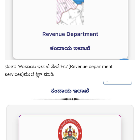
ನಂತರ "ಕಂದಾಯ ಇಲಾಖೆ ಸೇವೆಗಳು"(Revenue department
services)ಮೇಲೆ ಕ್ಲಿಕ್ ಮಾಡಿ