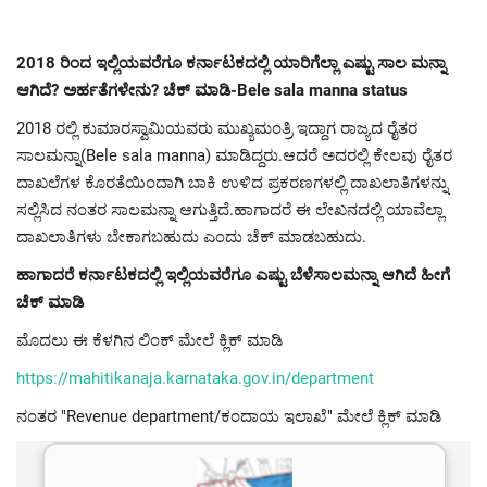
2018 ರಿಂದ ಇಲ್ಲಿಯವರೆಗೂ ಕರ್ನಾಟಕದಲ್ಲಿ ಯಾರಿಗೆಲ್ಲಾ ಎಷ್ಟು ಸಾಲ ಮನ್ನಾ
ಆಗಿದೆ? ಅರ್ಹತೆಗಳೇನು? ಚೆಕ್ ಮಾಡಿ-Bele sala manna status
2018 ರಲ್ಲಿ ಕುಮಾರಸ್ವಾಮಿಯವರು ಮುಖ್ಯಮಂತ್ರಿ ಇದ್ದಾಗ ರಾಜ್ಯದ ರೈತರ
ಸಾಲಮನ್ನಾ(Bele sala manna) ಮಾಡಿದ್ದರು.ಆದರೆ ಅದರಲ್ಲಿ ಕೇಲವು ರೈತರ
ದಾಖಲೆಗಳ ಕೊರತೆಯಿಂದಾಗಿ ಬಾಕಿ ಉಳಿದ ಪ್ರಕರಣಗಳಲ್ಲಿ ದಾಖಲಾತಿಗಳನ್ನು
ಸಲ್ಲಿಸಿದ ನಂತರ ಸಾಲಮನ್ನಾ ಆಗುತ್ತಿದೆ.ಹಾಗಾದರೆ ಈ ಲೇಖನದಲ್ಲಿ ಯಾವೆಲ್ಲಾ
ದಾಖಲಾತಿಗಳು ಬೇಕಾಗಬಹುದು ಎಂದು ಚೆಕ್ ಮಾಡಬಹುದು.
ಹಾಗಾದರೆ ಕರ್ನಾಟಕದಲ್ಲಿ ಇಲ್ಲಿಯವರೆಗೂ ಎಷ್ಟು ಬೆಳೆಸಾಲಮನ್ನಾ ಆಗಿದೆ ಹೀಗೆ
ಚೆಕ್ ಮಾಡಿ
ಮೊದಲು ಈ ಕೆಳಗಿನ ಲಿಂಕ್ ಮೇಲೆ ಕ್ಲಿಕ್ ಮಾಡಿ
https://mahitikanaja.karnataka.gov.in/department
ನಂತರ "Revenue department/ಕಂದಾಯ ಇಲಾಖೆ" ಮೇಲೆ ಕ್ಲಿಕ್ ಮಾಡಿ