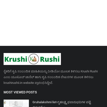
ರೈತರಿಗೆ ಕೃಷಿ ಸಂಬಂದಿತ ಮಾಹಿತಿಯನ್ನು ವೀಡಿಯೋ ಮೂಲಕ ತಿಳಿಸಲು Krushi Rushi
ಎಂಬ ಯೂಟೂಬ್ ಚಾನೆಲ್ ಹಾಗು ಕೃಷಿ ಸಂಬಂದಿತ ಲೇಖನಗಳ ಮೂಲಕ ತಿಳಿಸಲು
krushirushii.in website ಪ್ರಾರಂಭಿಸಿದ್ದೇವೆ.
MOST VIEWED POSTS
Gruhalakshmi list-ಗೃಹಲಕ್ಷ್ಮಿ ಫಲಾನುಭವಿಗಳ ಪಟ್ಟಿ