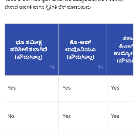
ಬೇಕಾದ ಅರ್ಹತೆ ಹಾಗೂ ಸ್ಥಿತಿಗತಿ ಚೆಕ್ ಮಾಡಬಹುದು