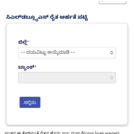
ನಂತರ ಈ ಕೆಳಗಿನಂತೆ ರೈತನ ಹೆಸರು,ಸಾಲ ಮನ್ನಾಗೆ(crop loan wavier)