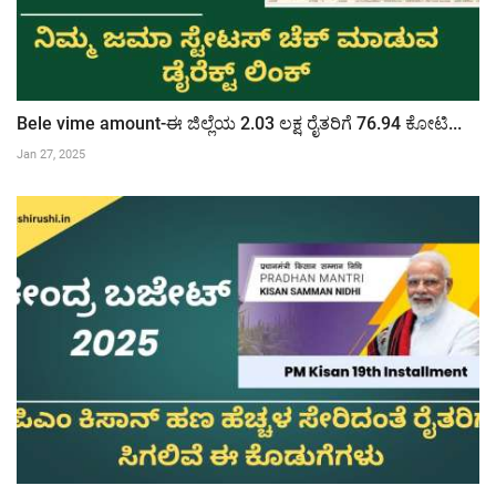
Bele vime amount-ಈ ಜಿಲ್ಲೆಯ 2.03 ಲಕ್ಷ ರೈತರಿಗೆ 76.94 ಕೋಟಿ...
Jan 27, 2025