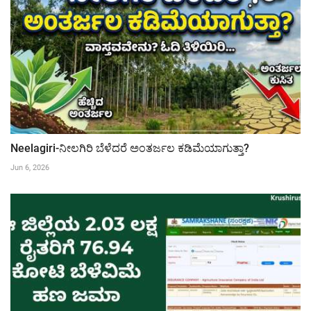
Neelagiri-ನೀಲಗಿರಿ ಬೆಳೆದರೆ ಅಂತರ್ಜಲ ಕಡಿಮೆಯಾಗುತ್ತಾ?
Jun 6, 2026