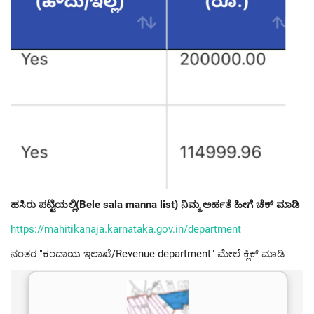
ಹಸಿರು ಪಟ್ಟಿಯಲ್ಲಿ(Bele sala manna list) ನಿಮ್ಮ ಅರ್ಹತೆ ಹೀಗೆ ಚೆಕ್ ಮಾಡಿ
https://mahitikanaja.karnataka.gov.in/department
ನಂತರ "ಕಂದಾಯ ಇಲಾಖೆ/Revenue department" ಮೇಲೆ ಕ್ಲಿಕ್ ಮಾಡಿ