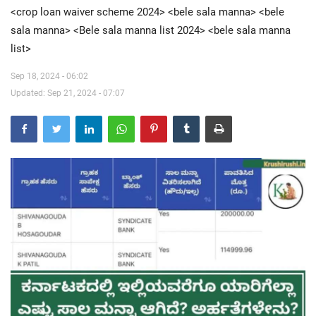
<crop loan waiver scheme 2024> <bele sala manna> <bele
sala manna> <Bele sala manna list 2024> <bele sala manna
Contact Us
list>
Sep 18, 2024 - 06:02
Updated: Sep 21, 2024 - 07:07