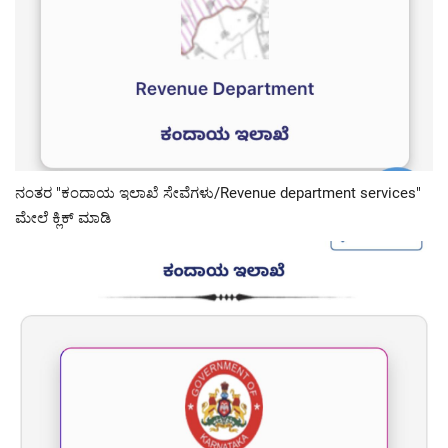
ನಂತರ "ಕಂದಾಯ ಇಲಾಖೆ ಸೇವೆಗಳು/Revenue department services"
ಮೇಲೆ ಕ್ಲಿಕ್ ಮಾಡಿ