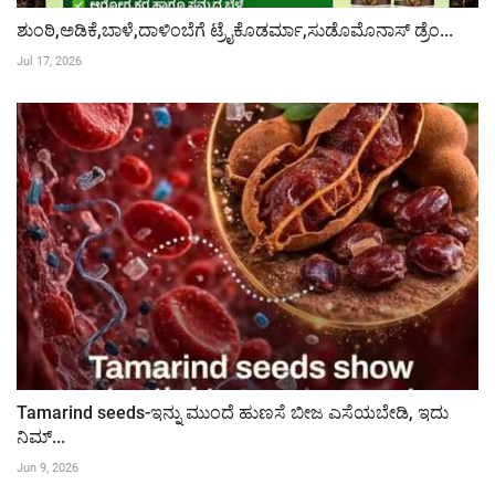
ಶುಂಠಿ,ಅಡಿಕೆ,ಬಾಳೆ,ದಾಳಿಂಬೆಗೆ ಟ್ರೈಕೊಡರ್ಮಾ,ಸುಡೊಮೊನಾಸ್ ಡ್ರೆಂ...
Jul 17, 2026
Tamarind seeds-ಇನ್ನು ಮುಂದೆ ಹುಣಸೆ ಬೀಜ ಎಸೆಯಬೇಡಿ, ಇದು
ನಿಮ್...
Jun 9, 2026