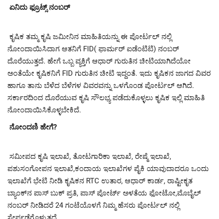
ಏನಿದು ಫ್ರೂಟ್ಸ್ ನಂಬರ್
ಕೃಷಿಕ ತಮ್ಮ ಕೃಷಿ ಜಮೀನಿನ ಮಾಹಿತಿಯನ್ನು ಈ ಪೋರ್ಟಲ್ ನಲ್ಲಿ
ನೋಂದಾಯಿಸಿದಾಗ ಆತನಿಗೆ FID( ಫಾರ್ಮರ್ ಐಡೆಂಟಿಟಿ) ನಂಬರ್
ದೊರೆಯುತ್ತದೆ. ಹೇಗೆ ಒಬ್ಬ ವ್ಯಕ್ತಿಗೆ ಆಧಾರ್ ಗುರುತಿನ ಚೀಟಿಯಾಗಿದೆಯೋ
ಅಂತೆಯೇ ಕೃಷಿಕನಿಗೆ FID ಗುರುತಿನ ಚೀಟಿ ಇದ್ದಂತೆ. ಇದು ಕೃಷಿಕನ ಜಾಗದ ವಿವರ
ಹಾಗೂ ತಾನು ಬೆಳೆದ ಬೆಳೆಗಳ ವಿವರವನ್ನು ಒಳಗೊಂಡ ಪೋರ್ಟಲ್ ಆಗಿದೆ.
ಸರ್ಕಾರದಿಂದ ದೊರೆಯುವ ಕೃಷಿ ಸೌಲಭ್ಯ ಪಡೆದುಕೊಳ್ಳಲು ಕೃಷಿಕ ಇಲ್ಲಿ ಮಾಹಿತಿ
ನೋಂದಾಯಿಸಿಕೊಳ್ಳಬೇಕಿದೆ.
ನೋಂದಣಿ ಹೇಗೆ?
ಸಮೀಪದ ಕೃಷಿ ಇಲಾಖೆ, ತೋಟಗಾರಿಕಾ ಇಲಾಖೆ, ರೇಷ್ಮೆ ಇಲಾಖೆ,
ಪಶುಸಂಗೋಪನ ಇಲಾಖೆ,ಕಂದಾಯ ಇಲಾಖೆಗಳ ಪೈಕಿ ಯಾವುದಾದರೂ ಒಂದು
ಇಲಾಖೆಗೆ ಭೇಟಿ ನೀಡಿ ಕೃಷಿಕನ RTC ಉತಾರ, ಆಧಾರ್ ಕಾರ್ಡ, ರಾಷ್ಟೀಕೃತ
ಬ್ಯಾಂಕ್‍ನ ಪಾಸ್ ಬುಕ್ ಪ್ರತಿ, ಪಾಸ್ ಪೋರ್ಟ್ ಅಳತೆಯ ಫೋಟೋ,ಮೊಬೈಲ್
ನಂಬರ್ ನೀಡಿದರೆ 24 ಗಂಟೆಯೊಳಗೆ ನಿಮ್ಮ ಹೆಸರು ಪೋರ್ಟಲ್ ನಲ್ಲಿ
ಸೇರ್ಪಡೆಗೊಳ್ಳುತ್ತದೆ.