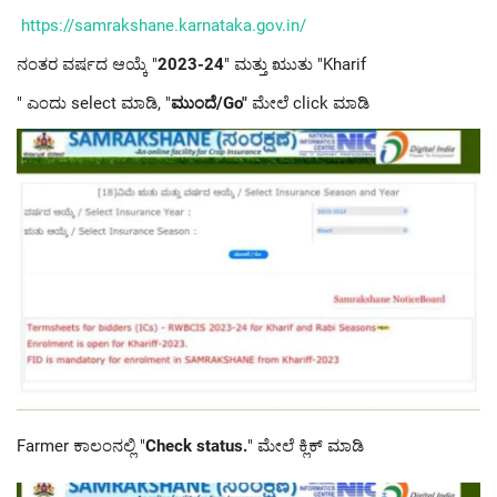
https://samrakshane.karnataka.gov.in/
ನಂತರ ವರ್ಷದ ಆಯ್ಕೆ "
2023-24
" ಮತ್ತು ಋುತು "Kharif
" ಎಂದು select ಮಾಡಿ, "
ಮುಂದೆ/Go"
ಮೇಲೆ click ಮಾಡಿ
Farmer ಕಾಲಂನಲ್ಲಿ "
Check status
.
" ಮೇಲೆ ಕ್ಲಿಕ್ ಮಾಡಿ