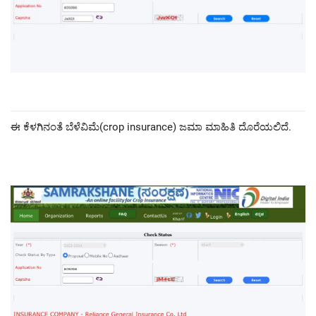
ಈ ಕೆಳಗಿನಂತೆ ಬೆಳೆವಿಮೆ(crop insurance) ಜಮಾ ಮಾಹಿತಿ ದೊರೆಯಲಿದೆ.