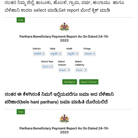
ನಂತರ ನಿಮ್ಮ ಜಿಲ್ಲೆ, ತಾಲೂಕು, ಹೊಬಳಿ, ಗ್ರಾಮ, ವರ್ಷ, ಹಂಗಾಮು ಹಾಗೂ
ಬೆಳೆಹಾನಿ ಕಾರಣ select ಮಾಡಿ,Get report ಮೇಲೆ ಕ್ಲಿಕ್ ಮಾಡಿ
ನಂತರ ಈ ಕೆಳಗಿನಂತೆ ನಿಮಗೆ ಇಲ್ಲಿಯವರೆಗೂ ಜಮಾ ಆದ ಬೆಳೆಹಾನಿ
ಪರಿಹಾರ(bele hani parihara) ಜಮಾ ಮಾಹಿತಿ ದೊರೆಯಲಿದೆ