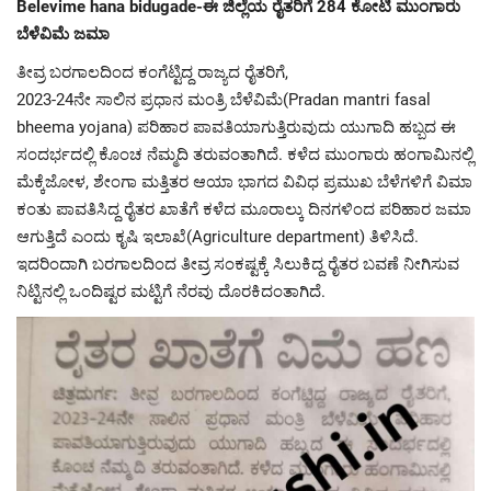
Belevime hana bidugade-ಈ ಜಿಲ್ಲೆಯ ರೈತರಿಗೆ 284 ಕೋಟಿ ಮುಂಗಾರು
ಬೆಳೆವಿಮೆ ಜಮಾ
ತೀವ್ರ ಬರಗಾಲದಿಂದ ಕಂಗೆಟ್ಟಿದ್ದ ರಾಜ್ಯದ ರೈತರಿಗೆ,
2023-24ನೇ ಸಾಲಿನ ಪ್ರಧಾನ ಮಂತ್ರಿ ಬೆಳೆವಿಮೆ(Pradan mantri fasal
bheema yojana) ಪರಿಹಾರ ಪಾವತಿಯಾಗುತ್ತಿರುವುದು ಯುಗಾದಿ ಹಬ್ಬದ ಈ
ಸಂದರ್ಭದಲ್ಲಿ ಕೊಂಚ ನೆಮ್ಮದಿ ತರುವಂತಾಗಿದೆ. ಕಳೆದ ಮುಂಗಾರು ಹಂಗಾಮಿನಲ್ಲಿ
ಮೆಕ್ಕೆಜೋಳ, ಶೇಂಗಾ ಮತ್ತಿತರ ಆಯಾ ಭಾಗದ ವಿವಿಧ ಪ್ರಮುಖ ಬೆಳೆಗಳಿಗೆ ವಿಮಾ
ಕಂತು ಪಾವತಿಸಿದ್ದ ರೈತರ ಖಾತೆಗೆ ಕಳೆದ ಮೂರಾಲ್ಕು ದಿನಗಳಿಂದ ಪರಿಹಾರ ಜಮಾ
ಆಗುತ್ತಿದೆ ಎಂದು ಕೃಷಿ ಇಲಾಖೆ(Agriculture department) ತಿಳಿಸಿದೆ.
ಇದರಿಂದಾಗಿ ಬರಗಾಲದಿಂದ ತೀವ್ರ ಸಂಕಷ್ಟಕ್ಕೆ ಸಿಲುಕಿದ್ದ ರೈತರ ಬವಣೆ ನೀಗಿಸುವ
ನಿಟ್ಟಿನಲ್ಲಿ ಒಂದಿಷ್ಟರ ಮಟ್ಟಿಗೆ ನೆರವು ದೊರಕಿದಂತಾಗಿದೆ.