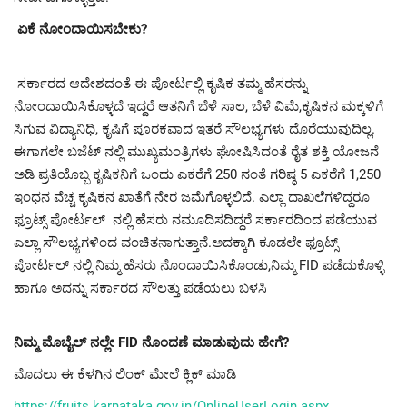
ಏಕೆ ನೋಂದಾಯಿಸಬೇಕು?
ಸರ್ಕಾರದ ಆದೇಶದಂತೆ ಈ ಪೋರ್ಟಲ್ಲಿ ಕೃಷಿಕ ತಮ್ಮ ಹೆಸರನ್ನು
ನೋಂದಾಯಿಸಿಕೊಳ್ಳದೆ ಇದ್ದರೆ ಆತನಿಗೆ ಬೆಳೆ ಸಾಲ, ಬೆಳೆ ವಿಮೆ,ಕೃಷಿಕನ ಮಕ್ಕಳಿಗೆ
ಸಿಗುವ ವಿದ್ಯಾನಿಧಿ, ಕೃಷಿಗೆ ಪೂರಕವಾದ ಇತರೆ ಸೌಲಭ್ಯಗಳು ದೊರೆಯುವುದಿಲ್ಲ.
ಈಗಾಗಲೇ ಬಜೆಟ್ ನಲ್ಲಿ ಮುಖ್ಯಮಂತ್ರಿಗಳು ಘೋಷಿಸಿದಂತೆ ರೈತ ಶಕ್ತಿ ಯೋಜನೆ
ಅಡಿ ಪ್ರತಿಯೊಬ್ಬ ಕೃಷಿಕನಿಗೆ ಒಂದು ಎಕರೆಗೆ 250 ನಂತೆ ಗರಿಷ್ಠ 5 ಎಕರೆಗೆ 1,250
ಇಂಧನ ವೆಚ್ಚ ಕೃಷಿಕನ ಖಾತೆಗೆ ನೇರ ಜಮೆಗೊಳ್ಳಲಿದೆ. ಎಲ್ಲಾ ದಾಖಲೆಗಳಿದ್ದರೂ
ಫ್ರೂಟ್ಸ್ ಪೋರ್ಟಲ್ ನಲ್ಲಿ ಹೆಸರು ನಮೂದಿಸದಿದ್ದರೆ ಸರ್ಕಾರದಿಂದ ಪಡೆಯುವ
ಎಲ್ಲಾ ಸೌಲಭ್ಯಗಳಿಂದ ವಂಚಿತನಾಗುತ್ತಾನೆ.ಅದಕ್ಕಾಗಿ ಕೂಡಲೇ ಫ್ರೂಟ್ಸ್
ಪೋರ್ಟಲ್ ನಲ್ಲಿ ನಿಮ್ಮ ಹೆಸರು ನೊಂದಾಯಿಸಿಕೊಂಡು,ನಿಮ್ಮ FID ಪಡೆದುಕೊಳ್ಳಿ
ಹಾಗೂ ಅದನ್ನು ಸರ್ಕಾರದ ಸೌಲತ್ತು ಪಡೆಯಲು ಬಳಸಿ
ನಿಮ್ಮ ಮೊಬೈಲ್ ನಲ್ಲೇ FID ನೊಂದಣೆ ಮಾಡುವುದು ಹೇಗೆ?
ಮೊದಲು ಈ ಕೆಳಗಿನ ಲಿಂಕ್ ಮೇಲೆ ಕ್ಲಿಕ್ ಮಾಡಿ
https://fruits.karnataka.gov.
in/OnlineUserLogin.aspx