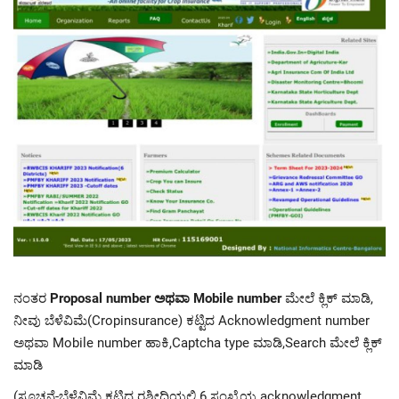
ನಂತರ
Proposal number ಅಥವಾ Mobile number
ಮೇಲೆ ಕ್ಲಿಕ್ ಮಾಡಿ,
ನೀವು ಬೆಳೆವಿಮೆ(Cropinsurance) ಕಟ್ಟಿದ Acknowledgment number
ಅಥವಾ Mobile number ಹಾಕಿ,Captcha type ಮಾಡಿ,Search ಮೇಲೆ ಕ್ಲಿಕ್
ಮಾಡಿ
(ಸೂಚನೆ-ಬೆಳೆವಿಮೆ ಕಟ್ಟಿದ ರಶೀದಿಯಲ್ಲಿ 6 ಸಂಖ್ಯೆಯ acknowledgment