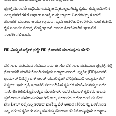
ಫ್ರುಟ್ಸ್ ನೊಂದಣಿ ಅಭಿಯಾನವನ್ನು ಹಮ್ಮಿಕೊಳ್ಳಲಾಗಿದ್ದು, ರೈತರು ತಮ್ಮ ಜಮೀನಿನ
ಎಲ್ಲಾ ಪಹಣಿಗಳಿಗೆ ಆಧಾರ್ ಸಂಖ್ಯೆ ಮತ್ತು ಬ್ಯಾಂಕ್ ವಿವರಗಳನ್ನು ಕೂಡಲೆ
ಜೋಡಣೆ ಮಾಡಲು ಆಯಾ ಗ್ರಾಮದ ಗ್ರಾಮ ಆಡಳಿತಾಧಿಕಾರಿಗಳು, ನಾಡ ಕಚೇರಿ,
ರೈತ ಸಂಪರ್ಕ ಕೇಂದ್ರ, ರೇಷ್ಮೆ ಇಲಾಖೆ ಹಾಗೂ ತೋಟಗಾರಿಕೆ ಇಲಾಖೆಗೆ
ಸಂಪರ್ಕಿಸಬಹುದು.
FID-ನಿಮ್ಮ ಮೊಬೈಲ್ ನಲ್ಲೇ FID ನೊಂದಣೆ ಮಾಡುವುದು ಹೇಗೆ?
ಬೆಳೆ ಸಾಲ ಪಡೆಯುವ ಸಮಯ ಇದು ಈ ಸಲ ಬೆಳೆ ಸಾಲ ಪಡೆಯಲು ಫ್ರೂಟ್ಸ್ ನಲ್ಲಿ
ನೋಂದಣಿ ಮಾಡಿಸಿಕೊಂಡಿರುವುದು ಕಡ್ಡಾಯವಾಗಿದೆ. ಫ್ರೂಟ್ಸ್ (FID)ಎಂದರೆ
ಫಾರ್ಮರ್ ರಿಜಿಸ್ಟ್ರೇಷನ್ ಅಂಡ್ ಯೂನಿಫೈಡ್ ಬೆನಿಫಿಷಿಯರಿ ಇನ್ಫಾರ್ಮಶನ್
ಸಿಸ್ಟಮ್. ಇದು ಕೃಷಿ ಇಲಾಖೆಗೆ ಸಂಬಂಧಿಸಿದ ಕೃಷಿಕರ ಮಾಹಿತಿಗಳನ್ನು ಒಂದೇ
ಸೂರಿನಡಿ ಹಿಡಿದಿಟ್ಟುಕೊಳ್ಳುವ ಪೋರ್ಟಲ್. ಇದರ ಮೂಲಕ ಕೃಷಿಕರು ಹಲವು
ಪ್ರಯೋಜನ ಪಡೆಯಬಹುದಾಗಿದೆ ರಾಜ್ಯ ಸರ್ಕಾರದ ಆದೇಶದಂತೆ ಈ ವೆಬ್
ಪೋರ್ಟಲ್ ನಲ್ಲಿ ಎಲ್ಲ ತರಹದ ವಾಣಿಜ್ಯ ಬೆಳೆ ಆಹಾರ ಬೆಳೆಯನ್ನು ಒಳಗೊಂಡ
ಎಲ್ಲ ವರ್ಗದ ಕೃಷಿಕರು ತಮ್ಮ ಹೆಸರನ್ನು ನೋಂದಾಯಿಸಿಕೊಳ್ಳುವುದು ಕಡ್ಡಾಯ.