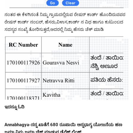
ನಂತರ ಈ ಕೆಳಗಿನಂತೆ ನಿಮ್ಮ ಗ್ರಾಮದಲ್ಲಿರುವ ರೇಷನ್ ಕಾರ್ಡ್ ಹೊಂದಿರುವವರ
ರೇಷನ್ ಕಾರ್ಡ್ ನಂಬರ್, ಹೆಸರು,ವಿಳಾಸ,ಕಾರ್ಡ್ ನ ವಿಧ ಹಾಗೂ ಕುಟುಂಬದ
ಸದಸ್ಯರ ಸಂಖ್ಯೆ ತೋರಿಸುತ್ತದೆ,ಅದರಲ್ಲಿ ನಿಮ್ಮ ಹೆಸರು ಚೆಕ್ ಮಾಡಿ
ಇದನ್ನೂ ಓದಿ
Annabhagya-ನನ್ನ ಖಾತೆಗೆ 680 ರೂಪಾಯಿ ಅನ್ನಭಾಗ್ಯ ಯೋಜನೆಯ ಹಣ
ಜಮಾ,ನಿಮ್ಮ ಜಮಾ ಚೆಕ್ ಮಾಡುವ ಡೈರೆಕ್ಟ್ ಲಿಂಕ್