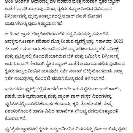
ಅಂಕಿ ಅಂಶಗಳ ಆಧಾರದಲ್ಲಿ ಬೆಳೆ ಪರಿಹಾರ ಮೊತ್ತ ನೇರವಾಗಿ ರೈತರ ಬ್ಯಾಂಕ್
ಖಾತೆಗೆ ಪಾವತಿಯಾಗುವುದರಿಂದ, ರೈತರು ತಮ್ಮ ಜಮೀನಿನ ನಿಖರವಾದ
ವಿಸ್ತೀರ್ಣವನ್ನು ಫ್ರುಟ್ಸ್ ತಂತ್ರಾಂಶದಲ್ಲಿ ಆಧಾರ್-ಪಹಣಿ ಜೋಡಣೆ
ಮಾಡಿಸಿಕೊಳ್ಳುವುದು ಕಡ್ಡಾಯವಾಗಿದೆ.
ಈ ಹಿಂದೆ ಗ್ರಾಮ ಲೆಕ್ಕಾಧಿಕಾರಿಗಳು ಬೆಳೆ ನಷ್ಟ ವಿವರವನ್ನು ನಮೂದಿಸಿ,
ಅದಕ್ಕನುಗುಣವಾಗಿ ಪರಿಹಾರ ಮೊತ್ತ ನೀಡುವ ವ್ಯವಸ್ಥೆ ಇತ್ತು. ಸರ್ಕಾರವು 2023
ನೇ ಸಾಲಿನ ಮುಂಗಾರು ಹಂಗಾಮಿನ ಬೆಳೆ ನಷ್ಟ ಪರಿಹಾರವನ್ನು ಬೆಳೆ ಸಮೀಕ್ಷೆ
ಮತ್ತು ಫ್ರುಟ್ಸ್ ನಲ್ಲಿ ನೊಂದಣಿಯಾಗಿರುವ ಬೆಳೆ ಮತ್ತು ಜಮೀನಿನ ವಿಸ್ತೀರ್ಣಕ್ಕೆ
ಅನುಗುಣವಾಗಿ ನೇರವಾಗಿ ರೈತರ ಬ್ಯಾಂಕ್ ಖಾತೆಗೆ ಜಮಾ ಮಾಡಲಿರುವುದರಿಂದ,
ರೈತರು ತಮ್ಮ ಜಮೀನಿನ ಯಾವುದೇ ಸರ್ವೆ ನಂಬರ್ ಬಿಟ್ಟುಹೋಗದಂತೆ, ಎಲ್ಲಾ
ಸರ್ವೆ ನಂಬರ್‍ಗಳನ್ನು ನೊಂದಣಿ ಮಾಡಿಸಿಕೊಳ್ಳುವಂತೆ ತಿಳಿಸಲಾಗಿದೆ.
ಇದುವರೆಗೂ ಫ್ರುಟ್ಸ್ ನಲ್ಲಿ ನೊಂದಣಿ ಆಗದೇ ಇರುವ ರೈತರು ಆಧಾರ್ ಕಾರ್ಡ್,
ಪಹಣಿ, ಜಾತಿ ಪ್ರಮಾಣಪತ್ರ ಮತ್ತು ಬ್ಯಾಂಕ್ ಪಾಸ್ ಪುಸ್ತಕ ವಿವರಗಳನ್ನು
ಫ್ರುಟ್ಸ್‍ನಲ್ಲಿ ದಾಖಲಿಸಿಕೊಂಡು ಕಂದಾಯ, ಕೃಷಿ, ತೋಟಗಾರಿಕೆ, ರೇಷ್ಮೆ,
ಪಶುಸಂಗೋಪನೆ ಹಾಗೂ ವಿವಿಧ ಇಲಾಖೆಗಳ ಸೌಲಭ್ಯ ಪಡೆದುಕೊಳ್ಳುವಂತೆ
ಕೋರಲಾಗಿದೆ.
ಫ್ರುಟ್ಸ್ ತಂತ್ರಾಂಶದಲ್ಲಿ ರೈತರು ತಮ್ಮ ಜಮೀನಿನ ವಿವರವನ್ನು ನೊಂದಾಯಿಸಿ, ರೈತರ