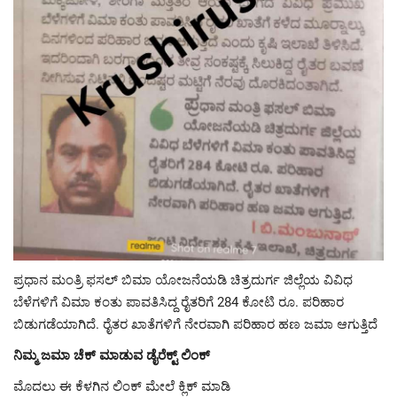
ಪ್ರಧಾನ ಮಂತ್ರಿ ಫಸಲ್ ಬಿಮಾ ಯೋಜನೆಯಡಿ ಚಿತ್ರದುರ್ಗ ಜಿಲ್ಲೆಯ ವಿವಿಧ
ಬೆಳೆಗಳಿಗೆ ವಿಮಾ ಕಂತು ಪಾವತಿಸಿದ್ದ ರೈತರಿಗೆ 284 ಕೋಟಿ ರೂ. ಪರಿಹಾರ
ಬಿಡುಗಡೆಯಾಗಿದೆ. ರೈತರ ಖಾತೆಗಳಿಗೆ ನೇರವಾಗಿ ಪರಿಹಾರ ಹಣ ಜಮಾ ಆಗುತ್ತಿದೆ
ನಿಮ್ಮ ಜಮಾ ಚೆಕ್ ಮಾಡುವ ಡೈರೆಕ್ಟ್ ಲಿಂಕ್
ಮೊದಲು ಈ ಕೆಳಗಿನ ಲಿಂಕ್ ಮೇಲೆ ಕ್ಲಿಕ್ ಮಾಡಿ