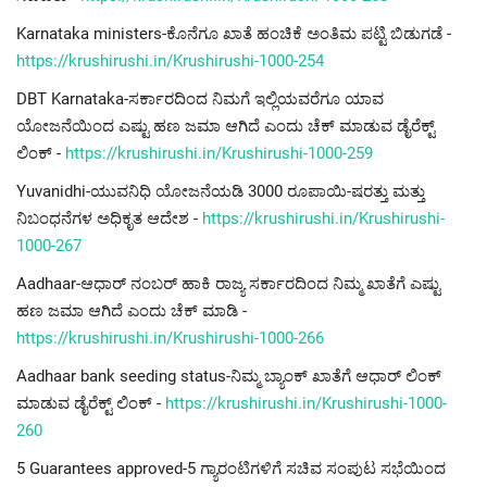
Karnataka ministers-ಕೊನೆಗೂ ಖಾತೆ ಹಂಚಿಕೆ ಅಂತಿಮ ಪಟ್ಟಿ ಬಿಡುಗಡೆ -
https://krushirushi.in/Krushirushi-1000-254
DBT Karnataka-ಸರ್ಕಾರದಿಂದ ನಿಮಗೆ ಇಲ್ಲಿಯವರೆಗೂ ಯಾವ
ಯೋಜನೆಯಿಂದ ಎಷ್ಟು ಹಣ ಜಮಾ ಆಗಿದೆ ಎಂದು ಚೆಕ್ ಮಾಡುವ ಡೈರೆಕ್ಟ್
ಲಿಂಕ್ -
https://krushirushi.in/Krushirushi-1000-259
Yuvanidhi-ಯುವನಿಧಿ ಯೋಜನೆಯಡಿ 3000 ರೂಪಾಯಿ-ಷರತ್ತು ಮತ್ತು
ನಿಬಂಧನೆಗಳ ಅಧಿಕೃತ ಆದೇಶ -
https://krushirushi.in/Krushirushi-
1000-267
Aadhaar-ಆಧಾರ್ ನಂಬರ್ ಹಾಕಿ ರಾಜ್ಯ ಸರ್ಕಾರದಿಂದ ನಿಮ್ಮ ಖಾತೆಗೆ ಎಷ್ಟು
ಹಣ ಜಮಾ ಆಗಿದೆ ಎಂದು ಚೆಕ್ ಮಾಡಿ -
https://krushirushi.in/Krushirushi-1000-266
Aadhaar bank seeding status-ನಿಮ್ಮ ಬ್ಯಾಂಕ್ ಖಾತೆಗೆ ಆಧಾರ್ ಲಿಂಕ್
ಮಾಡುವ ಡೈರೆಕ್ಟ್ ಲಿಂಕ್ -
https://krushirushi.in/Krushirushi-1000-
260
5 Guarantees approved-5 ಗ್ಯಾರಂಟಿಗಳಿಗೆ ಸಚಿವ ಸಂಪುಟ ಸಭೆಯಿಂದ