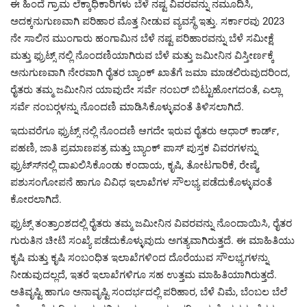
ಈ ಹಿಂದೆ ಗ್ರಾಮ ಲೆಕ್ಕಾಧಿಕಾರಿಗಳು ಬೆಳೆ ನಷ್ಟ ವಿವರವನ್ನು ನಮೂದಿಸಿ,
ಅದಕ್ಕನುಗುಣವಾಗಿ ಪರಿಹಾರ ಮೊತ್ತ ನೀಡುವ ವ್ಯವಸ್ಥೆ ಇತ್ತು. ಸರ್ಕಾರವು 2023
ನೇ ಸಾಲಿನ ಮುಂಗಾರು ಹಂಗಾಮಿನ ಬೆಳೆ ನಷ್ಟ ಪರಿಹಾರವನ್ನು ಬೆಳೆ ಸಮೀಕ್ಷೆ
ಮತ್ತು ಫ್ರುಟ್ಸ್ ನಲ್ಲಿ ನೊಂದಣಿಯಾಗಿರುವ ಬೆಳೆ ಮತ್ತು ಜಮೀನಿನ ವಿಸ್ತೀರ್ಣಕ್ಕೆ
ಅನುಗುಣವಾಗಿ ನೇರವಾಗಿ ರೈತರ ಬ್ಯಾಂಕ್ ಖಾತೆಗೆ ಜಮಾ ಮಾಡಲಿರುವುದರಿಂದ,
ರೈತರು ತಮ್ಮ ಜಮೀನಿನ ಯಾವುದೇ ಸರ್ವೆ ನಂಬರ್ ಬಿಟ್ಟುಹೋಗದಂತೆ, ಎಲ್ಲಾ
ಸರ್ವೆ ನಂಬರ್‍ಗಳನ್ನು ನೊಂದಣಿ ಮಾಡಿಸಿಕೊಳ್ಳುವಂತೆ ತಿಳಿಸಲಾಗಿದೆ.
ಇದುವರೆಗೂ ಫ್ರುಟ್ಸ್ ನಲ್ಲಿ ನೊಂದಣಿ ಆಗದೇ ಇರುವ ರೈತರು ಆಧಾರ್ ಕಾರ್ಡ್,
ಪಹಣಿ, ಜಾತಿ ಪ್ರಮಾಣಪತ್ರ ಮತ್ತು ಬ್ಯಾಂಕ್ ಪಾಸ್ ಪುಸ್ತಕ ವಿವರಗಳನ್ನು
ಫ್ರುಟ್ಸ್‍ನಲ್ಲಿ ದಾಖಲಿಸಿಕೊಂಡು ಕಂದಾಯ, ಕೃಷಿ, ತೋಟಗಾರಿಕೆ, ರೇಷ್ಮೆ,
ಪಶುಸಂಗೋಪನೆ ಹಾಗೂ ವಿವಿಧ ಇಲಾಖೆಗಳ ಸೌಲಭ್ಯ ಪಡೆದುಕೊಳ್ಳುವಂತೆ
ಕೋರಲಾಗಿದೆ.
ಫ್ರುಟ್ಸ್ ತಂತ್ರಾಂಶದಲ್ಲಿ ರೈತರು ತಮ್ಮ ಜಮೀನಿನ ವಿವರವನ್ನು ನೊಂದಾಯಿಸಿ, ರೈತರ
ಗುರುತಿನ ಚೀಟಿ ಸಂಖ್ಯೆ ಪಡೆದುಕೊಳ್ಳುವುದು ಅಗತ್ಯವಾಗಿರುತ್ತದೆ. ಈ ಮಾಹಿತಿಯು
ಕೃಷಿ ಮತ್ತು ಕೃಷಿ ಸಂಬಂಧಿತ ಇಲಾಖೆಗಳಿಂದ ದೊರೆಯುವ ಸೌಲಭ್ಯಗಳನ್ನು
ನೀಡುವುದಲ್ಲದೆ, ಇತರೆ ಇಲಾಖೆಗಳಿಗೂ ಸಹ ಉತ್ತಮ ಮಾಹಿತಿಯಾಗಿರುತ್ತದೆ.
ಅತಿವೃಷ್ಟಿ ಹಾಗೂ ಅನಾವೃಷ್ಟಿ ಸಂದರ್ಭದಲ್ಲಿ ಪರಿಹಾರ, ಬೆಳೆ ವಿಮೆ, ಬೆಂಬಲ ಬೆಲೆ