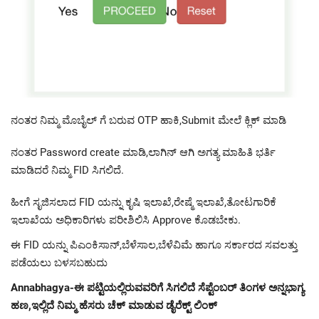
ನಂತರ ನಿಮ್ಮ ಮೊಬೈಲ್ ಗೆ ಬರುವ OTP ಹಾಕಿ,Submit ಮೇಲೆ ಕ್ಲಿಕ್ ಮಾಡಿ
ನಂತರ Password create ಮಾಡಿ,ಲಾಗಿನ್ ಆಗಿ ಅಗತ್ಯ ಮಾಹಿತಿ ಭರ್ತಿ
ಮಾಡಿದರೆ ನಿಮ್ಮ FID ಸಿಗಲಿದೆ.
ಹೀಗೆ ಸೃಜಿಸಲಾದ FID ಯನ್ನು ಕೃಷಿ ಇಲಾಖೆ,ರೇಷ್ಮೆ ಇಲಾಖೆ,ತೋಟಗಾರಿಕೆ
ಇಲಾಖೆಯ ಅಧಿಕಾರಿಗಳು ಪರೀಶಿಲಿಸಿ Approve ಕೊಡಬೇಕು.
ಈ FID ಯನ್ನು ಪಿಎಂಕಿಸಾನ್,ಬೆಳೆಸಾಲ,ಬೆಳೆವಿಮೆ ಹಾಗೂ ಸರ್ಕಾರದ ಸವಲತ್ತು
ಪಡೆಯಲು ಬಳಸಬಹುದು
Annabhagya-ಈ ಪಟ್ಟಿಯಲ್ಲಿರುವವರಿಗೆ ಸಿಗಲಿದೆ ಸೆಪ್ಟೆಂಬರ್ ತಿಂಗಳ ಅನ್ನಭಾಗ್ಯ
ಹಣ,ಇಲ್ಲಿದೆ ನಿಮ್ಮ ಹೆಸರು ಚೆಕ್ ಮಾಡುವ ಡೈರೆಕ್ಟ್ ಲಿಂಕ್