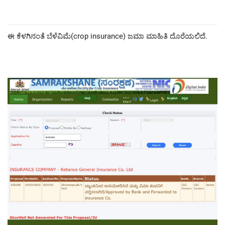
ಈ ಕೆಳಗಿನಂತೆ ಬೆಳೆವಿಮೆ(crop insurance) ಜಮಾ ಮಾಹಿತಿ ದೊರೆಯಲಿದೆ.