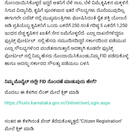
ನೋಂದಾಯಿಸಿಕೊಳ್ಳದೆ ಇದ್ದರೆ ಆತನಿಗೆ ಬೆಳೆ ಸಾಲ, ಬೆಳೆ ವಿಮೆ,ಕೃಷಿಕನ ಮಕ್ಕಳಿಗೆ
ಸಿಗುವ ವಿದ್ಯಾನಿಧಿ, ಕೃಷಿಗೆ ಪೂರಕವಾದ ಇತರೆ ಸೌಲಭ್ಯಗಳು ದೊರೆಯುವುದಿಲ್ಲ.
ಈಗಾಗಲೇ ಬಜೆಟ್ ನಲ್ಲಿ ಮುಖ್ಯಮಂತ್ರಿಗಳು ಘೋಷಿಸಿದಂತೆ ರೈತ ಶಕ್ತಿ ಯೋಜನೆ
ಅಡಿ ಪ್ರತಿಯೊಬ್ಬ ಕೃಷಿಕನಿಗೆ ಒಂದು ಎಕರೆಗೆ 250 ನಂತೆ ಗರಿಷ್ಠ 5 ಎಕರೆಗೆ 1,250
ಇಂಧನ ವೆಚ್ಚ ಕೃಷಿಕನ ಖಾತೆಗೆ ನೇರ ಜಮೆಗೊಳ್ಳಲಿದೆ. ಎಲ್ಲಾ ದಾಖಲೆಗಳಿದ್ದರೂ
ಫ್ರೂಟ್ಸ್ ಪೋರ್ಟಲ್ ನಲ್ಲಿ ಹೆಸರು ನಮೂದಿಸದಿದ್ದರೆ ಸರ್ಕಾರದಿಂದ ಪಡೆಯುವ
ಎಲ್ಲಾ ಸೌಲಭ್ಯಗಳಿಂದ ವಂಚಿತನಾಗುತ್ತಾನೆ.ಅದಕ್ಕಾಗಿ ಕೂಡಲೇ ಫ್ರೂಟ್ಸ್
ಪೋರ್ಟಲ್ ನಲ್ಲಿ ನಿಮ್ಮ ಹೆಸರು ನೊಂದಾಯಿಸಿಕೊಂಡು,ನಿಮ್ಮ FID ಪಡೆದುಕೊಳ್ಳಿ
ಹಾಗೂ ಅದನ್ನು ಸರ್ಕಾರದ ಸೌಲತ್ತು ಪಡೆಯಲು ಬಳಸಿ
ನಿಮ್ಮ ಮೊಬೈಲ್ ನಲ್ಲೇ FID ನೊಂದಣೆ ಮಾಡುವುದು ಹೇಗೆ?
ಮೊದಲು ಈ ಕೆಳಗಿನ ಲಿಂಕ್ ಮೇಲೆ ಕ್ಲಿಕ್ ಮಾಡಿ
https://fruits.karnataka.gov.
in/OnlineUserLogin.aspx
ನಂತರ ಈ ಕೆಳಗಿನಂತೆ ಪೇಜ್ ತೆರೆದುಕೊಳ್ಳುತ್ತದೆ."Citizen Registration"
ಮೇಲೆ ಕ್ಲಿಕ್ ಮಾಡಿ