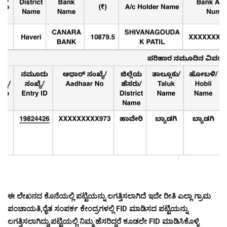
ಈ ಲೇಖನದ ಕೊನೆಯಲ್ಲಿ ಪಟ್ಟಿಯನ್ನು ಲಗತ್ತಿಸಲಾಗಿದೆ ಇದೇ ರೀತಿ ಎಲ್ಲಾ ಗ್ರಾಮ
ಪಂಚಾಯತಿ,ರೈತ ಸಂಪರ್ಕ ಕೇಂದ್ರಗಳಲ್ಲಿ FID ಮಾಡಿಸದ ಪಟ್ಟಿಯನ್ನು
ಲಗತ್ತಿಸಲಾಗಿದ್ದು,ಪಟ್ಟಿಯಲ್ಲಿ ನಿಮ್ಮ ಹೆಸರಿದ್ದರೆ ಕೂಡಲೇ FID ಮಾಡಿಸಿಕೊಳ್ಳಿ