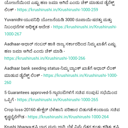
ಯೋಜನೆಯಿಂದ ಎಷ್ಟು ಹಣ ಜಮಾ ಆಗಿದೆ ಎಂದು ಚೆಕ್ ಮಾಡುವ ಡೈರೆಕ್ಟ್
ಲಿಂಕ್ -
https://krushirushi.in/Krushirushi-1000-259
Yuvanidhi-ಯುವನಿಧಿ ಯೋಜನೆಯಡಿ 3000 ರೂಪಾಯಿ-ಷರತ್ತು ಮತ್ತು
ನಿಬಂಧನೆಗಳ ಅಧಿಕೃತ ಆದೇಶ -
https://krushirushi.in/Krushirushi-
1000-267
Aadhaar-ಆಧಾರ್ ನಂಬರ್ ಹಾಕಿ ರಾಜ್ಯ ಸರ್ಕಾರದಿಂದ ನಿಮ್ಮ ಖಾತೆಗೆ ಎಷ್ಟು
ಹಣ ಜಮಾ ಆಗಿದೆ ಎಂದು ಚೆಕ್ ಮಾಡಿ -
https://krushirushi.in/Krushirushi-1000-266
Aadhaar bank seeding status-ನಿಮ್ಮ ಬ್ಯಾಂಕ್ ಖಾತೆಗೆ ಆಧಾರ್ ಲಿಂಕ್
ಮಾಡುವ ಡೈರೆಕ್ಟ್ ಲಿಂಕ್ -
https://krushirushi.in/Krushirushi-1000-
260
5 Guarantees approved-5 ಗ್ಯಾರಂಟಿಗಳಿಗೆ ಸಚಿವ ಸಂಪುಟ ಸಭೆಯಿಂದ
ಒಪ್ಪಿಗೆ -
https://krushirushi.in/Krushirushi-1000-265
Crop loss-20160 ಹೇಕ್ಟೆರ್ ಬೆಳೆಹಾನಿ ಪರಿಹಾರ ಬಿಡುಗಡೆ-ಕಂದಾಯ ಸಚಿವ
ಕೃಷ್ಞಬೈರೆಗೌಡ -
https://krushirushi.in/Krushirushi-1000-264
Krushi bhagya-ಕೃಷಿ ಭಾಗ್ಯ ಮರು ಜಾರಿ, ಬೆಳೆ ವಿಮೆ ರೈತರ ಕಂತು ಕಡಿತ- ಕೃಷಿ