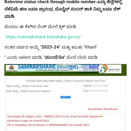
Belevime status check through mobile number-ಎಲ್ಲಾ ಜಿಲ್ಲೆಗಳಲ್ಲಿ
ಬೆಳೆವಿಮೆ ಹಣ ಜಮಾ ಪ್ರಾರಂಭ, ಮೊಬೈಲ್ ನಂಬರ್ ಹಾಕಿ ನಿಮ್ಮ ಜಮಾ ಚೆಕ್
ಮಾಡಿ
ಮೊದಲು ಈ ಕೆಳಗಿನ ಲಿಂಕ್ ಮೇಲೆ ಕ್ಲಿಕ್ ಮಾಡಿ
https://samrakshane.karnataka.gov.in/
ನಂತರ ವರ್ಷದ ಆಯ್ಕೆ "
2023-24
" ಮತ್ತು ಋುತು "Kharif
" ಎಂದು select ಮಾಡಿ, "
ಮುಂದೆ/Go"
ಮೇಲೆ click ಮಾಡಿ