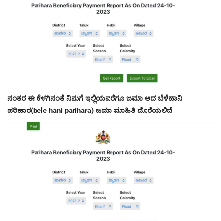
ನಂತರ ಈ ಕೆಳಗಿನಂತೆ ನಿಮಗೆ ಇಲ್ಲಿಯವರೆಗೂ ಜಮಾ ಆದ ಬೆಳೆಹಾನಿ
ಪರಿಹಾರ(bele hani parihara) ಜಮಾ ಮಾಹಿತಿ ದೊರೆಯಲಿದೆ