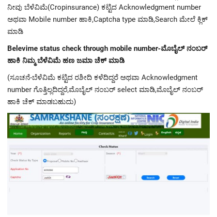
ನೀವು ಬೆಳೆವಿಮೆ(Cropinsurance) ಕಟ್ಟಿದ Acknowledgment number
ಅಥವಾ Mobile number ಹಾಕಿ,Captcha type ಮಾಡಿ,Search ಮೇಲೆ ಕ್ಲಿಕ್
ಮಾಡಿ
Belevime status check through mobile number-ಮೊಬೈಲ್ ನಂಬರ್
ಹಾಕಿ ನಿಮ್ಮ ಬೆಳೆವಿಮೆ ಹಣ ಜಮಾ ಚೆಕ್ ಮಾಡಿ
(ಸೂಚನೆ-ಬೆಳೆವಿಮೆ ಕಟ್ಟಿದ ರಶೀದಿ ಕಳೆದಿದ್ದರೆ ಅಥವಾ Acknowledgment
number ಗೊತ್ತಿಲ್ಲದಿದ್ದರೆ,ಮೊಬೈಲ್ ನಂಬರ್ select ಮಾಡಿ,ಮೊಬೈಲ್ ನಂಬರ್
ಹಾಕಿ ಚೆಕ್ ಮಾಡಬಹುದು)