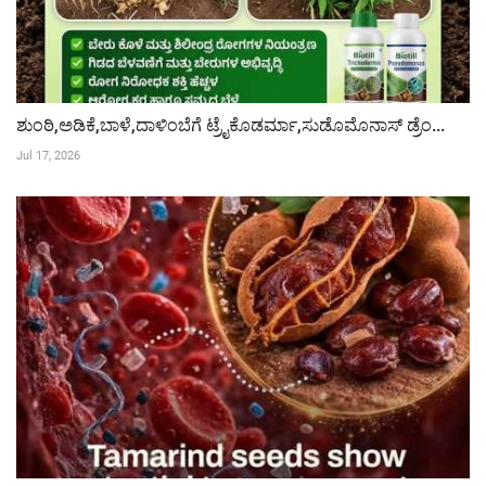
ಶುಂಠಿ,ಅಡಿಕೆ,ಬಾಳೆ,ದಾಳಿಂಬೆಗೆ ಟ್ರೈಕೊಡರ್ಮಾ,ಸುಡೊಮೊನಾಸ್ ಡ್ರೆಂ...
Jul 17, 2026