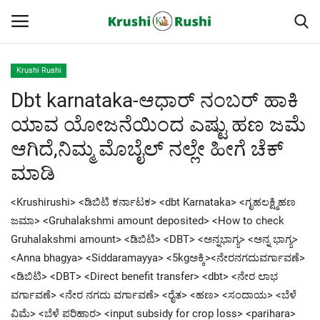
Krushi Rushi
Dbt karnataka-ಆಧಾರ್ ನಂಬರ್ ಹಾಕಿ
Home
ಯಾವ ಯೋಜನೆಯಿಂದ ಎಷ್ಟು ಹಣ ಜಮೆ
Finance
ಆಗಿದೆ,ನಿಮ್ಮ ಮೊಬೈಲ್ ನಲ್ಲೇ ಹೀಗೆ ಚೆಕ್
ಮಾಡಿ
Contact
<Krushirushi> <ಡಿಬಿಟಿ ಕರ್ನಾಟಕ> <dbt Karnataka> <ಗೃಹಲಕ್ಷ್ಮಿಹಣ
ರೈತರ ಯಶೋಗಾಥೆಗಳು
ಜಮಾ> <Gruhalakshmi amount deposited> <How to check
Gruhalakshmi amount> <ಡಿಬಿಟಿ> <DBT> <ಅನ್ನಭಾಗ್ಯ> <ಅನ್ನ ಭಾಗ್ಯ>
Krushi Rushi
<Anna bhagya> <Siddaramayya> <5kgಅಕ್ಕಿ><ನೇರನಗದುವರ್ಗಾವಣೆ>
<ಡಿಬಿಟಿ> <DBT> <Direct benefit transfer> <dbt> <ನೇರ ಲಾಭ
ಮುಂದಿನ 5 ದಿನಗಳ ಮಳೆ ಮಾಹಿತಿ
ವರ್ಗಾವಣೆ> <ನೇರ ನಗದು ವರ್ಗಾವಣೆ> <ರೈತ> <ಹಣ> <ಸಂದಾಯ> <ಬೆಳೆ
ವಿಮೆ> <ಬೆಳೆ ಪರಿಹಾರ> <input subsidy for crop loss> <parihara>
Gallery