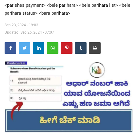
<parishes payment> <bele parihara> <bele parihara list> <bele
parihara status> <bara parihara>
Contact Us
Sep 23, 2024 - 19:03
Updated: Sep 26, 2024 - 07:07