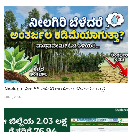
Neelagiri-ನೀಲಗಿರಿ ಬೆಳೆದರೆ ಅಂತರ್ಜಲ ಕಡಿಮೆಯಾಗುತ್ತಾ?
Jun 6, 2026