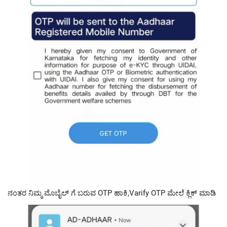
ನಂತರ ನಿಮ್ಮ ಮೊಬೈಲ್ ಗೆ ಬರುವ OTP ಹಾಕಿ,Varify OTP ಮೇಲೆ ಕ್ಲಿಕ್ ಮಾಡಿ