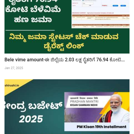
Bele vime amount-ಈ ಜಿಲ್ಲೆಯ 2.03 ಲಕ್ಷ ರೈತರಿಗೆ 76.94 ಕೋಟಿ...
Jan 27, 2025