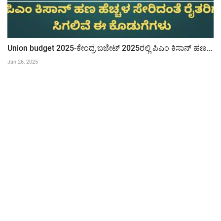
Union budget 2025-ಕೇಂದ್ರ ಬಜೇಟ್ 2025ರಲ್ಲಿ ಪಿಎಂ ಕಿಸಾನ್ ಹಣ...
Jan 26, 2025