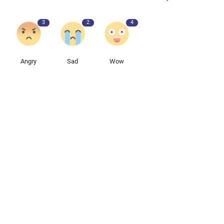
3
2
4
Angry
Sad
Wow