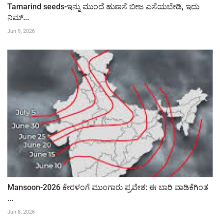
Tamarind seeds-ಇನ್ನು ಮುಂದೆ ಹುಣಸೆ ಬೀಜ ಎಸೆಯಬೇಡಿ, ಇದು
ನಿಮ್...
Jun 9, 2026
Mansoon-2026 ಕೇರಳಂಗೆ ಮುಂಗಾರು ಪ್ರವೇಶ: ಈ ಬಾರಿ ವಾಡಿಕೆಗಿಂತ
...
Jun 8, 2026