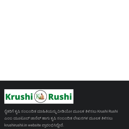
ರೈತರಿಗೆ ಕೃಷಿ ಸಂಬಂದಿತ ಮಾಹಿತಿಯನ್ನು ವೀಡಿಯೋ ಮೂಲಕ ತಿಳಿಸಲು Krushi Rushi
ಎಂಬ ಯೂಟೂಬ್ ಚಾನೆಲ್ ಹಾಗು ಕೃಷಿ ಸಂಬಂದಿತ ಲೇಖನಗಳ ಮೂಲಕ ತಿಳಿಸಲು
krushirushii.in website ಪ್ರಾರಂಭಿಸಿದ್ದೇವೆ.