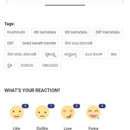
Tags:
Krushirushi
dbt karnataka
Dbt karnataka
DBT Karnataka
DBT
Direct benefit transfer
ನೇರ ಲಾಭ ವರ್ಗಾವಣೆ
ನೇರ ನಗದು ವರ್ಗಾವಣೆ
ಗೃಹಲಕ್ಷ್ಮಿ
ಅನ್ನಭಾಗ್ಯ
ಪಿಎಂ ಕಿಸಾನ್
ಹಣ
ರೈತ
ಸಂದಾಯ
ಸಹಾಯಧನ
WHAT'S YOUR REACTION?
4
1
3
4
Like
Dislike
Love
Funny