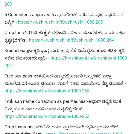
260
5 Guarantees approved-5 ಗ್ಯಾರಂಟಿಗಳಿಗೆ ಸಚಿವ ಸಂಪುಟ ಸಭೆಯಿಂದ
ಒಪ್ಪಿಗೆ -
https://krushirushi.in/Krushirushi-1000-265
Crop loss-20160 ಹೇಕ್ಟೆರ್ ಬೆಳೆಹಾನಿ ಪರಿಹಾರ ಬಿಡುಗಡೆ-ಕಂದಾಯ ಸಚಿವ
ಕೃಷ್ಞಬೈರೆಗೌಡ -
https://krushirushi.in/Krushirushi-1000-264
Krushi bhagya-ಕೃಷಿ ಭಾಗ್ಯ ಮರು ಜಾರಿ, ಬೆಳೆ ವಿಮೆ ರೈತರ ಕಂತು ಕಡಿತ- ಕೃಷಿ
ಸಚಿವ ಚೆಲುವರಾಯಸ್ವಾಮಿ -
https://krushirushi.in/Krushirushi-1000-
262
Free bus pass-ನಾಳೆಯಿಂದ ರಾಜ್ಯದಲ್ಲಿ ಸರ್ಕಾರಿ ಬಸ್ಸುಗಳಲ್ಲಿ ಎಲ್ಲಾ
ಮಹಿಳೆಯರಿಗೆ ಉಚಿತ ಪ್ರಯಾಣ: ಸಾರಿಗೆ ಸಚಿವ ರಾಮಲಿಂಗಾ ರೆಡ್ಡಿ ಘೋಷಣೆ -
https://krushirushi.in/Krushirushi-1000-256
Pmkisan name correction as per Aadhaar-ಆಧಾರ್ ನಲ್ಲಿರುವಂತೆ
ನಿಮ್ಮ ಹೆಸರು ಬದಲಾವಣೆ ಮಾಡುವ ಡೈರೆಕ್ಟ್ ಲಿಂಕ್ -
https://krushirushi.in/Krushirushi-1000-252
Crop insurance-ಬೆಳೆವಿಮೆ ಜಮಾ ಪ್ರಾರಂಭವಾಗಿದ್ದು,ನಿಮ್ಮ ಜಮಾ ಚೆಕ್