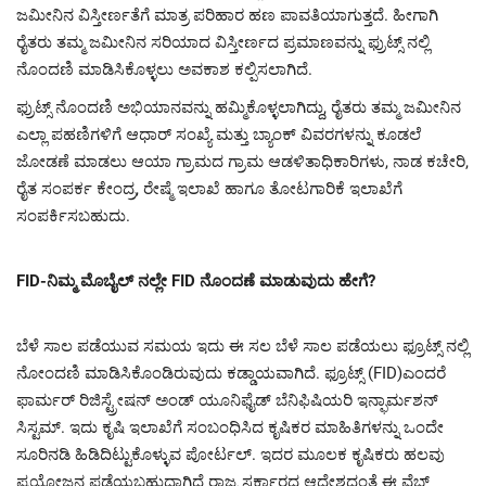
ಜಮೀನಿನ ವಿಸ್ತೀರ್ಣತೆಗೆ ಮಾತ್ರ ಪರಿಹಾರ ಹಣ ಪಾವತಿಯಾಗುತ್ತದೆ. ಹೀಗಾಗಿ
ರೈತರು ತಮ್ಮ ಜಮೀನಿನ ಸರಿಯಾದ ವಿಸ್ತೀರ್ಣದ ಪ್ರಮಾಣವನ್ನು ಫ್ರುಟ್ಸ್ ನಲ್ಲಿ
ನೊಂದಣಿ ಮಾಡಿಸಿಕೊಳ್ಳಲು ಅವಕಾಶ ಕಲ್ಪಿಸಲಾಗಿದೆ.
ಫ್ರುಟ್ಸ್ ನೊಂದಣಿ ಅಭಿಯಾನವನ್ನು ಹಮ್ಮಿಕೊಳ್ಳಲಾಗಿದ್ದು, ರೈತರು ತಮ್ಮ ಜಮೀನಿನ
ಎಲ್ಲಾ ಪಹಣಿಗಳಿಗೆ ಆಧಾರ್ ಸಂಖ್ಯೆ ಮತ್ತು ಬ್ಯಾಂಕ್ ವಿವರಗಳನ್ನು ಕೂಡಲೆ
ಜೋಡಣೆ ಮಾಡಲು ಆಯಾ ಗ್ರಾಮದ ಗ್ರಾಮ ಆಡಳಿತಾಧಿಕಾರಿಗಳು, ನಾಡ ಕಚೇರಿ,
ರೈತ ಸಂಪರ್ಕ ಕೇಂದ್ರ, ರೇಷ್ಮೆ ಇಲಾಖೆ ಹಾಗೂ ತೋಟಗಾರಿಕೆ ಇಲಾಖೆಗೆ
ಸಂಪರ್ಕಿಸಬಹುದು.
FID-ನಿಮ್ಮ ಮೊಬೈಲ್ ನಲ್ಲೇ FID ನೊಂದಣೆ ಮಾಡುವುದು ಹೇಗೆ?
ಬೆಳೆ ಸಾಲ ಪಡೆಯುವ ಸಮಯ ಇದು ಈ ಸಲ ಬೆಳೆ ಸಾಲ ಪಡೆಯಲು ಫ್ರೂಟ್ಸ್ ನಲ್ಲಿ
ನೋಂದಣಿ ಮಾಡಿಸಿಕೊಂಡಿರುವುದು ಕಡ್ಡಾಯವಾಗಿದೆ. ಫ್ರೂಟ್ಸ್ (FID)ಎಂದರೆ
ಫಾರ್ಮರ್ ರಿಜಿಸ್ಟ್ರೇಷನ್ ಅಂಡ್ ಯೂನಿಫೈಡ್ ಬೆನಿಫಿಷಿಯರಿ ಇನ್ಫಾರ್ಮಶನ್
ಸಿಸ್ಟಮ್. ಇದು ಕೃಷಿ ಇಲಾಖೆಗೆ ಸಂಬಂಧಿಸಿದ ಕೃಷಿಕರ ಮಾಹಿತಿಗಳನ್ನು ಒಂದೇ
ಸೂರಿನಡಿ ಹಿಡಿದಿಟ್ಟುಕೊಳ್ಳುವ ಪೋರ್ಟಲ್. ಇದರ ಮೂಲಕ ಕೃಷಿಕರು ಹಲವು
ಪ್ರಯೋಜನ ಪಡೆಯಬಹುದಾಗಿದೆ ರಾಜ್ಯ ಸರ್ಕಾರದ ಆದೇಶದಂತೆ ಈ ವೆಬ್