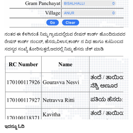
ನಂತರ ಈ ಕೆಳಗಿನಂತೆ ನಿಮ್ಮ ಗ್ರಾಮದಲ್ಲಿರುವ ರೇಷನ್ ಕಾರ್ಡ್ ಹೊಂದಿರುವವರ
ರೇಷನ್ ಕಾರ್ಡ್ ನಂಬರ್, ಹೆಸರು,ವಿಳಾಸ,ಕಾರ್ಡ್ ನ ವಿಧ ಹಾಗೂ ಕುಟುಂಬದ
ಸದಸ್ಯರ ಸಂಖ್ಯೆ ತೋರಿಸುತ್ತದೆ,ಅದರಲ್ಲಿ ನಿಮ್ಮ ಹೆಸರು ಚೆಕ್ ಮಾಡಿ
ಇದನ್ನೂ ಓದಿ