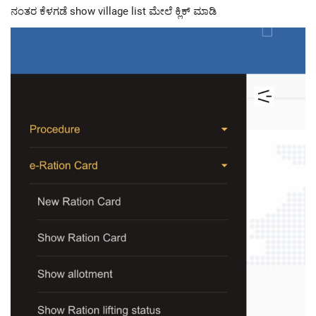
ನಂತರ ಕೆಳಗಡೆ show village list ಮೇಲೆ ಕ್ಲಿಕ್ ಮಾಡಿ