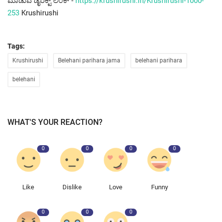
ಮಾಡುವ ಡೈರೆಕ್ಟ್ ಲಿಂಕ್ -
https://krushirushi.in/Krushirushi-1000-
253
Krushirushi
Tags:
Krushirushi
Belehani parihara jama
belehani parihara
belehani
WHAT'S YOUR REACTION?
0
0
0
0
Like
Dislike
Love
Funny
0
0
0