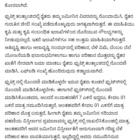
ಕೋರಲಾಗಿದೆ.
ಫ್ರುಟ್ಸ್ ತಂತ್ರಾಂಶದಲ್ಲಿ ರೈತರು ತಮ್ಮ ಜಮೀನಿನ ವಿವರವನ್ನು ನೊಂದಾಯಿಸಿ, ರೈತರ
ಗುರುತಿನ ಚೀಟಿ ಸಂಖ್ಯೆ ಪಡೆದುಕೊಳ್ಳುವುದು ಅಗತ್ಯವಾಗಿರುತ್ತದೆ. ಈ ಮಾಹಿತಿಯು
ಕೃಷಿ ಮತ್ತು ಕೃಷಿ ಸಂಬಂಧಿತ ಇಲಾಖೆಗಳಿಂದ ದೊರೆಯುವ ಸೌಲಭ್ಯಗಳನ್ನು
ನೀಡುವುದಲ್ಲದೆ, ಇತರೆ ಇಲಾಖೆಗಳಿಗೂ ಸಹ ಉತ್ತಮ ಮಾಹಿತಿಯಾಗಿರುತ್ತದೆ.
ಅತಿವೃಷ್ಟಿ ಹಾಗೂ ಅನಾವೃಷ್ಟಿ ಸಂದರ್ಭದಲ್ಲಿ ಪರಿಹಾರ, ಬೆಳೆ ವಿಮೆ, ಬೆಂಬಲ ಬೆಲೆ
ಯೋಜನೆಯಡಿ ಫಲಾನುಭವಿಗಳಾಗಲು ಹಾಗೂ ಪರಿಹಾರ ಮೊತ್ತವನ್ನು ರೈತರ
ಖಾತೆಗೆ ನೇರವಾಗಿ ಜಮಾ ಮಾಡಲು ರೈತರು ಫ್ರುಟ್ಸ್ ತಂತ್ರಾಂಶದಲ್ಲಿ ನೊಂದಣಿ
ಮಾಡಿಸಿ, ಎಫ್‍ಐಡಿ ಸಂಖ್ಯೆ ಹೊಂದಿರುವುದು ಕಡ್ಡಾಯವಾಗಿದೆ.
ಫ್ರುಟ್ಸ್ ನಲ್ಲಿ ನೊಂದಣಿ ಮಾಡಿಕೊಳ್ಳದೇ ಇರುವ ರೈತರು ಕೂಡಲೆ ಫ್ರುಟ್ಸ್‍ನಲ್ಲಿ
ನೊಂದಣಿ ಮಾಡಿಸಿಕೊಳ್ಳಬೇಕು. ಈಗಾಗಲೆ ಫ್ರುಟ್ಸ್‍ನಲ್ಲಿ ನೊಂದಣಿ
ಮಾಡಿಸಿಕೊಂಡವರು, ಅಂದರೆ ಉದಾಹರಣೆಗೆ 7 ಎಕರೆ ಇದ್ದರೂ, ಕೇವಲ 01
ಎಕರೆ ಮಾತ್ರ ನಮೂದಿಸಿರುತ್ತಾರೆ, ಅಂತಹವರಿಗೆ ಕೇವಲ 01 ಎಕರೆಗೆ ಮಾತ್ರ
ಪರಿಹಾರ ಮೊತ್ತ ಬರುತ್ತದೆ, ಹೀಗಾಗಿ ರೈತರು ತಮ್ಮ ಜಮೀನಿನ ಸರಿಯಾದ
ಪಹಣಿಯ ವಿಸ್ತೀರ್ಣದ ಪ್ರಮಾಣವನ್ನು ಫ್ರುಟ್ಸ್ ನಲ್ಲಿ ದಾಖಲಿಸಿಕೊಂಡಲ್ಲಿ ಮಾತ್ರ,
ಅಂತಹವರಿಗೆ ಅವರ ಜಮೀನಿನ ವಿಸ್ತೀರ್ಣತೆಗೆ ಅನುಗುಣವಾಗಿ ಗರಿಷ್ಟ ಬೆಳೆ
ಪರಿಹಾರ ಹಣ ಪಾವತಿಯಾಗುತ್ತದೆ, ಇಲ್ಲದಿದ್ದಲ್ಲಿ ಅವರು ನಮೂದಿಸಿರುವ