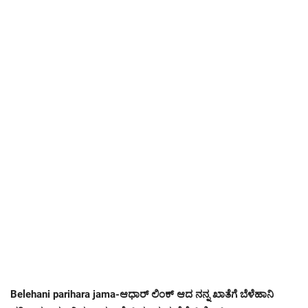
Belehani parihara jama-ಆಧಾರ್ ಲಿಂಕ್ ಆದ ನನ್ನ ಖಾತೆಗೆ ಬೆಳೆಹಾನಿ