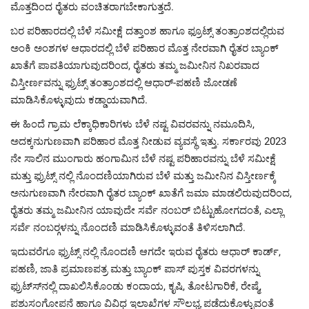
ಮೊತ್ತದಿಂದ ರೈತರು ವಂಚಿತರಾಗಬೇಕಾಗುತ್ತದೆ.
ಬರ ಪರಿಹಾರದಲ್ಲಿ ಬೆಳೆ ಸಮೀಕ್ಷೆ ದತ್ತಾಂಶ ಹಾಗೂ ಫ್ರೂಟ್ಸ್ ತಂತ್ರಾಂಶದಲ್ಲಿರುವ
ಅಂಕಿ ಅಂಶಗಳ ಆಧಾರದಲ್ಲಿ ಬೆಳೆ ಪರಿಹಾರ ಮೊತ್ತ ನೇರವಾಗಿ ರೈತರ ಬ್ಯಾಂಕ್
ಖಾತೆಗೆ ಪಾವತಿಯಾಗುವುದರಿಂದ, ರೈತರು ತಮ್ಮ ಜಮೀನಿನ ನಿಖರವಾದ
ವಿಸ್ತೀರ್ಣವನ್ನು ಫ್ರುಟ್ಸ್ ತಂತ್ರಾಂಶದಲ್ಲಿ ಆಧಾರ್-ಪಹಣಿ ಜೋಡಣೆ
ಮಾಡಿಸಿಕೊಳ್ಳುವುದು ಕಡ್ಡಾಯವಾಗಿದೆ.
ಈ ಹಿಂದೆ ಗ್ರಾಮ ಲೆಕ್ಕಾಧಿಕಾರಿಗಳು ಬೆಳೆ ನಷ್ಟ ವಿವರವನ್ನು ನಮೂದಿಸಿ,
ಅದಕ್ಕನುಗುಣವಾಗಿ ಪರಿಹಾರ ಮೊತ್ತ ನೀಡುವ ವ್ಯವಸ್ಥೆ ಇತ್ತು. ಸರ್ಕಾರವು 2023
ನೇ ಸಾಲಿನ ಮುಂಗಾರು ಹಂಗಾಮಿನ ಬೆಳೆ ನಷ್ಟ ಪರಿಹಾರವನ್ನು ಬೆಳೆ ಸಮೀಕ್ಷೆ
ಮತ್ತು ಫ್ರುಟ್ಸ್ ನಲ್ಲಿ ನೊಂದಣಿಯಾಗಿರುವ ಬೆಳೆ ಮತ್ತು ಜಮೀನಿನ ವಿಸ್ತೀರ್ಣಕ್ಕೆ
ಅನುಗುಣವಾಗಿ ನೇರವಾಗಿ ರೈತರ ಬ್ಯಾಂಕ್ ಖಾತೆಗೆ ಜಮಾ ಮಾಡಲಿರುವುದರಿಂದ,
ರೈತರು ತಮ್ಮ ಜಮೀನಿನ ಯಾವುದೇ ಸರ್ವೆ ನಂಬರ್ ಬಿಟ್ಟುಹೋಗದಂತೆ, ಎಲ್ಲಾ
ಸರ್ವೆ ನಂಬರ್‍ಗಳನ್ನು ನೊಂದಣಿ ಮಾಡಿಸಿಕೊಳ್ಳುವಂತೆ ತಿಳಿಸಲಾಗಿದೆ.
ಇದುವರೆಗೂ ಫ್ರುಟ್ಸ್ ನಲ್ಲಿ ನೊಂದಣಿ ಆಗದೇ ಇರುವ ರೈತರು ಆಧಾರ್ ಕಾರ್ಡ್,
ಪಹಣಿ, ಜಾತಿ ಪ್ರಮಾಣಪತ್ರ ಮತ್ತು ಬ್ಯಾಂಕ್ ಪಾಸ್ ಪುಸ್ತಕ ವಿವರಗಳನ್ನು
ಫ್ರುಟ್ಸ್‍ನಲ್ಲಿ ದಾಖಲಿಸಿಕೊಂಡು ಕಂದಾಯ, ಕೃಷಿ, ತೋಟಗಾರಿಕೆ, ರೇಷ್ಮೆ,
ಪಶುಸಂಗೋಪನೆ ಹಾಗೂ ವಿವಿಧ ಇಲಾಖೆಗಳ ಸೌಲಭ್ಯ ಪಡೆದುಕೊಳ್ಳುವಂತೆ