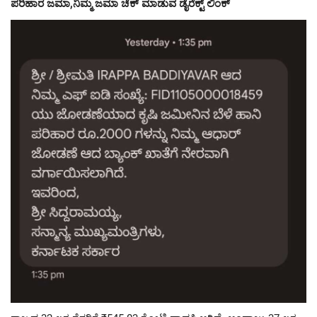
ಪರಿಹಾರ ಜಮಾ,ನಿಮ್ಮ ಜಮಾ ಚೆಕ್ ಮಾಡುವ ಡೈರೆಕ್ಟ್ ಲಿಂಕ್