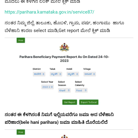
ಮೊದಲು ಈ ಕೆಳಗಿನ ಲಿಂಕ್ ಮೇಲೆ ಕ್ಲಿಕ್ ಮಾಡಿ
https://parihara.karnataka.gov.in/service87/
ನಂತರ ನಿಮ್ಮ ಜಿಲ್ಲೆ, ತಾಲೂಕು, ಹೊಬಳಿ, ಗ್ರಾಮ, ವರ್ಷ, ಹಂಗಾಮು ಹಾಗೂ
ಬೆಳೆಹಾನಿ ಕಾರಣ select ಮಾಡಿ,Get report ಮೇಲೆ ಕ್ಲಿಕ್ ಮಾಡಿ
ನಂತರ ಈ ಕೆಳಗಿನಂತೆ ನಿಮಗೆ ಇಲ್ಲಿಯವರೆಗೂ ಜಮಾ ಆದ ಬೆಳೆಹಾನಿ
ಪರಿಹಾರ(bele hani parihara) ಜಮಾ ಮಾಹಿತಿ ದೊರೆಯಲಿದೆ