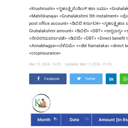
<Krushirushi> <ಗೃಹಲಕ್ಷ್ಮಿಪೆಂಡಿಂಗ್ ಹಣ ಜಮಾ> <Gruhal
<Mahitikanaja> <Gruhalakshmi 5th instalment> <ಪ
post office account> <ಡಿಬಿಟಿ ಕರ್ನಾಟಕ> <ಗೃಹಲಕ್ಷ್ಮ
Gruhalakshmi amount> <ಡಿಬಿಟಿ> <DBT> <ಅನ್ನಭಾಗ್ಯ> <ಅ
<ನೇರನಗದುವರ್ಗಾವಣೆ> <ಡಿಬಿಟಿ> <DBT> <Direct benefit tra
<Annabhagya><ಬೆಳೆವಿಮೆ> <<dbt Karnataka> <direct b
<cropinsurance>
Mar 15, 2024 - 16:05
Updated: Mar 17, 2024 - 01:05
Facebook
Twitter