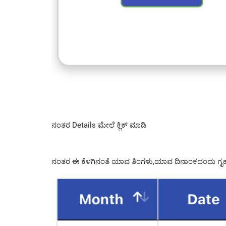
ನಂತರ Details ಮೇಲೆ ಕ್ಲಿಕ್ ಮಾಡಿ
ನಂತರ ಈ ಕೆಳಗಿನಂತೆ ಯಾವ ತಿಂಗಳು,ಯಾವ ದಿನಾಂಕದಂದು ಗೃಹಲಕ