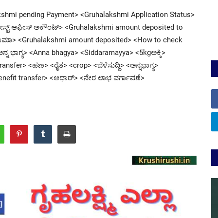
akshmi pending Payment> <Gruhalakshmi Application Status>
ೋಸ್ಟ್ ಆಫೀಸ್ ಅಕೌಂಟ್> <Gruhalakshmi amount deposited to
ಿಹಣ ಜಮಾ> <Gruhalakshmi amount deposited> <How to check
ನ್ನ ಭಾಗ್ಯ> <Anna bhagya> <Siddaramayya> <5kgಅಕ್ಕಿ>
nsfer> <ಹಣ> <ರೈತ> <crop> <ಬೆಳೆಸುದ್ದಿ> <ಅನ್ನಭಾಗ್ಯ>
enefit transfer> <ಆಧಾರ್> <ನೇರ ಲಾಭ ವರ್ಗಾವಣೆ>