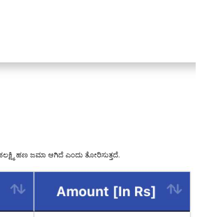
್ಷ್ಮಿ ಹಣ ಜಮಾ ಆಗಿದೆ ಎಂದು ತೋರಿಸುತ್ತದೆ.