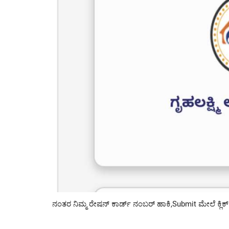
ನಂತರ ನಿಮ್ಮ ರೇಷನ್ ಕಾರ್ಡ್ ನಂಬರ್ ಹಾಕಿ,Submit ಮೇಲೆ ಕ್ಲಿಕ