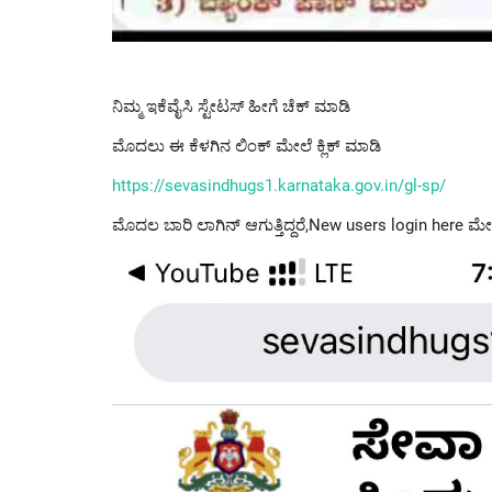
ನಿಮ್ಮ ಇಕೆವೈಸಿ ಸ್ಟೇಟಸ್ ಹೀಗೆ ಚೆಕ್ ಮಾಡಿ
ಮೊದಲು ಈ ಕೆಳಗಿನ ಲಿಂಕ್ ಮೇಲೆ ಕ್ಲಿಕ್ ಮಾಡಿ
https://sevasindhugs1.karnataka.gov.in/gl-sp/
ಮೊದಲ ಬಾರಿ ಲಾಗಿನ್ ಆಗುತ್ತಿದ್ದರೆ,New users login here ಮೇಲೆ