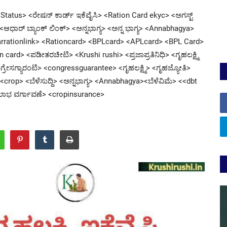
c Status> <ರೇಷನ್ ಕಾರ್ಡ್ ಇಕೆವೈಸಿ> <Ration Card ekyc> <ಅಗಸ್ಟ್
ಾರ್ ಬ್ಯಾಂಕ್ ಲಿಂಕ್> <ಅನ್ನಭಾಗ್ಯ> <ಅನ್ನ ಭಾಗ್ಯ> <Annabhagya>
rrationlink> <Rationcard> <BPLcard> <APLcard> <BPL Card>
rd> <ಪಡೀತರಚೀಟಿ> <Krushi rushi> <ಪ್ರಜಾಪ್ರತಿನಿಧಿ> <ಗೃಹಲಕ್ಷ್ಮಿ
ೇಸಗ್ಯಾರಂಟಿ> <congressguarantee> <ಗೃಹಲಕ್ಷ್ಮಿ> <ಗೃಹಜ್ಯೋತಿ>
rop> <ಬೆಳೆಸುದ್ದಿ> <ಅನ್ನಭಾಗ್ಯ> <Annabhagya><ಬೆಳೆವಿಮೆ> <<dbt
 ಲಾಭ ವರ್ಗಾವಣೆ> <cropinsurance>