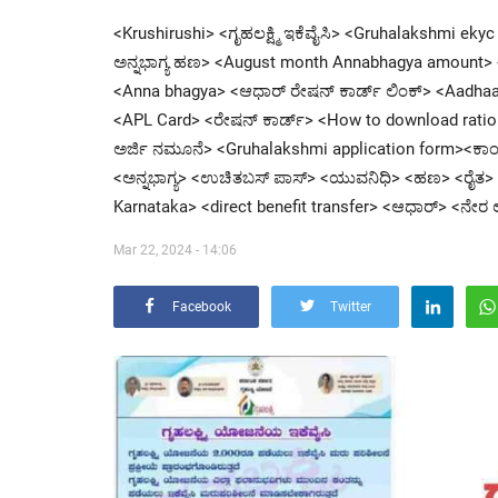
<Krushirushi> <ಗೃಹಲಕ್ಷ್ಮಿ ಇಕೆವೈಸಿ> <Gruhalakshmi eky
ಅನ್ನಭಾಗ್ಯ ಹಣ> <August month Annabhagya amount> <ಆಧ
<Anna bhagya> <ಆಧಾರ್ ರೇಷನ್ ಕಾರ್ಡ್ ಲಿಂಕ್> <Aadhaa
<APL Card> <ರೇಷನ್ ಕಾರ್ಡ್> <How to download ration ca
ಅರ್ಜಿ ನಮೂನೆ> <Gruhalakshmi application form><ಕಾಂಗ್ರ
<ಅನ್ನಭಾಗ್ಯ> <ಉಚಿತಬಸ್ ಪಾಸ್> <ಯುವನಿಧಿ> <ಹಣ> <ರೈತ> <c
Karnataka> <direct benefit transfer> <ಆಧಾರ್> <ನೇರ
Mar 22, 2024 - 14:06
Facebook
Twitter