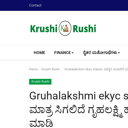
Contact
HOME
FINANCE
ರೈತರ ಯಶೋಗಾಥೆಗಳು
Home
Krushi Rushi
Gruhalakshmi ekyc status- ಇಕೆವೈಸಿ ಆದವರಿಗೆ ಮಾತ್ರ 
Krushi Rushi
Gruhalakshmi ekyc st
ಮಾತ್ರ ಸಿಗಲಿದೆ ಗೃಹಲಕ್ಷ್ಮಿ
ಮಾಡಿ