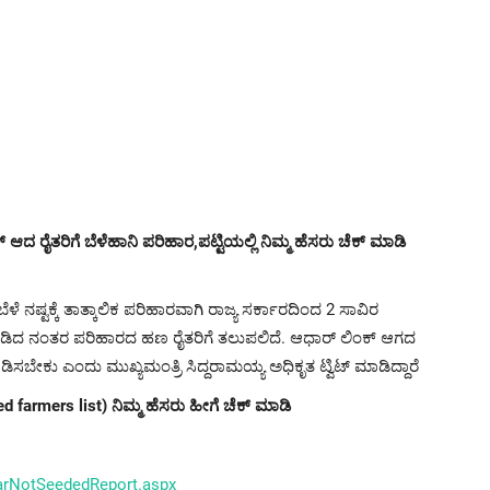
ದ ರೈತರಿಗೆ ಬೆಳೆಹಾನಿ ಪರಿಹಾರ,ಪಟ್ಟಿಯಲ್ಲಿ ನಿಮ್ಮ ಹೆಸರು ಚೆಕ್ ಮಾಡಿ
ೆಳೆ ನಷ್ಟಕ್ಕೆ ತಾತ್ಕಾಲಿಕ ಪರಿಹಾರವಾಗಿ ರಾಜ್ಯ ಸರ್ಕಾರದಿಂದ 2 ಸಾವಿರ
ಮಾಡಿದ ನಂತರ ಪರಿಹಾರದ ಹಣ ರೈತರಿಗೆ ತಲುಪಲಿದೆ. ಆಧಾ‌ರ್ ಲಿಂಕ್ ಆಗದ
ಿಸಬೇಕು ಎಂದು ಮುಖ್ಯಮಂತ್ರಿ ಸಿದ್ದರಾಮಯ್ಯ ಅಧಿಕೃತ ಟ್ವಿಟ್ ಮಾಡಿದ್ದಾರೆ
 farmers list) ನಿಮ್ಮ ಹೆಸರು ಹೀಗೆ ಚೆಕ್ ಮಾಡಿ
harNotSeededReport.aspx