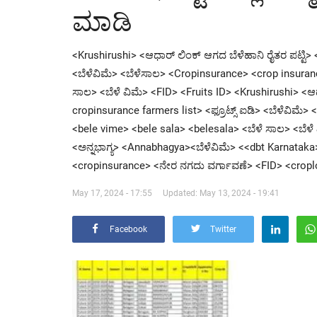
ಮಾಡಿ
<Krushirushi> <ಆಧಾರ್ ಲಿಂಕ್ ಆಗದ ಬೆಳೆಹಾನಿ ರೈತರ ಪಟ್ಟಿ> <
<ಬೆಳೆವಿಮೆ> <ಬೆಳೆಸಾಲ> <Cropinsurance> <crop insuran
ಸಾಲ> <ಬೆಳೆ ವಿಮೆ> <FID> <Fruits ID> <Krushirushi> <ಆಧ
cropinsurance farmers list> <ಫ್ರೂಟ್ಸ್ ಐಡಿ> <ಬೆಳೆವಿಮ
<bele vime> <bele sala> <belesala> <ಬೆಳೆ ಸಾಲ> <ಬೆಳೆ 
<ಅನ್ನಭಾಗ್ಯ> <Annabhagya><ಬೆಳೆವಿಮೆ> <<dbt Karnataka
<cropinsurance> <ನೇರ ನಗದು ವರ್ಗಾವಣೆ> <FID> <croplo
May 17, 2024 - 17:55
Updated: May 13, 2024 - 19:41
Facebook
Twitter