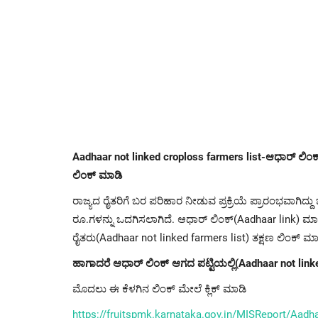
Aadhaar not linked croploss farmers list-ಆಧಾರ್ ಲಿಂಕ್ ಆ
ಲಿಂಕ್ ಮಾಡಿ
ರಾಜ್ಯದ ರೈತರಿಗೆ ಬರ ಪರಿಹಾರ ನೀಡುವ ಪ್ರಕ್ರಿಯೆ ಪ್ರಾರಂಭವಾಗಿದ್ದು ಬ
ರೂ.ಗಳನ್ನು ಒದಗಿಸಲಾಗಿದೆ. ಆಧಾ‌ರ್ ಲಿಂಕ್(Aadhaar link) 
ರೈತರು(Aadhaar not linked farmers list) ತಕ್ಷಣ ಲಿಂಕ್ ಮಾಡ
ಹಾಗಾದರೆ ಆಧಾರ್ ಲಿಂಕ್ ಆಗದ ಪಟ್ಟಿಯಲ್ಲಿ(Aadhaar not linked
ಮೊದಲು ಈ ಕೆಳಗಿನ ಲಿಂಕ್ ಮೇಲೆ ಕ್ಲಿಕ್ ಮಾಡಿ
https://fruitspmk.karnataka.gov.in/MISReport/Aad