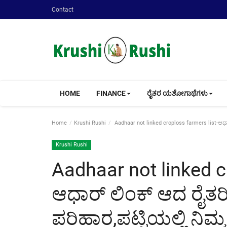
Contact
HOME
FINANCE
ರೈತರ ಯಶೋಗಾಥೆಗಳು
Home
Krushi Rushi
Aadhaar not linked croploss farmers list-ಆಧಾರ್ 
Krushi Rushi
Aadhaar not linked c
ಆಧಾರ್ ಲಿಂಕ್ ಆದ ರೈತರಿಗ
ಪರಿಹಾರ,ಪಟ್ಟಿಯಲ್ಲಿ ನಿಮ್