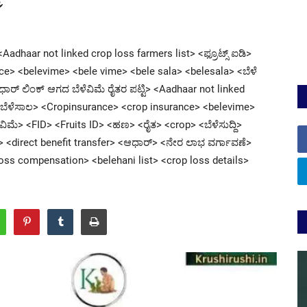
Aadhaar not linked crop loss farmers list> <ಫ್ರೂಟ್ಸ್ ಐಡಿ>
ce> <belevime> <bele vime> <bele sala> <belesala> <ಬೆಳೆ
ಾರ್ ಲಿಂಕ್ ಆಗದ ಬೆಳೆವಿಮೆ ರೈತರ ಪಟ್ಟಿ> <Aadhaar not linked
ೆ> <ಬೆಳೆಸಾಲ> <Cropinsurance> <crop insurance> <belevime>
ವಿಮೆ> <FID> <Fruits ID> <ಹಣ> <ರೈತ> <crop> <ಬೆಳೆಸುದ್ದಿ>
> <direct benefit transfer> <ಆಧಾರ್> <ನೇರ ಲಾಭ ವರ್ಗಾವಣೆ>
ss compensation> <belehani list> <crop loss details>