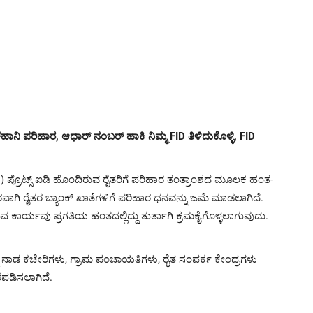
ಳೆಹಾನಿ ಪರಿಹಾರ, ಆಧಾರ್ ನಂಬರ್ ಹಾಕಿ ನಿಮ್ಮ FID ತಿಳಿದುಕೊಳ್ಳಿ, FID
) ಪ್ರೊಟ್ಸ್ ಐಡಿ ಹೊಂದಿರುವ ರೈತರಿಗೆ ಪರಿಹಾರ ತಂತ್ರಾಂಶದ ಮೂಲಕ ಹಂತ-
ವಾಗಿ ರೈತರ ಬ್ಯಾಂಕ್ ಖಾತೆಗಳಿಗೆ ಪರಿಹಾರ ಧನವನ್ನು ಜಮೆ ಮಾಡಲಾಗಿದೆ.
ಕಾರ್ಯವು ಪ್ರಗತಿಯ ಹಂತದಲ್ಲಿದ್ದು ತುರ್ತಾಗಿ ಕ್ರಮಕೈಗೊಳ್ಳಲಾಗುವುದು.
ನಾಡ ಕಚೇರಿಗಳು, ಗ್ರಾಮ ಪಂಚಾಯತಿಗಳು, ರೈತ ಸಂಪರ್ಕ ಕೇಂದ್ರಗಳು
ಪಡಿಸಲಾಗಿದೆ.