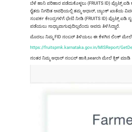
ಬೆಳೆ ಹಾನಿ ಪರಿಹಾರ ಪಡೆದುಕೊಳ್ಳಲು (FRUITS ID) ಪ್ರೊಟ್ಸ್ ಐಡ
ರೈತರು ನಿಗದಿತ ಅವಧಿಯಲ್ಲಿ ತಮ್ಮ ಆಧಾರ್, ಬ್ಯಾಂಕ್‌ ಖಾತೆಯ 
ಸಂಪರ್ಕ ಕೇಂದ್ರಗಳಿಗೆ ಭೇಟಿ ನೀಡಿ (FRUITS ID) ಪ್ರೊಟ್ಸ್ ಐಡಿ ಸೃ
ಪಡೆಯಲು ಸಾಧ್ಯಾವಾಗುವುದಿಲ್ಲವೆಂದು ಅವರು ತಿಳಿಸಿದ್ದಾರೆ.
ಮೊದಲು ನಿಮ್ಮ FID ನಂಬರ್ ತಿಳಿಯಲು ಈ ಕೆಳಗಿನ ಲಿಂಕ್ ಮೇಲೆ ಕ
https://fruitspmk.karnataka.gov.in/MISReport/GetD
ನಂತರ ನಿಮ್ಮ ಆಧಾರ್ ನಂಬರ್ ಹಾಕಿ,search ಮೇಲೆ ಕ್ಲಿಕ್ ಮಾಡಿ