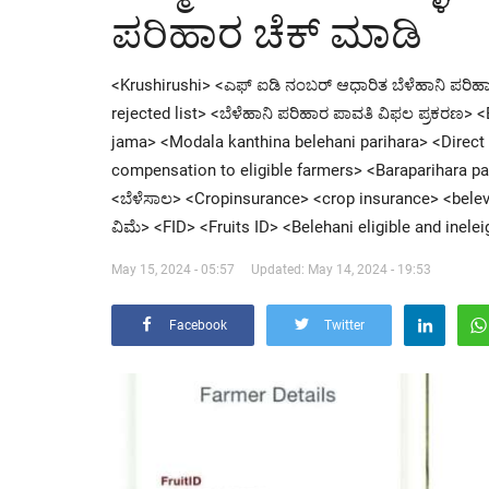
ಪರಿಹಾರ ಚೆಕ್ ಮಾಡಿ
<Krushirushi> <ಎಫ್ ಐಡಿ ನಂಬರ್ ಆಧಾರಿತ ಬೆಳೆಹಾನಿ ಪರಿ
rejected list> <ಬೆಳೆಹಾನಿ ಪರಿಹಾರ ಪಾವತಿ ವಿಫಲ ಪ್ರಕರಣ> 
jama> <Modala kanthina belehani parihara> <Direct be
compensation to eligible farmers> <Baraparihara patti>
<ಬೆಳೆಸಾಲ> <Cropinsurance> <crop insurance> <belevi
ವಿಮೆ> <FID> <Fruits ID> <Belehani eligible and ineleig
May 15, 2024 - 05:57
Updated: May 14, 2024 - 19:53
Facebook
Twitter