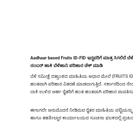
Aadhaar based Fruits ID-FID ಇದ್ದವರಿಗೆ ಮಾತ್ರ ಸಿಗಲಿದೆ ಬೆ
ನಂಬರ್ ಹಾಕಿ ಬೆಳೆಹಾನಿ ಪರಿಹಾರ ಚೆಕ್ ಮಾಡಿ
ಬೆಳೆ ಸಮೀಕ್ಷೆ ದತ್ತಾಂಶದ ಮಾಹಿತಿಯ ಆಧಾರ ಮೇಲೆ (FRUITS ID
ಹಂತವಾಗಿ ಪರಿಹಾರ ವಿತರಣೆ ಮಾಡಲಾಗುತ್ತಿದೆ. ಸರ್ಕಾರದಿಂದ ನೇರ
ಬಾಕಿ ಉಳಿದ ಅರ್ಹ ರೈತರಿಗೆ ಹಂತ ಹಂತವಾಗಿ ಪರಿಹಾರ ಪಾವತಿಸುವ 
ಈಗಾಗಲೇ ಅನುಮೊದನೆ ನೀಡಿರುವ ರೈತರ ಮಾಹಿತಿಯ ಪಟ್ಟಿಯನ್ನು 
ಹಾಗೂ ತಹಶೀಲ್ದಾರ ಕಾರ್ಯಾಲಯದ ಸೂಚನಾ ಫಲಕದಲ್ಲಿ ಪ್ರಚುರ