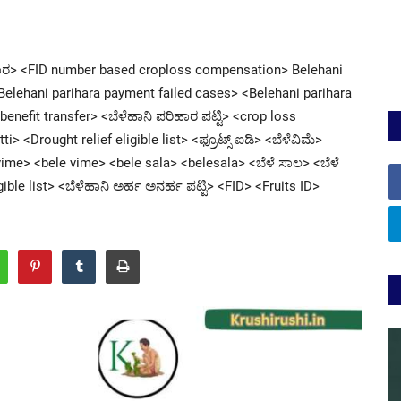
ಹಾರ> <FID number based croploss compensation> Belehani
<Belehani parihara payment failed cases> <Belehani parihara
nefit transfer> <ಬೆಳೆಹಾನಿ ಪರಿಹಾರ ಪಟ್ಟಿ> <crop loss
 <Drought relief eligible list> <ಫ್ರೂಟ್ಸ್ ಐಡಿ> <ಬೆಳೆವಿಮೆ>
me> <bele vime> <bele sala> <belesala> <ಬೆಳೆ ಸಾಲ> <ಬೆಳೆ
ible list> <ಬೆಳೆಹಾನಿ ಅರ್ಹ ಅನರ್ಹ ಪಟ್ಟಿ> <FID> <Fruits ID>