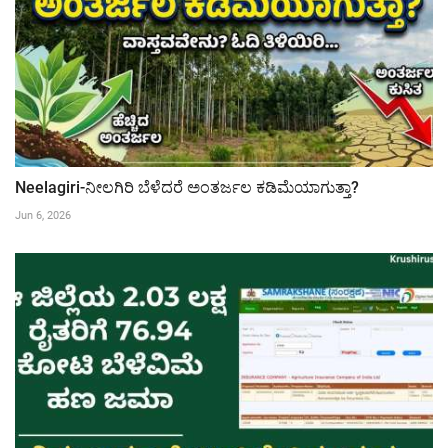
Neelagiri-ನೀಲಗಿರಿ ಬೆಳೆದರೆ ಅಂತರ್ಜಲ ಕಡಿಮೆಯಾಗುತ್ತಾ?
Jun 6, 2026