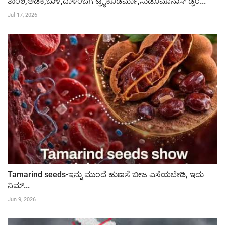
ಶುಂಠಿ,ಅಡಿಕೆ,ಬಾಳೆ,ದಾಳಿಂಬೆಗೆ ಟ್ರೈಕೊಡರ್ಮಾ,ಸುಡೊಮೊನಾಸ್ ಡ್ರೆಂ...
Jul 17, 2026
Tamarind seeds-ಇನ್ನು ಮುಂದೆ ಹುಣಸೆ ಬೀಜ ಎಸೆಯಬೇಡಿ, ಇದು
ನಿಮ್...
Jun 9, 2026