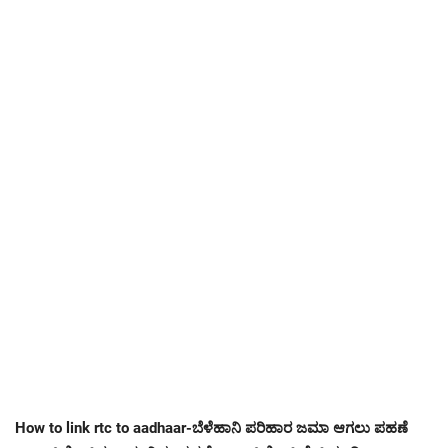
How to link rtc to aadhaar-ಬೆಳೆಹಾನಿ ಪರಿಹಾರ ಜಮಾ ಆಗಲು ಪಹಣೆ