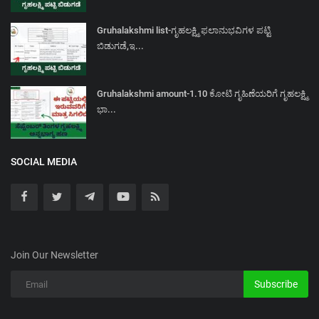
Gruhalakshmi list-ಗೃಹಲಕ್ಷ್ಮಿ ಫಲಾನುಭವಿಗಳ ಪಟ್ಟಿ
ಬಿಡುಗಡೆ,ಇ...
Gruhalakshmi amount-1.10 ಕೋಟಿ ಗೃಹಿಣೆಯರಿಗೆ ಗೃಹಲಕ್ಷ್ಮಿ
ಭಾ...
SOCIAL MEDIA
Join Our Newsletter
Subscribe