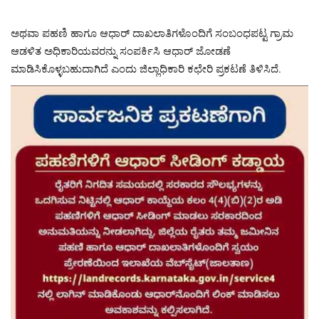
ಅಥವಾ ಪಹಣಿ ಹಾಗೂ ಆಧಾರ್ ದಾಖಲಾತಿಗಳೊಂದಿಗೆ ಸಂಬಂಧಪಟ್ಟ ಗ್ರಾಮ
ಆಡಳಿತ ಅಧಿಕಾರಿಯವರನ್ನು ಸಂಪರ್ಕಿಸಿ ಆಧಾರ್ ಜೋಡಣೆ
ಮಾಡಿಸಿಕೊಳ್ಳಬಹುದಾಗಿದೆ ಎಂದು ಜಿಲ್ಲಾಧಿಕಾರಿ ಕಛೇರಿ ಪ್ರಕಟಣೆ ತಿಳಿಸಿದೆ.