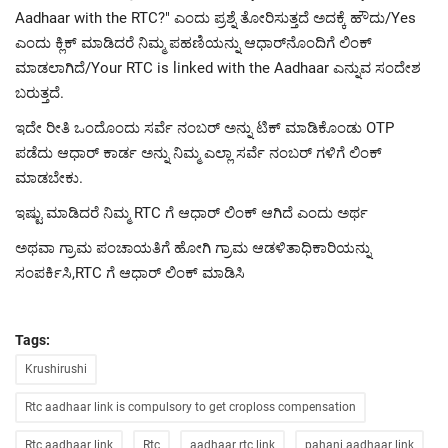
Aadhaar with the RTC?" ಎಂದು ಪ್ರಶ್ನೆ ತೋರಿಸುತ್ತದೆ ಅದಕ್ಕೆ ಹೌದು/Yes
ಎಂದು ಕ್ಲಿಕ್ ಮಾಡಿದರೆ ನಿಮ್ಮ ಪಹಣಿಯನ್ನು ಆಧಾರ್‌ನೊಂದಿಗೆ ಲಿಂಕ್
ಮಾಡಲಾಗಿದೆ/Your RTC is linked with the Aadhaar ಎನ್ನುವ ಸಂದೇಶ
ಬರುತ್ತದೆ.
ಇದೇ ರೀತಿ ಒಂದೊಂದು ಸರ್ವೆ ನಂಬರ್ ಅನ್ನು ಟಿಕ್ ಮಾಡಿಕೊಂಡು OTP
ಪಡೆದು ಆಧಾರ್ ಕಾರ್ಡ ಅನ್ನು ನಿಮ್ಮ ಎಲ್ಲಾ ಸರ್ವೆ ನಂಬರ್ ಗಳಿಗೆ ಲಿಂಕ್
ಮಾಡಬೇಕು.
ಇಷ್ಟು ಮಾಡಿದರೆ ನಿಮ್ಮ RTC ಗೆ ಆಧಾರ್ ಲಿಂಕ್ ಆಗಿದೆ ಎಂದು ಅರ್ಥ
ಅಥವಾ ಗ್ರಾಮ ಪಂಚಾಯತಿಗೆ ಹೋಗಿ ಗ್ರಾಮ ಆಡಳಿತಾಧಿಕಾರಿಯನ್ನು
ಸಂಪರ್ಕಿಸಿ,RTC ಗೆ ಆಧಾರ್ ಲಿಂಕ್ ಮಾಡಿಸಿ
Tags:
Krushirushi
Rtc aadhaar link is compulsory to get croploss compensation
Rtc aadhaar link
Rtc
aadhaar rtc link
pahani aadhaar link