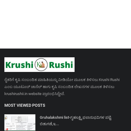
ರೈತರಿಗೆ ಕೃಷಿ ಸಂಬಂದಿತ ಮಾಹಿತಿಯನ್ನು ವೀಡಿಯೋ ಮೂಲಕ ತಿಳಿಸಲು Krushi Rushi
ಎಂಬ ಯೂಟೂಬ್ ಚಾನೆಲ್ ಹಾಗು ಕೃಷಿ ಸಂಬಂದಿತ ಲೇಖನಗಳ ಮೂಲಕ ತಿಳಿಸಲು
krushirushii.in website ಪ್ರಾರಂಭಿಸಿದ್ದೇವೆ.
MOST VIEWED POSTS
Gruhalakshmi list-ಗೃಹಲಕ್ಷ್ಮಿ ಫಲಾನುಭವಿಗಳ ಪಟ್ಟಿ
ಬಿಡುಗಡೆ,ಇ...