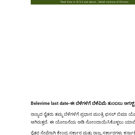
Belevime last date-ಈ ಬೆಳೆಗಳಿಗೆ ಬೆಳೆವಿಮೆ ತುಂಬಲು ಅಗಸ್
ರಾಜ್ಯದ ರೈತರು ತಮ್ಮ ಬೆಳೆಗಳಿಗೆ ಪ್ರಧಾನ ಮಂತ್ರಿ ಫಸಲ್ ಬಿ
ಆಗಿರುತ್ತದೆ. ಈ ಯೋಜನೆಯ ಅಡಿ ನೋಂದಾಯಿಸಿಕೊಳ್ಳಲು ಯಾವೆಲ್ಲ 
ರೈತರ ಸೇವೆಗಾಗಿ ಕೇಂದ್ರ ಸರ್ಕಾರ ಮತ್ತು ರಾಜ್ಯ ಸರ್ಕಾರಗಳು ಕ