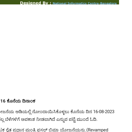
ಟ್ 16 ಕೊನೆಯ ದಿನಾಂಕ
ಮಾ ಯೋಜನೆಯ ಅಡಿಯಲ್ಲಿ ನೋಂದಾಯಿಸಿಕೊಳ್ಳಲು ಕೊನೆಯ ದಿನ 16-08-2023
ಬೆಳೆಗಳಿಗೆ ಅವಕಾಶ ನೀಡಲಾಗಿದೆ ಎನ್ನುವ ಪಟ್ಟಿ ಮುಂದೆ ಓದಿ.
ರ್ನಾಟಕ ರೈತ ಪ್ರಧಾನ ಮಂತ್ರಿ ಫಸಲ್ ಬಿಮಾ ಯೋಜನೆಯನ್ನು (Revamped