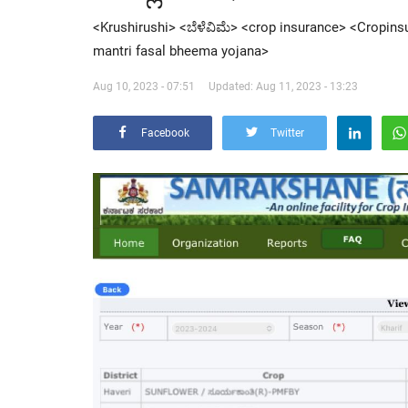
<Krushirushi> <ಬೆಳೆವಿಮೆ> <crop insurance> <Cropi
mantri fasal bheema yojana>
Aug 10, 2023 - 07:51
Updated: Aug 11, 2023 - 13:23
Facebook
Twitter