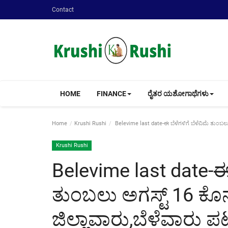
Contact
HOME
FINANCE
ರೈತರ ಯಶೋಗಾಥೆಗಳು
Home
Krushi Rushi
Belevime last date-ಈ ಬೆಳೆಗಳಿಗೆ ಬೆಳೆವಿಮೆ ತುಂಬಲು ಅ
Krushi Rushi
Belevime last date-ಈ 
ತುಂಬಲು ಅಗಸ್ಟ್ 16 ಕೊನ
ಜಿಲ್ಲಾವಾರು,ಬೆಳೆವಾರು ಪಟ್