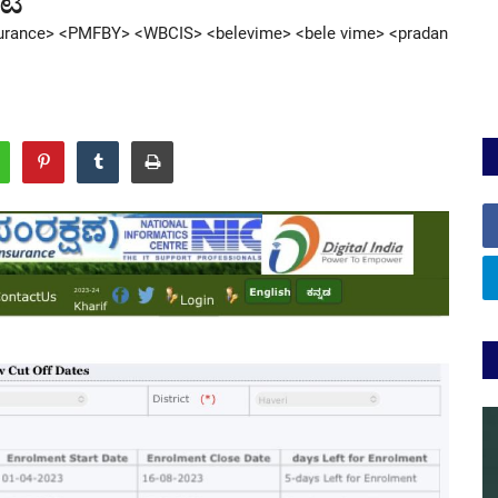
nsurance> <PMFBY> <WBCIS> <belevime> <bele vime> <pradan