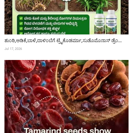
ಶುಂಠಿ,ಅಡಿಕೆ,ಬಾಳೆ,ದಾಳಿಂಬೆಗೆ ಟ್ರೈಕೊಡರ್ಮಾ,ಸುಡೊಮೊನಾಸ್ ಡ್ರೆಂ...
Jul 17, 2026