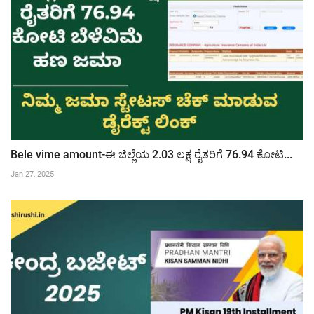
Bele vime amount-ಈ ಜಿಲ್ಲೆಯ 2.03 ಲಕ್ಷ ರೈತರಿಗೆ 76.94 ಕೋಟಿ...
Jan 27, 2025