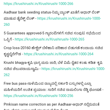
https://krushirushi.in/Krushirushi-1000-266
Aadhaar bank seeding status-ನಿಮ್ಮ ಬ್ಯಾಂಕ್ ಖಾತೆಗೆ ಆಧಾರ್ ಲಿಂಕ್
ಮಾಡುವ ಡೈರೆಕ್ಟ್ ಲಿಂಕ್ -
https://krushirushi.in/Krushirushi-1000-
260
5 Guarantees approved-5 ಗ್ಯಾರಂಟಿಗಳಿಗೆ ಸಚಿವ ಸಂಪುಟ ಸಭೆಯಿಂದ
ಒಪ್ಪಿಗೆ -
https://krushirushi.in/Krushirushi-1000-265
Crop loss-20160 ಹೇಕ್ಟೆರ್ ಬೆಳೆಹಾನಿ ಪರಿಹಾರ ಬಿಡುಗಡೆ-ಕಂದಾಯ ಸಚಿವ
ಕೃಷ್ಞಬೈರೆಗೌಡ -
https://krushirushi.in/Krushirushi-1000-264
Krushi bhagya-ಕೃಷಿ ಭಾಗ್ಯ ಮರು ಜಾರಿ, ಬೆಳೆ ವಿಮೆ ರೈತರ ಕಂತು ಕಡಿತ- ಕೃಷಿ
ಸಚಿವ ಚೆಲುವರಾಯಸ್ವಾಮಿ -
https://krushirushi.in/Krushirushi-1000-
262
Free bus pass-ನಾಳೆಯಿಂದ ರಾಜ್ಯದಲ್ಲಿ ಸರ್ಕಾರಿ ಬಸ್ಸುಗಳಲ್ಲಿ ಎಲ್ಲಾ
ಮಹಿಳೆಯರಿಗೆ ಉಚಿತ ಪ್ರಯಾಣ: ಸಾರಿಗೆ ಸಚಿವ ರಾಮಲಿಂಗಾ ರೆಡ್ಡಿ ಘೋಷಣೆ -
https://krushirushi.in/Krushirushi-1000-256
Pmkisan name correction as per Aadhaar-ಆಧಾರ್ ನಲ್ಲಿರುವಂತೆ