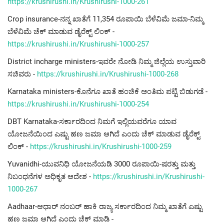
https://krushirushi.in/Krushirushi-1000-261
Crop insurance-ನನ್ನ ಖಾತೆಗೆ 11,354 ರೂಪಾಯಿ ಬೆಳೆವಿಮೆ ಜಮಾ-ನಿಮ್ಮ
ಬೆಳೆವಿಮೆ ಚೆಕ್ ಮಾಡುವ ಡೈರೆಕ್ಟ್ ಲಿಂಕ್ -
https://krushirushi.in/Krushirushi-1000-257
District incharge ministers-ಇವರೇ ನೋಡಿ ನಿಮ್ಮ ಜಿಲ್ಲೆಯ ಉಸ್ತುವಾರಿ
ಸಚಿವರು -
https://krushirushi.in/Krushirushi-1000-268
Karnataka ministers-ಕೊನೆಗೂ ಖಾತೆ ಹಂಚಿಕೆ ಅಂತಿಮ ಪಟ್ಟಿ ಬಿಡುಗಡೆ -
https://krushirushi.in/Krushirushi-1000-254
DBT Karnataka-ಸರ್ಕಾರದಿಂದ ನಿಮಗೆ ಇಲ್ಲಿಯವರೆಗೂ ಯಾವ
ಯೋಜನೆಯಿಂದ ಎಷ್ಟು ಹಣ ಜಮಾ ಆಗಿದೆ ಎಂದು ಚೆಕ್ ಮಾಡುವ ಡೈರೆಕ್ಟ್
ಲಿಂಕ್ -
https://krushirushi.in/Krushirushi-1000-259
Yuvanidhi-ಯುವನಿಧಿ ಯೋಜನೆಯಡಿ 3000 ರೂಪಾಯಿ-ಷರತ್ತು ಮತ್ತು
ನಿಬಂಧನೆಗಳ ಅಧಿಕೃತ ಆದೇಶ -
https://krushirushi.in/Krushirushi-
1000-267
Aadhaar-ಆಧಾರ್ ನಂಬರ್ ಹಾಕಿ ರಾಜ್ಯ ಸರ್ಕಾರದಿಂದ ನಿಮ್ಮ ಖಾತೆಗೆ ಎಷ್ಟು
ಹಣ ಜಮಾ ಆಗಿದೆ ಎಂದು ಚೆಕ್ ಮಾಡಿ -