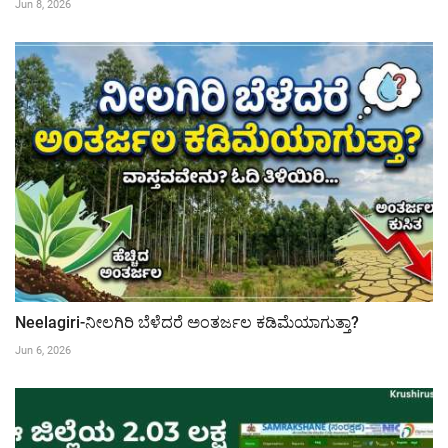
Jun 8, 2026
Neelagiri-ನೀಲಗಿರಿ ಬೆಳೆದರೆ ಅಂತರ್ಜಲ ಕಡಿಮೆಯಾಗುತ್ತಾ?
Jun 6, 2026