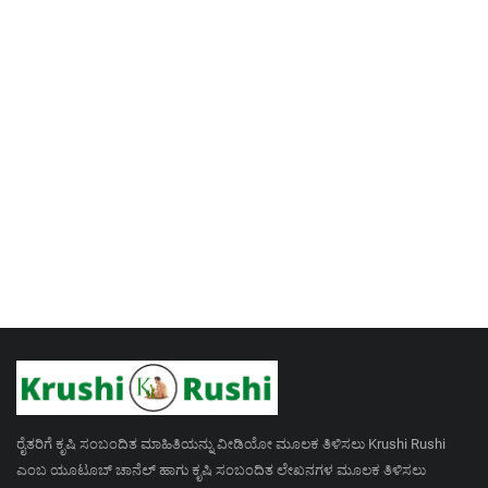
ರೈತರಿಗೆ ಕೃಷಿ ಸಂಬಂದಿತ ಮಾಹಿತಿಯನ್ನು ವೀಡಿಯೋ ಮೂಲಕ ತಿಳಿಸಲು Krushi Rushi
ಎಂಬ ಯೂಟೂಬ್ ಚಾನೆಲ್ ಹಾಗು ಕೃಷಿ ಸಂಬಂದಿತ ಲೇಖನಗಳ ಮೂಲಕ ತಿಳಿಸಲು