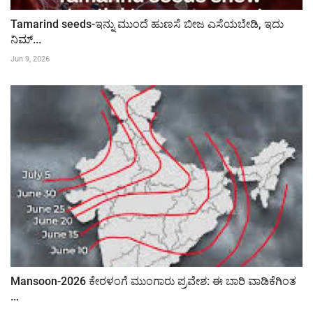
Tamarind seeds-ಇನ್ನು ಮುಂದೆ ಹುಣಸೆ ಬೀಜ ಎಸೆಯಬೇಡಿ, ಇದು
ನಿಮ್...
Jun 9, 2026
Mansoon-2026 ಕೇರಳಂಗೆ ಮುಂಗಾರು ಪ್ರವೇಶ: ಈ ಬಾರಿ ವಾಡಿಕೆಗಿಂತ
...