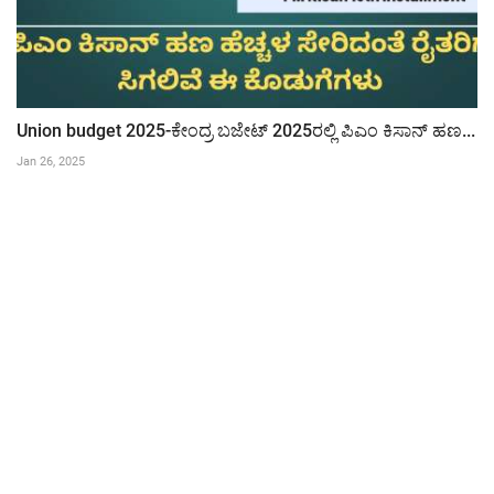
Union budget 2025-ಕೇಂದ್ರ ಬಜೇಟ್ 2025ರಲ್ಲಿ ಪಿಎಂ ಕಿಸಾನ್ ಹಣ...
Jan 26, 2025