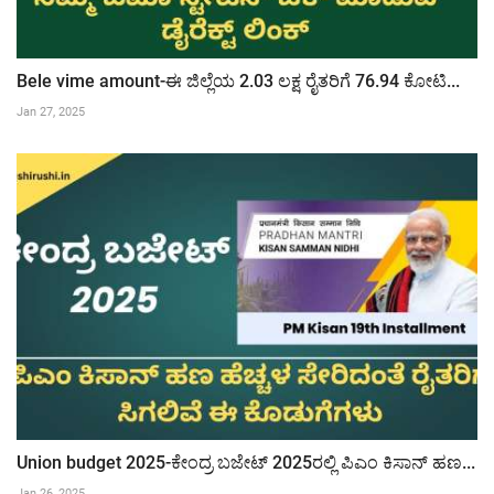
Bele vime amount-ಈ ಜಿಲ್ಲೆಯ 2.03 ಲಕ್ಷ ರೈತರಿಗೆ 76.94 ಕೋಟಿ...
Jan 27, 2025
Union budget 2025-ಕೇಂದ್ರ ಬಜೇಟ್ 2025ರಲ್ಲಿ ಪಿಎಂ ಕಿಸಾನ್ ಹಣ...
Jan 26, 2025