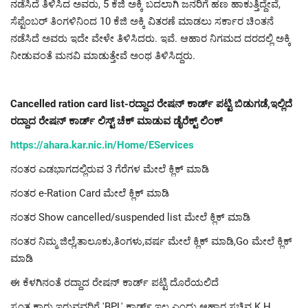
ನಡೆಸಿದೆ ತಿಳಿಸಿದ ಅವರು, 5 ಕೆಜಿ ಅಕ್ಕಿ ಬದಲಾಗಿ ಜನರಿಗೆ ಹಣ ಹಾಕುತ್ತಿದ್ದೇವೆ,
ಸೆಪ್ಟೆಂಬರ್ ತಿಂಗಳಿನಿಂದ 10 ಕೆಜಿ ಅಕ್ಕಿ ವಿತರಣೆ ಮಾಡಲು ಸರ್ಕಾರ ಚಿಂತನೆ
ನಡೆಸಿದೆ ಅವರು ಇದೇ ವೇಳೇ ತಿಳಿಸಿದರು. ಇವೆ. ಆಹಾರ ನಿಗಮದ ದರದಲ್ಲಿ ಅಕ್ಕಿ
ನೀಡುವಂತೆ ಮನವಿ ಮಾಡುತ್ತೇವೆ ಅಂಥ ತಿಳಿಸಿದ್ದರು.
Cancelled ration card list-ರದ್ದಾದ ರೇಷನ್ ಕಾರ್ಡ್ ಪಟ್ಟಿ ಬಿಡುಗಡೆ,ಇಲ್ಲಿದೆ
ರದ್ದಾದ ರೇಷನ್ ಕಾರ್ಡ್ ಲಿಸ್ಟ್ ಚೆಕ್ ಮಾಡುವ ಡೈರೆಕ್ಟ್ ಲಿಂಕ್
https://ahara.kar.nic.in/Home/EServices
ನಂತರ ಎಡಭಾಗದಲ್ಲಿರುವ 3 ಗೆರೆಗಳ ಮೇಲೆ ಕ್ಲಿಕ್ ಮಾಡಿ
ನಂತರ e-Ration Card ಮೇಲೆ ಕ್ಲಿಕ್ ಮಾಡಿ
ನಂತರ Show cancelled/suspended list ಮೇಲೆ ಕ್ಲಿಕ್ ಮಾಡಿ
ನಂತರ ನಿಮ್ಮ ಜಿಲ್ಲೆ,ತಾಲೂಕು,ತಿಂಗಳು,ವರ್ಷ ಮೇಲೆ ಕ್ಲಿಕ್ ಮಾಡಿ,Go ಮೇಲೆ ಕ್ಲಿಕ್
ಮಾಡಿ
ಈ ಕೆಳಗಿನಂತೆ ರದ್ದಾದ ರೇಷನ್ ಕಾರ್ಡ್ ಪಟ್ಟಿ ದೊರೆಯಲಿದೆ
ಸ್ವಂತ ಕಾರು ಇರುವವರಿಗೆ 'BPL' ಕಾರ್ಡ್ ಇಲ್ಲ ಎಂದು ಆಹಾರ ಸಚಿವ K.H