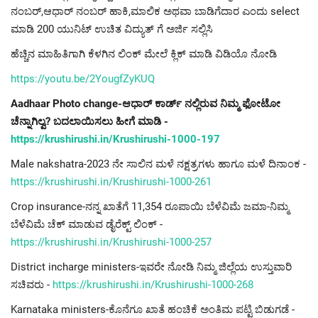
ನಂಬರ್,ಆಧಾರ್ ನಂಬರ್ ಹಾಕಿ,ಮಾಲಿಕ ಅಥವಾ ಬಾಡಿಗೆದಾರ ಎಂದು select
ಮಾಡಿ 200 ಯುನಿಟ್ ಉಚಿತ ವಿದ್ಯುತ್ ಗೆ ಅರ್ಜಿ ಸಲ್ಲಿಸಿ
ಹೆಚ್ಚಿನ ಮಾಹಿತಿಗಾಗಿ ಕೆಳಗಿನ ಲಿಂಕ್ ಮೇಲೆ ಕ್ಲಿಕ್ ಮಾಡಿ ವಿಡಿಯೊ ನೋಡಿ
https://youtu.be/2YougfZyKUQ
Aadhaar Photo change-ಆಧಾರ್ ಕಾರ್ಡ್ ನಲ್ಲಿರುವ ನಿಮ್ಮ ಫೋಟೋ
ಚೆನ್ನಾಗಿಲ್ವ? ಬದಲಾಯಿಸಲು ಹೀಗೆ ಮಾಡಿ -
https://krushirushi.in/Krushirushi-1000-197
Male nakshatra-2023 ನೇ ಸಾಲಿನ ಮಳೆ ನಕ್ಷತ್ರಗಳು ಹಾಗೂ ಮಳೆ ದಿನಾಂಕ -
https://krushirushi.in/Krushirushi-1000-261
Crop insurance-ನನ್ನ ಖಾತೆಗೆ 11,354 ರೂಪಾಯಿ ಬೆಳೆವಿಮೆ ಜಮಾ-ನಿಮ್ಮ
ಬೆಳೆವಿಮೆ ಚೆಕ್ ಮಾಡುವ ಡೈರೆಕ್ಟ್ ಲಿಂಕ್ -
https://krushirushi.in/Krushirushi-1000-257
District incharge ministers-ಇವರೇ ನೋಡಿ ನಿಮ್ಮ ಜಿಲ್ಲೆಯ ಉಸ್ತುವಾರಿ
ಸಚಿವರು -
https://krushirushi.in/Krushirushi-1000-268
Karnataka ministers-ಕೊನೆಗೂ ಖಾತೆ ಹಂಚಿಕೆ ಅಂತಿಮ ಪಟ್ಟಿ ಬಿಡುಗಡೆ -