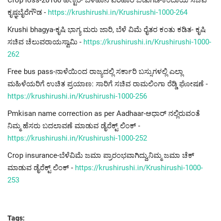
ಕೃಷ್ಞಬೈರೆಗೌಡ -
https://krushirushi.in/Krushirushi-1000-264
Krushi bhagya-ಕೃಷಿ ಭಾಗ್ಯ ಮರು ಜಾರಿ, ಬೆಳೆ ವಿಮೆ ರೈತರ ಕಂತು ಕಡಿತ- ಕೃಷಿ
ಸಚಿವ ಚೆಲುವರಾಯಸ್ವಾಮಿ -
https://krushirushi.in/Krushirushi-1000-
262
Free bus pass-ನಾಳೆಯಿಂದ ರಾಜ್ಯದಲ್ಲಿ ಸರ್ಕಾರಿ ಬಸ್ಸುಗಳಲ್ಲಿ ಎಲ್ಲಾ
ಮಹಿಳೆಯರಿಗೆ ಉಚಿತ ಪ್ರಯಾಣ: ಸಾರಿಗೆ ಸಚಿವ ರಾಮಲಿಂಗಾ ರೆಡ್ಡಿ ಘೋಷಣೆ -
https://krushirushi.in/Krushirushi-1000-256
Pmkisan name correction as per Aadhaar-ಆಧಾರ್ ನಲ್ಲಿರುವಂತೆ
ನಿಮ್ಮ ಹೆಸರು ಬದಲಾವಣೆ ಮಾಡುವ ಡೈರೆಕ್ಟ್ ಲಿಂಕ್ -
https://krushirushi.in/Krushirushi-1000-252
Crop insurance-ಬೆಳೆವಿಮೆ ಜಮಾ ಪ್ರಾರಂಭವಾಗಿದ್ದು,ನಿಮ್ಮ ಜಮಾ ಚೆಕ್
ಮಾಡುವ ಡೈರೆಕ್ಟ್ ಲಿಂಕ್ -
https://krushirushi.in/Krushirushi-1000-
253
Tags: