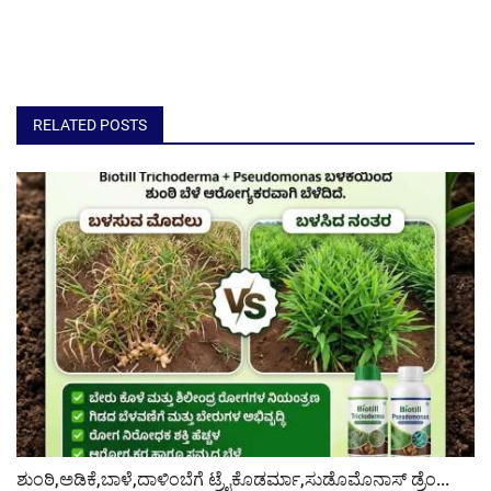
RELATED POSTS
ಶುಂಠಿ,ಅಡಿಕೆ,ಬಾಳೆ,ದಾಳಿಂಬೆಗೆ ಟ್ರೈಕೊಡರ್ಮಾ,ಸುಡೊಮೊನಾಸ್ ಡ್ರೆಂ...