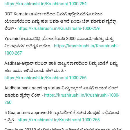
https://krushirushi.in/Krushirushi-1000-254
DBT Karnataka-ಸರ್ಕಾರದಿಂದ ನಿಮಗೆ ಇಲ್ಲಿಯವರೆಗೂ ಯಾವ
ಯೋಜನೆಯಿಂದ ಎಷ್ಟು ಹಣ ಜಮಾ ಆಗಿದೆ ಎಂದು ಚೆಕ್ ಮಾಡುವ ಡೈರೆಕ್ಟ್
ಲಿಂಕ್ -
https://krushirushi.in/Krushirushi-1000-259
Yuvanidhi-ಯುವನಿಧಿ ಯೋಜನೆಯಡಿ 3000 ರೂಪಾಯಿ-ಷರತ್ತು ಮತ್ತು
ನಿಬಂಧನೆಗಳ ಅಧಿಕೃತ ಆದೇಶ -
https://krushirushi.in/Krushirushi-
1000-267
Aadhaar-ಆಧಾರ್ ನಂಬರ್ ಹಾಕಿ ರಾಜ್ಯ ಸರ್ಕಾರದಿಂದ ನಿಮ್ಮ ಖಾತೆಗೆ ಎಷ್ಟು
ಹಣ ಜಮಾ ಆಗಿದೆ ಎಂದು ಚೆಕ್ ಮಾಡಿ -
https://krushirushi.in/Krushirushi-1000-266
Aadhaar bank seeding status-ನಿಮ್ಮ ಬ್ಯಾಂಕ್ ಖಾತೆಗೆ ಆಧಾರ್ ಲಿಂಕ್
ಮಾಡುವ ಡೈರೆಕ್ಟ್ ಲಿಂಕ್ -
https://krushirushi.in/Krushirushi-1000-
260
5 Guarantees approved-5 ಗ್ಯಾರಂಟಿಗಳಿಗೆ ಸಚಿವ ಸಂಪುಟ ಸಭೆಯಿಂದ
ಒಪ್ಪಿಗೆ -
https://krushirushi.in/Krushirushi-1000-265
Crop loss-20160 ಹೇಕ್ಟೆರ್ ಬೆಳೆಹಾನಿ ಪರಿಹಾರ ಬಿಡುಗಡೆ-ಕಂದಾಯ ಸಚಿವ