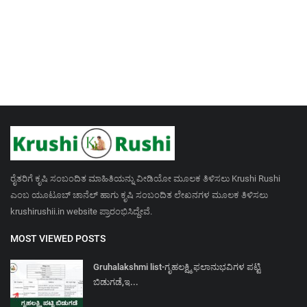
ರೈತರಿಗೆ ಕೃಷಿ ಸಂಬಂದಿತ ಮಾಹಿತಿಯನ್ನು ವೀಡಿಯೋ ಮೂಲಕ ತಿಳಿಸಲು Krushi Rushi
ಎಂಬ ಯೂಟೂಬ್ ಚಾನೆಲ್ ಹಾಗು ಕೃಷಿ ಸಂಬಂದಿತ ಲೇಖನಗಳ ಮೂಲಕ ತಿಳಿಸಲು
krushirushii.in website ಪ್ರಾರಂಭಿಸಿದ್ದೇವೆ.
MOST VIEWED POSTS
Gruhalakshmi list-ಗೃಹಲಕ್ಷ್ಮಿ ಫಲಾನುಭವಿಗಳ ಪಟ್ಟಿ
ಬಿಡುಗಡೆ,ಇ...