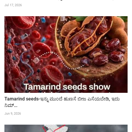
Jul 17, 2026
Tamarind seeds-ಇನ್ನು ಮುಂದೆ ಹುಣಸೆ ಬೀಜ ಎಸೆಯಬೇಡಿ, ಇದು
ನಿಮ್...
Jun 9, 2026