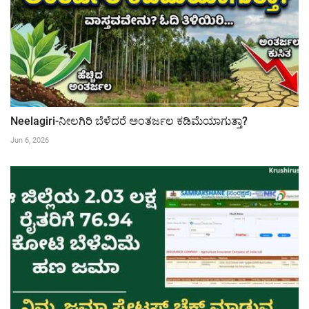
Neelagiri-ನೀಲಗಿರಿ ಬೆಳೆದರೆ ಅಂತರ್ಜಲ ಕಡಿಮೆಯಾಗುತ್ತಾ?
Jun 6, 2026