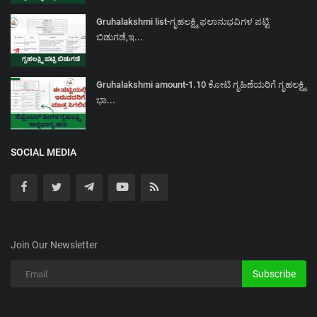
Gruhalakshmi list-ಗೃಹಲಕ್ಷ್ಮಿ ಫಲಾನುಭವಿಗಳ ಪಟ್ಟಿ
ಬಿಡುಗಡೆ,ಇ...
Gruhalakshmi amount-1.10 ಕೋಟಿ ಗೃಹಿಣೆಯರಿಗೆ ಗೃಹಲಕ್ಷ್ಮಿ
ಭಾ...
SOCIAL MEDIA
Join Our Newsletter
Subscribe