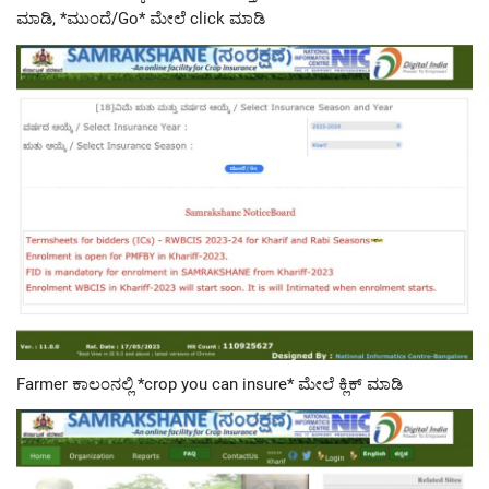
ಮಾಡಿ, *ಮುಂದೆ/Go* ಮೇಲೆ click ಮಾಡಿ
Farmer ಕಾಲಂನಲ್ಲಿ *crop you can insure* ಮೇಲೆ ಕ್ಲಿಕ್ ಮಾಡಿ