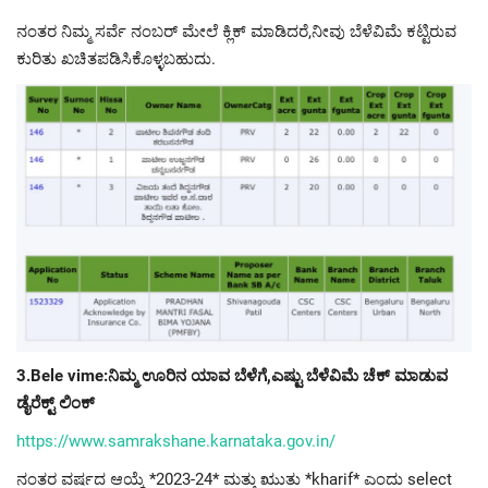
ನಂತರ ನಿಮ್ಮ ಸರ್ವೆ ನಂಬರ್ ಮೇಲೆ ಕ್ಲಿಕ್ ಮಾಡಿದರೆ,ನೀವು ಬೆಳೆವಿಮೆ ಕಟ್ಟಿರುವ
ಕುರಿತು ಖಚಿತಪಡಿಸಿಕೊಳ್ಳಬಹುದು.
3.Bele vime:ನಿಮ್ಮ ಊರಿನ ಯಾವ ಬೆಳೆಗೆ,ಎಷ್ಟು ಬೆಳೆವಿಮೆ ಚೆಕ್ ಮಾಡುವ
ಡೈರೆಕ್ಟ್ ಲಿಂಕ್
https://www.samrakshane.karnataka.gov.in/
ನಂತರ ವರ್ಷದ ಆಯ್ಕೆ *2023-24* ಮತ್ತು ಋುತು *kharif* ಎಂದು select