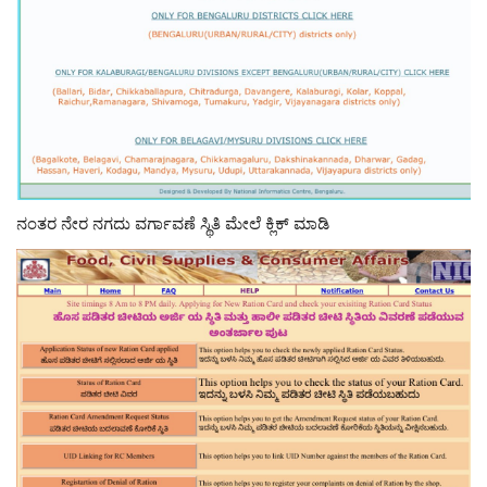
ನಂತರ ನೇರ ನಗದು ವರ್ಗಾವಣೆ ಸ್ಥಿತಿ ಮೇಲೆ ಕ್ಲಿಕ್ ಮಾಡಿ