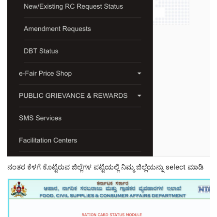
ನಂತರ ಕೆಳಗೆ ಕೊಟ್ಟಿರುವ ಜಿಲ್ಲೆಗಳ ಪಟ್ಟಿಯಲ್ಲಿ ನಿಮ್ಮ ಜಿಲ್ಲೆಯನ್ನು select ಮಾಡಿ