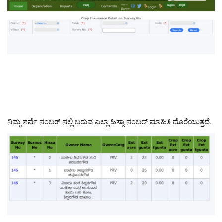
ನಿಮ್ಮ ಸರ್ವೆ ನಂಬರ್ ನಲ್ಲಿ ಬರುವ ಎಲ್ಲಾ ಹಿಸ್ಸಾ ನಂಬರ್ ಮಾಹಿತಿ ದೊರೆಯುತ್ತದೆ.