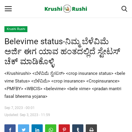
Krushi Rushi
Belevime status-ನಿಮ್ಮ ಬೆಳೆವಿಮೆ
Home
ಅರ್ಜಿ ಈಗ ಯಾವ ಹಂತದಲ್ಲಿದೆ ಸ್ಟೇಟಸ್
Finance
ಚೆಕ್ ಮಾಡಿಕೊಳ್ಳಿ
Contact
<Krushirushi> <ಬೆಳೆವಿಮೆ ಸ್ಟೇಟಸ್> <crop insurance status> <bele
vime Status> <ಬೆಳೆವಿಮೆ> <crop insurance> <Cropinsurance>
ರೈತರ ಯಶೋಗಾಥೆಗಳು
<PMFBY> <WBCIS> <belevime> <bele vime> <pradan mantri
fasal bheema yojana>
Krushi Rushi
Sep 7, 2023 - 00:01
ಮುಂದಿನ 5 ದಿನಗಳ ಮಳೆ ಮಾಹಿತಿ
Updated: Sep 3, 2023 - 11:59
Gallery