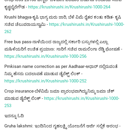
ಕೃಷ್ಞಬೈರೆಗೌಡ -
https://krushirushi.in/Krushirushi-1000-264
Krushi bhagya-ಕೃಷಿ ಭಾಗ್ಯ ಮರು ಜಾರಿ, ಬೆಳೆ ವಿಮೆ ರೈತರ ಕಂತು ಕಡಿತ- ಕೃಷಿ
ಸಚಿವ ಚೆಲುವರಾಯಸ್ವಾಮಿ -
https://krushirushi.in/Krushirushi-1000-
262
Free bus pass-ನಾಳೆಯಿಂದ ರಾಜ್ಯದಲ್ಲಿ ಸರ್ಕಾರಿ ಬಸ್ಸುಗಳಲ್ಲಿ ಎಲ್ಲಾ
ಮಹಿಳೆಯರಿಗೆ ಉಚಿತ ಪ್ರಯಾಣ: ಸಾರಿಗೆ ಸಚಿವ ರಾಮಲಿಂಗಾ ರೆಡ್ಡಿ ಘೋಷಣೆ -
https://krushirushi.in/Krushirushi-1000-256
Pmkisan name correction as per Aadhaar-ಆಧಾರ್ ನಲ್ಲಿರುವಂತೆ
ನಿಮ್ಮ ಹೆಸರು ಬದಲಾವಣೆ ಮಾಡುವ ಡೈರೆಕ್ಟ್ ಲಿಂಕ್ -
https://krushirushi.in/Krushirushi-1000-252
Crop insurance-ಬೆಳೆವಿಮೆ ಜಮಾ ಪ್ರಾರಂಭವಾಗಿದ್ದು,ನಿಮ್ಮ ಜಮಾ ಚೆಕ್
ಮಾಡುವ ಡೈರೆಕ್ಟ್ ಲಿಂಕ್ -
https://krushirushi.in/Krushirushi-1000-
253
ಇದನ್ನೂ ಓದಿ
Gruha lakshmi: ಇಂದಿನಿಂದ ಗೃಹಲಕ್ಷ್ಮಿ ಯೋಜನೆಗೆ ಅರ್ಜಿ ಸಲ್ಲಿಕೆ ಆರಂಭ -