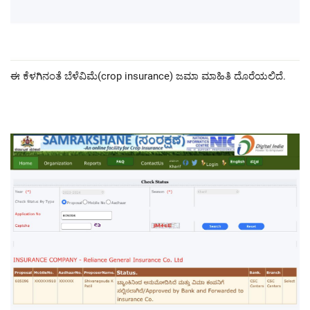
ಈ ಕೆಳಗಿನಂತೆ ಬೆಳೆವಿಮೆ(crop insurance) ಜಮಾ ಮಾಹಿತಿ ದೊರೆಯಲಿದೆ.