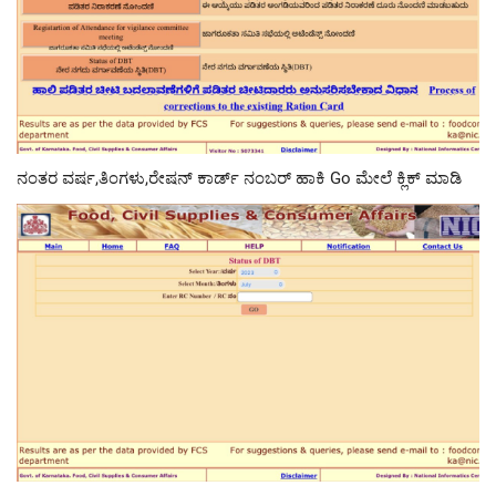
ನಂತರ ವರ್ಷ,ತಿಂಗಳು,ರೇಷನ್ ಕಾರ್ಡ್ ನಂಬರ್ ಹಾಕಿ Go ಮೇಲೆ ಕ್ಲಿಕ್ ಮಾಡಿ