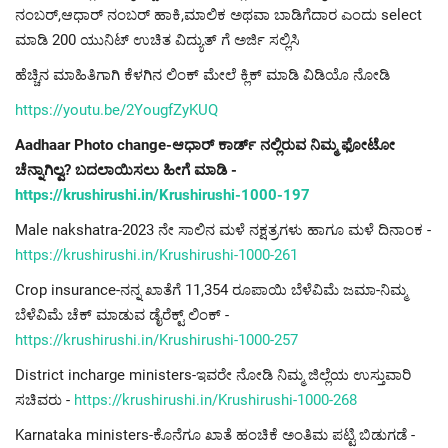
ನಂಬರ್,ಆಧಾರ್ ನಂಬರ್ ಹಾಕಿ,ಮಾಲಿಕ ಅಥವಾ ಬಾಡಿಗೆದಾರ ಎಂದು select
ಮಾಡಿ 200 ಯುನಿಟ್ ಉಚಿತ ವಿದ್ಯುತ್ ಗೆ ಅರ್ಜಿ ಸಲ್ಲಿಸಿ
ಹೆಚ್ಚಿನ ಮಾಹಿತಿಗಾಗಿ ಕೆಳಗಿನ ಲಿಂಕ್ ಮೇಲೆ ಕ್ಲಿಕ್ ಮಾಡಿ ವಿಡಿಯೊ ನೋಡಿ
https://youtu.be/2YougfZyKUQ
Aadhaar Photo change-ಆಧಾರ್ ಕಾರ್ಡ್ ನಲ್ಲಿರುವ ನಿಮ್ಮ ಫೋಟೋ
ಚೆನ್ನಾಗಿಲ್ವ? ಬದಲಾಯಿಸಲು ಹೀಗೆ ಮಾಡಿ -
https://krushirushi.in/Krushirushi-1000-197
Male nakshatra-2023 ನೇ ಸಾಲಿನ ಮಳೆ ನಕ್ಷತ್ರಗಳು ಹಾಗೂ ಮಳೆ ದಿನಾಂಕ -
https://krushirushi.in/Krushirushi-1000-261
Crop insurance-ನನ್ನ ಖಾತೆಗೆ 11,354 ರೂಪಾಯಿ ಬೆಳೆವಿಮೆ ಜಮಾ-ನಿಮ್ಮ
ಬೆಳೆವಿಮೆ ಚೆಕ್ ಮಾಡುವ ಡೈರೆಕ್ಟ್ ಲಿಂಕ್ -
https://krushirushi.in/Krushirushi-1000-257
District incharge ministers-ಇವರೇ ನೋಡಿ ನಿಮ್ಮ ಜಿಲ್ಲೆಯ ಉಸ್ತುವಾರಿ
ಸಚಿವರು -
https://krushirushi.in/Krushirushi-1000-268
Karnataka ministers-ಕೊನೆಗೂ ಖಾತೆ ಹಂಚಿಕೆ ಅಂತಿಮ ಪಟ್ಟಿ ಬಿಡುಗಡೆ -