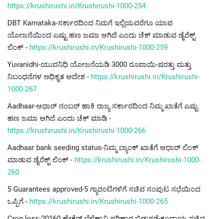
https://krushirushi.in/Krushirushi-1000-254
DBT Karnataka-ಸರ್ಕಾರದಿಂದ ನಿಮಗೆ ಇಲ್ಲಿಯವರೆಗೂ ಯಾವ
ಯೋಜನೆಯಿಂದ ಎಷ್ಟು ಹಣ ಜಮಾ ಆಗಿದೆ ಎಂದು ಚೆಕ್ ಮಾಡುವ ಡೈರೆಕ್ಟ್
ಲಿಂಕ್ -
https://krushirushi.in/Krushirushi-1000-259
Yuvanidhi-ಯುವನಿಧಿ ಯೋಜನೆಯಡಿ 3000 ರೂಪಾಯಿ-ಷರತ್ತು ಮತ್ತು
ನಿಬಂಧನೆಗಳ ಅಧಿಕೃತ ಆದೇಶ -
https://krushirushi.in/Krushirushi-
1000-267
Aadhaar-ಆಧಾರ್ ನಂಬರ್ ಹಾಕಿ ರಾಜ್ಯ ಸರ್ಕಾರದಿಂದ ನಿಮ್ಮ ಖಾತೆಗೆ ಎಷ್ಟು
ಹಣ ಜಮಾ ಆಗಿದೆ ಎಂದು ಚೆಕ್ ಮಾಡಿ -
https://krushirushi.in/Krushirushi-1000-266
Aadhaar bank seeding status-ನಿಮ್ಮ ಬ್ಯಾಂಕ್ ಖಾತೆಗೆ ಆಧಾರ್ ಲಿಂಕ್
ಮಾಡುವ ಡೈರೆಕ್ಟ್ ಲಿಂಕ್ -
https://krushirushi.in/Krushirushi-1000-
260
5 Guarantees approved-5 ಗ್ಯಾರಂಟಿಗಳಿಗೆ ಸಚಿವ ಸಂಪುಟ ಸಭೆಯಿಂದ
ಒಪ್ಪಿಗೆ -
https://krushirushi.in/Krushirushi-1000-265
Crop loss-20160 ಹೇಕ್ಟೆರ್ ಬೆಳೆಹಾನಿ ಪರಿಹಾರ ಬಿಡುಗಡೆ-ಕಂದಾಯ ಸಚಿವ