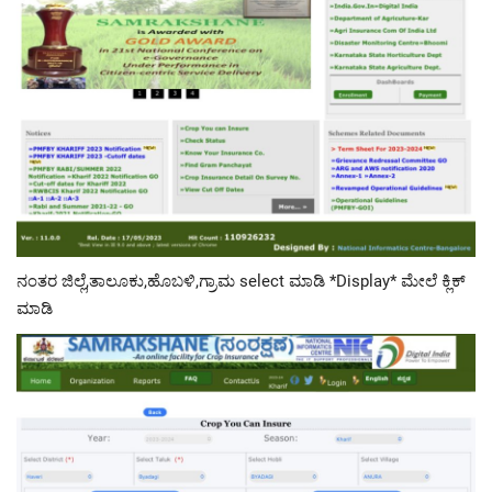
ನಂತರ ಜಿಲ್ಲೆ,ತಾಲೂಕು,ಹೊಬಳಿ,ಗ್ರಾಮ select ಮಾಡಿ *Display* ಮೇಲೆ ಕ್ಲಿಕ್
ಮಾಡಿ