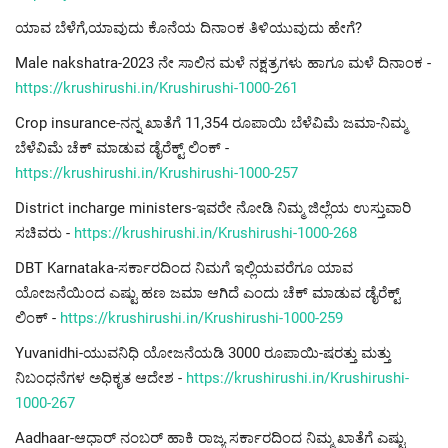
ಯಾವ ಬೆಳೆಗೆ,ಯಾವುದು ಕೊನೆಯ ದಿನಾಂಕ ತಿಳಿಯುವುದು ಹೇಗೆ?
Male nakshatra-2023 ನೇ ಸಾಲಿನ ಮಳೆ ನಕ್ಷತ್ರಗಳು ಹಾಗೂ ಮಳೆ ದಿನಾಂಕ -
https://krushirushi.in/Krushirushi-1000-261
Crop insurance-ನನ್ನ ಖಾತೆಗೆ 11,354 ರೂಪಾಯಿ ಬೆಳೆವಿಮೆ ಜಮಾ-ನಿಮ್ಮ
ಬೆಳೆವಿಮೆ ಚೆಕ್ ಮಾಡುವ ಡೈರೆಕ್ಟ್ ಲಿಂಕ್ -
https://krushirushi.in/Krushirushi-1000-257
District incharge ministers-ಇವರೇ ನೋಡಿ ನಿಮ್ಮ ಜಿಲ್ಲೆಯ ಉಸ್ತುವಾರಿ
ಸಚಿವರು -
https://krushirushi.in/Krushirushi-1000-268
DBT Karnataka-ಸರ್ಕಾರದಿಂದ ನಿಮಗೆ ಇಲ್ಲಿಯವರೆಗೂ ಯಾವ
ಯೋಜನೆಯಿಂದ ಎಷ್ಟು ಹಣ ಜಮಾ ಆಗಿದೆ ಎಂದು ಚೆಕ್ ಮಾಡುವ ಡೈರೆಕ್ಟ್
ಲಿಂಕ್ -
https://krushirushi.in/Krushirushi-1000-259
Yuvanidhi-ಯುವನಿಧಿ ಯೋಜನೆಯಡಿ 3000 ರೂಪಾಯಿ-ಷರತ್ತು ಮತ್ತು
ನಿಬಂಧನೆಗಳ ಅಧಿಕೃತ ಆದೇಶ -
https://krushirushi.in/Krushirushi-
1000-267
Aadhaar-ಆಧಾರ್ ನಂಬರ್ ಹಾಕಿ ರಾಜ್ಯ ಸರ್ಕಾರದಿಂದ ನಿಮ್ಮ ಖಾತೆಗೆ ಎಷ್ಟು