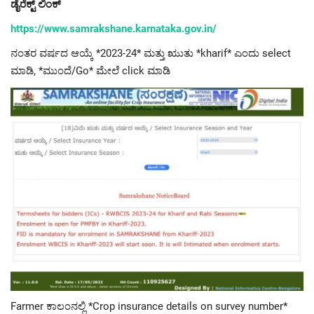
ಡೈರೆಕ್ಟ್ ಲಿಂಕ್
https://www.samrakshane.karnataka.gov.in/
ನಂತರ ವರ್ಷದ ಆಯ್ಕೆ *2023-24* ಮತ್ತು ಋುತು *kharif* ಎಂದು select
ಮಾಡಿ, *ಮುಂದೆ/Go* ಮೇಲೆ click ಮಾಡಿ
Farmer ಕಾಲಂನಲ್ಲಿ *Crop insurance details on survey number*