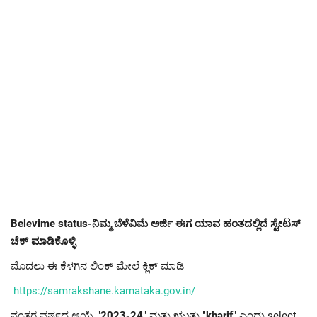
Belevime status-ನಿಮ್ಮ ಬೆಳೆವಿಮೆ ಅರ್ಜಿ ಈಗ ಯಾವ ಹಂತದಲ್ಲಿದೆ ಸ್ಟೇಟಸ್
ಚೆಕ್ ಮಾಡಿಕೊಳ್ಳಿ
ಮೊದಲು ಈ ಕೆಳಗಿನ ಲಿಂಕ್ ಮೇಲೆ ಕ್ಲಿಕ್ ಮಾಡಿ
https://samrakshane.karnataka.gov.in/
ನಂತರ ವರ್ಷದ ಆಯ್ಕೆ "
2023-24
" ಮತ್ತು ಋುತು "
kharif
" ಎಂದು select