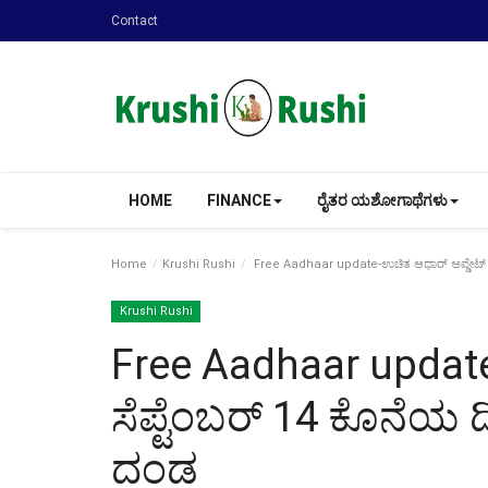
Contact
HOME
FINANCE
ರೈತರ ಯಶೋಗಾಥೆಗಳು
Home
Krushi Rushi
Free Aadhaar update-ಉಚಿತ ಆಧಾರ್ ಅಪ್ಡೇಟ್ ಗೆ
Krushi Rushi
Free Aadhaar update
ಸೆಪ್ಟೆಂಬರ್ 14 ಕೊನೆಯ 
ದಂಡ