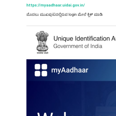
https://myaadhaar.uidai.gov.in/
ಮೊದಲು ಮುಖಪುಟದಲ್ಲಿರುವ login ಮೇಲೆ ಕ್ಲಿಕ್ ಮಾಡಿ