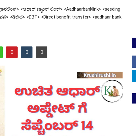
ಧಾರಲಿಂಕ್> <ಆಧಾರ್ ಬ್ಯಾಂಕ್ ಲಿಂಕ್> <Aadhaarbanklink> <seeding
ಣೆ> <ಡಿಬಿಟಿ> <DBT> <Direct benefit transfer> <aadhaar bank