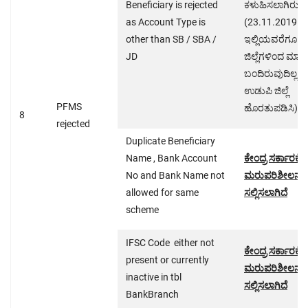
Beneficiary is rejected
ಕಳುಹಿಸಲಾಗಿರುತ್ತ
as Account Type is
(23.11.2019 ರ
other than SB / SBA /
ಇಲ್ಲಿಯವರೆಗೂ
JD
ಜಿಲ್ಲೆಗಳಿಂದ ಮಾಹಿ
ಬಂದಿರುವುದಿಲ್ಲ (
ಉಡುಪಿ ಜಿಲ್ಲೆ
PFMS
ಹೊರತುಪಡಿಸಿ)
8
rejected
Duplicate Beneficiary
Name , Bank Account
ಕೇಂದ್ರ ಸರ್ಕಾರಕ್ಕೆ
No and Bank Name not
ಮರುಪರಿಶೀಲನೆಗೆ
allowed for same
ಸಲ್ಲಿಸಲಾಗಿದೆ
scheme
IFSC Code either not
ಕೇಂದ್ರ ಸರ್ಕಾರಕ್ಕೆ
present or currently
ಮರುಪರಿಶೀಲನೆಗೆ
inactive in tbl
ಸಲ್ಲಿಸಲಾಗಿದೆ
BankBranch