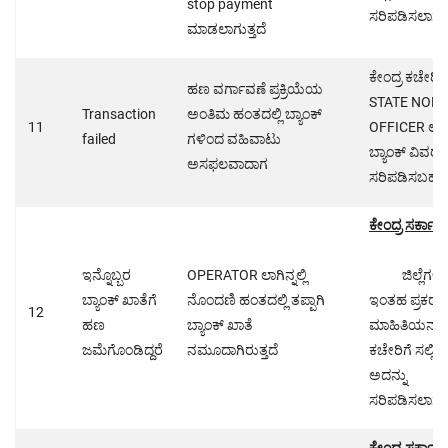
stop payment
ಸರಿಪಡಿಸಲಾಗು
ಮಾಡಲಾಗುತ್ತದೆ
ಕೇಂದ್ರ ಕಚೇರಿಯ
ಹಣ ವರ್ಗಾವಣೆ ಪ್ರಕ್ರಿಯೆಯ
STATE NOD
Transaction
ಅಂತಿಮ ಹಂತದಲ್ಲಿ ಬ್ಯಾಂಕ್
11
OFFICER ಲಾಗಿನ್
failed
ಗಳಿಂದ ವಹಿವಾಟು
ಬ್ಯಾಂಕ್ ವಿವರ
ಅಸಫಲವಾದಾಗ
ಸರಿಪಡಿಸಬಹುದ
ಕೇಂದ್ರ ಸರ್ಕ
ಇನ್ನೊಬ್ಬರ
OPERATOR ಲಾಗಿನ್ನಲ್ಲಿ
ಜಿಲ್ಲೆಗಳ
ಬ್ಯಾಂಕ್ ಖಾತೆಗೆ
ನೊಂದಣಿ ಹಂತದಲ್ಲಿ ತಪ್ಪಾಗಿ
ಇಂತಹ ಪ್ರಕ
12
ಹಣ
ಬ್ಯಾಂಕ್ ಖಾತೆ
ಮಾಹಿತಿಯನ್ನು ಕ
ಜಮೆಗೊಂಡಿದ್ದರೆ
ನಮೂದಾಗಿರುತ್ತದೆ
ಕಚೇರಿಗೆ ಸಲ್ಲಿಸಿ
ಅದನ್ನು
ಸರಿಪಡಿಸಲಾಗು
ಕೇಂದ್ರ ಸರ್ಕಾರ