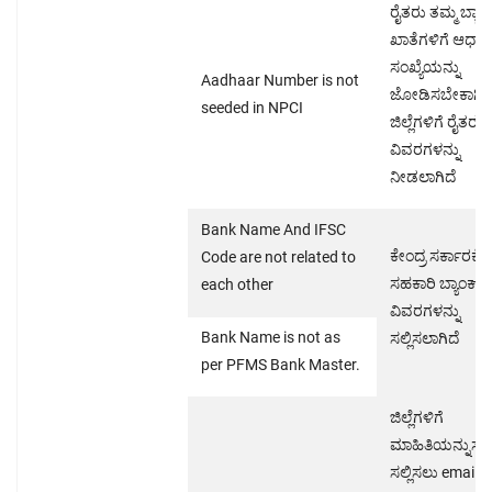
ರೈತರು ತಮ್ಮ ಬ್ಯಾಂ
ಖಾತೆಗಳಿಗೆ ಆಧಾರ
ಸಂಖ್ಯೆಯನ್ನು
Aadhaar Number is not
ಜೋಡಿಸಬೇಕಾಗಿರುತ
seeded in NPCI
ಜಿಲ್ಲೆಗಳಿಗೆ ರೈತರ
ವಿವರಗಳನ್ನು
ನೀಡಲಾಗಿದೆ
Bank Name And IFSC
ಕೇಂದ್ರ ಸರ್ಕಾರಕ್ಕೆ
Code are not related to
ಸಹಕಾರಿ ಬ್ಯಾಂಕ್ 
each other
ವಿವರಗಳನ್ನು
Bank Name is not as
ಸಲ್ಲಿಸಲಾಗಿದೆ
per PFMS Bank Master.
ಜಿಲ್ಲೆಗಳಿಗೆ
ಮಾಹಿತಿಯನ್ನುಸರಿ
ಸಲ್ಲಿಸಲು email