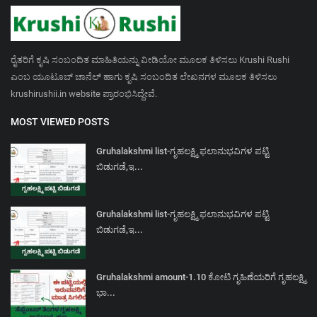
ರೈತರಿಗೆ ಕೃಷಿ ಸಂಬಂದಿತ ಮಾಹಿತಿಯನ್ನು ವೀಡಿಯೋ ಮೂಲಕ ತಿಳಿಸಲು Krushi Rushi
ಎಂಬ ಯೂಟೂಬ್ ಚಾನೆಲ್ ಹಾಗು ಕೃಷಿ ಸಂಬಂದಿತ ಲೇಖನಗಳ ಮೂಲಕ ತಿಳಿಸಲು
krushirushii.in website ಪ್ರಾರಂಭಿಸಿದ್ದೇವೆ.
MOST VIEWED POSTS
Gruhalakshmi list-ಗೃಹಲಕ್ಷ್ಮಿ ಫಲಾನುಭವಿಗಳ ಪಟ್ಟಿ
ಬಿಡುಗಡೆ,ಇ...
Gruhalakshmi list-ಗೃಹಲಕ್ಷ್ಮಿ ಫಲಾನುಭವಿಗಳ ಪಟ್ಟಿ
ಬಿಡುಗಡೆ,ಇ...
Gruhalakshmi amount-1.10 ಕೋಟಿ ಗೃಹಿಣೆಯರಿಗೆ ಗೃಹಲಕ್ಷ್ಮಿ
ಭಾ...