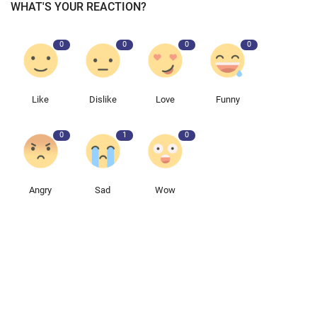
WHAT'S YOUR REACTION?
0
0
0
0
Like
Dislike
Love
Funny
0
1
0
Angry
Sad
Wow