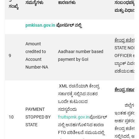
ಸಮಸ್ಯೆಗಳು
ಕಾರಣಗಳು
ಸಂಬಂಧಪಟ್ಟ ಕ
ಸಂಖ್ಯೆ
ಮತ್ತು ವಿಧಾನ
pmkisan.gov.in
ಪೋರ್ಟಲ್ ನಲ್ಲಿ
ಕೇಂದ್ರ ಕಚೇರಿ
ಯ
Amount
STATE NOD
credited to
Aadhaar number based
9
OFFICER ಲಾಗಿನ್
Account
payment by GoI
ಬ್ಯಾಂಕ್ ವಿವರ
Number-NA
ಪಡೆಯಬಹುದಾಗ
XML ರಚನೆಯಾಗಿ ಕೇಂದ್ರ
ಕೇಂದ್ರ ಸರ್ಕ
ಸರ್ಕಾರಕ್ಕೆ ಸಲ್ಲಿಸಿದ ನಂತರ
ಒಂದೇ ಕುಟುಂಬದ
ಜಿಲ್ಲೆಗಳ
PAYMENT
ಸದಸ್ಯರೆಂದು
ಇಂತಹ ಪ್ರಕರಣಗ
10
STOPPED BY
fruitspmk.gov.in
ಪೋರ್ಟಲ್
ಅರ್ಹ ಪ್ರಕರಣಗಳ
STATE
ನಲ್ಲಿ ಅನರ್ಹಗೊಳಿಸಿದ ಕಾರಣ
ಕೇಂದ್ರ ಕಚೇರಿ 
FTO ಪರಿಶೀಲನೆ ಸಮಯದಲ್ಲಿ
ಸಲ್ಲಿಸಿದರೆ, ಅದನ