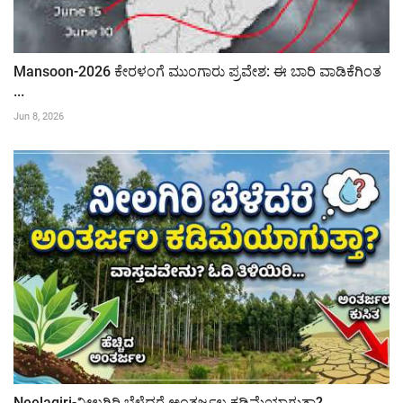
Mansoon-2026 ಕೇರಳಂಗೆ ಮುಂಗಾರು ಪ್ರವೇಶ: ಈ ಬಾರಿ ವಾಡಿಕೆಗಿಂತ
...
Jun 8, 2026
Neelagiri-ನೀಲಗಿರಿ ಬೆಳೆದರೆ ಅಂತರ್ಜಲ ಕಡಿಮೆಯಾಗುತ್ತಾ?