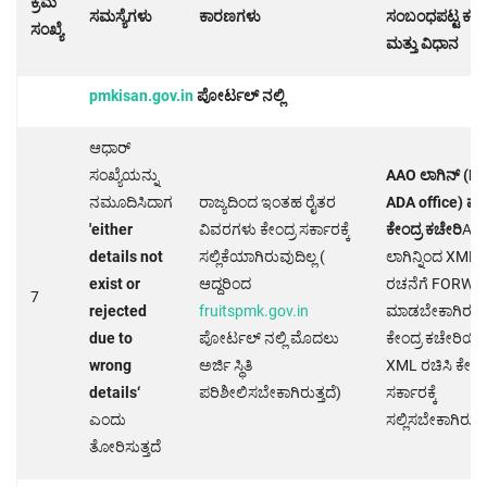
ಕ್ರಮ
ಸಮಸ್ಯೆಗಳು
ಕಾರಣಗಳು
ಸಂಬಂಧಪಟ್ಟ ಕಛೇ
ಸಂಖ್ಯೆ
ಮತ್ತು ವಿಧಾನ
pmkisan.gov.in
ಪೋರ್ಟಲ್ ನಲ್ಲಿ
ಆಧಾರ್
ಸಂಖ್ಯೆಯನ್ನು
AAO
ಲಾಗಿನ್ (
RS
ನಮೂದಿಸಿದಾಗ
ರಾಜ್ಯದಿಂದ ಇಂತಹ ರೈತರ
ADA office)
ಮತ್
'either
ವಿವರಗಳು ಕೇಂದ್ರ ಸರ್ಕಾರಕ್ಕೆ
ಕೇಂದ್ರ ಕಚೇರಿ
AA
details not
ಸಲ್ಲಿಕೆಯಾಗಿರುವುದಿಲ್ಲ (
ಲಾಗಿನ್ನಿಂದ XML
exist or
ಆದ್ದರಿಂದ
ರಚನೆಗೆ FORWA
7
rejected
fruitspmk.gov.in
ಮಾಡಬೇಕಾಗಿರುತ್ತ
due to
ಪೋರ್ಟಲ್ ನಲ್ಲಿ ಮೊದಲು
ಕೇಂದ್ರ ಕಚೇರಿಯಿ
wrong
ಅರ್ಜಿ ಸ್ಥಿತಿ
XML ರಚಿಸಿ ಕೇಂದ್
details‘
ಪರಿಶೀಲಿಸಬೇಕಾಗಿರುತ್ತದೆ)
ಸರ್ಕಾರಕ್ಕೆ
ಎಂದು
ಸಲ್ಲಿಸಬೇಕಾಗಿರುತ್ತ
ತೋರಿಸುತ್ತದೆ