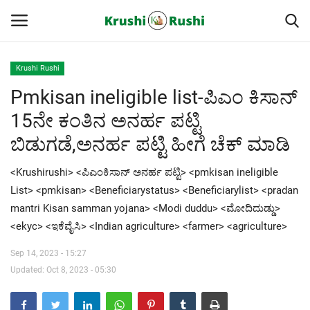
Krushi Rushi
Pmkisan ineligible list-ಪಿಎಂ ಕಿಸಾನ್
Home
15ನೇ ಕಂತಿನ ಅನರ್ಹ ಪಟ್ಟಿ
Finance
ಬಿಡುಗಡೆ,ಅನರ್ಹ ಪಟ್ಟಿ ಹೀಗೆ ಚೆಕ್ ಮಾಡಿ
Contact
<Krushirushi> <ಪಿಎಂಕಿಸಾನ್ ಅನರ್ಹ ಪಟ್ಟಿ> <pmkisan ineligible
List> <pmkisan> <Beneficiarystatus> <Beneficiarylist> <pradan
ರೈತರ ಯಶೋಗಾಥೆಗಳು
mantri Kisan samman yojana> <Modi duddu> <ಮೋದಿದುಡ್ಡು>
<ekyc> <ಇಕೆವೈಸಿ> <Indian agriculture> <farmer> <agriculture>
Krushi Rushi
Sep 14, 2023 - 15:27
ಮುಂದಿನ 5 ದಿನಗಳ ಮಳೆ ಮಾಹಿತಿ
Updated: Oct 8, 2023 - 05:30
Gallery