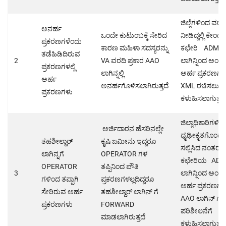
ಜಿಲ್ಲೆಗಳಿಂದ ವರದ
ಅನರ್ಹ
ಒಂದೇ ಕುಟುಂಬಕ್ಕೆ ಸೇರಿದ
ನೀಡಿದ್ದಲ್ಲಿ ಕೇಂದ್ರ
ಪ್ರಕರಣಗಳೆಂದು
ಕಾರಣ ಮಹಿಳಾ ಸದಸ್ಯರನ್ನು
ಕಛೇರಿ ADMIN
ತಡೆಹಿಡಿದಿರುವ
2
VA ವರದಿ ಪ್ರಕಾರ AAO
ಲಾಗಿನ್ನಿಂದ ಅಂತ
ಪ್ರಕರಣಗಳಲ್ಲಿ
ಲಾಗಿನ್ನಲ್ಲಿ
ಅರ್ಹ ಪ್ರಕರಣಗಳನ
ಅರ್ಹ
ಅನರ್ಹಗೊಳಿಸಲಾಗಿರುತ್ತದೆ
XML ರಚಿಸಲು
ಪ್ರಕರಣಗಳು
ಕಳುಹಿಸಲಾಗುತ್ತದೆ
ಜಿಲ್ಲಾಧಿಕಾರಿಗಳಿಂ
ಅರ್ಜಿದಾರನ ಹೆಸರಿನಲ್ಲೇ
ಧೃಢೀಕೃತಗೊಂಡ 
ತಹಶೀಲ್ದಾರ್
ಕೃಷಿ ಜಮೀನು ಇದ್ದರೂ
ಸಲ್ಲಿಸಿದ ನಂತರ ಕ
ಲಾಗಿನ್ನಗೆ
OPERATOR ಗಳ
ಕಛೇರಿಯ ADM
OPERATOR
ತಪ್ಪಿನಿಂದ ಪೌತಿ
3
ಲಾಗಿನ್ನಿಂದ ಅಂತ
ಗಳಿಂದ ತಪ್ಪಾಗಿ
ಪ್ರಕರಣಗಳಲ್ಲದಿದ್ದರೂ
ಅರ್ಹ ಪ್ರಕರಣಗಳನ
ಸೇರಿರುವ ಅರ್ಹ
ತಹಶೀಲ್ದಾರ್ ಲಾಗಿನ್ ಗೆ
AAO ಲಾಗಿನ್ ಗೆ
ಪ್ರಕರಣಗಳು
FORWARD
ಪರಿಶೀಲನೆಗೆ
ಮಾಡಲಾಗಿರುತ್ತದೆ
ಕಳುಹಿಸಲಾಗುತ್ತದೆ