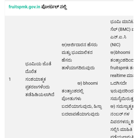
fruitspmk.gov.in
ಪೋರ್ಟಲ್ ನಲ್ಲಿ
ಭೂಮಿ ಮಾನಿಟರಿ
ಸೆಲ್ (BMC) ಮತ್
ಎನ್.ಐ.ಸಿ
ಅ)ಅರ್ಜಿದಾರನ ಹೆಸರು
(NIC
ಮತ್ತು ಭೂಮಾಲಿಕನ
ಅ)bhoomi
ಹೆಸರು
ತಂತ್ರಾಂಶದಿಂದ
ಭೂಮಿಯ ಜೊತೆ
ತಾಳೆಯಾಗದಿರುವುದು
fruitspmk ತಂತ್ರಾ
ದೊರೆತ
realtime ಮಾಹಿತ
1
ಸಂಶಯಾತ್ಮಕ
ಆ) bhoomi
ಒದಗಿಸದೇ
ಪ್ರಕರಣಗಳೆಂದು
ತಂತ್ರಾಂಶದಲ್ಲಿ
ಇರುವುದರಿಂದ
ತಡೆಹಿಡಿಯಲಾಗಿದೆ
ಪೋಡುಗಳು
ಸಮಸ್ಯೆಯಿರುತ
ಬದಲಿಯಾಗುವುದು, ಹಿಸ್ಸಾ
ಆ) ಸಮಸ್ಯಾತ್ಮಕ ಸ
ಬದಲಾವಣೆಯಾಗುವುದು
ನಂಬರ್ ಗಳ
ವಿವರಗಳನ್ನು BMC
ಸಲ್ಲಿಸಿ ಮಾಹಿತಿ
ಪಡೆಯಲಾಗುತ್ತಿದೆ.