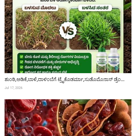
ಶುಂಠಿ,ಅಡಿಕೆ,ಬಾಳೆ,ದಾಳಿಂಬೆಗೆ ಟ್ರೈಕೊಡರ್ಮಾ,ಸುಡೊಮೊನಾಸ್ ಡ್ರೆಂ...
Jul 17, 2026