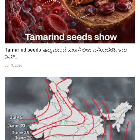
Tamarind seeds-ಇನ್ನು ಮುಂದೆ ಹುಣಸೆ ಬೀಜ ಎಸೆಯಬೇಡಿ, ಇದು
ನಿಮ್...
Jun 9, 2026