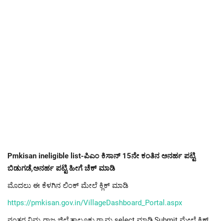
Pmkisan ineligible list-ಪಿಎಂ ಕಿಸಾನ್ 15ನೇ ಕಂತಿನ ಅನರ್ಹ ಪಟ್ಟಿ
ಬಿಡುಗಡೆ,ಅನರ್ಹ ಪಟ್ಟಿ ಹೀಗೆ ಚೆಕ್ ಮಾಡಿ
ಮೊದಲು ಈ ಕೆಳಗಿನ ಲಿಂಕ್ ಮೇಲೆ ಕ್ಲಿಕ್ ಮಾಡಿ
https://pmkisan.gov.in/VillageDashboard_Portal.aspx
ನಂತರ ನಿಮ್ಮ ರಾಜ್ಯ,ಜಿಲ್ಲೆ,ತಾಲೂಕು,ಗ್ರಾಮ select ಮಾಡಿ,Submit ಮೇಲೆ ಕ್ಲಿಕ್