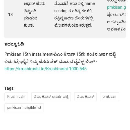
ಆಧಾರ್ ಹೆಸರು
ನೊಂದಣಿ ಹಂತದಲ್ಲಿ name
pmkisan.gov
ತಿದ್ದುಪಡಿ
scoring ಗೆ ಗರಿಷ್ಟ ಶೇ.60
13
ಪೋರ್ಟಲ್ ನಲ್ಲ
ಮಾಡುವ
ರಷ್ಟಿದ್ದ ಕಾರಣ ಹೆಸರುಗಳಲ್ಲಿ
ಅದನ್ನು ಸರಿಪಡ
ಕುರಿತು
ಲೋಪಗಳುಂಟಾಗಿರುತ್ತದೆ.
ಅವಕಾಶ ನೀಡಲಾ
ಇದನ್ನೂ ಓದಿ
Pmkisan 15th instalment-ಪಿಎಂ ಕಿಸಾನ್ 15ನೇ ಕಂತಿನ ಅರ್ಹ ಪಟ್ಟಿ
ಬಿಡುಗಡೆ,ಇಲ್ಲಿದೆ ನಿಮ್ಮ ಹೆಸರು ಚೆಕ್ ಮಾಡುವ ಡೈರೆಕ್ಟ್ ಲಿಂಕ್ -
https://krushirushi.in/Krushirushi-1000-545
Tags:
Krushirushi
ಪಿಎಂ ಕಿಸಾನ್ ಅನರ್ಹ ಪಟ್ಟಿ
ಪಿಎಂ ಕಿಸಾನ್
pmkisan
pmkisan ineligible list