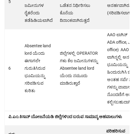
5
ಜಮೀನುಗಳ
ಒಡೆತನ ನಿರ್ಧಿರಿಸಲು
ಅನರ್ಹವಾಗಿರುತ್ತ
ರೈತರೆಂದು
ಕೊನೆಯ
(ಸರಿಪಡಿಸಲಾಗುವು
ತಡೆಹಿಡಿಯಲಾಗಿದೆ
ದಿನಾಂಕವಾಗಿರುತ್ತದೆ
AAO ಲಾಗಿನ್ (R
ADA office, JD
Absentee land
office) AAO
lord ಯೆಂದು
ಜಿಲ್ಲೆಗಳಲ್ಲಿ OPERATOR
ಲಾಗಿನ್ನಲ್ಲಿ ಅನರ್
ಈಗಾಗಲೇ
ಗಳು ಕೆಲ ಜಮೀನುಗಳನ್ನು
ಭೂಮಿಯನ್ನು
6
ಗುರುತಿಸಿರುವ
Absentee land lord
ಹಿಂದುರುಗಿಸಿ ಬಿಲ
ಭೂಮಿಯನ್ನು
ಯೆಂದು ನಮೂದು
ಅಂತಹ ಸರ್ವೆ ನ
ಸರಿಪಡಿಸುವ
ಮಾಡಿರುತ್ತಾರೆ
ಗಳನ್ನು ವಾಪಾಸ್ 
ಕುರಿತು
ನೊಂದಣಿಗೆ ಅವ
ಕಲ್ಪಿಸಬಹುದಾಗಿರು
ಪಿ.ಎಂ.ಕಿಸಾನ್ ಯೋಜನೆಯಡಿ ಜಿಲ್ಲೆಗಳಿಂದ ಬರುವ ಸಾಮಾನ್ಯ ಅಹವಾಲುಗಳು
ಪರಿಹರಿಸುವ