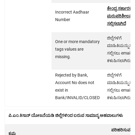
ಕೇಂದ್ರ ಸರ್ಕಾರಕ್ಕೆ
Incorrect Aadhaar
ಮರುಪರಿಶೀಲನೆಗೆ
Number
ಸಲ್ಲಿಸಲಾಗಿದೆ
ಜಿಲ್ಲೆಗಳಿಗೆ
One or more mandatory
ಮಾಹಿತಿಯನ್ನುಸರಿ
tags values are
ಸಲ್ಲಿಸಲು email
missing.
ಕಳುಹಿಸಲಾಗಿರುತ್ತ
Rejected by Bank,
ಜಿಲ್ಲೆಗಳಿಗೆ
Account No does not
ಮಾಹಿತಿಯನ್ನುಸರಿ
exist in
ಸಲ್ಲಿಸಲು email
Bank/INVALID/CLOSED
ಕಳುಹಿಸಲಾಗಿರುತ್ತ
ಪಿ.ಎಂ.ಕಿಸಾನ್ ಯೋಜನೆಯಡಿ ಜಿಲ್ಲೆಗಳಿಂದ ಬರುವ ಸಾಮಾನ್ಯ ಅಹವಾಲುಗಳು
ಪರಿಹರಿಸುವ
ಕ್ರಮ