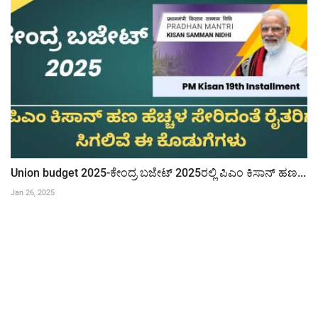
Union budget 2025-ಕೇಂದ್ರ ಬಜೇಟ್ 2025ರಲ್ಲಿ ಪಿಎಂ ಕಿಸಾನ್ ಹಣ...
Jan 26, 2025