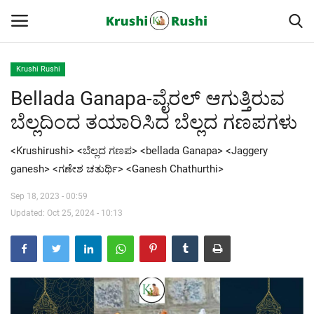
Krushi Rushi
Bellada Ganapa-ವೈರಲ್ ಆಗುತ್ತಿರುವ
Home
ಬೆಲ್ಲದಿಂದ ತಯಾರಿಸಿದ ಬೆಲ್ಲದ ಗಣಪಗಳು
Finance
<Krushirushi> <ಬೆಲ್ಲದ ಗಣಪ> <bellada Ganapa> <Jaggery
Contact
ganesh> <ಗಣೇಶ ಚತುರ್ಥಿ> <Ganesh Chathurthi>
Sep 18, 2023 - 00:59
ರೈತರ ಯಶೋಗಾಥೆಗಳು
Updated: Oct 25, 2024 - 10:13
Krushi Rushi
ಮುಂದಿನ 5 ದಿನಗಳ ಮಳೆ ಮಾಹಿತಿ
Gallery