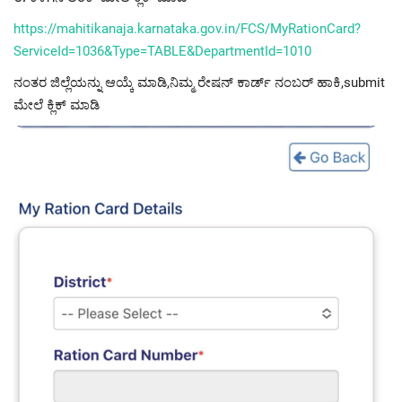
https://mahitikanaja.karnataka.gov.in/FCS/MyRationCard?
ServiceId=1036&Type=TABLE&DepartmentId=1010
ನಂತರ ಜಿಲ್ಲೆಯನ್ನು ಆಯ್ಕೆ ಮಾಡಿ,ನಿಮ್ಮ ರೇಷನ್ ಕಾರ್ಡ್ ನಂಬರ್ ಹಾಕಿ,submit
ಮೇಲೆ ಕ್ಲಿಕ್ ಮಾಡಿ