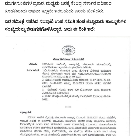
ಮಾರ್ಗಸೂಚಿಗಳ ಪ್ರಕಾರ, ಮಧ್ಯಮ ಬರಕ್ಕೆ ಕೇಂದ್ರ ಸರ್ಕಾರ ಪರಿಹಾರ
ಕೊಡಬಹುದು ಅಥವಾ ಇಲ್ಲದೇ ಇರಬಹುದು ಎಂದು ಹೇಳಿದರು.
ಬರ ಸಮೀಕ್ಷೆ ನಡೆಸಿದ ಸಂಪುಟ ಉಪ ಸಮಿತಿ ತಂಡ ಜಿಲ್ಲಾವಾರು ತಾಲ್ಲೂಕುಗಳ
ಸಂಖ್ಯೆಯನ್ನು ಬಿಡುಗಡೆಗೊಳಿಸಿದ್ದಾರೆ. ಅದು ಈ ರೀತಿ ಇದೆ: