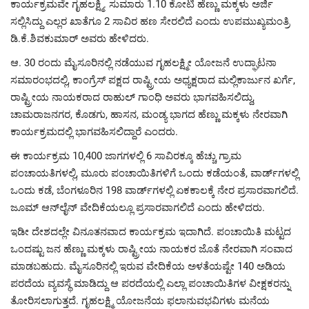
ಕಾರ್ಯಕ್ರಮವೇ ಗೃಹಲಕ್ಷ್ಮಿ. ಸುಮಾರು 1.10 ಕೋಟಿ ಹೆಣ್ಣು ಮಕ್ಕಳು ಅರ್ಜಿ
ಸಲ್ಲಿಸಿದ್ದು ಎಲ್ಲರ ಖಾತೆಗೂ 2 ಸಾವಿರ ಹಣ ಸೇರಲಿದೆ ಎಂದು ಉಪಮುಖ್ಯಮಂತ್ರಿ
ಡಿ.ಕೆ.ಶಿವಕುಮಾರ್ ಅವರು ಹೇಳಿದರು.
ಆ. 30 ರಂದು ಮೈಸೂರಿನಲ್ಲಿ ನಡೆಯುವ ಗೃಹಲಕ್ಷ್ಮೀ ಯೋಜನೆ ಉದ್ಘಾಟನಾ
ಸಮಾರಂಭದಲ್ಲಿ, ಕಾಂಗ್ರೆಸ್ ಪಕ್ಷದ ರಾಷ್ಟ್ರೀಯ ಅಧ್ಯಕ್ಷರಾದ ಮಲ್ಲಿಕಾರ್ಜುನ ಖರ್ಗೆ,
ರಾಷ್ಟ್ರೀಯ ನಾಯಕರಾದ ರಾಹುಲ್ ಗಾಂಧಿ ಅವರು ಭಾಗವಹಿಸಲಿದ್ದು,
ಚಾಮರಾಜನಗರ, ಕೊಡಗು, ಹಾಸನ, ಮಂಡ್ಯ ಭಾಗದ ಹೆಣ್ಣು ಮಕ್ಕಳು ನೇರವಾಗಿ
ಕಾರ್ಯಕ್ರಮದಲ್ಲಿ ಭಾಗವಹಿಸಲಿದ್ದಾರೆ ಎಂದರು.
ಈ ಕಾರ್ಯಕ್ರಮ 10,400 ಜಾಗಗಳಲ್ಲಿ 6 ಸಾವಿರಕ್ಕೂ ಹೆಚ್ಚು ಗ್ರಾಮ
ಪಂಚಾಯತಿಗಳಲ್ಲಿ, ಮೂರು ಪಂಚಾಯಿತಿಗಳಿಗೆ ಒಂದು ಕಡೆಯಂತೆ, ವಾರ್ಡ್‌ಗಳಲ್ಲಿ
ಒಂದು ಕಡೆ, ಬೆಂಗಳೂರಿನ 198 ವಾರ್ಡ್‌ಗಳಲ್ಲಿ ಏಕಕಾಲಕ್ಕೆ ನೇರ ಪ್ರಸಾರವಾಗಲಿದೆ.
ಜೂಮ್ ಆನ್‌ಲೈನ್‌ ವೇದಿಕೆಯಲ್ಲೂ ಪ್ರಸಾರವಾಗಲಿದೆ ಎಂದು ಹೇಳಿದರು.
ಇಡೀ ದೇಶದಲ್ಲೇ ವಿನೂತನವಾದ ಕಾರ್ಯಕ್ರಮ ಇದಾಗಿದೆ. ಪಂಚಾಯಿತಿ ಮಟ್ಟದ
ಒಂದಷ್ಟು ಜನ ಹೆಣ್ಣು ಮಕ್ಕಳು ರಾಷ್ಟ್ರೀಯ ನಾಯಕರ ಜೊತೆ ನೇರವಾಗಿ ಸಂವಾದ
ಮಾಡಬಹುದು. ಮೈಸೂರಿನಲ್ಲಿ ಇರುವ ವೇದಿಕೆಯ ಅಳತೆಯಷ್ಟೇ 140 ಅಡಿಯ
ಪರದೆಯ ವ್ಯವಸ್ಥೆ ಮಾಡಿದ್ದು ಆ ಪರದೆಯಲ್ಲಿ ಎಲ್ಲಾ ಪಂಚಾಯಿತಿಗಳ ವೀಕ್ಷಕರನ್ನು
ತೋರಿಸಲಾಗುತ್ತದೆ. ಗೃಹಲಕ್ಷ್ಮಿ ಯೋಜನೆಯ ಫಲಾನುವಭವಿಗಳು ಮನೆಯ