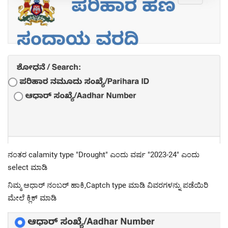
ನಂತರ calamity type "Drought" ಎಂದು ವರ್ಷ "2023-24" ಎಂದು
select ಮಾಡಿ
ನಿಮ್ಮ ಆಧಾರ್ ನಂಬರ್ ಹಾಕಿ,Captch type ಮಾಡಿ ವಿವರಗಳನ್ನು ಪಡೆಯಿರಿ
ಮೇಲೆ ಕ್ಲಿಕ್ ಮಾಡಿ