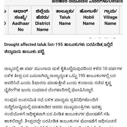
Drought affected taluk list-195 ತಾಲೂಕುಗಳು ಬರಪೀಡಿತ,ಇಲ್ಲಿದೆ
ಜಿಲ್ಲಾವಾರು ತಾಲೂಕು ಪಟ್ಟಿ
ರಾಜ್ಯದಲ್ಲಿ ಈ ವರ್ಷ ಮುಂಗಾರು ಮಳೆ ಕೈಕೊಟ್ಟಿರುವುದರಿಂದ ಕಳೆದ 10 ವರ್ಷಗಳ
ಬಳಿಕ ತೀವ್ರ ಬರ ಎದುರಾಗಿದ್ದು ರಾಜ್ಯಾದ್ಯಂತ ಒಟ್ಟು 195 ತಾಲೂಕುಗಳಲ್ಲಿ ಬರ
ಆವರಿಸಿದೆ ಎಂದು ಶಿಫಾರಸು ಮಾಡುತ್ತೇವೆ ಎಂದು ಕಂದಾಯ ಸಚಿವ ಕೃಷ್ಣ
ಭೈರೇಗೌಡ ಇಂದು ಬುಧವಾರ ಬೆಂಗಳೂರಿನಲ್ಲಿ ಘೋಷಿಸಿದ್ದಾರೆ.
ಸಂಪುಟ ಉಪಸಮಿತಿ ಸಭೆ ಬಳಿಕ ಮಾಧ್ಯಮ ಪ್ರತಿನಿಧಿಗಳೊಂದಿಗೆ
ಸುದ್ದಿಗೋಷ್ಠಿಯಲ್ಲಿ ಮಾತನಾಡಿದ ಅವರು ಮುಖ್ಯಮಂತ್ರಿಗಳು ಇವತ್ತು
ಸಂಜೆಯೊಳಗೆ ಅಧಿಕೃತವಾಗಿ ಬರ ಪೀಡಿತ ತಾಲೂಕುಗಳ ಘೋಷಣೆಗೆ ಸಹಿ
ಹಾಕಲಿದ್ದಾರೆ. ಶೀಘ್ರದಲ್ಲೇ ಬರಪೀಡಿತ ತಾಲೂಕುಗಳ ಘೋಷಣೆಗೆ ಅಧಿಸೂಚನೆ