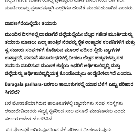
ಬೆಲ್ಲದ ಗಣೇಶ ಮೂರ್ತಿಯನ್ನು ಪ್ರತಿಷ್ಠಾಪನೆ ಮಾಡಿ ವಿಸರ್ಜನೆಯ ದಿನ ಇದೇ
ಮೂರ್ತಿಯನ್ನು ಪ್ರಸಾದವನ್ನಾಗಿ ಎಲ್ಲರಿಗೂ ಹಂಚಿಕೆ ಮಾಡಬಹುದಾಗಿದೆ ಎಂದರು.
ದಾವಣಗೆರೆಯಲ್ಲಿಯೇ ತಯಾರು
ಮುಂದಿನ ದಿನಗಳಲ್ಲಿ ದಾವಣಗೆರೆ ಜಿಲ್ಲೆಯಲ್ಲಿಯೇ ಬೆಲ್ಲದ ಗಣೇಶ ಮೂರ್ತಿಯನ್ನು
ತಯಾರು ಮಾಡಲು ಎಲ್ಲಾ ತಾಂತ್ರಿಕ ನೆರವನ್ನು ರೈತ ಉತ್ಪಾದಕ ಕಂಪನಿಗಳಿಗೆ ಮತ್ತು
ಸ್ವ ಸಹಾಯ ಸಂಘಗಳಿಗೆ ಕೊಡಿಸುವ ಮೂಲಕ ಪರಿಸರ ಸ್ನೇಹಿ ಬ್ಯಾಗ್‌ಗಳ
ಉತ್ಪಾದನೆ, ಮದುವೆ ಸಮಾರಂಭಗಳಲ್ಲಿ ನೀಡಲು ಬೆಲ್ಲದ ಹಚ್ಚುಗಳನ್ನು ಸಹ
ತಯಾರು ಮಾಡಿಸುವ ಮೂಲಕ ಜಿಲ್ಲೆಯ ಜನರಿಗೆ ಆರ್ಥಿಕಾಭಿವೃದ್ದಿ ಮತ್ತು
ಜಿಲ್ಲೆಯನ್ನು ಆರ್ಥಿಕಾಭಿವೃದ್ದಿಯತ್ತ ಕೊಂಡೊಯ್ಯಲು ಉದ್ದೇಶಿಸಲಾಗಿದೆ ಎಂದರು.
Baragala parihara-ಬರಗಾಲ ತಾಲೂಕುಗಳಲ್ಲಿ ಯಾವ ಬೆಳೆಗೆ ಎಷ್ಟು ಪರಿಹಾರ
ಸಿಗಲಿದೆ?
ಬರ ಘೋಷಣೆಯಾಗಿರುವ ತಾಲೂಕುಗಳಲ್ಲಿ ಬ್ಯಾಂಕುಗಳು ಸಂಘ ಸಂಸ್ಥೆಗಳು
ಲೇವಾದೇವಿದಾರರು ಸದ್ಯಕ್ಕೆ ರೈತರಿಂದ ಸಾಲ ವಸೂಲಿ ಮಾಡಬಾರದು ಎಂದು
ಸರ್ಕಾರ ಆದೇಶ ಹೊರಡಿಸಿದೆ.
ಬರ ಘೋಷಣೆ ಆಗಿರುವುದರಿಂದ ಬೆಳೆ ಪರಿಹಾರ ನೀಡಲಾಗುವುದು.