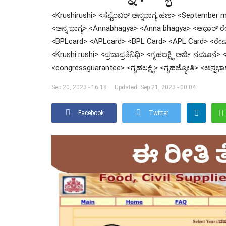
<Krushirushi> <ಸೆಪ್ಟೆಂಬರ್ ಅನ್ನಭಾಗ್ಯ ಹಣ> <September
<ಅನ್ನ ಭಾಗ್ಯ> <Annabhagya> <Anna bhagya> <ಆಧಾರ್ ರೇ
<BPLcard> <APLcard> <BPL Card> <APL Card> <ರೇಷನ
<Krushi rushi> <ಪ್ರಜಾಪ್ರತಿನಿಧಿ> <ಗೃಹಲಕ್ಷ್ಮಿ ಅರ್ಜಿ ನಮೂನ
<congressguarantee> <ಗೃಹಲಕ್ಷ್ಮಿ> <ಗೃಹಜ್ಯೋತಿ> <ಅನ್ನ
Sep 20, 2023 - 16:18
Updated: Sep 21, 2023 - 00:04
Facebook
Twitter