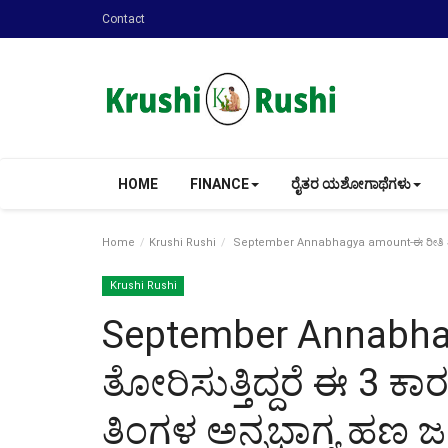
Contact
HOME
FINANCE
ರೈತರ ಯಶೋಗಾಥೆಗಳು
Home
Krushi Rushi
September Annabhagya amount-ಈ ರೀತಿ ತೋರಿಸು
Krushi Rushi
September Annabha
ತೋರಿಸುತ್ತಿದ್ದರೆ ಈ 3 ಕ
ತಿಂಗಳ ಅನ್ನಭಾಗ್ಯ ಹಣ ಜ