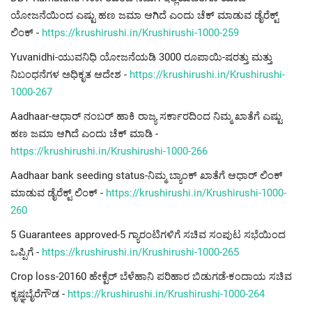
ಯೋಜನೆಯಿಂದ ಎಷ್ಟು ಹಣ ಜಮಾ ಆಗಿದೆ ಎಂದು ಚೆಕ್ ಮಾಡುವ ಡೈರೆಕ್ಟ್
ಲಿಂಕ್ -
https://krushirushi.in/Krushirushi-1000-259
Yuvanidhi-ಯುವನಿಧಿ ಯೋಜನೆಯಡಿ 3000 ರೂಪಾಯಿ-ಷರತ್ತು ಮತ್ತು
ನಿಬಂಧನೆಗಳ ಅಧಿಕೃತ ಆದೇಶ -
https://krushirushi.in/Krushirushi-
1000-267
Aadhaar-ಆಧಾರ್ ನಂಬರ್ ಹಾಕಿ ರಾಜ್ಯ ಸರ್ಕಾರದಿಂದ ನಿಮ್ಮ ಖಾತೆಗೆ ಎಷ್ಟು
ಹಣ ಜಮಾ ಆಗಿದೆ ಎಂದು ಚೆಕ್ ಮಾಡಿ -
https://krushirushi.in/Krushirushi-1000-266
Aadhaar bank seeding status-ನಿಮ್ಮ ಬ್ಯಾಂಕ್ ಖಾತೆಗೆ ಆಧಾರ್ ಲಿಂಕ್
ಮಾಡುವ ಡೈರೆಕ್ಟ್ ಲಿಂಕ್ -
https://krushirushi.in/Krushirushi-1000-
260
5 Guarantees approved-5 ಗ್ಯಾರಂಟಿಗಳಿಗೆ ಸಚಿವ ಸಂಪುಟ ಸಭೆಯಿಂದ
ಒಪ್ಪಿಗೆ -
https://krushirushi.in/Krushirushi-1000-265
Crop loss-20160 ಹೇಕ್ಟೆರ್ ಬೆಳೆಹಾನಿ ಪರಿಹಾರ ಬಿಡುಗಡೆ-ಕಂದಾಯ ಸಚಿವ
ಕೃಷ್ಞಬೈರೆಗೌಡ -
https://krushirushi.in/Krushirushi-1000-264