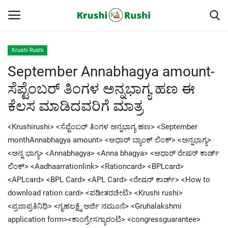
Krushi Rushi
September Annabhagya amount-
Home
ಸೆಪ್ಟೆಂಬರ್ ತಿಂಗಳ ಅನ್ನಭಾಗ್ಯ ಹಣ ಈ
Finance
ಕೆಲಸ ಮಾಡಿದವರಿಗೆ ಮಾತ್ರ
Contact
<Krushirushi> <ಸೆಪ್ಟೆಂಬರ್ ತಿಂಗಳ ಅನ್ನಭಾಗ್ಯ ಹಣ> <September
monthAnnabhagya amount> <ಆಧಾರ್ ಬ್ಯಾಂಕ್ ಲಿಂಕ್> <ಅನ್ನಭಾಗ್ಯ>
ರೈತರ ಯಶೋಗಾಥೆಗಳು
<ಅನ್ನ ಭಾಗ್ಯ> <Annabhagya> <Anna bhagya> <ಆಧಾರ್ ರೇಷನ್ ಕಾರ್ಡ್
ಲಿಂಕ್> <Aadhaarrationlink> <Rationcard> <BPLcard>
Krushi Rushi
<APLcard> <BPL Card> <APL Card> <ರೇಷನ್ ಕಾರ್ಡ್> <How to
download ration card> <ಪಡೀತರಚೀಟಿ> <Krushi rushi>
ಮುಂದಿನ 5 ದಿನಗಳ ಮಳೆ ಮಾಹಿತಿ
<ಪ್ರಜಾಪ್ರತಿನಿಧಿ> <ಗೃಹಲಕ್ಷ್ಮಿ ಅರ್ಜಿ ನಮೂನೆ> <Gruhalakshmi
application form><ಕಾಂಗ್ರೇಸಗ್ಯಾರಂಟಿ> <congressguarantee>
Gallery