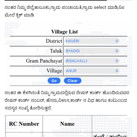
ನಂತರ ನಿಮ್ಮ ಜಿಲ್ಲೆ,ತಾಲೂಕು,ಗ್ರಾಮ ಪಂಚಾಯತಿ,ಗ್ರಾಮ select ಮಾಡಿ,Go
ಮೇಲೆ ಕ್ಲಿಕ್ ಮಾಡಿ
ನಂತರ ಈ ಕೆಳಗಿನಂತೆ ನಿಮ್ಮ ಗ್ರಾಮದಲ್ಲಿರುವ ರೇಷನ್ ಕಾರ್ಡ್ ಹೊಂದಿರುವವರ
ರೇಷನ್ ಕಾರ್ಡ್ ನಂಬರ್, ಹೆಸರು,ವಿಳಾಸ,ಕಾರ್ಡ್ ನ ವಿಧ ಹಾಗೂ ಕುಟುಂಬದ
ಸದಸ್ಯರ ಸಂಖ್ಯೆ ತೋರಿಸುತ್ತದೆ.