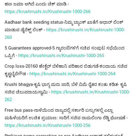
ಹಣ ಜಮಾ ಆಗಿದೆ ಎಂದು ಚೆಕ್ ಮಾಡಿ -
https://krushirushi.in/Krushirushi-1000-266
Aadhaar bank seeding status-ನಿಮ್ಮ ಬ್ಯಾಂಕ್ ಖಾತೆಗೆ ಆಧಾರ್ ಲಿಂಕ್
ಮಾಡುವ ಡೈರೆಕ್ಟ್ ಲಿಂಕ್ -
https://krushirushi.in/Krushirushi-1000-
260
5 Guarantees approved-5 ಗ್ಯಾರಂಟಿಗಳಿಗೆ ಸಚಿವ ಸಂಪುಟ ಸಭೆಯಿಂದ
ಒಪ್ಪಿಗೆ -
https://krushirushi.in/Krushirushi-1000-265
Crop loss-20160 ಹೇಕ್ಟೆರ್ ಬೆಳೆಹಾನಿ ಪರಿಹಾರ ಬಿಡುಗಡೆ-ಕಂದಾಯ ಸಚಿವ
ಕೃಷ್ಞಬೈರೆಗೌಡ -
https://krushirushi.in/Krushirushi-1000-264
Krushi bhagya-ಕೃಷಿ ಭಾಗ್ಯ ಮರು ಜಾರಿ, ಬೆಳೆ ವಿಮೆ ರೈತರ ಕಂತು ಕಡಿತ- ಕೃಷಿ
ಸಚಿವ ಚೆಲುವರಾಯಸ್ವಾಮಿ -
https://krushirushi.in/Krushirushi-1000-
262
Free bus pass-ನಾಳೆಯಿಂದ ರಾಜ್ಯದಲ್ಲಿ ಸರ್ಕಾರಿ ಬಸ್ಸುಗಳಲ್ಲಿ ಎಲ್ಲಾ
ಮಹಿಳೆಯರಿಗೆ ಉಚಿತ ಪ್ರಯಾಣ: ಸಾರಿಗೆ ಸಚಿವ ರಾಮಲಿಂಗಾ ರೆಡ್ಡಿ ಘೋಷಣೆ -
https://krushirushi.in/Krushirushi-1000-256