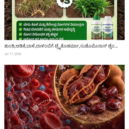
ಶುಂಠಿ,ಅಡಿಕೆ,ಬಾಳೆ,ದಾಳಿಂಬೆಗೆ ಟ್ರೈಕೊಡರ್ಮಾ,ಸುಡೊಮೊನಾಸ್ ಡ್ರೆಂ...
Jul 17, 2026