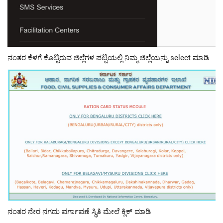
ನಂತರ ಕೆಳಗೆ ಕೊಟ್ಟಿರುವ ಜಿಲ್ಲೆಗಳ ಪಟ್ಟಿಯಲ್ಲಿ ನಿಮ್ಮ ಜಿಲ್ಲೆಯನ್ನು select ಮಾಡಿ
ನಂತರ ನೇರ ನಗದು ವರ್ಗಾವಣೆ ಸ್ಥಿತಿ ಮೇಲೆ ಕ್ಲಿಕ್ ಮಾಡಿ