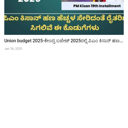
Union budget 2025-ಕೇಂದ್ರ ಬಜೇಟ್ 2025ರಲ್ಲಿ ಪಿಎಂ ಕಿಸಾನ್ ಹಣ...
Jan 26, 2025