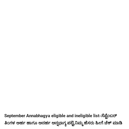
September Annabhagya eligible and ineligible list-ಸೆಪ್ಟೆಂಬರ್
ತಿಂಗಳ ಅರ್ಹ ಹಾಗೂ ಅನರ್ಹ ಅನ್ನಭಾಗ್ಯ ಪಟ್ಟಿ,ನಿಮ್ಮ ಹೆಸರು ಹೀಗೆ ಚೆಕ್ ಮಾಡಿ