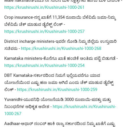
Male nakshatra-2023 ನೇ ಸಾಲಿನ ಮಳೆ ನಕ್ಷತ್ರಗಳು ಹಾಗೂ ಮಳೆ ದಿನಾಂಕ -
https://krushirushi.in/Krushirushi-1000-261
Crop insurance-ನನ್ನ ಖಾತೆಗೆ 11,354 ರೂಪಾಯಿ ಬೆಳೆವಿಮೆ ಜಮಾ-ನಿಮ್ಮ
ಬೆಳೆವಿಮೆ ಚೆಕ್ ಮಾಡುವ ಡೈರೆಕ್ಟ್ ಲಿಂಕ್ -
https://krushirushi.in/Krushirushi-1000-257
District incharge ministers-ಇವರೇ ನೋಡಿ ನಿಮ್ಮ ಜಿಲ್ಲೆಯ ಉಸ್ತುವಾರಿ
ಸಚಿವರು -
https://krushirushi.in/Krushirushi-1000-268
Karnataka ministers-ಕೊನೆಗೂ ಖಾತೆ ಹಂಚಿಕೆ ಅಂತಿಮ ಪಟ್ಟಿ ಬಿಡುಗಡೆ -
https://krushirushi.in/Krushirushi-1000-254
DBT Karnataka-ಸರ್ಕಾರದಿಂದ ನಿಮಗೆ ಇಲ್ಲಿಯವರೆಗೂ ಯಾವ
ಯೋಜನೆಯಿಂದ ಎಷ್ಟು ಹಣ ಜಮಾ ಆಗಿದೆ ಎಂದು ಚೆಕ್ ಮಾಡುವ ಡೈರೆಕ್ಟ್
ಲಿಂಕ್ -
https://krushirushi.in/Krushirushi-1000-259
Yuvanidhi-ಯುವನಿಧಿ ಯೋಜನೆಯಡಿ 3000 ರೂಪಾಯಿ-ಷರತ್ತು ಮತ್ತು
ನಿಬಂಧನೆಗಳ ಅಧಿಕೃತ ಆದೇಶ -
https://krushirushi.in/Krushirushi-
1000-267
Aadhaar-ಆಧಾರ್ ನಂಬರ್ ಹಾಕಿ ರಾಜ್ಯ ಸರ್ಕಾರದಿಂದ ನಿಮ್ಮ ಖಾತೆಗೆ ಎಷ್ಟು