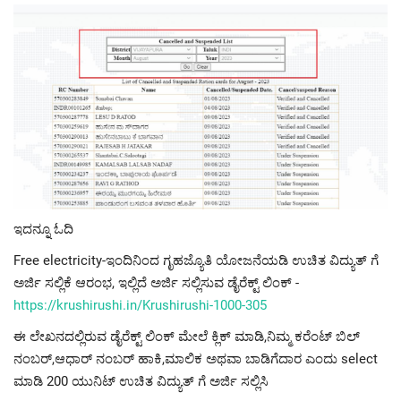
ಇದನ್ನೂ ಓದಿ
Free electricity-ಇಂದಿನಿಂದ ಗೃಹಜ್ಯೊತಿ ಯೋಜನೆಯಡಿ ಉಚಿತ ವಿದ್ಯುತ್ ಗೆ
ಅರ್ಜಿ ಸಲ್ಲಿಕೆ ಆರಂಭ, ಇಲ್ಲಿದೆ ಅರ್ಜಿ ಸಲ್ಲಿಸುವ ಡೈರೆಕ್ಟ್ ಲಿಂಕ್ -
https://krushirushi.in/Krushirushi-1000-305
ಈ ಲೇಖನದಲ್ಲಿರುವ ಡೈರೆಕ್ಟ್ ಲಿಂಕ್ ಮೇಲೆ ಕ್ಲಿಕ್ ಮಾಡಿ,ನಿಮ್ಮ ಕರೆಂಟ್ ಬಿಲ್
ನಂಬರ್,ಆಧಾರ್ ನಂಬರ್ ಹಾಕಿ,ಮಾಲಿಕ ಅಥವಾ ಬಾಡಿಗೆದಾರ ಎಂದು select
ಮಾಡಿ 200 ಯುನಿಟ್ ಉಚಿತ ವಿದ್ಯುತ್ ಗೆ ಅರ್ಜಿ ಸಲ್ಲಿಸಿ