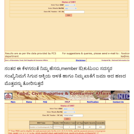
ನಂತರ ಈ ಕೆಳಗನಂತೆ ನಿಮ್ಮ ಹೆಸರು,member ID,ಕುಟುಂಬ ಸದಸ್ಯರ
ಸಂಖ್ಯೆ,ನಿಮಗೆ ಸಿಗುವ ಅಕ್ಕಿಯ ಅಳತೆ ಹಾಗೂ ನಿಮ್ಮ ಖಾತೆಗೆ ಜಮಾ ಆದ ಹಣದ
ಮೊತ್ತವನ್ನು ತೋರಿಸುತ್ತದೆ