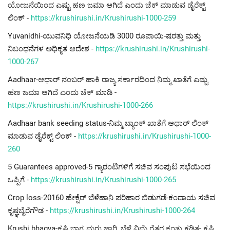
ಯೋಜನೆಯಿಂದ ಎಷ್ಟು ಹಣ ಜಮಾ ಆಗಿದೆ ಎಂದು ಚೆಕ್ ಮಾಡುವ ಡೈರೆಕ್ಟ್
ಲಿಂಕ್ -
https://krushirushi.in/Krushirushi-1000-259
Yuvanidhi-ಯುವನಿಧಿ ಯೋಜನೆಯಡಿ 3000 ರೂಪಾಯಿ-ಷರತ್ತು ಮತ್ತು
ನಿಬಂಧನೆಗಳ ಅಧಿಕೃತ ಆದೇಶ -
https://krushirushi.in/Krushirushi-
1000-267
Aadhaar-ಆಧಾರ್ ನಂಬರ್ ಹಾಕಿ ರಾಜ್ಯ ಸರ್ಕಾರದಿಂದ ನಿಮ್ಮ ಖಾತೆಗೆ ಎಷ್ಟು
ಹಣ ಜಮಾ ಆಗಿದೆ ಎಂದು ಚೆಕ್ ಮಾಡಿ -
https://krushirushi.in/Krushirushi-1000-266
Aadhaar bank seeding status-ನಿಮ್ಮ ಬ್ಯಾಂಕ್ ಖಾತೆಗೆ ಆಧಾರ್ ಲಿಂಕ್
ಮಾಡುವ ಡೈರೆಕ್ಟ್ ಲಿಂಕ್ -
https://krushirushi.in/Krushirushi-1000-
260
5 Guarantees approved-5 ಗ್ಯಾರಂಟಿಗಳಿಗೆ ಸಚಿವ ಸಂಪುಟ ಸಭೆಯಿಂದ
ಒಪ್ಪಿಗೆ -
https://krushirushi.in/Krushirushi-1000-265
Crop loss-20160 ಹೇಕ್ಟೆರ್ ಬೆಳೆಹಾನಿ ಪರಿಹಾರ ಬಿಡುಗಡೆ-ಕಂದಾಯ ಸಚಿವ
ಕೃಷ್ಞಬೈರೆಗೌಡ -
https://krushirushi.in/Krushirushi-1000-264
Krushi bhagya-ಕೃಷಿ ಭಾಗ್ಯ ಮರು ಜಾರಿ, ಬೆಳೆ ವಿಮೆ ರೈತರ ಕಂತು ಕಡಿತ- ಕೃಷಿ