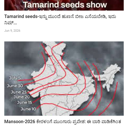
Tamarind seeds-ಇನ್ನು ಮುಂದೆ ಹುಣಸೆ ಬೀಜ ಎಸೆಯಬೇಡಿ, ಇದು
ನಿಮ್...
Jun 9, 2026
Mansoon-2026 ಕೇರಳಂಗೆ ಮುಂಗಾರು ಪ್ರವೇಶ: ಈ ಬಾರಿ ವಾಡಿಕೆಗಿಂತ
...