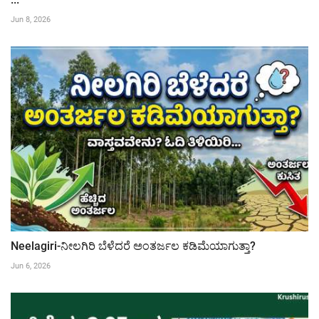
Jun 8, 2026
Neelagiri-ನೀಲಗಿರಿ ಬೆಳೆದರೆ ಅಂತರ್ಜಲ ಕಡಿಮೆಯಾಗುತ್ತಾ?
Jun 6, 2026