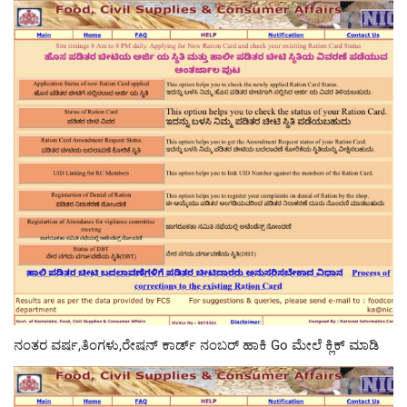
ನಂತರ ವರ್ಷ,ತಿಂಗಳು,ರೇಷನ್ ಕಾರ್ಡ್ ನಂಬರ್ ಹಾಕಿ Go ಮೇಲೆ ಕ್ಲಿಕ್ ಮಾಡಿ