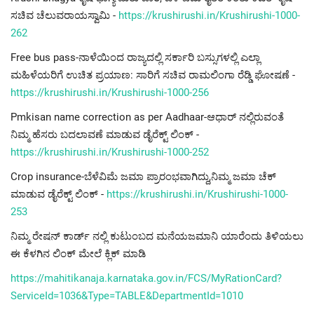
ಸಚಿವ ಚೆಲುವರಾಯಸ್ವಾಮಿ -
https://krushirushi.in/Krushirushi-1000-
262
Free bus pass-ನಾಳೆಯಿಂದ ರಾಜ್ಯದಲ್ಲಿ ಸರ್ಕಾರಿ ಬಸ್ಸುಗಳಲ್ಲಿ ಎಲ್ಲಾ
ಮಹಿಳೆಯರಿಗೆ ಉಚಿತ ಪ್ರಯಾಣ: ಸಾರಿಗೆ ಸಚಿವ ರಾಮಲಿಂಗಾ ರೆಡ್ಡಿ ಘೋಷಣೆ -
https://krushirushi.in/Krushirushi-1000-256
Pmkisan name correction as per Aadhaar-ಆಧಾರ್ ನಲ್ಲಿರುವಂತೆ
ನಿಮ್ಮ ಹೆಸರು ಬದಲಾವಣೆ ಮಾಡುವ ಡೈರೆಕ್ಟ್ ಲಿಂಕ್ -
https://krushirushi.in/Krushirushi-1000-252
Crop insurance-ಬೆಳೆವಿಮೆ ಜಮಾ ಪ್ರಾರಂಭವಾಗಿದ್ದು,ನಿಮ್ಮ ಜಮಾ ಚೆಕ್
ಮಾಡುವ ಡೈರೆಕ್ಟ್ ಲಿಂಕ್ -
https://krushirushi.in/Krushirushi-1000-
253
ನಿಮ್ಮ ರೇಷನ್ ಕಾರ್ಡ್ ನಲ್ಲಿ ಕುಟುಂಬದ ಮನೆಯಜಮಾನಿ ಯಾರೆಂದು ತಿಳಿಯಲು
ಈ ಕೆಳಗಿನ ಲಿಂಕ್ ಮೇಲೆ ಕ್ಲಿಕ್ ಮಾಡಿ
https://mahitikanaja.karnataka.gov.in/FCS/MyRationCard?
ServiceId=1036&Type=TABLE&DepartmentId=1010