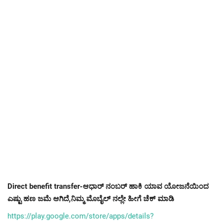
Direct benefit transfer-ಆಧಾರ್ ನಂಬರ್ ಹಾಕಿ ಯಾವ ಯೋಜನೆಯಿಂದ
ಎಷ್ಟು ಹಣ ಜಮೆ ಆಗಿದೆ,ನಿಮ್ಮ ಮೊಬೈಲ್ ನಲ್ಲೇ ಹೀಗೆ ಚೆಕ್ ಮಾಡಿ
https://play.google.com/store/apps/details?