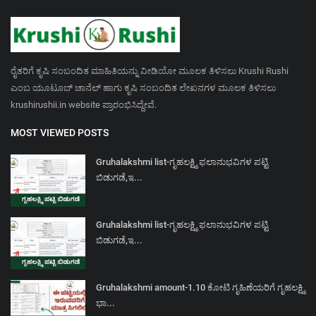
ರೈತರಿಗೆ ಕೃಷಿ ಸಂಬಂದಿತ ಮಾಹಿತಿಯನ್ನು ವೀಡಿಯೋ ಮೂಲಕ ತಿಳಿಸಲು Krushi Rushi
ಎಂಬ ಯೂಟೂಬ್ ಚಾನೆಲ್ ಹಾಗು ಕೃಷಿ ಸಂಬಂದಿತ ಲೇಖನಗಳ ಮೂಲಕ ತಿಳಿಸಲು
krushirushii.in website ಪ್ರಾರಂಭಿಸಿದ್ದೇವೆ.
MOST VIEWED POSTS
Gruhalakshmi list-ಗೃಹಲಕ್ಷ್ಮಿ ಫಲಾನುಭವಿಗಳ ಪಟ್ಟಿ
ಬಿಡುಗಡೆ,ಇ...
Gruhalakshmi list-ಗೃಹಲಕ್ಷ್ಮಿ ಫಲಾನುಭವಿಗಳ ಪಟ್ಟಿ
ಬಿಡುಗಡೆ,ಇ...
Gruhalakshmi amount-1.10 ಕೋಟಿ ಗೃಹಿಣೆಯರಿಗೆ ಗೃಹಲಕ್ಷ್ಮಿ
ಭಾ...