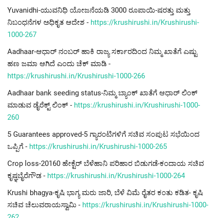
Yuvanidhi-ಯುವನಿಧಿ ಯೋಜನೆಯಡಿ 3000 ರೂಪಾಯಿ-ಷರತ್ತು ಮತ್ತು
ನಿಬಂಧನೆಗಳ ಅಧಿಕೃತ ಆದೇಶ -
https://krushirushi.in/Krushirushi-
1000-267
Aadhaar-ಆಧಾರ್ ನಂಬರ್ ಹಾಕಿ ರಾಜ್ಯ ಸರ್ಕಾರದಿಂದ ನಿಮ್ಮ ಖಾತೆಗೆ ಎಷ್ಟು
ಹಣ ಜಮಾ ಆಗಿದೆ ಎಂದು ಚೆಕ್ ಮಾಡಿ -
https://krushirushi.in/Krushirushi-1000-266
Aadhaar bank seeding status-ನಿಮ್ಮ ಬ್ಯಾಂಕ್ ಖಾತೆಗೆ ಆಧಾರ್ ಲಿಂಕ್
ಮಾಡುವ ಡೈರೆಕ್ಟ್ ಲಿಂಕ್ -
https://krushirushi.in/Krushirushi-1000-
260
5 Guarantees approved-5 ಗ್ಯಾರಂಟಿಗಳಿಗೆ ಸಚಿವ ಸಂಪುಟ ಸಭೆಯಿಂದ
ಒಪ್ಪಿಗೆ -
https://krushirushi.in/Krushirushi-1000-265
Crop loss-20160 ಹೇಕ್ಟೆರ್ ಬೆಳೆಹಾನಿ ಪರಿಹಾರ ಬಿಡುಗಡೆ-ಕಂದಾಯ ಸಚಿವ
ಕೃಷ್ಞಬೈರೆಗೌಡ -
https://krushirushi.in/Krushirushi-1000-264
Krushi bhagya-ಕೃಷಿ ಭಾಗ್ಯ ಮರು ಜಾರಿ, ಬೆಳೆ ವಿಮೆ ರೈತರ ಕಂತು ಕಡಿತ- ಕೃಷಿ
ಸಚಿವ ಚೆಲುವರಾಯಸ್ವಾಮಿ -
https://krushirushi.in/Krushirushi-1000-
262