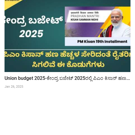
Union budget 2025-ಕೇಂದ್ರ ಬಜೇಟ್ 2025ರಲ್ಲಿ ಪಿಎಂ ಕಿಸಾನ್ ಹಣ...
Jan 26, 2025