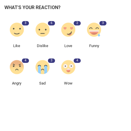
WHAT'S YOUR REACTION?
3
6
2
3
Like
Dislike
Love
Funny
4
3
4
Angry
Sad
Wow