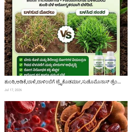
ಶುಂಠಿ,ಅಡಿಕೆ,ಬಾಳೆ,ದಾಳಿಂಬೆಗೆ ಟ್ರೈಕೊಡರ್ಮಾ,ಸುಡೊಮೊನಾಸ್ ಡ್ರೆಂ...
Jul 17, 2026