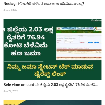
Neelagiri-ನೀಲಗಿರಿ ಬೆಳೆದರೆ ಅಂತರ್ಜಲ ಕಡಿಮೆಯಾಗುತ್ತಾ?
Jun 6, 2026
Bele vime amount-ಈ ಜಿಲ್ಲೆಯ 2.03 ಲಕ್ಷ ರೈತರಿಗೆ 76.94 ಕೋಟಿ...
Jan 27, 2025