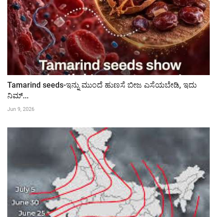
Tamarind seeds-ಇನ್ನು ಮುಂದೆ ಹುಣಸೆ ಬೀಜ ಎಸೆಯಬೇಡಿ, ಇದು
ನಿಮ್...
Jun 9, 2026