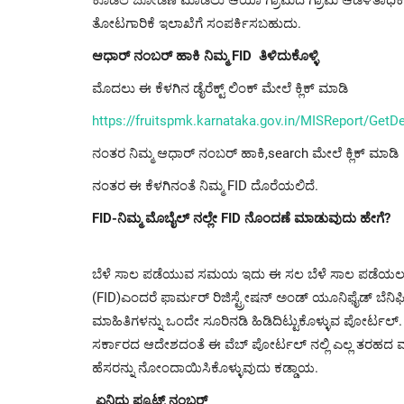
ತೋಟಗಾರಿಕೆ ಇಲಾಖೆಗೆ ಸಂಪರ್ಕಿಸಬಹುದು.
ಆಧಾರ್ ನಂಬರ್ ಹಾಕಿ ನಿಮ್ಮ FID ತಿಳಿದುಕೊಳ್ಳಿ
ಮೊದಲು ಈ ಕೆಳಗಿನ ಡೈರೆಕ್ಟ್ ಲಿಂಕ್ ಮೇಲೆ ಕ್ಲಿಕ್ ಮಾಡಿ
https://fruitspmk.karnataka.gov.in/MISReport/GetD
ನಂತರ ನಿಮ್ಮ ಆಧಾರ್ ನಂಬರ್ ಹಾಕಿ,search ಮೇಲೆ ಕ್ಲಿಕ್ ಮಾಡಿ
ನಂತರ ಈ ಕೆಳಗಿನಂತೆ ನಿಮ್ಮ FID ದೊರೆಯಲಿದೆ.
FID-ನಿಮ್ಮ ಮೊಬೈಲ್ ನಲ್ಲೇ FID ನೊಂದಣೆ ಮಾಡುವುದು ಹೇಗೆ?
ಬೆಳೆ ಸಾಲ ಪಡೆಯುವ ಸಮಯ ಇದು ಈ ಸಲ ಬೆಳೆ ಸಾಲ ಪಡೆಯಲು ಫ್ರೂ
(FID)ಎಂದರೆ ಫಾರ್ಮರ್ ರಿಜಿಸ್ಟ್ರೇಷನ್ ಅಂಡ್ ಯೂನಿಫೈಡ್ ಬೆನಿಫ
ಮಾಹಿತಿಗಳನ್ನು ಒಂದೇ ಸೂರಿನಡಿ ಹಿಡಿದಿಟ್ಟುಕೊಳ್ಳುವ ಪೋರ್
ಸರ್ಕಾರದ ಆದೇಶದಂತೆ ಈ ವೆಬ್ ಪೋರ್ಟಲ್ ನಲ್ಲಿ ಎಲ್ಲ ತರಹದ ವಾಣ
ಹೆಸರನ್ನು ನೋಂದಾಯಿಸಿಕೊಳ್ಳುವುದು ಕಡ್ಡಾಯ.
ಏನಿದು ಫ್ರೂಟ್ಸ್ ನಂಬರ್