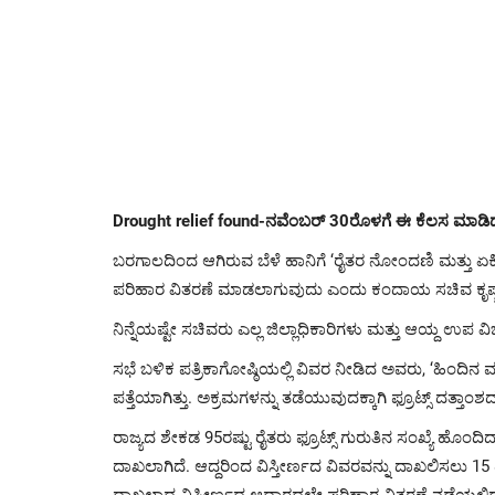
Drought relief found-ನವೆಂಬರ್ 30ರೊಳಗೆ ಈ ಕೆಲಸ ಮಾಡಿದ
ಬರಗಾಲದಿಂದ ಆಗಿರುವ ಬೆಳೆ ಹಾನಿಗೆ ‘ರೈತರ ನೋಂದಣಿ ಮತ್ತು ಏಕೀಕೃ
ಪರಿಹಾರ ವಿತರಣೆ ಮಾಡಲಾಗುವುದು ಎಂದು ಕಂದಾಯ ಸಚಿವ ಕೃಷ್
ನಿನ್ನೆಯಷ್ಟೇ ಸಚಿವರು ಎಲ್ಲ ಜಿಲ್ಲಾಧಿಕಾರಿಗಳು ಮತ್ತು ಆಯ್ದ ಉಪ
ಸಭೆ ಬಳಿಕ ಪತ್ರಿಕಾಗೋಷ್ಠಿಯಲ್ಲಿ ವಿವರ ನೀಡಿದ ಅವರು, ‘ಹಿಂದಿನ 
ಪತ್ತೆಯಾಗಿತ್ತು. ಅಕ್ರಮಗಳನ್ನು ತಡೆಯುವುದಕ್ಕಾಗಿ ಫ್ರೂಟ್ಸ್‌ ದತ್ತ
ರಾಜ್ಯದ ಶೇಕಡ 95ರಷ್ಟು ರೈತರು ಫ್ರೂಟ್ಸ್‌ ಗುರುತಿನ ಸಂಖ್ಯೆ ಹೊಂದಿದ್
ದಾಖಲಾಗಿದೆ. ಆದ್ದರಿಂದ ವಿಸ್ತೀರ್ಣದ ವಿವರವನ್ನು ದಾಖಲಿಸಲು 15 
ದಾಖಲಾದ ವಿಸ್ತೀರ್ಣದ ಆಧಾರದಲ್ಲೇ ಪರಿಹಾರ ವಿತರಣೆ ನಡೆಯಲಿದೆ