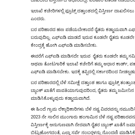
ಇಲಾಖೆ ಕಚೇರಿಗಳಲ್ಲಿ ಫ್ರೂಟ್ಸ್‌ ದತ್ತಾಂಶದಲ್ಲಿ ವಿಸ್ತೀರ್ಣ ದಾಖ
ಎಂದರು.
ಬರ ಪರಿಹಾರದ ಹಣ ಪಡೆಯಬೇಕಾದರೆ ರೈತರು ಕಡ್ಡಾಯವಾಗಿ ಎಫ್‌
ಬರುವುದಿಲ್ಲ. ಎಫ್‌ಐಡಿ ಮಾಡದೆ ಇರುವ ಕೂಡಲೇ ರೈತರು ಕೂಡಲೇ 
ಕೇಂದ್ರಕ್ಕೆ ಹೋಗಿ ಎಫ್‌ಐಡಿ ಮಾಡಿಸಬೇಕು.
ಈವರೆಗೆ ಎಫ್‌ಐಡಿ ಮಾಡಿಸದೇ ಇರುವ ರೈತರು ಕೂಡಲೇ ತಮ್ಮ ಸಮ
ಅಥವಾ ತೋಟಗಾರಿಕೆ ಇಲಾಖೆ ಕಚೇರಿಗೆ ತಮ್ಮ ಆಧಾರ ಕಾರ್ಡ್​, ಪಹಣ
ಎಫ್‌ಐಡಿ ಮಾಡಿಸಬೇಕು. ಇದಕ್ಕೆ ತಪ್ಪಿದಲ್ಲಿ ಸರ್ಕಾರದಿಂದ ನೀಡಲ್
ಬರ ಪರಿಹಾರದಲ್ಲಿ ಬೆಳೆ ಸಮೀಕ್ಷೆ ದತ್ತಾಂಶ ಹಾಗೂ ಫ್ರೂಟ್ಸ್ ತಂತ್
ಬ್ಯಾಂಕ್ ಖಾತೆಗೆ ಪಾವತಿಯಾಗುವುದರಿಂದ, ರೈತರು ತಮ್ಮ ಜಮೀನಿನ ನ
ಮಾಡಿಸಿಕೊಳ್ಳುವುದು ಕಡ್ಡಾಯವಾಗಿದೆ.
ಈ ಹಿಂದೆ ಗ್ರಾಮ ಲೆಕ್ಕಾಧಿಕಾರಿಗಳು ಬೆಳೆ ನಷ್ಟ ವಿವರವನ್ನು ನಮೂದಿಸ
2023 ನೇ ಸಾಲಿನ ಮುಂಗಾರು ಹಂಗಾಮಿನ ಬೆಳೆ ನಷ್ಟ ಪರಿಹಾರವನ್ನು ಬೆ
ವಿಸ್ತೀರ್ಣಕ್ಕೆ ಅನುಗುಣವಾಗಿ ನೇರವಾಗಿ ರೈತರ ಬ್ಯಾಂಕ್ ಖಾತೆಗ
ಬಿಟ್ಟುಹೋಗದಂತೆ, ಎಲ್ಲಾ ಸರ್ವೆ ನಂಬರ್‍ಗಳನ್ನು ನೊಂದಣಿ ಮಾಡಿಸಿಕೊ