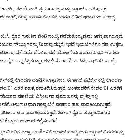
ಾರ್ಡ್, ಪಹಣಿ, ಜಾತಿ ಪ್ರಮಾಣಪತ್ರ ಮತ್ತು ಬ್ಯಾಂಕ್ ಪಾಸ್ ಪುಸ್ತಕ
 ತೋಟಗಾರಿಕೆ, ರೇಷ್ಮೆ, ಪಶುಸಂಗೋಪನೆ ಹಾಗೂ ವಿವಿಧ ಇಲಾಖೆಗಳ ಸೌಲಭ್ಯ
ಯಿಸಿ, ರೈತರ ಗುರುತಿನ ಚೀಟಿ ಸಂಖ್ಯೆ ಪಡೆದುಕೊಳ್ಳುವುದು ಅಗತ್ಯವಾಗಿರುತ್ತದೆ.
ೆಯುವ ಸೌಲಭ್ಯಗಳನ್ನು ನೀಡುವುದಲ್ಲದೆ, ಇತರೆ ಇಲಾಖೆಗಳಿಗೂ ಸಹ ಉತ್ತಮ
ಲ್ಲಿ ಪರಿಹಾರ, ಬೆಳೆ ವಿಮೆ, ಬೆಂಬಲ ಬೆಲೆ ಯೋಜನೆಯಡಿ ಫಲಾನುಭವಿಗಳಾಗಲು
ರೈತರು ಫ್ರುಟ್ಸ್ ತಂತ್ರಾಂಶದಲ್ಲಿ ನೊಂದಣಿ ಮಾಡಿಸಿ, ಎಫ್‍ಐಡಿ ಸಂಖ್ಯೆ
ಟ್ಸ್‍ನಲ್ಲಿ ನೊಂದಣಿ ಮಾಡಿಸಿಕೊಳ್ಳಬೇಕು. ಈಗಾಗಲೆ ಫ್ರುಟ್ಸ್‍ನಲ್ಲಿ ನೊಂದಣಿ
ಲ 01 ಎಕರೆ ಮಾತ್ರ ನಮೂದಿಸಿರುತ್ತಾರೆ, ಅಂತಹವರಿಗೆ ಕೇವಲ 01 ಎಕರೆಗೆ
ಸರಿಯಾದ ಪಹಣಿಯ ವಿಸ್ತೀರ್ಣದ ಪ್ರಮಾಣವನ್ನು ಫ್ರುಟ್ಸ್ ನಲ್ಲಿ
ಣತೆಗೆ ಅನುಗುಣವಾಗಿ ಗರಿಷ್ಟ ಬೆಳೆ ಪರಿಹಾರ ಹಣ ಪಾವತಿಯಾಗುತ್ತದೆ,
ತ್ರ ಪರಿಹಾರ ಹಣ ಪಾವತಿಯಾಗುತ್ತದೆ. ಹೀಗಾಗಿ ರೈತರು ತಮ್ಮ ಜಮೀನಿನ
ಿಸಿಕೊಳ್ಳಲು ಅವಕಾಶ ಕಲ್ಪಿಸಲಾಗಿದೆ.
ಮ್ಮ ಜಮೀನಿನ ಎಲ್ಲಾ ಪಹಣಿಗಳಿಗೆ ಆಧಾರ್ ಸಂಖ್ಯೆ ಮತ್ತು ಬ್ಯಾಂಕ್ ವಿವರಗಳನ್ನು
ು, ನಾಡ ಕಚೇರಿ, ರೈತ ಸಂಪರ್ಕ ಕೇಂದ್ರ, ರೇಷ್ಮೆ ಇಲಾಖೆ ಹಾಗೂ