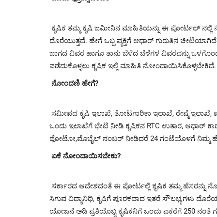
ಕೃಷಿಕ ತಮ್ಮ ಕೃಷಿ ಜಮೀನಿನ ಮಾಹಿತಿಯನ್ನು ಈ ಪೋರ್ಟಲ್ ನಲ್ಲ
ದೊರೆಯುತ್ತದೆ. ಹೇಗೆ ಒಬ್ಬ ವ್ಯಕ್ತಿಗೆ ಆಧಾರ್ ಗುರುತಿನ ಚೀಟಿಯಾಗ
ಜಾಗದ ವಿವರ ಹಾಗೂ ತಾನು ಬೆಳೆದ ಬೆಳೆಗಳ ವಿವರವನ್ನು ಒಳಗೊಂ
ಪಡೆದುಕೊಳ್ಳಲು ಕೃಷಿಕ ಇಲ್ಲಿ ಮಾಹಿತಿ ನೋಂದಾಯಿಸಿಕೊಳ್ಳಬೇಕಿದೆ.
ನೋಂದಣಿ ಹೇಗೆ?
ಸಮೀಪದ ಕೃಷಿ ಇಲಾಖೆ, ತೋಟಗಾರಿಕಾ ಇಲಾಖೆ, ರೇಷ್ಮೆ ಇಲಾ
ಒಂದು ಇಲಾಖೆಗೆ ಭೇಟಿ ನೀಡಿ ಕೃಷಿಕನ RTC ಉತಾರ, ಆಧಾರ್ ಕಾರ್ಡ,
ಫೋಟೋ,ಮೊಬೈಲ್ ನಂಬರ್ ನೀಡಿದರೆ 24 ಗಂಟೆಯೊಳಗೆ ನಿಮ್ಮ ಹೆಸರು
ಏಕೆ ನೋಂದಾಯಿಸಬೇಕು?
ಸರ್ಕಾರದ ಆದೇಶದಂತೆ ಈ ಪೋರ್ಟಲ್ಲಿ ಕೃಷಿಕ ತಮ್ಮ ಹೆಸರನ್ನು ನೋಂದಾ
ಸಿಗುವ ವಿದ್ಯಾನಿಧಿ, ಕೃಷಿಗೆ ಪೂರಕವಾದ ಇತರೆ ಸೌಲಭ್ಯಗಳು ದೊರೆಯು
ಯೋಜನೆ ಅಡಿ ಪ್ರತಿಯೊಬ್ಬ ಕೃಷಿಕನಿಗೆ ಒಂದು ಎಕರೆಗೆ 250 ನಂತೆ ಗರಿ