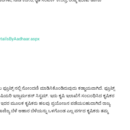
etailsByAadhaar.aspx
ಟ್ಸ್ ನಲ್ಲಿ ನೋಂದಣಿ ಮಾಡಿಸಿಕೊಂಡಿರುವುದು ಕಡ್ಡಾಯವಾಗಿದೆ. ಫ್ರೂಟ್ಸ್
ಿಷಿಯರಿ ಇನ್ಫಾರ್ಮಶನ್ ಸಿಸ್ಟಮ್. ಇದು ಕೃಷಿ ಇಲಾಖೆಗೆ ಸಂಬಂಧಿಸಿದ ಕೃಷಿಕರ
ಟಲ್. ಇದರ ಮೂಲಕ ಕೃಷಿಕರು ಹಲವು ಪ್ರಯೋಜನ ಪಡೆಯಬಹುದಾಗಿದೆ ರಾಜ್ಯ
ಿಜ್ಯ ಬೆಳೆ ಆಹಾರ ಬೆಳೆಯನ್ನು ಒಳಗೊಂಡ ಎಲ್ಲ ವರ್ಗದ ಕೃಷಿಕರು ತಮ್ಮ