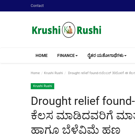
Contact
HOME
FINANCE
ರೈತರ ಯಶೋಗಾಥೆಗಳು
Home
Krushi Rushi
Drought relief found-ನವೆಂಬರ್ 30ರೊಳಗೆ ಈ ಕೆಲಸ
Krushi Rushi
Drought relief foun
ಕೆಲಸ ಮಾಡಿದವರಿಗೆ ಮಾತ
ಹಾಗೂ ಬೆಳೆವಿಮೆ ಹಣ