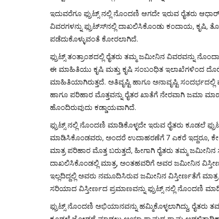
ಇದುವರೆಗೂ ಫ್ರುಟ್ಸ್ ನಲ್ಲಿ ನೊಂದಣಿ ಆಗದೇ ಇರುವ ರೈತರು ಆಧಾರ್ ಕ
ವಿವರಗಳನ್ನು ಫ್ರುಟ್ಸ್‍ನಲ್ಲಿ ದಾಖಲಿಸಿಕೊಂಡು ಕಂದಾಯ, ಕೃಷಿ,
ಪಡೆದುಕೊಳ್ಳುವಂತೆ ಕೋರಲಾಗಿದೆ.
ಫ್ರುಟ್ಸ್ ತಂತ್ರಾಂಶದಲ್ಲಿ ರೈತರು ತಮ್ಮ ಜಮೀನಿನ ವಿವರವನ್ನು ನೊಂದಾ
ಈ ಮಾಹಿತಿಯು ಕೃಷಿ ಮತ್ತು ಕೃಷಿ ಸಂಬಂಧಿತ ಇಲಾಖೆಗಳಿಂದ ದೊರ
ಮಾಹಿತಿಯಾಗಿರುತ್ತದೆ. ಅತಿವೃಷ್ಟಿ ಹಾಗೂ ಅನಾವೃಷ್ಟಿ ಸಂದರ್ಭದ
ಹಾಗೂ ಪರಿಹಾರ ಮೊತ್ತವನ್ನು ರೈತರ ಖಾತೆಗೆ ನೇರವಾಗಿ ಜಮಾ ಮಾಡಲು 
ಹೊಂದಿರುವುದು ಕಡ್ಡಾಯವಾಗಿದೆ.
ಫ್ರುಟ್ಸ್ ನಲ್ಲಿ ನೊಂದಣಿ ಮಾಡಿಕೊಳ್ಳದೇ ಇರುವ ರೈತರು ಕೂಡಲೆ ಫ್ರು
ಮಾಡಿಸಿಕೊಂಡವರು, ಅಂದರೆ ಉದಾಹರಣೆಗೆ 7 ಎಕರೆ ಇದ್ದರೂ, ಕೇವ
ಮಾತ್ರ ಪರಿಹಾರ ಮೊತ್ತ ಬರುತ್ತದೆ, ಹೀಗಾಗಿ ರೈತರು ತಮ್ಮ ಜಮೀನಿನ 
ದಾಖಲಿಸಿಕೊಂಡಲ್ಲಿ ಮಾತ್ರ, ಅಂತಹವರಿಗೆ ಅವರ ಜಮೀನಿನ ವಿಸ್ತೀರ್
ಇಲ್ಲದಿದ್ದಲ್ಲಿ ಅವರು ನಮೂದಿಸಿರುವ ಜಮೀನಿನ ವಿಸ್ತೀರ್ಣತೆಗೆ ಮಾ
ಸರಿಯಾದ ವಿಸ್ತೀರ್ಣದ ಪ್ರಮಾಣವನ್ನು ಫ್ರುಟ್ಸ್ ನಲ್ಲಿ ನೊಂದಣಿ ಮಾಡ
ಫ್ರುಟ್ಸ್ ನೊಂದಣಿ ಅಭಿಯಾನವನ್ನು ಹಮ್ಮಿಕೊಳ್ಳಲಾಗಿದ್ದು, ರೈತರು ತ
ಕೂಡಲೆ ಜೋಡಣೆ ಮಾಡಲು ಆಯಾ ಗ್ರಾಮದ ಗ್ರಾಮ ಆಡಳಿತಾಧಿಕಾರಿಗಳ