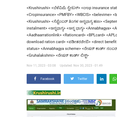
<Krushirushi> <ಬೆಳೆವಿಮೆ ಸ್ಟೇಟಸ್> <crop insurance st
<Cropinsurance> <PMFBY> <WBCIS> <belevime> <be
<Krushirushi> <ಸೆಪ್ಟೆಂಬರ್ ತಿಂಗಳ ಅನ್ನಭಾಗ್ಯ ಹಣ> <S
instalment> <ಅನ್ನಭಾಗ್ಯ> <ಅನ್ನ ಭಾಗ್ಯ> <Annabhagya> 
<Aadhaarrationlink> <Rationcard> <BPLcard> <APL
download ration card> <ಪಡೀತರಚೀಟಿ> <direct benef
status> <Annabhagya scheme> <ರೇಷನ್ ಕಾರ್ಡ್ ನಂಬರ್> 
<Gruhalakshmi> <ರೇಷನ್ ಕಾರ್ಡ್ ಲಿಸ್ಟ್>
Nov 11, 2023 - 03:08
Updated: Nov 30, 2023 - 01:49
Facebook
Twitter