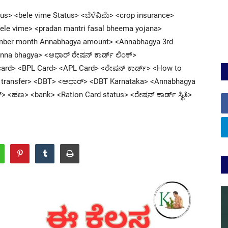
atus> <bele vime Status> <ಬೆಳೆವಿಮೆ> <crop insurance>
le vime> <pradan mantri fasal bheema yojana>
eptember month Annabhagya amount> <Annabhagya 3rd
<Anna bhagya> <ಆಧಾರ್ ರೇಷನ್ ಕಾರ್ಡ್ ಲಿಂಕ್>
card> <BPL Card> <APL Card> <ರೇಷನ್ ಕಾರ್ಡ್> <How to
it transfer> <DBT> <ಆಧಾರ್> <DBT Karnataka> <Annabhagya
<ಹಣ> <bank> <Ration Card status> <ರೇಷನ್ ಕಾರ್ಡ್ ಸ್ಥಿತಿ>