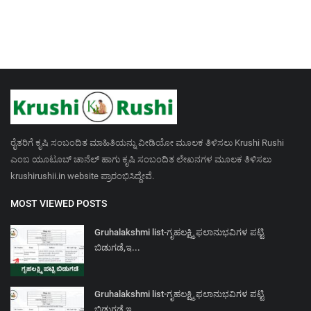
ರೈತರಿಗೆ ಕೃಷಿ ಸಂಬಂದಿತ ಮಾಹಿತಿಯನ್ನು ವೀಡಿಯೋ ಮೂಲಕ ತಿಳಿಸಲು Krushi Rushi
ಎಂಬ ಯೂಟೂಬ್ ಚಾನೆಲ್ ಹಾಗು ಕೃಷಿ ಸಂಬಂದಿತ ಲೇಖನಗಳ ಮೂಲಕ ತಿಳಿಸಲು
krushirushii.in website ಪ್ರಾರಂಭಿಸಿದ್ದೇವೆ.
MOST VIEWED POSTS
Gruhalakshmi list-ಗೃಹಲಕ್ಷ್ಮಿ ಫಲಾನುಭವಿಗಳ ಪಟ್ಟಿ
ಬಿಡುಗಡೆ,ಇ...
Gruhalakshmi list-ಗೃಹಲಕ್ಷ್ಮಿ ಫಲಾನುಭವಿಗಳ ಪಟ್ಟಿ
ಬಿಡುಗಡೆ,ಇ...