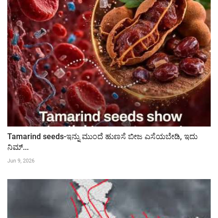
Tamarind seeds-ಇನ್ನು ಮುಂದೆ ಹುಣಸೆ ಬೀಜ ಎಸೆಯಬೇಡಿ, ಇದು
ನಿಮ್...
Jun 9, 2026