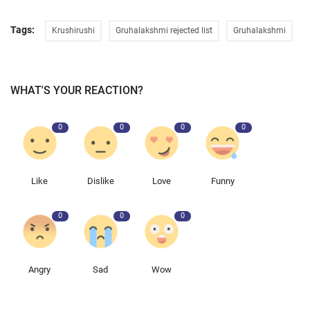
Tags:
Krushirushi
Gruhalakshmi rejected list
Gruhalakshmi
WHAT'S YOUR REACTION?
0
0
0
0
Like
Dislike
Love
Funny
0
0
0
Angry
Sad
Wow