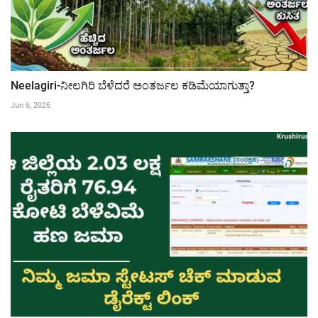
Neelagiri-ನೀಲಗಿರಿ ಬೆಳೆದರೆ ಅಂತರ್ಜಲ ಕಡಿಮೆಯಾಗುತ್ತಾ?
Jun 6, 2026