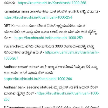
ಸಚಿವರು -
https://krushirushi.in/Krushirushi-1000-268
Karnataka ministers-ಕೊನೆಗೂ ಖಾತೆ ಹಂಚಿಕೆ ಅಂತಿಮ ಪಟ್ಟಿ ಬಿಡುಗಡೆ -
https://krushirushi.in/Krushirushi-1000-254
DBT Karnataka-ಸರ್ಕಾರದಿಂದ ನಿಮಗೆ ಇಲ್ಲಿಯವರೆಗೂ ಯಾವ
ಯೋಜನೆಯಿಂದ ಎಷ್ಟು ಹಣ ಜಮಾ ಆಗಿದೆ ಎಂದು ಚೆಕ್ ಮಾಡುವ ಡೈರೆಕ್ಟ್
ಲಿಂಕ್ -
https://krushirushi.in/Krushirushi-1000-259
Yuvanidhi-ಯುವನಿಧಿ ಯೋಜನೆಯಡಿ 3000 ರೂಪಾಯಿ-ಷರತ್ತು ಮತ್ತು
ನಿಬಂಧನೆಗಳ ಅಧಿಕೃತ ಆದೇಶ -
https://krushirushi.in/Krushirushi-
1000-267
Aadhaar-ಆಧಾರ್ ನಂಬರ್ ಹಾಕಿ ರಾಜ್ಯ ಸರ್ಕಾರದಿಂದ ನಿಮ್ಮ ಖಾತೆಗೆ ಎಷ್ಟು
ಹಣ ಜಮಾ ಆಗಿದೆ ಎಂದು ಚೆಕ್ ಮಾಡಿ -
https://krushirushi.in/Krushirushi-1000-266
Aadhaar bank seeding status-ನಿಮ್ಮ ಬ್ಯಾಂಕ್ ಖಾತೆಗೆ ಆಧಾರ್ ಲಿಂಕ್
ಮಾಡುವ ಡೈರೆಕ್ಟ್ ಲಿಂಕ್ -
https://krushirushi.in/Krushirushi-1000-
260
5 Guarantees approved-5 ಗ್ಯಾರಂಟಿಗಳಿಗೆ ಸಚಿವ ಸಂಪುಟ ಸಭೆಯಿಂದ