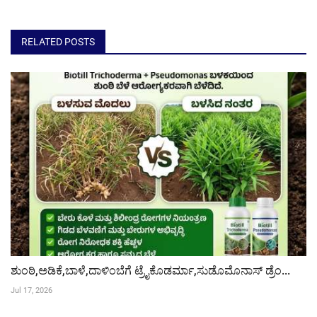
RELATED POSTS
ಶುಂಠಿ,ಅಡಿಕೆ,ಬಾಳೆ,ದಾಳಿಂಬೆಗೆ ಟ್ರೈಕೊಡರ್ಮಾ,ಸುಡೊಮೊನಾಸ್ ಡ್ರೆಂ...
Jul 17, 2026