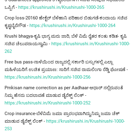
ಒಪ್ಪಿಗೆ -
https://krushirushi.in/Krushirushi-1000-265
Crop loss-20160 ಹೇಕ್ಟೆರ್ ಬೆಳೆಹಾನಿ ಪರಿಹಾರ ಬಿಡುಗಡೆ-ಕಂದಾಯ ಸಚಿವ
ಕೃಷ್ಞಬೈರೆಗೌಡ -
https://krushirushi.in/Krushirushi-1000-264
Krushi bhagya-ಕೃಷಿ ಭಾಗ್ಯ ಮರು ಜಾರಿ, ಬೆಳೆ ವಿಮೆ ರೈತರ ಕಂತು ಕಡಿತ- ಕೃಷಿ
ಸಚಿವ ಚೆಲುವರಾಯಸ್ವಾಮಿ -
https://krushirushi.in/Krushirushi-1000-
262
Free bus pass-ನಾಳೆಯಿಂದ ರಾಜ್ಯದಲ್ಲಿ ಸರ್ಕಾರಿ ಬಸ್ಸುಗಳಲ್ಲಿ ಎಲ್ಲಾ
ಮಹಿಳೆಯರಿಗೆ ಉಚಿತ ಪ್ರಯಾಣ: ಸಾರಿಗೆ ಸಚಿವ ರಾಮಲಿಂಗಾ ರೆಡ್ಡಿ ಘೋಷಣೆ -
https://krushirushi.in/Krushirushi-1000-256
Pmkisan name correction as per Aadhaar-ಆಧಾರ್ ನಲ್ಲಿರುವಂತೆ
ನಿಮ್ಮ ಹೆಸರು ಬದಲಾವಣೆ ಮಾಡುವ ಡೈರೆಕ್ಟ್ ಲಿಂಕ್ -
https://krushirushi.in/Krushirushi-1000-252
Crop insurance-ಬೆಳೆವಿಮೆ ಜಮಾ ಪ್ರಾರಂಭವಾಗಿದ್ದು,ನಿಮ್ಮ ಜಮಾ ಚೆಕ್
ಮಾಡುವ ಡೈರೆಕ್ಟ್ ಲಿಂಕ್ -
https://krushirushi.in/Krushirushi-1000-
253