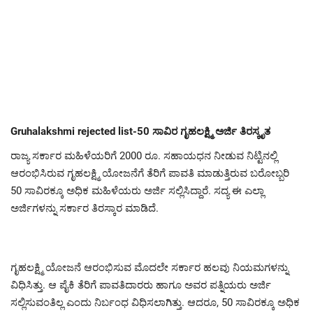
Gruhalakshmi rejected list-50 ಸಾವಿರ ಗೃಹಲಕ್ಷ್ಮಿ ಅರ್ಜಿ ತಿರಸ್ಕೃತ
ರಾಜ್ಯ ಸರ್ಕಾರ ಮಹಿಳೆಯರಿಗೆ 2000 ರೂ. ಸಹಾಯಧನ ನೀಡುವ ನಿಟ್ಟಿನಲ್ಲಿ
ಆರಂಭಿಸಿರುವ ಗೃಹಲಕ್ಷ್ಮಿ ಯೋಜನೆಗೆ ತೆರಿಗೆ ಪಾವತಿ ಮಾಡುತ್ತಿರುವ ಬರೋಬ್ಬರಿ
50 ಸಾವಿರಕ್ಕೂ ಅಧಿಕ ಮಹಿಳೆಯರು ಅರ್ಜಿ ಸಲ್ಲಿಸಿದ್ದಾರೆ. ಸದ್ಯ ಈ ಎಲ್ಲಾ
ಅರ್ಜಿಗಳನ್ನು ಸರ್ಕಾರ ತಿರಸ್ಕಾರ ಮಾಡಿದೆ.
ಗೃಹಲಕ್ಷ್ಮಿ ಯೋಜನೆ ಆರಂಭಿಸುವ ಮೊದಲೇ ಸರ್ಕಾರ ಹಲವು ನಿಯಮಗಳನ್ನು
ವಿಧಿಸಿತ್ತು. ಆ ಪೈಕಿ ತೆರಿಗೆ ಪಾವತಿದಾರರು ಹಾಗೂ ಅವರ ಪತ್ನಿಯರು ಅರ್ಜಿ
ಸಲ್ಲಿಸುವಂತಿಲ್ಲ ಎಂದು ನಿರ್ಬಂಧ ವಿಧಿಸಲಾಗಿತ್ತು. ಆದರೂ, 50 ಸಾವಿರಕ್ಕೂ ಅಧಿಕ