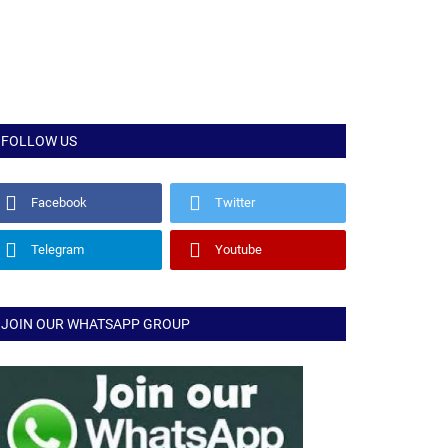
FOLLOW US
Facebook
Twitter
Telegram
Youtube
JOIN OUR WHATSAPP GROUP