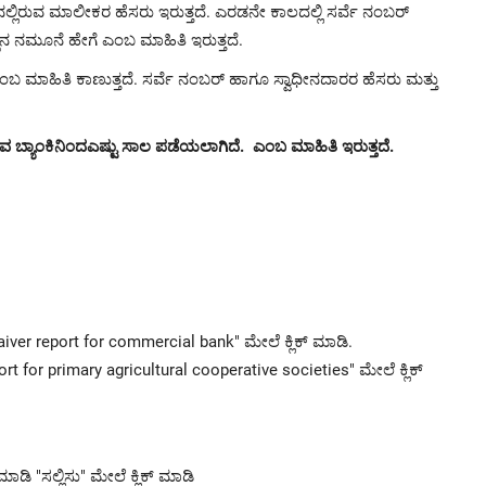
್ಲಿರುವ ಮಾಲೀಕರ ಹೆಸರು ಇರುತ್ತದೆ. ಎರಡನೇ ಕಾಲದಲ್ಲಿ ಸರ್ವೆ ನಂಬರ್
ನಮೂನೆ ಹೇಗೆ ಎಂಬ ಮಾಹಿತಿ ಇರುತ್ತದೆ.
ಂಬ ಮಾಹಿತಿ ಕಾಣುತ್ತದೆ. ಸರ್ವೆ ನಂಬರ್ ಹಾಗೂ ಸ್ವಾಧೀನದಾರರ ಹೆಸರು ಮತ್ತು
್ಯಾಂಕಿನಿಂದಎಷ್ಟು ಸಾಲ ಪಡೆಯಲಾಗಿದೆ. ಎಂಬ ಮಾಹಿತಿ ಇರುತ್ತದೆ.
ver report for commercial bank" ಮೇಲೆ ಕ್ಲಿಕ್ ಮಾಡಿ.
 for primary agricultural cooperative societies" ಮೇಲೆ ಕ್ಲಿಕ್
ಾಡಿ "ಸಲ್ಲಿಸು" ಮೇಲೆ ಕ್ಲಿಕ್ ಮಾಡಿ