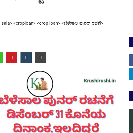
e sala> <croploan> <crop loan> <ಬೆಳೆಸಾಲ ಪುನರ್ ರಚನೆ>