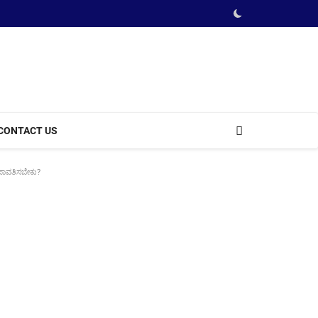
CONTACT US
ುಪಾವತಿಸಬೇಕು?