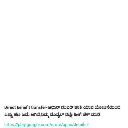
Direct benefit transfer-ಆಧಾರ್ ನಂಬರ್ ಹಾಕಿ ಯಾವ ಯೋಜನೆಯಿಂದ
ಎಷ್ಟು ಹಣ ಜಮೆ ಆಗಿದೆ,ನಿಮ್ಮ ಮೊಬೈಲ್ ನಲ್ಲೇ ಹೀಗೆ ಚೆಕ್ ಮಾಡಿ
https://play.google.com/store/apps/details?