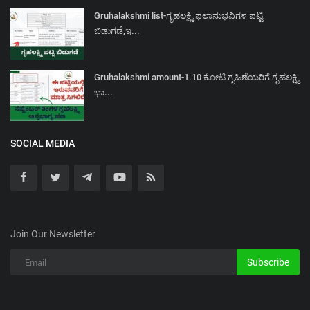
Gruhalakshmi list-ಗೃಹಲಕ್ಷ್ಮಿ ಫಲಾನುಭವಿಗಳ ಪಟ್ಟಿ
ಬಿಡುಗಡೆ,ಇ...
Gruhalakshmi amount-1.10 ಕೋಟಿ ಗೃಹಿಣೆಯರಿಗೆ ಗೃಹಲಕ್ಷ್ಮಿ
ಭಾ...
SOCIAL MEDIA
Join Our Newsletter
Subscribe