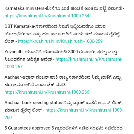
Karnataka ministers-ಕೊನೆಗೂ ಖಾತೆ ಹಂಚಿಕೆ ಅಂತಿಮ ಪಟ್ಟಿ ಬಿಡುಗಡೆ -
https://krushirushi.in/Krushirushi-1000-254
DBT Karnataka-ಸರ್ಕಾರದಿಂದ ನಿಮಗೆ ಇಲ್ಲಿಯವರೆಗೂ ಯಾವ
ಯೋಜನೆಯಿಂದ ಎಷ್ಟು ಹಣ ಜಮಾ ಆಗಿದೆ ಎಂದು ಚೆಕ್ ಮಾಡುವ ಡೈರೆಕ್ಟ್
ಲಿಂಕ್ -
https://krushirushi.in/Krushirushi-1000-259
Yuvanidhi-ಯುವನಿಧಿ ಯೋಜನೆಯಡಿ 3000 ರೂಪಾಯಿ-ಷರತ್ತು ಮತ್ತು
ನಿಬಂಧನೆಗಳ ಅಧಿಕೃತ ಆದೇಶ -
https://krushirushi.in/Krushirushi-
1000-267
Aadhaar-ಆಧಾರ್ ನಂಬರ್ ಹಾಕಿ ರಾಜ್ಯ ಸರ್ಕಾರದಿಂದ ನಿಮ್ಮ ಖಾತೆಗೆ ಎಷ್ಟು
ಹಣ ಜಮಾ ಆಗಿದೆ ಎಂದು ಚೆಕ್ ಮಾಡಿ -
https://krushirushi.in/Krushirushi-1000-266
Aadhaar bank seeding status-ನಿಮ್ಮ ಬ್ಯಾಂಕ್ ಖಾತೆಗೆ ಆಧಾರ್ ಲಿಂಕ್
ಮಾಡುವ ಡೈರೆಕ್ಟ್ ಲಿಂಕ್ -
https://krushirushi.in/Krushirushi-1000-
260
5 Guarantees approved-5 ಗ್ಯಾರಂಟಿಗಳಿಗೆ ಸಚಿವ ಸಂಪುಟ ಸಭೆಯಿಂದ