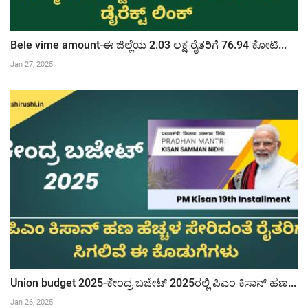
Bele vime amount-ಈ ಜಿಲ್ಲೆಯ 2.03 ಲಕ್ಷ ರೈತರಿಗೆ 76.94 ಕೋಟಿ...
Jan 27, 2025
Union budget 2025-ಕೇಂದ್ರ ಬಜೇಟ್ 2025ರಲ್ಲಿ ಪಿಎಂ ಕಿಸಾನ್ ಹಣ...
Jan 26, 2025