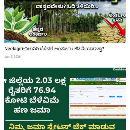
Neelagiri-ನೀಲಗಿರಿ ಬೆಳೆದರೆ ಅಂತರ್ಜಲ ಕಡಿಮೆಯಾಗುತ್ತಾ?
Jun 6, 2026