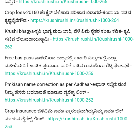
ಒಪ್ಪಿಗೆ -
https://krushirushi.in/Krushirushi-1000-265
Crop loss-20160 ಹೇಕ್ಟೆರ್ ಬೆಳೆಹಾನಿ ಪರಿಹಾರ ಬಿಡುಗಡೆ-ಕಂದಾಯ ಸಚಿವ
ಕೃಷ್ಞಬೈರೆಗೌಡ -
https://krushirushi.in/Krushirushi-1000-264
Krushi bhagya-ಕೃಷಿ ಭಾಗ್ಯ ಮರು ಜಾರಿ, ಬೆಳೆ ವಿಮೆ ರೈತರ ಕಂತು ಕಡಿತ- ಕೃಷಿ
ಸಚಿವ ಚೆಲುವರಾಯಸ್ವಾಮಿ -
https://krushirushi.in/Krushirushi-1000-
262
Free bus pass-ನಾಳೆಯಿಂದ ರಾಜ್ಯದಲ್ಲಿ ಸರ್ಕಾರಿ ಬಸ್ಸುಗಳಲ್ಲಿ ಎಲ್ಲಾ
ಮಹಿಳೆಯರಿಗೆ ಉಚಿತ ಪ್ರಯಾಣ: ಸಾರಿಗೆ ಸಚಿವ ರಾಮಲಿಂಗಾ ರೆಡ್ಡಿ ಘೋಷಣೆ -
https://krushirushi.in/Krushirushi-1000-256
Pmkisan name correction as per Aadhaar-ಆಧಾರ್ ನಲ್ಲಿರುವಂತೆ
ನಿಮ್ಮ ಹೆಸರು ಬದಲಾವಣೆ ಮಾಡುವ ಡೈರೆಕ್ಟ್ ಲಿಂಕ್ -
https://krushirushi.in/Krushirushi-1000-252
Crop insurance-ಬೆಳೆವಿಮೆ ಜಮಾ ಪ್ರಾರಂಭವಾಗಿದ್ದು,ನಿಮ್ಮ ಜಮಾ ಚೆಕ್
ಮಾಡುವ ಡೈರೆಕ್ಟ್ ಲಿಂಕ್ -
https://krushirushi.in/Krushirushi-1000-
253