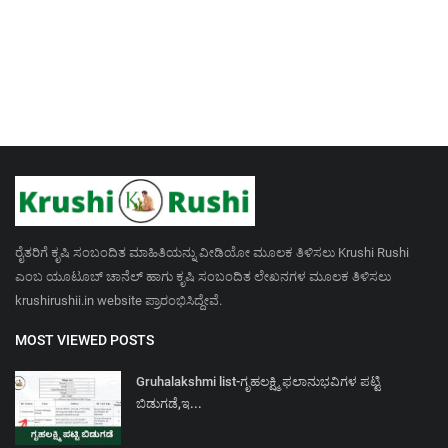
ರೈತರಿಗೆ ಕೃಷಿ ಸಂಬಂದಿತ ಮಾಹಿತಿಯನ್ನು ವೀಡಿಯೋ ಮೂಲಕ ತಿಳಿಸಲು Krushi Rushi
ಎಂಬ ಯೂಟೂಬ್ ಚಾನೆಲ್ ಹಾಗು ಕೃಷಿ ಸಂಬಂದಿತ ಲೇಖನಗಳ ಮೂಲಕ ತಿಳಿಸಲು
krushirushii.in website ಪ್ರಾರಂಭಿಸಿದ್ದೇವೆ.
MOST VIEWED POSTS
Gruhalakshmi list-ಗೃಹಲಕ್ಷ್ಮಿ ಫಲಾನುಭವಿಗಳ ಪಟ್ಟಿ
ಬಿಡುಗಡೆ,ಇ...