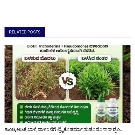
RELATED POSTS
ಶುಂಠಿ,ಅಡಿಕೆ,ಬಾಳೆ,ದಾಳಿಂಬೆಗೆ ಟ್ರೈಕೊಡರ್ಮಾ,ಸುಡೊಮೊನಾಸ್ ಡ್ರೆಂ...