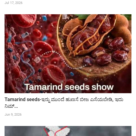
Jul 17, 2026
Tamarind seeds-ಇನ್ನು ಮುಂದೆ ಹುಣಸೆ ಬೀಜ ಎಸೆಯಬೇಡಿ, ಇದು
ನಿಮ್...
Jun 9, 2026