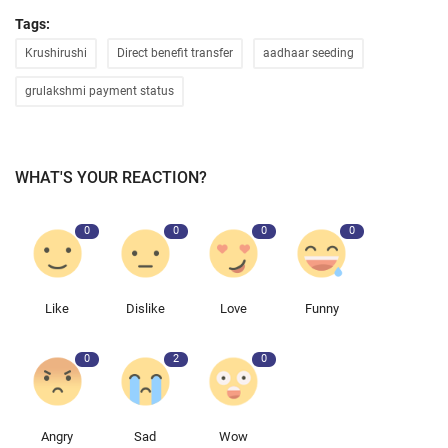
Tags:
Krushirushi
Direct benefit transfer
aadhaar seeding
grulakshmi payment status
WHAT'S YOUR REACTION?
0
0
0
0
Like
Dislike
Love
Funny
0
2
0
Angry
Sad
Wow