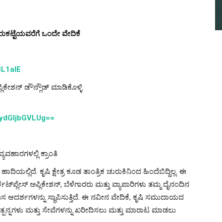
ರುಕಟ್ಟೆಯವರೆಗೆ ಒಂದೇ ವೇದಿಕೆ
8L1aIE
ಲಿಕೇಶನ್ ಡೌನ್ಲೌಡ್ ಮಾಡಿಕೊಳ್ಳಿ
FydGljbGVLUg==
್ಯವಹಾರಗಳಲ್ಲಿ ಕ್ರಾಂತಿ
ಿಯಲ್ಲಿದೆ. ಕೃಷಿ ಕ್ಷೇತ್ರ ಕೂಡ ತಾಂತ್ರಿಕ ಚುರುಕಿನಿಂದ ಹಿಂದೆಬಿದ್ದಿಲ್ಲ. ಈ
ಟ್‌ಪ್ಲೇಸ್ ಅಪ್ಲಿಕೇಶನ್, ಬೆಳೆಗಾರರು ಮತ್ತು ವ್ಯಾಪಾರಿಗಳು ತಮ್ಮ ದೈನಂದಿನ
ೊಸ ಆದರ್ಶಗಳನ್ನು ಸ್ಥಾಪಿಸುತ್ತಿದೆ. ಈ ನವೀನ ವೇದಿಕೆ, ಕೃಷಿ ಸಮುದಾಯದ
ೃಷಿ ಉತ್ಪನ್ನಗಳು ಮತ್ತು ಸೇವೆಗಳನ್ನು ಖರೀದಿಸಲು ಮತ್ತು ಮಾರಾಟ ಮಾಡಲು