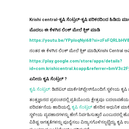
Krishi central-ಕೃಷಿ ಸೆಂಟ್ರಲ್-ಕೃಷಿ ಪರಿಕರದಿಂದ ಹಿಡಿದು ಮಾ
ಮೊದಲು ಈ ಕೆಳಗಿನ ಲಿಂಕ್ ಮೇಲೆ ಕ್ಲಿಕ್ ಮಾಡಿ
https://youtu.be/YPploqNyi68?si=zFsFQRLbHV
ನಂತರ ಈ ಕೆಳಗಿನ ಲಿಂಕ್ ಮೇಲೆ ಕ್ಲಿಕ್ ಮಾಡಿ,Krishi Central ಅಪ್
https://play.google.com/store/apps/details?
id=com.krishicentral.kcapp&referrer=bmV3c2
ಏನೀದು ಕೃಷಿ ಸೆಂಟ್ರಲ್ ?
ಕೃಷಿ ಸೆಂಟ್ರಲ್
: ಡಿಜಿಟಲ್ ಮಾರ್ಕೆಟ್‌ಪ್ಲೇಸ್‌ನೊಂದಿಗೆ ಸ್ಥಳೀಯ ಕೃಷಿ ವ
ತಂತ್ರಜ್ಞಾನದ ಪ್ರಪಂಚದಲ್ಲಿ ಪ್ರತಿಯೊಂದು ಕ್ಷೇತ್ರವೂ ಬದಲಾವಣೆಯ ಹಾದ
ಪರಿವರ್ತನೆಯ ಹಾದಿಯಲ್ಲಿ,
ಕೃಷಿ ಸೆಂಟ್ರಲ್
ಹೆಸರಿನ ಆಧುನಿಕ ಮಾರ್ಕೆ
ಸ್ಥಳೀಯ ವ್ಯವಹಾರಗಳನ್ನು ಹೇಗೆ ನಿರ್ವಹಿಸುತ್ತಾರೆ ಎಂಬುದರಲ್ಲಿ ಹ
ವಿಶಿಷ್ಟ ಅಗತ್ಯತೆಗಳನ್ನು ಪೂರೈಸಲು ವಿನ್ಯಾಸಗೊಳಿಸಲ್ಪಟ್ಟಿದ್ದು, ಕ