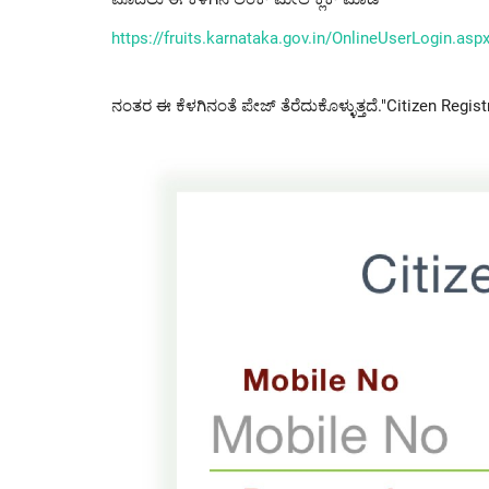
https://fruits.karnataka.gov.
in/OnlineUserLogin.asp
ನಂತರ ಈ ಕೆಳಗಿನಂತೆ ಪೇಜ್ ತೆರೆದುಕೊಳ್ಳುತ್ತದೆ."Citizen Registr