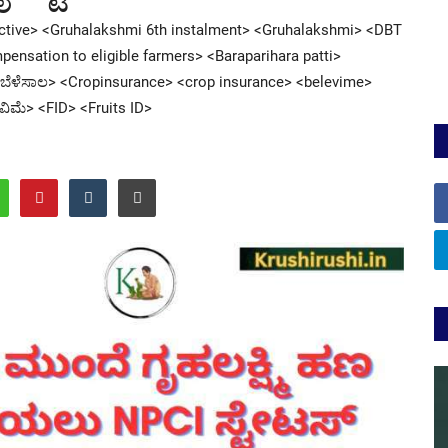
Active> <Gruhalakshmi 6th instalment> <Gruhalakshmi> <DBT
pensation to eligible farmers> <Baraparihara patti>
ಮೆ> <ಬೆಳೆಸಾಲ> <Cropinsurance> <crop insurance> <belevime>
ವಿಮೆ> <FID> <Fruits ID>