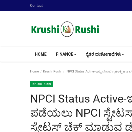
Contact
HOME
FINANCE
ರೈತರ ಯಶೋಗಾಥೆಗಳು
Home
Krushi Rushi
NPCI Status Active-ಇನ್ನು ಮುಂದೆ ಗೃಹಲಕ್ಷ್ಮಿ ಹಣ ಪಡ
Krushi Rushi
NPCI Status Active-ಇನ
ಪಡೆಯಲು NPCI ಸ್ಟೇಟಸ್
ಸ್ಟೇಟಸ್ ಚೆಕ್ ಮಾಡುವ ಡೈರ