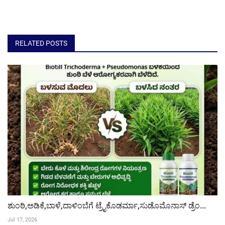
RELATED POSTS
ಶುಂಠಿ,ಅಡಿಕೆ,ಬಾಳೆ,ದಾಳಿಂಬೆಗೆ ಟ್ರೈಕೊಡರ್ಮಾ,ಸುಡೊಮೊನಾಸ್ ಡ್ರೆಂ...
Jul 17, 2026