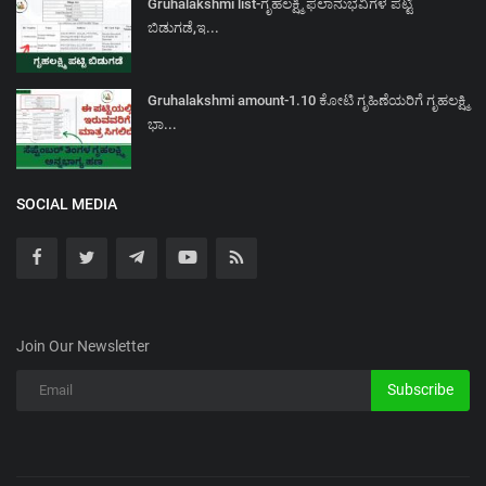
Gruhalakshmi list-ಗೃಹಲಕ್ಷ್ಮಿ ಫಲಾನುಭವಿಗಳ ಪಟ್ಟಿ
ಬಿಡುಗಡೆ,ಇ...
Gruhalakshmi amount-1.10 ಕೋಟಿ ಗೃಹಿಣೆಯರಿಗೆ ಗೃಹಲಕ್ಷ್ಮಿ
ಭಾ...
SOCIAL MEDIA
Join Our Newsletter
Subscribe