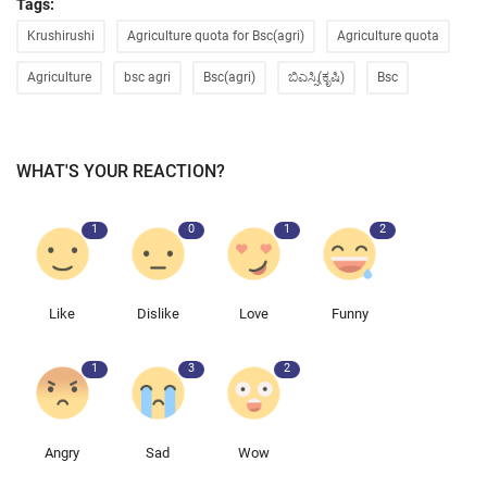
Tags:
Krushirushi
Agriculture quota for Bsc(agri)
Agriculture quota
Agriculture
bsc agri
Bsc(agri)
ಬಿಎಸ್ಸಿ(ಕೃಷಿ)
Bsc
WHAT'S YOUR REACTION?
1
0
1
2
Like
Dislike
Love
Funny
1
3
2
Angry
Sad
Wow