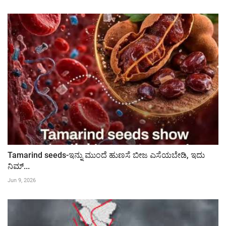
Tamarind seeds-ಇನ್ನು ಮುಂದೆ ಹುಣಸೆ ಬೀಜ ಎಸೆಯಬೇಡಿ, ಇದು
ನಿಮ್...
Jun 9, 2026