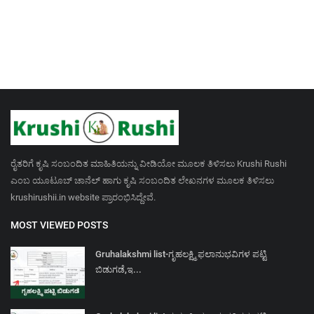
ರೈತರಿಗೆ ಕೃಷಿ ಸಂಬಂದಿತ ಮಾಹಿತಿಯನ್ನು ವೀಡಿಯೋ ಮೂಲಕ ತಿಳಿಸಲು Krushi Rushi
ಎಂಬ ಯೂಟೂಬ್ ಚಾನೆಲ್ ಹಾಗು ಕೃಷಿ ಸಂಬಂದಿತ ಲೇಖನಗಳ ಮೂಲಕ ತಿಳಿಸಲು
krushirushii.in website ಪ್ರಾರಂಭಿಸಿದ್ದೇವೆ.
MOST VIEWED POSTS
Gruhalakshmi list-ಗೃಹಲಕ್ಷ್ಮಿ ಫಲಾನುಭವಿಗಳ ಪಟ್ಟಿ
ಬಿಡುಗಡೆ,ಇ...