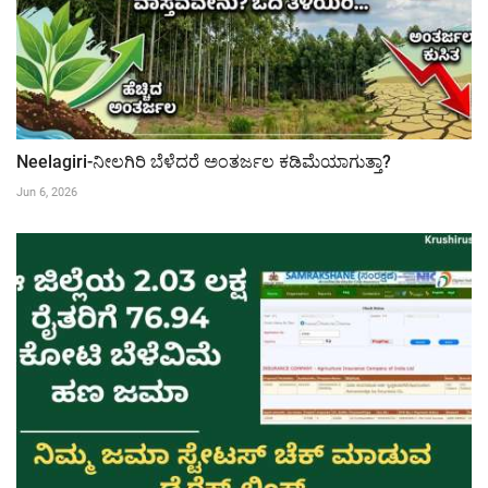
Neelagiri-ನೀಲಗಿರಿ ಬೆಳೆದರೆ ಅಂತರ್ಜಲ ಕಡಿಮೆಯಾಗುತ್ತಾ?
Jun 6, 2026