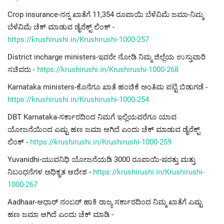
Crop insurance-ನನ್ನ ಖಾತೆಗೆ 11,354 ರೂಪಾಯಿ ಬೆಳೆವಿಮೆ ಜಮಾ-ನಿಮ್ಮ
ಬೆಳೆವಿಮೆ ಚೆಕ್ ಮಾಡುವ ಡೈರೆಕ್ಟ್ ಲಿಂಕ್ -
https://krushirushi.in/Krushirushi-1000-257
District incharge ministers-ಇವರೇ ನೋಡಿ ನಿಮ್ಮ ಜಿಲ್ಲೆಯ ಉಸ್ತುವಾರಿ
ಸಚಿವರು -
https://krushirushi.in/Krushirushi-1000-268
Karnataka ministers-ಕೊನೆಗೂ ಖಾತೆ ಹಂಚಿಕೆ ಅಂತಿಮ ಪಟ್ಟಿ ಬಿಡುಗಡೆ -
https://krushirushi.in/Krushirushi-1000-254
DBT Karnataka-ಸರ್ಕಾರದಿಂದ ನಿಮಗೆ ಇಲ್ಲಿಯವರೆಗೂ ಯಾವ
ಯೋಜನೆಯಿಂದ ಎಷ್ಟು ಹಣ ಜಮಾ ಆಗಿದೆ ಎಂದು ಚೆಕ್ ಮಾಡುವ ಡೈರೆಕ್ಟ್
ಲಿಂಕ್ -
https://krushirushi.in/Krushirushi-1000-259
Yuvanidhi-ಯುವನಿಧಿ ಯೋಜನೆಯಡಿ 3000 ರೂಪಾಯಿ-ಷರತ್ತು ಮತ್ತು
ನಿಬಂಧನೆಗಳ ಅಧಿಕೃತ ಆದೇಶ -
https://krushirushi.in/Krushirushi-
1000-267
Aadhaar-ಆಧಾರ್ ನಂಬರ್ ಹಾಕಿ ರಾಜ್ಯ ಸರ್ಕಾರದಿಂದ ನಿಮ್ಮ ಖಾತೆಗೆ ಎಷ್ಟು
ಹಣ ಜಮಾ ಆಗಿದೆ ಎಂದು ಚೆಕ್ ಮಾಡಿ -