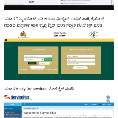
ನಂತರ ನಿಮ್ಮ ಇಮೇಲ್ ಐಡಿ ಅಥವಾ ಮೊಬೈಲ್ ನಂಬರ್ ಹಾಕಿ, ಕ್ರಿಯೇಟ್
ಮಾಡಿದ ಪಾಸ್ವರ್ಡ್ ಹಾಕಿ ಕ್ಯಾಪ್ಚ ಟೈಪ್ ಮಾಡಿ ಸಬ್ಮಿಟ್ ಮೇಲೆ ಕ್ಲಿಕ್ ಮಾಡಿ
ನಂತರ Apply for services ಮೇಲೆ ಕ್ಲಿಕ್ ಮಾಡಿ