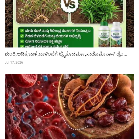
ಶುಂಠಿ,ಅಡಿಕೆ,ಬಾಳೆ,ದಾಳಿಂಬೆಗೆ ಟ್ರೈಕೊಡರ್ಮಾ,ಸುಡೊಮೊನಾಸ್ ಡ್ರೆಂ...
Jul 17, 2026