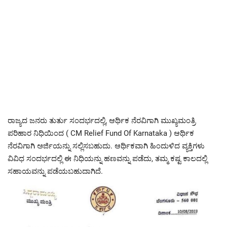
ರಾಜ್ಯದ ಜನರು ತುರ್ತು ಸಂದರ್ಭದಲ್ಲಿ, ಆರ್ಥಿಕ ನೆರವಿಗಾಗಿ ಮುಖ್ಯಮಂತ್ರಿ
ಪರಿಹಾರ ನಿಧಿಯಿಂದ ( CM Relief Fund Of Karnataka ) ಆರ್ಥಿಕ
ನೆರವಿಗಾಗಿ ಅರ್ಜಿಯನ್ನು ಸಲ್ಲಿಸಬಹುದು. ಆರ್ಥಿಕವಾಗಿ ಹಿಂದುಳಿದ ವ್ಯಕ್ತಿಗಳು
ವಿವಿಧ ಸಂದರ್ಭದಲ್ಲಿ ಈ ನಿಧಿಯನ್ನು ಹಣವನ್ನು ಪಡೆದು, ತಮ್ಮ ಕಷ್ಟ ಕಾಲದಲ್ಲಿ
ಸಹಾಯವನ್ನು ಪಡೆಯಬಹುದಾಗಿದೆ.