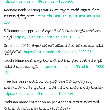
https://krushirushi.in/Krushirushi-1000-266
Aadhaar bank seeding status-ನಿಮ್ಮ ಬ್ಯಾಂಕ್ ಖಾತೆಗೆ ಆಧಾರ್ ಲಿಂಕ್
ಮಾಡುವ ಡೈರೆಕ್ಟ್ ಲಿಂಕ್ -
https://krushirushi.in/Krushirushi-1000-
260
5 Guarantees approved-5 ಗ್ಯಾರಂಟಿಗಳಿಗೆ ಸಚಿವ ಸಂಪುಟ ಸಭೆಯಿಂದ
ಒಪ್ಪಿಗೆ -
https://krushirushi.in/Krushirushi-1000-265
Crop loss-20160 ಹೇಕ್ಟೆರ್ ಬೆಳೆಹಾನಿ ಪರಿಹಾರ ಬಿಡುಗಡೆ-ಕಂದಾಯ ಸಚಿವ
ಕೃಷ್ಞಬೈರೆಗೌಡ -
https://krushirushi.in/Krushirushi-1000-264
Krushi bhagya-ಕೃಷಿ ಭಾಗ್ಯ ಮರು ಜಾರಿ, ಬೆಳೆ ವಿಮೆ ರೈತರ ಕಂತು ಕಡಿತ- ಕೃಷಿ
ಸಚಿವ ಚೆಲುವರಾಯಸ್ವಾಮಿ -
https://krushirushi.in/Krushirushi-1000-
262
Free bus pass-ನಾಳೆಯಿಂದ ರಾಜ್ಯದಲ್ಲಿ ಸರ್ಕಾರಿ ಬಸ್ಸುಗಳಲ್ಲಿ ಎಲ್ಲಾ
ಮಹಿಳೆಯರಿಗೆ ಉಚಿತ ಪ್ರಯಾಣ: ಸಾರಿಗೆ ಸಚಿವ ರಾಮಲಿಂಗಾ ರೆಡ್ಡಿ ಘೋಷಣೆ -
https://krushirushi.in/Krushirushi-1000-256
Pmkisan name correction as per Aadhaar-ಆಧಾರ್ ನಲ್ಲಿರುವಂತೆ
ನಿಮ್ಮ ಹೆಸರು ಬದಲಾವಣೆ ಮಾಡುವ ಡೈರೆಕ್ಟ್ ಲಿಂಕ್ -