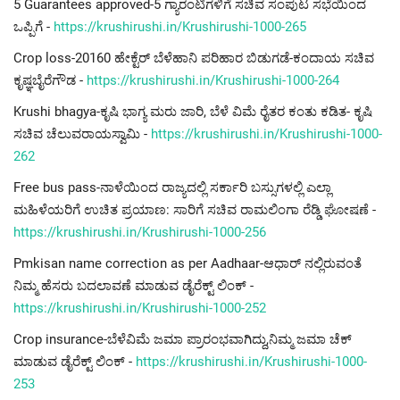
5 Guarantees approved-5 ಗ್ಯಾರಂಟಿಗಳಿಗೆ ಸಚಿವ ಸಂಪುಟ ಸಭೆಯಿಂದ
ಒಪ್ಪಿಗೆ -
https://krushirushi.in/Krushirushi-1000-265
Crop loss-20160 ಹೇಕ್ಟೆರ್ ಬೆಳೆಹಾನಿ ಪರಿಹಾರ ಬಿಡುಗಡೆ-ಕಂದಾಯ ಸಚಿವ
ಕೃಷ್ಞಬೈರೆಗೌಡ -
https://krushirushi.in/Krushirushi-1000-264
Krushi bhagya-ಕೃಷಿ ಭಾಗ್ಯ ಮರು ಜಾರಿ, ಬೆಳೆ ವಿಮೆ ರೈತರ ಕಂತು ಕಡಿತ- ಕೃಷಿ
ಸಚಿವ ಚೆಲುವರಾಯಸ್ವಾಮಿ -
https://krushirushi.in/Krushirushi-1000-
262
Free bus pass-ನಾಳೆಯಿಂದ ರಾಜ್ಯದಲ್ಲಿ ಸರ್ಕಾರಿ ಬಸ್ಸುಗಳಲ್ಲಿ ಎಲ್ಲಾ
ಮಹಿಳೆಯರಿಗೆ ಉಚಿತ ಪ್ರಯಾಣ: ಸಾರಿಗೆ ಸಚಿವ ರಾಮಲಿಂಗಾ ರೆಡ್ಡಿ ಘೋಷಣೆ -
https://krushirushi.in/Krushirushi-1000-256
Pmkisan name correction as per Aadhaar-ಆಧಾರ್ ನಲ್ಲಿರುವಂತೆ
ನಿಮ್ಮ ಹೆಸರು ಬದಲಾವಣೆ ಮಾಡುವ ಡೈರೆಕ್ಟ್ ಲಿಂಕ್ -
https://krushirushi.in/Krushirushi-1000-252
Crop insurance-ಬೆಳೆವಿಮೆ ಜಮಾ ಪ್ರಾರಂಭವಾಗಿದ್ದು,ನಿಮ್ಮ ಜಮಾ ಚೆಕ್
ಮಾಡುವ ಡೈರೆಕ್ಟ್ ಲಿಂಕ್ -
https://krushirushi.in/Krushirushi-1000-
253