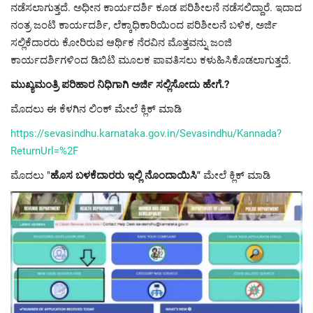
ನಡೆಸಲಾಗುತ್ತದೆ. ಅಧೀನ ಕಾರ್ಯದರ್ಶಿ ಕೂಡ ಪರಿಶೀಲನೆ ನಡೆಸಲಿದ್ದಾರೆ. ಇದಾದ
ನಂತ್ರ ಜಂಟಿ ಕಾರ್ಯದರ್ಶಿ, ಲೆಕ್ಕಾಧಿಕಾರಿಯಿಂದ ಪರಿಶೀಲನೆ ಬಳಿಕ, ಅರ್ಜಿ
ಸಲ್ಲಿಕೆದಾರರು ಕೋರಿರುವ ಆರ್ಥಿಕ ನೆರವಿನ ಮೊತ್ತವನ್ನು ಜಂಜಿ
ಕಾರ್ಯದರ್ಶಿಗಳಿಂದ ಡಿಬಿಟಿ ಮೂಲಕ ಪಾವತಿಸಲು ಕಳುಹಿಸಿಕೊಡಲಾಗುತ್ತದೆ.
ಮುಖ್ಯಮಂತ್ರಿ ಪರಿಹಾರ ನಿಧಿಗಾಗಿ ಅರ್ಜಿ ಸಲ್ಲಿಸೋದು ಹೇಗೆ.?
ಮೊದಲು ಈ ಕೆಳಗಿನ ಲಿಂಕ್ ಮೇಲೆ ಕ್ಲಿಕ್ ಮಾಡಿ
https://sevasindhu.karnataka.gov.in/Sevasindhu/Kannada?
ReturnUrl=%2F
ಮೊದಲು "
ಹೊಸ ಬಳಕೆದಾರರು ಇಲ್ಲಿ ನೊಂದಾಯಿಸಿ"
ಮೇಲೆ ಕ್ಲಿಕ್ ಮಾಡಿ