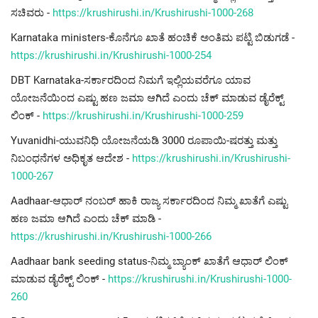
ಸಚಿವರು -
https://krushirushi.in/Krushirushi-1000-268
Karnataka ministers-ಕೊನೆಗೂ ಖಾತೆ ಹಂಚಿಕೆ ಅಂತಿಮ ಪಟ್ಟಿ ಬಿಡುಗಡೆ -
https://krushirushi.in/Krushirushi-1000-254
DBT Karnataka-ಸರ್ಕಾರದಿಂದ ನಿಮಗೆ ಇಲ್ಲಿಯವರೆಗೂ ಯಾವ
ಯೋಜನೆಯಿಂದ ಎಷ್ಟು ಹಣ ಜಮಾ ಆಗಿದೆ ಎಂದು ಚೆಕ್ ಮಾಡುವ ಡೈರೆಕ್ಟ್
ಲಿಂಕ್ -
https://krushirushi.in/Krushirushi-1000-259
Yuvanidhi-ಯುವನಿಧಿ ಯೋಜನೆಯಡಿ 3000 ರೂಪಾಯಿ-ಷರತ್ತು ಮತ್ತು
ನಿಬಂಧನೆಗಳ ಅಧಿಕೃತ ಆದೇಶ -
https://krushirushi.in/Krushirushi-
1000-267
Aadhaar-ಆಧಾರ್ ನಂಬರ್ ಹಾಕಿ ರಾಜ್ಯ ಸರ್ಕಾರದಿಂದ ನಿಮ್ಮ ಖಾತೆಗೆ ಎಷ್ಟು
ಹಣ ಜಮಾ ಆಗಿದೆ ಎಂದು ಚೆಕ್ ಮಾಡಿ -
https://krushirushi.in/Krushirushi-1000-266
Aadhaar bank seeding status-ನಿಮ್ಮ ಬ್ಯಾಂಕ್ ಖಾತೆಗೆ ಆಧಾರ್ ಲಿಂಕ್
ಮಾಡುವ ಡೈರೆಕ್ಟ್ ಲಿಂಕ್ -
https://krushirushi.in/Krushirushi-1000-
260