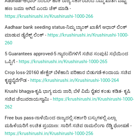
Aadhaar-ಆಧಾರ್ ನಂಬರ್ ಹಾಕಿ ರಾಜ್ಯ ಸರ್ಕಾರದಿಂದ ನಿಮ್ಮ ಖಾತೆಗೆ ಎಷ್ಟು
ಹಣ ಜಮಾ ಆಗಿದೆ ಎಂದು ಚೆಕ್ ಮಾಡಿ -
https://krushirushi.in/Krushirushi-1000-266
Aadhaar bank seeding status-ನಿಮ್ಮ ಬ್ಯಾಂಕ್ ಖಾತೆಗೆ ಆಧಾರ್ ಲಿಂಕ್
ಮಾಡುವ ಡೈರೆಕ್ಟ್ ಲಿಂಕ್ -
https://krushirushi.in/Krushirushi-1000-
260
5 Guarantees approved-5 ಗ್ಯಾರಂಟಿಗಳಿಗೆ ಸಚಿವ ಸಂಪುಟ ಸಭೆಯಿಂದ
ಒಪ್ಪಿಗೆ -
https://krushirushi.in/Krushirushi-1000-265
Crop loss-20160 ಹೇಕ್ಟೆರ್ ಬೆಳೆಹಾನಿ ಪರಿಹಾರ ಬಿಡುಗಡೆ-ಕಂದಾಯ ಸಚಿವ
ಕೃಷ್ಞಬೈರೆಗೌಡ -
https://krushirushi.in/Krushirushi-1000-264
Krushi bhagya-ಕೃಷಿ ಭಾಗ್ಯ ಮರು ಜಾರಿ, ಬೆಳೆ ವಿಮೆ ರೈತರ ಕಂತು ಕಡಿತ- ಕೃಷಿ
ಸಚಿವ ಚೆಲುವರಾಯಸ್ವಾಮಿ -
https://krushirushi.in/Krushirushi-1000-
262
Free bus pass-ನಾಳೆಯಿಂದ ರಾಜ್ಯದಲ್ಲಿ ಸರ್ಕಾರಿ ಬಸ್ಸುಗಳಲ್ಲಿ ಎಲ್ಲಾ
ಮಹಿಳೆಯರಿಗೆ ಉಚಿತ ಪ್ರಯಾಣ: ಸಾರಿಗೆ ಸಚಿವ ರಾಮಲಿಂಗಾ ರೆಡ್ಡಿ ಘೋಷಣೆ -
https://krushirushi.in/Krushirushi-1000-256