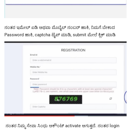
ನಂತರ ಇಮೇಲ್ ಐಡಿ ಅಥವಾ ಮೊಬೈಲ್ ನಂಬರ್ ಹಾಕಿ, ನಿಮಗೆ ಬೇಕಾದ
Password ಹಾಕಿ, captcha ಟೈಪ್ ಮಾಡಿ, submit ಮೇಲೆ ಕ್ಲಿಕ್ ಮಾಡಿ
ನಂತರ ನಿಮ್ಮ ಸೇವಾ ಸಿಂಧು ಅಕೌಂಟ್ activate ಆಗುತ್ತದೆ. ನಂತರ login