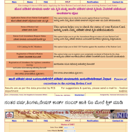
ನಂತರ ವರ್ಷ,ತಿಂಗಳು,ರೇಷನ್ ಕಾರ್ಡ್ ನಂಬರ್ ಹಾಕಿ Go ಮೇಲೆ ಕ್ಲಿಕ್ ಮಾಡಿ