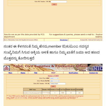
ನಂತರ ಈ ಕೆಳಗನಂತೆ ನಿಮ್ಮ ಹೆಸರು,member ID,ಕುಟುಂಬ ಸದಸ್ಯರ
ಸಂಖ್ಯೆ,ನಿಮಗೆ ಸಿಗುವ ಅಕ್ಕಿಯ ಅಳತೆ ಹಾಗೂ ನಿಮ್ಮ ಖಾತೆಗೆ ಜಮಾ ಆದ ಹಣದ
ಮೊತ್ತವನ್ನು ತೋರಿಸುತ್ತದೆ