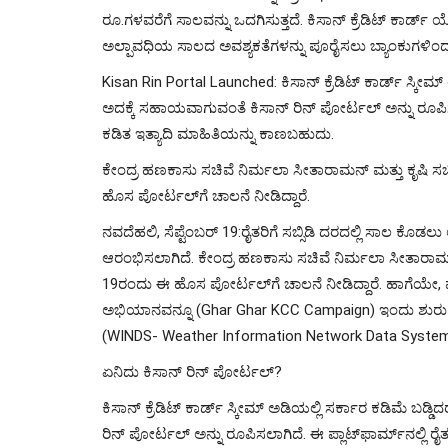
ರೂ.ಗಳವರೆಗೆ ಸಾಲವನ್ನು ಒದಗಿಸುತ್ತದೆ. ಕಿಸಾನ್ ಕ್ರೆಡಿಟ್ ಕಾ
ಅಲ್ಪಾವಧಿಯ ಸಾಲದ ಅವಶ್ಯಕತೆಗಳನ್ನು ಪೂರೈಸಲು ಬ್ಯಾಂಕುಗಳಿ
Kisan Rin Portal Launched: ಕಿಸಾನ್ ಕ್ರೆಡಿಟ್ ಕಾರ್ಡ್ ಸ್ಕೀಮ್
ಅದಕ್ಕೆ ಸಹಾಯವಾಗುವಂತೆ ಕಿಸಾನ್ ರಿನ್ ಪೋರ್ಟಲ್ ಅನ್ನು ರೂಪಿಸಲಾ
ಕಡಿತ ಇತ್ಯಾದಿ ಮಾಹಿತಿಯನ್ನು ಕಾಣಬಹುದು.
ಕೇಂದ್ರ ಹಣಕಾಸು ಸಚಿವೆ ನಿರ್ಮಲಾ ಸೀತಾರಾಮನ್ ಮತ್ತು ಕೃಷಿ 
ಹೊಸ ಪೋರ್ಟಲ್​ಗೆ ಚಾಲನೆ ನೀಡಿದ್ದಾರೆ.
ನವದೆಹಲಿ, ಸೆಪ್ಟೆಂಬರ್ 19:ರೈತರಿಗೆ ಸಬ್ಸಿಡಿ ದರದಲ್ಲಿ ಸಾಲ ಕೊ
ಆರಂಭಿಸಲಾಗಿದೆ. ಕೇಂದ್ರ ಹಣಕಾಸು ಸಚಿವೆ ನಿರ್ಮಲಾ ಸೀತಾರಾಮನ
19ರಂದು ಈ ಹೊಸ ಪೋರ್ಟಲ್​ಗೆ ಚಾಲನೆ ನೀಡಿದ್ದಾರೆ. ಹಾಗೆಯೇ, ಮನೆ
ಅಭಿಯಾನವನ್ನೂ (Ghar Ghar KCC Campaign) ಇಂದು ಶುರು ಮ
(WINDS- Weather Information Network Data System
ಏನಿದು ಕಿಸಾನ್ ರಿನ್ ಪೋರ್ಟಲ್?
ಕಿಸಾನ್ ಕ್ರೆಡಿಟ್ ಕಾರ್ಡ್ ಸ್ಕೀಮ್ ಅಡಿಯಲ್ಲಿ ಸರ್ಕಾರ ಕಡಿಮೆ ಬಡ್
ರಿನ್ ಪೋರ್ಟಲ್ ಅನ್ನು ರೂಪಿಸಲಾಗಿದೆ. ಈ ಪ್ಲಾಟ್​ಫಾರ್ಮ್​ನಲ್ಲಿ ರ