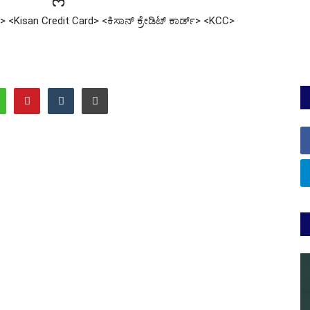
> <Kisan Credit Card> <ಕಿಸಾನ್ ಕ್ರೇಡಿಟ್ ಕಾರ್ಡ್> <KCC>