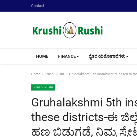
Contact
HOME
FINANCE
ರೈತರ ಯಶೋಗಾಥೆಗಳು
Home
Krushi Rushi
Gruhalakshmi 5th instalment released to these di
Krushi Rushi
Gruhalakshmi 5th in
these districts-ಈ ಜಿಲ್ಲ
ಹಣ ಬಿಡುಗಡೆ, ನಿಮ್ಮ ಸ್