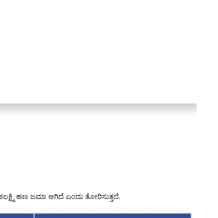
್ಷ್ಮಿ ಹಣ ಜಮಾ ಆಗಿದೆ ಎಂದು ತೋರಿಸುತ್ತದೆ.