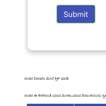
ನಂತರ Details ಮೇಲೆ ಕ್ಲಿಕ್ ಮಾಡಿ
ನಂತರ ಈ ಕೆಳಗಿನಂತೆ ಯಾವ ತಿಂಗಳು,ಯಾವ ದಿನಾಂಕದಂದು ಗೃಹಲಕ