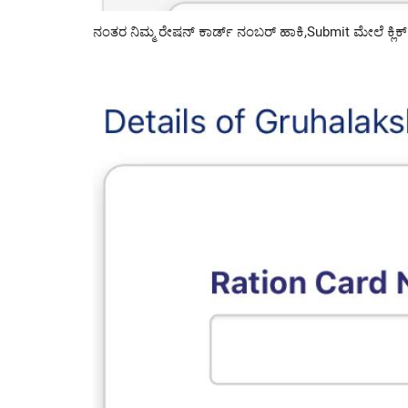
ನಂತರ ನಿಮ್ಮ ರೇಷನ್ ಕಾರ್ಡ್ ನಂಬರ್ ಹಾಕಿ,Submit ಮೇಲೆ ಕ್ಲಿಕ