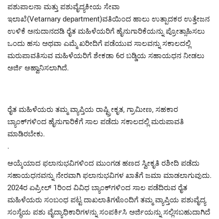
ಪಶುಪಾಲನಾ ಮತ್ತು ಪಶುವೈದ್ಯಕೀಯ ಸೇವಾ
ಇಲಾಖೆ(Vetarnary department)ವತಿಯಿಂದ ಹಾಲು ಉತ್ಪಾದಕರ ಉತ್ತೇಜನ
ಉಳಿಕೆ ಅನುದಾನದಡಿ ರೈತ ಮಹಿಳೆಯರಿಗೆ ಹೈನುಗಾರಿಕೆಯನ್ನು ಪ್ರೋತ್ಸಾಹಿಸಲು
ಒಂದು ಹಸು ಅಥವಾ ಎಮ್ಮೆ ಖರೀದಿಗೆ ಪಡೆಯುವ ಸಾಲವನ್ನು ಸಕಾಲದಲ್ಲಿ
ಮರುಪಾವತಿಸುವ ಮಹಿಳೆಯರಿಗೆ ಶೇಕಡಾ 6ರ ಬಡ್ಡಿಯ ಸಹಾಯಧನ ನೀಡಲು
ಅರ್ಜಿ ಆಹ್ವಾನಿಸಲಾಗಿದೆ.
ರೈತ ಮಹಿಳೆಯರು ತಮ್ಮ ವ್ಯಾಪ್ತಿಯ ರಾಷ್ಟ್ರೀಕೃತ, ಗ್ರಾಮೀಣ, ಸಹಕಾರ
ಬ್ಯಾಂಕ್‌ಗಳಿಂದ ಹೈನುಗಾರಿಕೆಗೆ ಸಾಲ ಪಡೆದು ಸಕಾಲದಲ್ಲಿ ಮರುಪಾವತಿ
ಮಾಡಿರಬೇಕು.
.
ಆಯ್ಕೆಯಾದ ಫಲಾನುಭವಿಗಳಿಂದ ಮುಂಗಡ ಹಣದ ಸ್ವೀಕೃತಿ ರಶೀದಿ ಪಡೆದು
ಸಹಾಯಧನವನ್ನು ನೇರವಾಗಿ ಫಲಾನುಭವಿಗಳ ಖಾತೆಗೆ ಜಮಾ ಮಾಡಲಾಗುವುದು.
2024ರ ಏಪ್ರೀಲ್ 1ರಿಂದ ವಿವಿಧ ಬ್ಯಾಂಕ್‌ಗಳಿಂದ ಸಾಲ ಪಡೆದಿರುವ ರೈತ
ಮಹಿಳೆಯರು ಸಂಬಂಧ ಪಟ್ಟ ದಾಖಲಾತಿಗಳೊಂದಿಗೆ ತಮ್ಮ ವ್ಯಾಪ್ತಿಯ ಪಶುವೈದ್ಯ
ಸಂಸ್ಥೆಯ ಪಶು ವೈದ್ಯಾಧಿಕಾರಿಗಳನ್ನು ಸಂಪರ್ಕಿಸಿ ಅರ್ಜಿಯನ್ನು ಸಲ್ಲಿಸಬಹುದಾಗಿದೆ