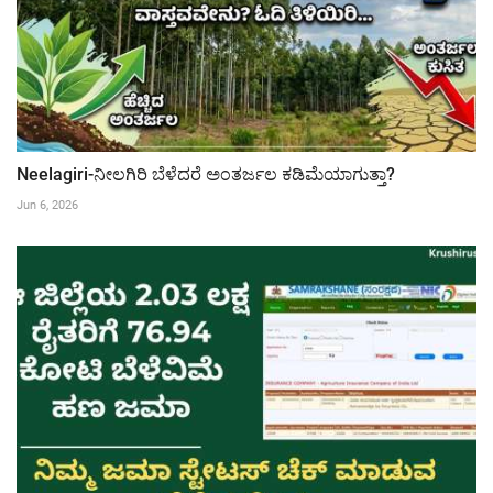
Neelagiri-ನೀಲಗಿರಿ ಬೆಳೆದರೆ ಅಂತರ್ಜಲ ಕಡಿಮೆಯಾಗುತ್ತಾ?
Jun 6, 2026