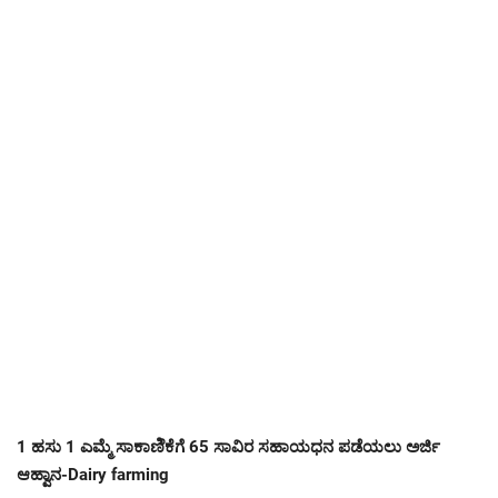
1 ಹಸು 1 ಎಮ್ಮೆ ಸಾಕಾಣಿೆಕೆಗೆ 65 ಸಾವಿರ ಸಹಾಯಧನ ಪಡೆಯಲು ಅರ್ಜಿ
ಆಹ್ವಾನ-Dairy farming