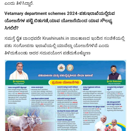
ಎಂದು ತಿಳಿಸಿದ್ದಾರೆ.
Vetarnary department schemes 2024-ಪಶುಇಲಾಖೆಯಲ್ಲಿರುವ
ಯೋಜನೆಗಳ ಪಟ್ಟಿ ಬಿಡುಗಡೆ,ಯಾವ ಯೋಜನೆಯಿಂದ ಯಾವ ಸೌಲಭ್ಯ
ಸಿಗಲಿದೆ?
ಸಮಸ್ತೆ ರೈತ ಬಾಂಧವರೇ Krushirushi.in ಜಾಲತಾಣದ ಇಂದಿನ ಸಂಚಿಕೆಯಲ್ಲಿ
ಪಶು ಸಂಗೋಪನಾ ಇಲಾಖೆಯಲ್ಲಿ ಯಾವೆಲ್ಲಾ ಯೋಜನೆಗಳಿವೆ ಎಂದು
ತಿಳಿದುಕೊಂಡು ಅದರ ಸದುಪಯೋಗ ಪಡೆದುಕೊಳ್ಳೋಣ