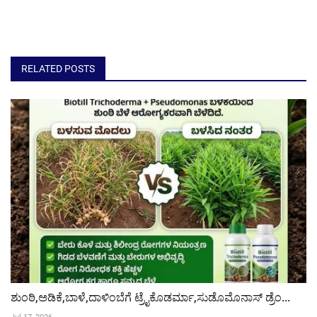
RELATED POSTS
ಶುಂಠಿ,ಅಡಿಕೆ,ಬಾಳೆ,ದಾಳಿಂಬೆಗೆ ಟ್ರೈಕೊಡರ್ಮಾ,ಸುಡೊಮೊನಾಸ್ ಡ್ರೆಂ...