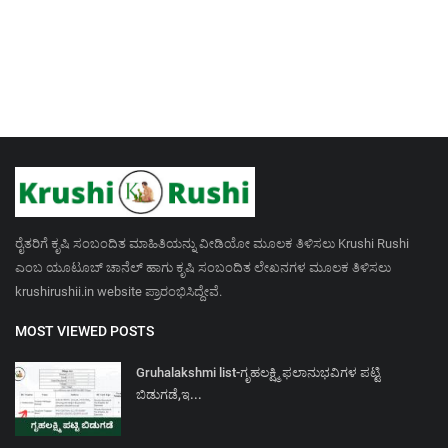
ರೈತರಿಗೆ ಕೃಷಿ ಸಂಬಂದಿತ ಮಾಹಿತಿಯನ್ನು ವೀಡಿಯೋ ಮೂಲಕ ತಿಳಿಸಲು Krushi Rushi
ಎಂಬ ಯೂಟೂಬ್ ಚಾನೆಲ್ ಹಾಗು ಕೃಷಿ ಸಂಬಂದಿತ ಲೇಖನಗಳ ಮೂಲಕ ತಿಳಿಸಲು
krushirushii.in website ಪ್ರಾರಂಭಿಸಿದ್ದೇವೆ.
MOST VIEWED POSTS
Gruhalakshmi list-ಗೃಹಲಕ್ಷ್ಮಿ ಫಲಾನುಭವಿಗಳ ಪಟ್ಟಿ
ಬಿಡುಗಡೆ,ಇ...