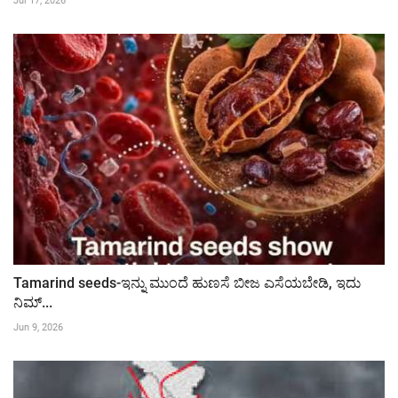
Jul 17, 2026
Tamarind seeds-ಇನ್ನು ಮುಂದೆ ಹುಣಸೆ ಬೀಜ ಎಸೆಯಬೇಡಿ, ಇದು
ನಿಮ್...
Jun 9, 2026