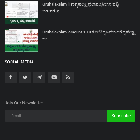
Gruhalakshmi list-ಗೃಹಲಕ್ಷ್ಮಿ ಫಲಾನುಭವಿಗಳ ಪಟ್ಟಿ
ಬಿಡುಗಡೆ,ಇ...
Gruhalakshmi amount-1.10 ಕೋಟಿ ಗೃಹಿಣೆಯರಿಗೆ ಗೃಹಲಕ್ಷ್ಮಿ
ಭಾ...
SOCIAL MEDIA
Join Our Newsletter
Subscribe