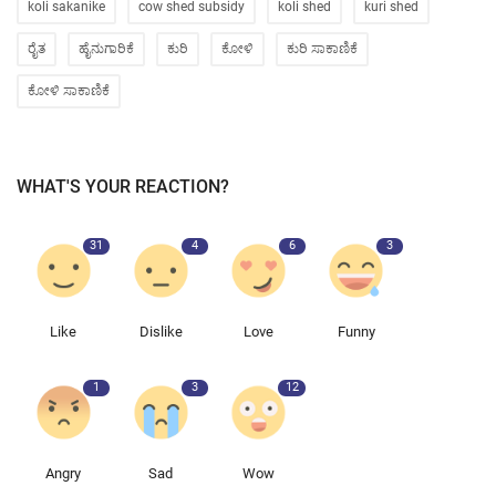
koli sakanike
cow shed subsidy
koli shed
kuri shed
ರೈತ
ಹೈನುಗಾರಿಕೆ
ಕುರಿ
ಕೋಳಿ
ಕುರಿ ಸಾಕಾಣಿಕೆ
ಕೋಳಿ ಸಾಕಾಣಿಕೆ
WHAT'S YOUR REACTION?
31
4
6
3
Like
Dislike
Love
Funny
1
3
12
Angry
Sad
Wow