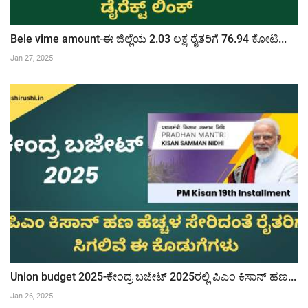
Bele vime amount-ಈ ಜಿಲ್ಲೆಯ 2.03 ಲಕ್ಷ ರೈತರಿಗೆ 76.94 ಕೋಟಿ...
Jan 27, 2025
Union budget 2025-ಕೇಂದ್ರ ಬಜೇಟ್ 2025ರಲ್ಲಿ ಪಿಎಂ ಕಿಸಾನ್ ಹಣ...
Jan 26, 2025