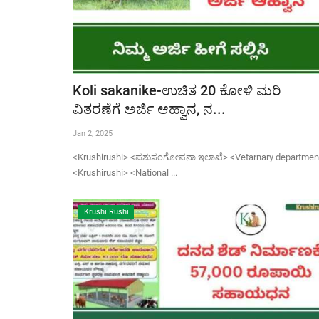
Koli sakanike-ಉಚಿತ 20 ಕೋಳಿ ಮರಿ
ವಿತರಣೆಗೆ ಅರ್ಜಿ ಆಹ್ವಾನ, ನ...
Jan 2, 2025
<Krushirushi> <ಪಶುಸಂಗೋಪನಾ ಇಲಾಖೆ> <Vetarnary departmen
<Krushirushi> <National ...
Krushi Rushi