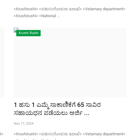
<Krushirushi> <ಪಶುಸಂಗೋಪನಾ ಇಲಾಖೆ> <Vetarnary department>
<Krushirushi> <National ...
Krushi Rushi
1 ಹಸು 1 ಎಮ್ಮೆ ಸಾಕಾಣಿೆಕೆಗೆ 65 ಸಾವಿರ
ಸಹಾಯಧನ ಪಡೆಯಲು ಅರ್ಜಿ ...
Nov 17, 2024
t>
<Krushirushi> <ಪಶುಸಂಗೋಪನಾ ಇಲಾಖೆ> <Vetarnary department>