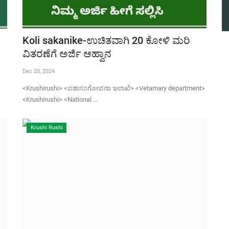
Koli sakanike-ಉಚಿತವಾಗಿ 20 ಕೋಳಿ ಮರಿ
ವಿತರಣೆಗೆ ಅರ್ಜಿ ಆಹ್ವಾನ
Dec 20, 2024
<Krushirushi> <ಪಶುಸಂಗೋಪನಾ ಇಲಾಖೆ> <Vetarnary department>
<Krushirushi> <National ...
Krushi Rushi