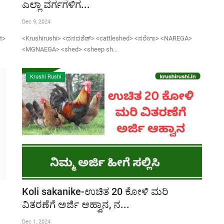
ಎಲ್ಲಾ ವರ್ಗಗಳಿಗ...
Dec 9, 2024
t>
<Krushirushi> <ದನದಶೆಡ್> <cattleshed> <ನರೇಗಾ> <NAREGA>
<MGNAEGA> <shed> <sheep sh...
Krushi Rushi
Koli sakanike-ಉಚಿತ 20 ಕೋಳಿ ಮರಿ
ವಿತರಣೆಗೆ ಅರ್ಜಿ ಆಹ್ವಾನ, ನ...
Dec 1, 2024