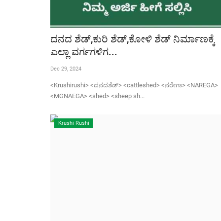
ದನದ ಶೆಡ್,ಕುರಿ ಶೆಡ್,ಕೋಳಿ ಶೆಡ್ ನಿರ್ಮಾಣಕ್ಕೆ
ಎಲ್ಲಾ ವರ್ಗಗಳಿಗ...
Dec 29, 2024
<Krushirushi> <ದನದಶೆಡ್> <cattleshed> <ನರೇಗಾ> <NAREGA>
<MGNAEGA> <shed> <sheep sh...
Krushi Rushi