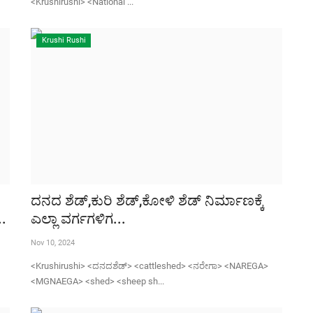
<Krushirushi> <National ...
Krushi Rushi
ದನದ ಶೆಡ್,ಕುರಿ ಶೆಡ್,ಕೋಳಿ ಶೆಡ್ ನಿರ್ಮಾಣಕ್ಕೆ
..
ಎಲ್ಲಾ ವರ್ಗಗಳಿಗ...
Nov 10, 2024
<Krushirushi> <ದನದಶೆಡ್> <cattleshed> <ನರೇಗಾ> <NAREGA>
<MGNAEGA> <shed> <sheep sh...