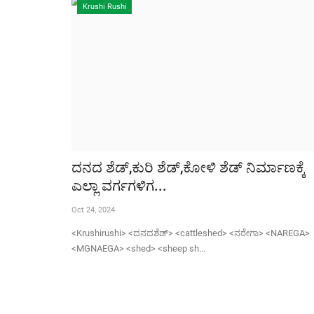
Krushi Rushi
ದನದ ಶೆಡ್,ಕುರಿ ಶೆಡ್,ಕೋಳಿ ಶೆಡ್ ನಿರ್ಮಾಣಕ್ಕೆ
ಎಲ್ಲಾ ವರ್ಗಗಳಿಗ...
Oct 24, 2024
<Krushirushi> <ದನದಶೆಡ್> <cattleshed> <ನರೇಗಾ> <NAREGA>
<MGNAEGA> <shed> <sheep sh...