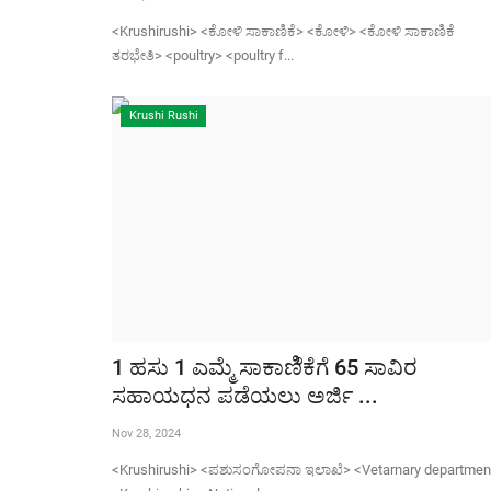
<Krushirushi> <ಕೋಳಿ ಸಾಕಾಣಿಕೆ> <ಕೋಳಿ> <ಕೋಳಿ ಸಾಕಾಣಿಕೆ
ತರಭೇತಿ> <poultry> <poultry f...
Krushi Rushi
1 ಹಸು 1 ಎಮ್ಮೆ ಸಾಕಾಣಿೆಕೆಗೆ 65 ಸಾವಿರ
ಸಹಾಯಧನ ಪಡೆಯಲು ಅರ್ಜಿ ...
Nov 28, 2024
<Krushirushi> <ಪಶುಸಂಗೋಪನಾ ಇಲಾಖೆ> <Vetarnary departmen