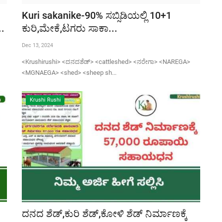
Kuri sakanike-90% ಸಬ್ಸಿಡಿಯಲ್ಲಿ 10+1
..
ಕುರಿ,ಮೇಕೆ,ಟಗರು ಸಾಕಾ...
Dec 13, 2024
<Krushirushi> <ದನದಶೆಡ್> <cattleshed> <ನರೇಗಾ> <NAREGA>
<MGNAEGA> <shed> <sheep sh...
Krushi Rushi
ದನದ ಶೆಡ್,ಕುರಿ ಶೆಡ್,ಕೋಳಿ ಶೆಡ್ ನಿರ್ಮಾಣಕ್ಕೆ