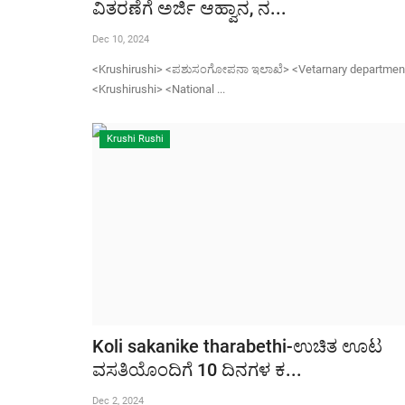
ವಿತರಣೆಗೆ ಅರ್ಜಿ ಆಹ್ವಾನ, ನ...
Dec 10, 2024
<Krushirushi> <ಪಶುಸಂಗೋಪನಾ ಇಲಾಖೆ> <Vetarnary departmen
<Krushirushi> <National ...
Krushi Rushi
Koli sakanike tharabethi-ಉಚಿತ ಊಟ
ವಸತಿಯೊಂದಿಗೆ 10 ದಿನಗಳ ಕ...
Dec 2, 2024