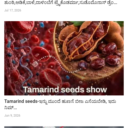
ಶುಂಠಿ,ಅಡಿಕೆ,ಬಾಳೆ,ದಾಳಿಂಬೆಗೆ ಟ್ರೈಕೊಡರ್ಮಾ,ಸುಡೊಮೊನಾಸ್ ಡ್ರೆಂ...
Jul 17, 2026
Tamarind seeds-ಇನ್ನು ಮುಂದೆ ಹುಣಸೆ ಬೀಜ ಎಸೆಯಬೇಡಿ, ಇದು
ನಿಮ್...
Jun 9, 2026