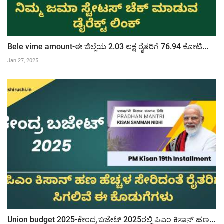
Bele vime amount-ಈ ಜಿಲ್ಲೆಯ 2.03 ಲಕ್ಷ ರೈತರಿಗೆ 76.94 ಕೋಟಿ...
Jan 27, 2025
Union budget 2025-ಕೇಂದ್ರ ಬಜೇಟ್ 2025ರಲ್ಲಿ ಪಿಎಂ ಕಿಸಾನ್ ಹಣ...