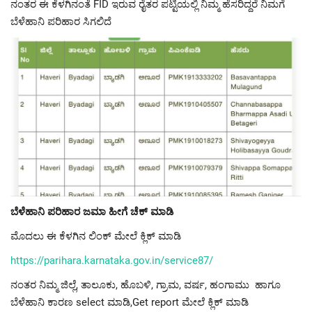
ನಂತರ ಈ ಕೆಳಗಿನಂತೆ FID ಇರುವ ರೈತರ ಪಟ್ಟಿಯಲ್ಲಿ ನಿಮ್ಮ ಹೆಸರಿದ್ದರೆ ನಿಮಗೆ
ಬೆಳೆಹಾನಿ ಪರಿಹಾರ ಸಿಗಲಿದೆ
ಬೆಳೆಹಾನಿ ಪರಿಹಾರ ಜಮಾ ಹೀಗೆ ಚೆಕ್ ಮಾಡಿ
ಮೊದಲು ಈ ಕೆಳಗಿನ ಲಿಂಕ್ ಮೇಲೆ ಕ್ಲಿಕ್ ಮಾಡಿ
https://parihara.karnataka.gov.in/service87/
ನಂತರ ನಿಮ್ಮ ಜಿಲ್ಲೆ, ತಾಲೂಕು, ಹೊಬಳಿ, ಗ್ರಾಮ, ವರ್ಷ, ಹಂಗಾಮು ಹಾಗೂ
ಬೆಳೆಹಾನಿ ಕಾರಣ select ಮಾಡಿ,Get report ಮೇಲೆ ಕ್ಲಿಕ್ ಮಾಡಿ