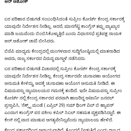
ಆರ್ ಅಶೋಕ್
ಬರ ಪರಿಹಾರ ಬಿಡುಗಡೆ ಸಂಬಂಧಿಸಿದಂತೆ ಸುಪ್ರೀಂ ಕೋರ್ಟ್ ಕೇಂದ್ರ ಸರ್ಕಾರಕ್ಕೆ
ಯಾವುದೇ ನಿರ್ದೇಶನ ನೀಡಿಲ್ಲ. ಆದರೆ, ಮಾನಗೆಟ್ಟ ಕಾಂಗ್ರೆಸ್ ತಪ್ಪು ವ್ಯಾಖ್ಯಾನ
ಮಾಡಿ ಜಯವೆಂದು ಬಿಂಬಿಸಿಕೊಳ್ಳುತ್ತಿದೆ ಎಂದು ವಿಧಾನಸಭೆ ಪ್ರತಿಪಕ್ಷ ನಾಯಕ
ಆರ್.ಅಶೋಕ್ ಚಾಟಿ ಬೀಸಿದರು.
ಬಿಜೆಪಿ ಮಾಧ್ಯಮ ಕೇಂದ್ರದಲ್ಲಿ ಮಂಗಳವಾರ ಸುದ್ದಿಗೋಷ್ಠಿಯಲ್ಲಿ ಮಾತನಾಡಿದ
ಅವರು, ರಾಜ್ಯ ಸರ್ಕಾರದ ವಿರುದ್ಧ ವಾಗ್ದಾಳಿ ನಡೆಸಿದರು.
ಬರ ಪರಿಹಾರ ಬಿಡುಗಡೆ ವಿಚಾರದಲ್ಲಿ ಸುಪ್ರೀಂ ಕೋರ್ಟ್ ಕೇಂದ್ರ ಸರ್ಕಾರಕ್ಕೆ
ಯಾವುದೇ ನಿರ್ದೇಶನ ನೀಡಿಲ್ಲ. ಕೇಂದ್ರ ಸರ್ಕಾರವೇ ಚುನಾವಣಾ ಆಯೋಗದ
ಅನುಮತಿ ಕೇಳಿದ್ದು, ಅದಕ್ಕೆ ಚುನಾವಣಾ ಆಯೋಗ ಅನುಮತಿ ನೀಡಿದೆ. ಈ
ವಿಷಯವನ್ನು ನ್ಯಾಯಾಲಯದ ಗಮನಕ್ಕೆ ತಂದಿದೆ. ಇದೇ ವಿಷಯವನ್ನು ಸುಪ್ರೀಂ
ಕೋರ್ಟ್ ನಲ್ಲಿ ಕೇಂದ್ರ ಸರ್ಕಾರದ ಪರವಾಗಿ ಹಾಜರಿದ್ದ ಅಟಾರ್ನಿ ಜನರಲ್
ಪ್ರಸ್ತಾಪಿಸಿ, 'ನೆಕ್ಸ್ಟ್ ಮಂಡೆ ( ಏಪ್ರಿಲ್ 29) ಸಮ್ ಥಿಂಗ್ ವಿಲ್ ಬಿ ಹ್ಯಾಪನ್'
ಎಂದಾಗ ಕಾಂಗ್ರೆಸ್ ಪರ ವಕೀಲ ಕಪಿಲ್ ಸಿಬಲ್ ಸಹಮತ ವ್ಯಕ್ತಪಡಿಸಿದ್ದಾರೆ. ಈ
ಕೇಸ್ ನಲ್ಲಿ ವಾದ ಮಾಡುವ ಅಗತ್ಯವೇನಿಲ್ಲವೆಂದು ನ್ಯಾಯಾಲಯ ಹೇಳಿದೆ.
ಕೇಂದ್ರ ಸರ್ಕಾರದಿಂದ ಅನ್ಯಾಯವಾಗಿದೆ, ತೊಂದರೆ ನೀಡುತ್ತಿದೆ ಎಂದು ರಾಜ್ಯದ