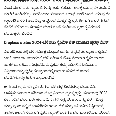
ಪರಂಪರೆ ನಡೆದುಕೊಂಡು ಬಂದಿದೆ. ಆದರೆ, ಸಿದ್ದರಾಮಯ್ಯ ಸರ್ಕಾರ ಅಧಿಕಾರಕ್ಕೆ
ಬಂದ ಮೇಲೆ ಐದು ಗ್ಯಾರಂಟಿಗಳನ್ನು ಜಾರಿ ತಂದಿತು. ಅದಕ್ಕೆ ಯಾವುದೇ ತಯಾರಿ
ಮಾಡಿಕೊಂಡಿರಲಿಲ್ಲ. ಇದರಿಂದಾಗಿ ಸರ್ಕಾರದ ಖಜಾನೆ ಖಾಲಿ ಆಗಿದೆ. ಯಾವುದೇ
ಗ್ಯಾರಂಟಿ ಜನರಿಗೆ ತಲುಪಿಲ್ಲ. ಆದ್ದರಿಂದ ರೊಚ್ಚಿಗೆದ್ದಿದ್ದಾರೆ. ಹೀಗಾಗಿ ಜನರ ಗಮನ
ಬೇರೆಡೆ ಸೆಳೆಯಲು ಕೇಂದ್ರದ ಮೇಲೆ ಗೂಬೆ ಕೂರಿಸುವ ಪ್ರಯತ್ನ ನಿರಂತರ
ಮಾಡುತ್ತಲೇ ಬಂದಿದೆ.
Croploss status 2024-ಬೆಳೆಹಾನಿ ಸ್ಟೇಟಸ್ ಚೆಕ್ ಮಾಡುವ ಡೈರೆಕ್ಟ್ ಲಿಂಕ್
ಬರ ಪರಿಹಾರದಲ್ಲಿ ಬೆಳೆ ಸಮೀಕ್ಷೆ ದತ್ತಾಂಶ ಹಾಗೂ ಫ್ರೂಟ್ಸ್ ತಂತ್ರಾಂಶದಲ್ಲಿರುವ
ಅಂಕಿ ಅಂಶಗಳ ಆಧಾರದಲ್ಲಿ ಬೆಳೆ ಪರಿಹಾರ ಮೊತ್ತ ನೇರವಾಗಿ ರೈತರ ಬ್ಯಾಂಕ್
ಖಾತೆಗೆ ಪಾವತಿಯಾಗುವುದರಿಂದ, ರೈತರು ತಮ್ಮ ಜಮೀನಿನ ನಿಖರವಾದ
ವಿಸ್ತೀರ್ಣವನ್ನು ಫ್ರುಟ್ಸ್ ತಂತ್ರಾಂಶದಲ್ಲಿ ಆಧಾರ್-ಪಹಣಿ ಜೋಡಣೆ
ಮಾಡಿಸಿಕೊಳ್ಳುವುದು ಕಡ್ಡಾಯವಾಗಿದೆ.
ಈ ಹಿಂದೆ ಗ್ರಾಮ ಲೆಕ್ಕಾಧಿಕಾರಿಗಳು ಬೆಳೆ ನಷ್ಟ ವಿವರವನ್ನು ನಮೂದಿಸಿ,
ಅದಕ್ಕನುಗುಣವಾಗಿ ಪರಿಹಾರ ಮೊತ್ತ ನೀಡುವ ವ್ಯವಸ್ಥೆ ಇತ್ತು. ಸರ್ಕಾರವು 2023
ನೇ ಸಾಲಿನ ಮುಂಗಾರು ಹಂಗಾಮಿನ ಬೆಳೆ ನಷ್ಟ ಪರಿಹಾರವನ್ನು ಬೆಳೆ ಸಮೀಕ್ಷೆ
ಮತ್ತು ಫ್ರುಟ್ಸ್ ನಲ್ಲಿ ನೊಂದಣಿಯಾಗಿರುವ ಬೆಳೆ ಮತ್ತು ಜಮೀನಿನ ವಿಸ್ತೀರ್ಣಕ್ಕೆ
ಅನುಗುಣವಾಗಿ ನೇರವಾಗಿ ರೈತರ ಬ್ಯಾಂಕ್ ಖಾತೆಗೆ ಜಮಾ ಮಾಡಲಿರುವುದರಿಂದ,