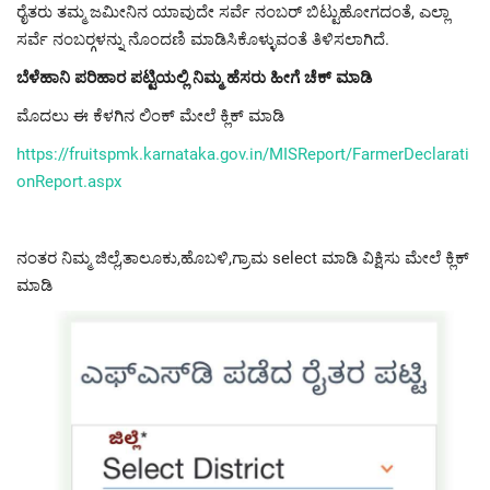
ರೈತರು ತಮ್ಮ ಜಮೀನಿನ ಯಾವುದೇ ಸರ್ವೆ ನಂಬರ್ ಬಿಟ್ಟುಹೋಗದಂತೆ, ಎಲ್ಲಾ
ಸರ್ವೆ ನಂಬರ್‍ಗಳನ್ನು ನೊಂದಣಿ ಮಾಡಿಸಿಕೊಳ್ಳುವಂತೆ ತಿಳಿಸಲಾಗಿದೆ.
ಬೆಳೆಹಾನಿ ಪರಿಹಾರ ಪಟ್ಟಿಯಲ್ಲಿ ನಿಮ್ಮ ಹೆಸರು ಹೀಗೆ ಚೆಕ್ ಮಾಡಿ
ಮೊದಲು ಈ ಕೆಳಗಿನ ಲಿಂಕ್ ಮೇಲೆ ಕ್ಲಿಕ್ ಮಾಡಿ
https://fruitspmk.karnataka.gov.in/MISReport/FarmerDeclarati
onReport.aspx
ನಂತರ ನಿಮ್ಮ ಜಿಲ್ಲೆ,ತಾಲೂಕು,ಹೊಬಳಿ,ಗ್ರಾಮ select ಮಾಡಿ ವಿಕ್ಷಿಸು ಮೇಲೆ ಕ್ಲಿಕ್
ಮಾಡಿ