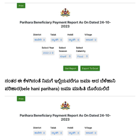
ನಂತರ ಈ ಕೆಳಗಿನಂತೆ ನಿಮಗೆ ಇಲ್ಲಿಯವರೆಗೂ ಜಮಾ ಆದ ಬೆಳೆಹಾನಿ
ಪರಿಹಾರ(bele hani parihara) ಜಮಾ ಮಾಹಿತಿ ದೊರೆಯಲಿದೆ