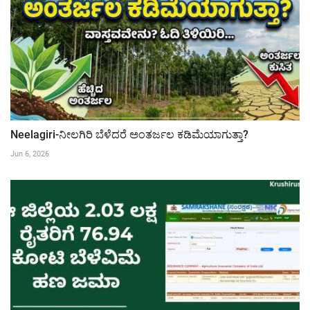
Neelagiri-ನೀಲಗಿರಿ ಬೆಳೆದರೆ ಅಂತರ್ಜಲ ಕಡಿಮೆಯಾಗುತ್ತಾ?
Jun 6, 2026