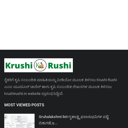
ರೈತರಿಗೆ ಕೃಷಿ ಸಂಬಂದಿತ ಮಾಹಿತಿಯನ್ನು ವೀಡಿಯೋ ಮೂಲಕ ತಿಳಿಸಲು Krushi Rushi
ಎಂಬ ಯೂಟೂಬ್ ಚಾನೆಲ್ ಹಾಗು ಕೃಷಿ ಸಂಬಂದಿತ ಲೇಖನಗಳ ಮೂಲಕ ತಿಳಿಸಲು
krushirushii.in website ಪ್ರಾರಂಭಿಸಿದ್ದೇವೆ.
MOST VIEWED POSTS
Gruhalakshmi list-ಗೃಹಲಕ್ಷ್ಮಿ ಫಲಾನುಭವಿಗಳ ಪಟ್ಟಿ
ಬಿಡುಗಡೆ,ಇ...