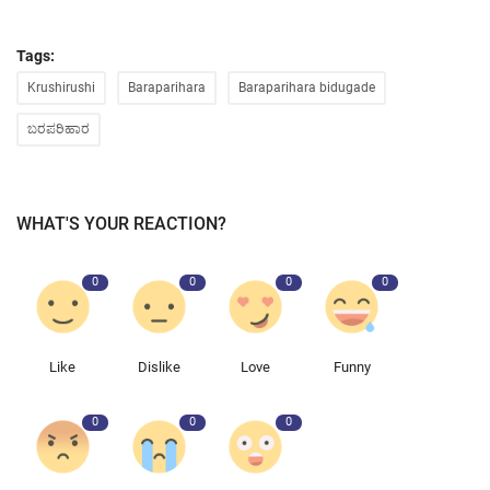
Tags:
Krushirushi
Baraparihara
Baraparihara bidugade
ಬರಪರಿಹಾರ
WHAT'S YOUR REACTION?
0
0
0
0
Like
Dislike
Love
Funny
0
0
0