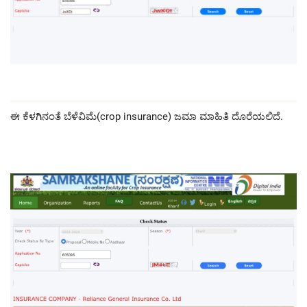
ಈ ಕೆಳಗಿನಂತೆ ಬೆಳೆವಿಮೆ(crop insurance) ಜಮಾ ಮಾಹಿತಿ ದೊರೆಯಲಿದೆ.