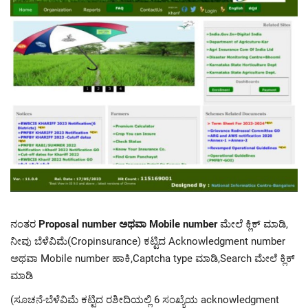
ನಂತರ
Proposal number ಅಥವಾ Mobile number
ಮೇಲೆ ಕ್ಲಿಕ್ ಮಾಡಿ,
ನೀವು ಬೆಳೆವಿಮೆ(Cropinsurance) ಕಟ್ಟಿದ Acknowledgment number
ಅಥವಾ Mobile number ಹಾಕಿ,Captcha type ಮಾಡಿ,Search ಮೇಲೆ ಕ್ಲಿಕ್
ಮಾಡಿ
(ಸೂಚನೆ-ಬೆಳೆವಿಮೆ ಕಟ್ಟಿದ ರಶೀದಿಯಲ್ಲಿ 6 ಸಂಖ್ಯೆಯ acknowledgment