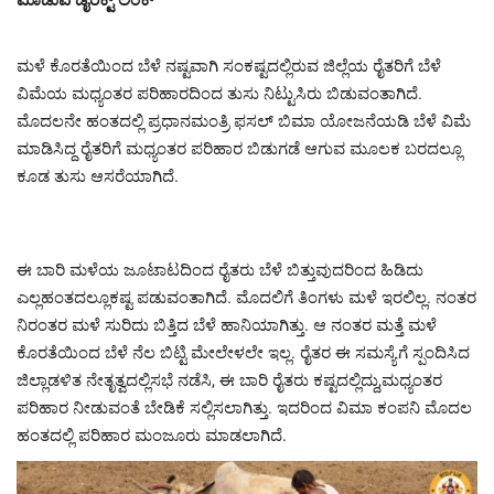
ಮಳೆ ಕೊರತೆಯಿಂದ ಬೆಳೆ ನಷ್ಟವಾಗಿ ಸಂಕಷ್ಟದಲ್ಲಿರುವ ಜಿಲ್ಲೆಯ ರೈತರಿಗೆ ಬೆಳೆ
ವಿಮೆಯ ಮಧ್ಯಂತರ ಪರಿಹಾರದಿಂದ ತುಸು ನಿಟ್ಟುಸಿರು ಬಿಡುವಂತಾಗಿದೆ.
ಮೊದಲನೇ ಹಂತದಲ್ಲಿ ಪ್ರಧಾನಮಂತ್ರಿ ಫಸಲ್‌ ಬಿಮಾ ಯೋಜನೆಯಡಿ ಬೆಳೆ ವಿಮೆ
ಮಾಡಿಸಿದ್ದ ರೈತರಿಗೆ ಮಧ್ಯಂತರ ಪರಿಹಾರ ಬಿಡುಗಡೆ ಆಗುವ ಮೂಲಕ ಬರದಲ್ಲೂ
ಕೂಡ ತುಸು ಆಸರೆಯಾಗಿದೆ.
ಈ ಬಾರಿ ಮಳೆಯ ಜೂಟಾಟದಿಂದ ರೈತರು ಬೆಳೆ ಬಿತ್ತುವುದರಿಂದ ಹಿಡಿದು
ಎಲ್ಲಹಂತದಲ್ಲೂಕಷ್ಟ ಪಡುವಂತಾಗಿದೆ. ಮೊದಲಿಗೆ ತಿಂಗಳು ಮಳೆ ಇರಲಿಲ್ಲ. ನಂತರ
ನಿರಂತರ ಮಳೆ ಸುರಿದು ಬಿತ್ತಿದ ಬೆಳೆ ಹಾನಿಯಾಗಿತ್ತು. ಆ ನಂತರ ಮತ್ತೆ ಮಳೆ
ಕೊರತೆಯಿಂದ ಬೆಳೆ ನೆಲ ಬಿಟ್ಟಿ ಮೇಲೇಳಲೇ ಇಲ್ಲ. ರೈತರ ಈ ಸಮಸ್ಯೆಗೆ ಸ್ಪಂದಿಸಿದ
ಜಿಲ್ಲಾಡಳಿತ ನೇತೃತ್ವದಲ್ಲಿಸಭೆ ನಡೆಸಿ, ಈ ಬಾರಿ ರೈತರು ಕಷ್ಟದಲ್ಲಿದ್ದು,ಮಧ್ಯಂತರ
ಪರಿಹಾರ ನೀಡುವಂತೆ ಬೇಡಿಕೆ ಸಲ್ಲಿಸಲಾಗಿತ್ತು. ಇದರಿಂದ ವಿಮಾ ಕಂಪನಿ ಮೊದಲ
ಹಂತದಲ್ಲಿ ಪರಿಹಾರ ಮಂಜೂರು ಮಾಡಲಾಗಿದೆ.