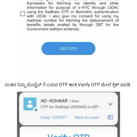
ನಂತರ ನಿಮ್ಮ ಮೊಬೈಲ್ ಗೆ ಬರುವ OTP ಹಾಕಿ,Varify OTP ಮೇಲೆ ಕ್ಲಿಕ್ ಮಾಡಿ