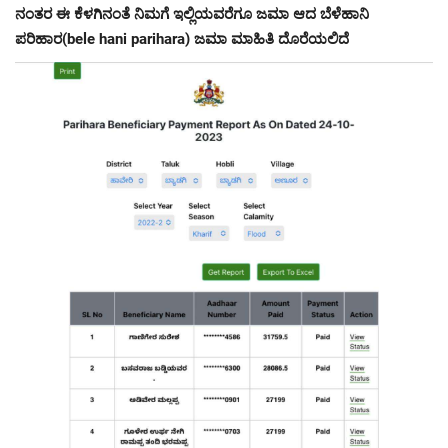
ನಂತರ ಈ ಕೆಳಗಿನಂತೆ ನಿಮಗೆ ಇಲ್ಲಿಯವರೆಗೂ ಜಮಾ ಆದ ಬೆಳೆಹಾನಿ
ಪರಿಹಾರ(bele hani parihara) ಜಮಾ ಮಾಹಿತಿ ದೊರೆಯಲಿದೆ