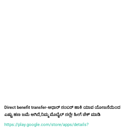
Direct benefit transfer-ಆಧಾರ್ ನಂಬರ್ ಹಾಕಿ ಯಾವ ಯೋಜನೆಯಿಂದ
ಎಷ್ಟು ಹಣ ಜಮೆ ಆಗಿದೆ,ನಿಮ್ಮ ಮೊಬೈಲ್ ನಲ್ಲೇ ಹೀಗೆ ಚೆಕ್ ಮಾಡಿ
https://play.google.com/store/apps/details?