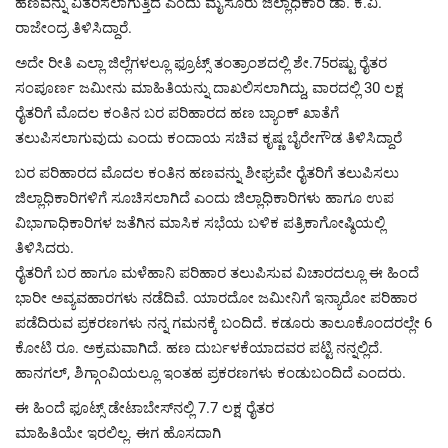
ಹಣವನ್ನು ವಿತರಿಸಲಾಗುತ್ತಿದೆ ಎಂದು ಮೈಸೂರು ಜಿಲ್ಲಾಧಿಕಾರಿ ಡಾ. ಕೆ.ವಿ.
ರಾಜೇಂದ್ರ ತಿಳಿಸಿದ್ದಾರೆ.
ಅದೇ ರೀತಿ ಎಲ್ಲಾ ಜಿಲ್ಲೆಗಳಲ್ಲೂ ಫ್ರೂಟ್ಸ್ ತಂತ್ರಾಂಶದಲ್ಲಿ ಶೇ.75ರಷ್ಟು ರೈತರ
ಸಂಪೂರ್ಣ ಜಮೀನು ಮಾಹಿತಿಯನ್ನು ದಾಖಲಿಸಲಾಗಿದ್ದು, ವಾರದಲ್ಲಿ 30 ಲಕ್ಷ
ರೈತರಿಗೆ ಮೊದಲ ಕಂತಿನ ಬರ ಪರಿಹಾರದ ಹಣ ಬ್ಯಾಂಕ್‌ ಖಾತೆಗೆ
ತಲುಪಿಸಲಾಗುವುದು ಎಂದು ಕಂದಾಯ ಸಚಿವ ಕೃಷ್ಣ ಬೈರೇಗೌಡ ತಿಳಿಸಿದ್ದಾರೆ
ಬರ ಪರಿಹಾರದ ಮೊದಲ ಕಂತಿನ ಹಣವನ್ನು ಶೀಘ್ರವೇ ರೈತರಿಗೆ ತಲುಪಿಸಲು
ಜಿಲ್ಲಾಧಿಕಾರಿಗಳಿಗೆ ಸೂಚಿಸಲಾಗಿದೆ ಎಂದು ಜಿಲ್ಲಾಧಿಕಾರಿಗಳು ಹಾಗೂ ಉಪ
ವಿಭಾಗಾಧಿಕಾರಿಗಳ ಜತೆಗಿನ ಮಾಸಿಕ ಸಭೆಯ ಬಳಿಕ ಪತ್ರಿಕಾಗೋಷ್ಠಿಯಲ್ಲಿ
ತಿಳಿಸಿದರು.
ರೈತರಿಗೆ ಬರ ಹಾಗೂ ಮಳೆಹಾನಿ ಪರಿಹಾರ ತಲುಪಿಸುವ ವಿಚಾರದಲ್ಲೂ ಈ ಹಿಂದೆ
ಭಾರೀ ಅವ್ಯವಹಾರಗಳು ನಡೆದಿವೆ. ಯಾರದೋ ಜಮೀನಿಗೆ ಇನ್ಯಾರೋ ಪರಿಹಾರ
ಪಡೆದಿರುವ ಪ್ರಕರಣಗಳು ನನ್ನ ಗಮನಕ್ಕೆ ಬಂದಿದೆ. ಕಡೂರು ತಾಲೂಕೊಂದರಲ್ಲೇ 6
ಕೋಟಿ ರೂ. ಅಕ್ರಮವಾಗಿದೆ. ಹಣ ದುರ್ಬಳಕೆಯಾದವರ ಪಟ್ಟಿ ನನ್ನಲ್ಲಿದೆ.
ಹಾನಗಲ್, ಶಿಗ್ಗಾಂವಿಯಲ್ಲೂ ಇಂತಹ ಪ್ರಕರಣಗಳು ಕಂಡುಬಂದಿದೆ ಎಂದರು.
ಈ ಹಿಂದೆ ಫೂಟ್ಸ್ ಡೇಟಾಬೇಸ್‌ನಲ್ಲಿ 7.7 ಲಕ್ಷ ರೈತರ
ಮಾಹಿತಿಯೇ ಇರಲಿಲ್ಲ. ಈಗ ಹೊಸದಾಗಿ