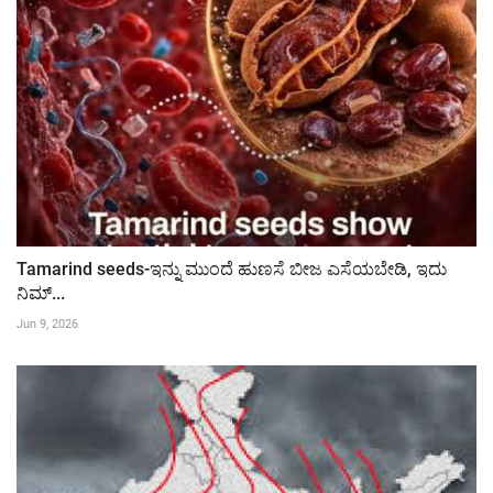
Tamarind seeds-ಇನ್ನು ಮುಂದೆ ಹುಣಸೆ ಬೀಜ ಎಸೆಯಬೇಡಿ, ಇದು
ನಿಮ್...
Jun 9, 2026