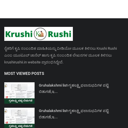
ರೈತರಿಗೆ ಕೃಷಿ ಸಂಬಂದಿತ ಮಾಹಿತಿಯನ್ನು ವೀಡಿಯೋ ಮೂಲಕ ತಿಳಿಸಲು Krushi Rushi
ಎಂಬ ಯೂಟೂಬ್ ಚಾನೆಲ್ ಹಾಗು ಕೃಷಿ ಸಂಬಂದಿತ ಲೇಖನಗಳ ಮೂಲಕ ತಿಳಿಸಲು
krushirushii.in website ಪ್ರಾರಂಭಿಸಿದ್ದೇವೆ.
MOST VIEWED POSTS
Gruhalakshmi list-ಗೃಹಲಕ್ಷ್ಮಿ ಫಲಾನುಭವಿಗಳ ಪಟ್ಟಿ
ಬಿಡುಗಡೆ,ಇ...
Gruhalakshmi list-ಗೃಹಲಕ್ಷ್ಮಿ ಫಲಾನುಭವಿಗಳ ಪಟ್ಟಿ
ಬಿಡುಗಡೆ,ಇ...