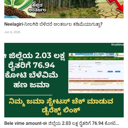
Neelagiri-ನೀಲಗಿರಿ ಬೆಳೆದರೆ ಅಂತರ್ಜಲ ಕಡಿಮೆಯಾಗುತ್ತಾ?
Jun 6, 2026
Bele vime amount-ಈ ಜಿಲ್ಲೆಯ 2.03 ಲಕ್ಷ ರೈತರಿಗೆ 76.94 ಕೋಟಿ...