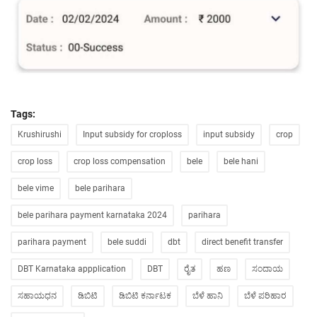
Tags:
Krushirushi
Input subsidy for croploss
input subsidy
crop
crop loss
crop loss compensation
bele
bele hani
bele vime
bele parihara
bele parihara payment karnataka 2024
parihara
parihara payment
bele suddi
dbt
direct benefit transfer
DBT Karnataka appplication
DBT
ರೈತ
ಹಣ
ಸಂದಾಯ
ಸಹಾಯಧನ
ಡಿಬಿಟಿ
ಡಿಬಿಟಿ ಕರ್ನಾಟಕ
ಬೆಳೆ ಹಾನಿ
ಬೆಳೆ ಪರಿಹಾರ