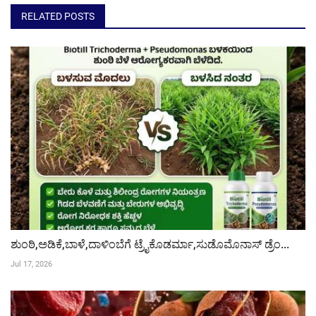
RELATED POSTS
ಶುಂಠಿ,ಅಡಿಕೆ,ಬಾಳೆ,ದಾಳಿಂಬೆಗೆ ಟ್ರೈಕೊಡರ್ಮಾ,ಸುಡೊಮೊನಾಸ್ ಡ್ರೆಂ...
Jul 17, 2026