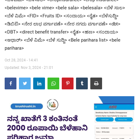
<belevime> <bele vime> <bele sala> <belesala> <ಬೆಳೆ ಸಾಲ>
Contact Us
<ಬೆಳೆ ವಿಮೆ> <FID> <Fruits ID> <ಸಂದಾಯ> <ರೈತ> <ಬೆಳೆಸುದ್ದಿ>
<ಡಿಬಿಟಿ> <ನೇರ ಲಾಭ ವರ್ಗಾವಣೆ> <ನೇರ ನಗದು ವರ್ಗಾವಣೆ> <dbt>
<DBT> <direct benefit transfer> <ರೈತ> <ಹಣ> <ಸಂದಾಯ>
<ಆಧಾರ್> <ಬೆಳೆ ವಿಮೆ> <ಬೆಳೆ ಸುದ್ದಿ> <Bele parihara list> <bele
parihara>
Oct 28, 2024 - 14:41
Updated: Nov 3, 2024 - 21:01