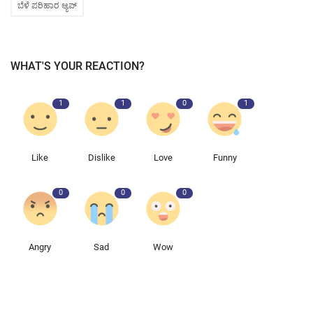
ಬೆಳೆ ಪರಿಹಾರ ಆ್ಯಪ್
WHAT'S YOUR REACTION?
1
1
0
1
Like
Dislike
Love
Funny
0
0
0
Angry
Sad
Wow