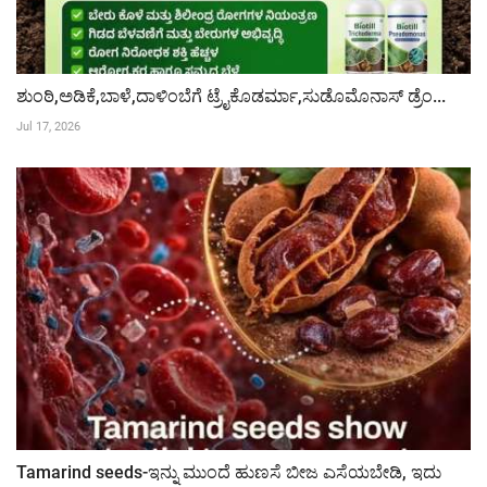
ಶುಂಠಿ,ಅಡಿಕೆ,ಬಾಳೆ,ದಾಳಿಂಬೆಗೆ ಟ್ರೈಕೊಡರ್ಮಾ,ಸುಡೊಮೊನಾಸ್ ಡ್ರೆಂ...
Jul 17, 2026
Tamarind seeds-ಇನ್ನು ಮುಂದೆ ಹುಣಸೆ ಬೀಜ ಎಸೆಯಬೇಡಿ, ಇದು