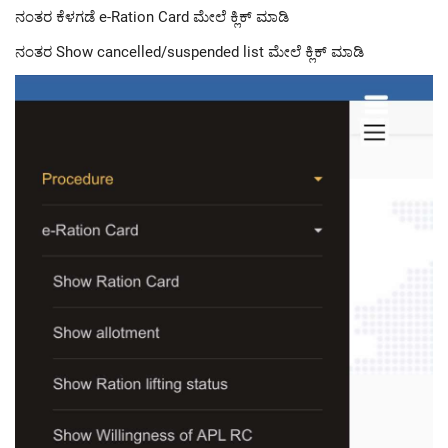
ನಂತರ ಕೆಳಗಡೆ e-Ration Card ಮೇಲೆ ಕ್ಲಿಕ್ ಮಾಡಿ
ನಂತರ Show cancelled/suspended list ಮೇಲೆ ಕ್ಲಿಕ್ ಮಾಡಿ