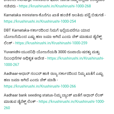
ಸಚಿವರು -
https://krushirushi.in/Krushirushi-1000-268
Karnataka ministers-ಕೊನೆಗೂ ಖಾತೆ ಹಂಚಿಕೆ ಅಂತಿಮ ಪಟ್ಟಿ ಬಿಡುಗಡೆ -
https://krushirushi.in/Krushirushi-1000-254
DBT Karnataka-ಸರ್ಕಾರದಿಂದ ನಿಮಗೆ ಇಲ್ಲಿಯವರೆಗೂ ಯಾವ
ಯೋಜನೆಯಿಂದ ಎಷ್ಟು ಹಣ ಜಮಾ ಆಗಿದೆ ಎಂದು ಚೆಕ್ ಮಾಡುವ ಡೈರೆಕ್ಟ್
ಲಿಂಕ್ -
https://krushirushi.in/Krushirushi-1000-259
Yuvanidhi-ಯುವನಿಧಿ ಯೋಜನೆಯಡಿ 3000 ರೂಪಾಯಿ-ಷರತ್ತು ಮತ್ತು
ನಿಬಂಧನೆಗಳ ಅಧಿಕೃತ ಆದೇಶ -
https://krushirushi.in/Krushirushi-
1000-267
Aadhaar-ಆಧಾರ್ ನಂಬರ್ ಹಾಕಿ ರಾಜ್ಯ ಸರ್ಕಾರದಿಂದ ನಿಮ್ಮ ಖಾತೆಗೆ ಎಷ್ಟು
ಹಣ ಜಮಾ ಆಗಿದೆ ಎಂದು ಚೆಕ್ ಮಾಡಿ -
https://krushirushi.in/Krushirushi-1000-266
Aadhaar bank seeding status-ನಿಮ್ಮ ಬ್ಯಾಂಕ್ ಖಾತೆಗೆ ಆಧಾರ್ ಲಿಂಕ್
ಮಾಡುವ ಡೈರೆಕ್ಟ್ ಲಿಂಕ್ -
https://krushirushi.in/Krushirushi-1000-
260