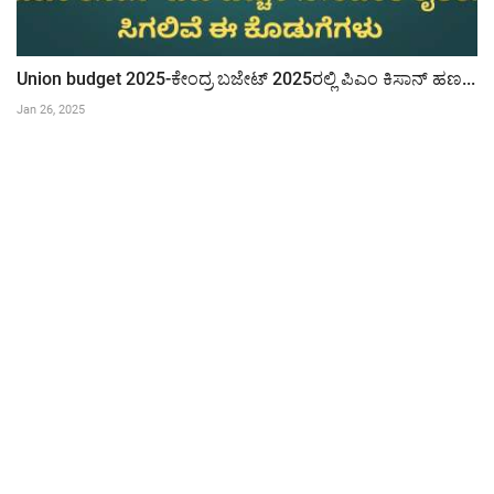
Union budget 2025-ಕೇಂದ್ರ ಬಜೇಟ್ 2025ರಲ್ಲಿ ಪಿಎಂ ಕಿಸಾನ್ ಹಣ...
Jan 26, 2025