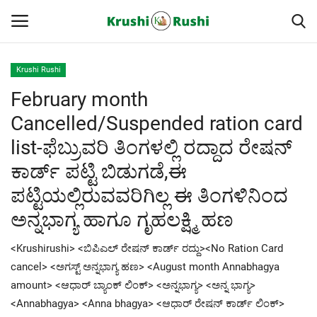
Krushi Rushi
February month
Home
Cancelled/Suspended ration card
Finance
list-ಫೆಬ್ರುವರಿ ತಿಂಗಳಲ್ಲಿ ರದ್ದಾದ ರೇಷನ್
ಕಾರ್ಡ್ ಪಟ್ಟಿ ಬಿಡುಗಡೆ,ಈ
Contact
ಪಟ್ಟಿಯಲ್ಲಿರುವವರಿಗಿಲ್ಲ ಈ ತಿಂಗಳಿನಿಂದ
ರೈತರ ಯಶೋಗಾಥೆಗಳು
ಅನ್ನಭಾಗ್ಯ ಹಾಗೂ ಗೃಹಲಕ್ಷ್ಮಿ ಹಣ
Krushi Rushi
<Krushirushi> <ಬಿಪಿಎಲ್ ರೇಷನ್ ಕಾರ್ಡ್ ರದ್ದು><No Ration Card
cancel> <ಅಗಸ್ಟ್ ಅನ್ನಭಾಗ್ಯ ಹಣ> <August month Annabhagya
ಮುಂದಿನ 5 ದಿನಗಳ ಮಳೆ ಮಾಹಿತಿ
amount> <ಆಧಾರ್ ಬ್ಯಾಂಕ್ ಲಿಂಕ್> <ಅನ್ನಭಾಗ್ಯ> <ಅನ್ನ ಭಾಗ್ಯ>
<Annabhagya> <Anna bhagya> <ಆಧಾರ್ ರೇಷನ್ ಕಾರ್ಡ್ ಲಿಂಕ್>
Gallery