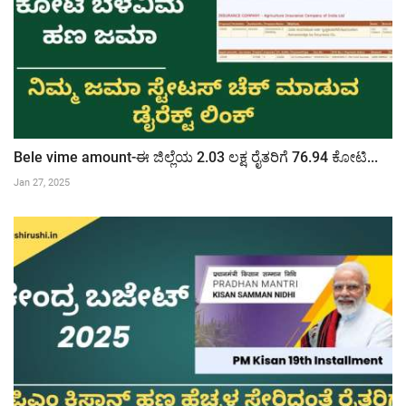
Bele vime amount-ಈ ಜಿಲ್ಲೆಯ 2.03 ಲಕ್ಷ ರೈತರಿಗೆ 76.94 ಕೋಟಿ...
Jan 27, 2025