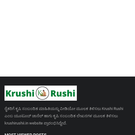
ರೈತರಿಗೆ ಕೃಷಿ ಸಂಬಂದಿತ ಮಾಹಿತಿಯನ್ನು ವೀಡಿಯೋ ಮೂಲಕ ತಿಳಿಸಲು Krushi Rushi
ಎಂಬ ಯೂಟೂಬ್ ಚಾನೆಲ್ ಹಾಗು ಕೃಷಿ ಸಂಬಂದಿತ ಲೇಖನಗಳ ಮೂಲಕ ತಿಳಿಸಲು
krushirushii.in website ಪ್ರಾರಂಭಿಸಿದ್ದೇವೆ.
MOST VIEWED POSTS