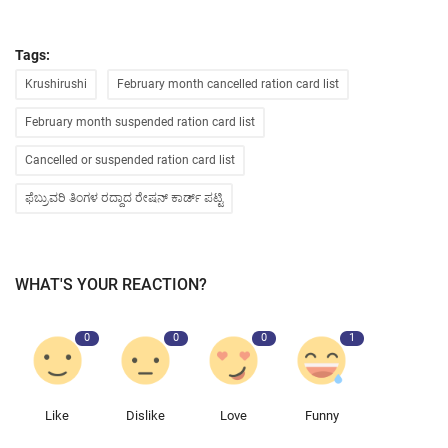
Tags:
Krushirushi
February month cancelled ration card list
February month suspended ration card list
Cancelled or suspended ration card list
ಫೆಬ್ರುವರಿ ತಿಂಗಳ ರದ್ದಾದ ರೇಷನ್ ಕಾರ್ಡ್ ಪಟ್ಟಿ
WHAT'S YOUR REACTION?
0
0
0
1
Like
Dislike
Love
Funny