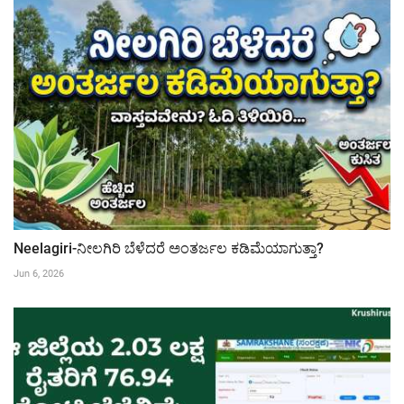
Neelagiri-ನೀಲಗಿರಿ ಬೆಳೆದರೆ ಅಂತರ್ಜಲ ಕಡಿಮೆಯಾಗುತ್ತಾ?
Jun 6, 2026