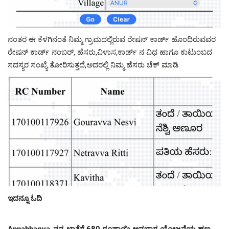
ನಂತರ ಈ ಕೆಳಗಿನಂತೆ ನಿಮ್ಮ ಗ್ರಾಮದಲ್ಲಿರುವ ರೇಷನ್ ಕಾರ್ಡ್ ಹೊಂದಿರುವವರ
ರೇಷನ್ ಕಾರ್ಡ್ ನಂಬರ್, ಹೆಸರು,ವಿಳಾಸ,ಕಾರ್ಡ್ ನ ವಿಧ ಹಾಗೂ ಕುಟುಂಬದ
ಸದಸ್ಯರ ಸಂಖ್ಯೆ ತೋರಿಸುತ್ತದೆ,ಅದರಲ್ಲಿ ನಿಮ್ಮ ಹೆಸರು ಚೆಕ್ ಮಾಡಿ
ಇದನ್ನೂ ಓದಿ