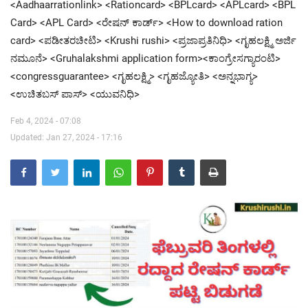
<Aadhaarrationlink> <Rationcard> <BPLcard> <APLcard> <BPL
Card> <APL Card> <ರೇಷನ್ ಕಾರ್ಡ್> <How to download ration
Contact Us
card> <ಪಡೀತರಚೀಟಿ> <Krushi rushi> <ಪ್ರಜಾಪ್ರತಿನಿಧಿ> <ಗೃಹಲಕ್ಷ್ಮಿ ಅರ್ಜಿ
ನಮೂನೆ> <Gruhalakshmi application form><ಕಾಂಗ್ರೇಸಗ್ಯಾರಂಟಿ>
<congressguarantee> <ಗೃಹಲಕ್ಷ್ಮಿ> <ಗೃಹಜ್ಯೋತಿ> <ಅನ್ನಭಾಗ್ಯ>
<ಉಚಿತಬಸ್ ಪಾಸ್> <ಯುವನಿಧಿ>
Feb 4, 2024 - 07:08
Updated: Jan 27, 2024 - 17:16