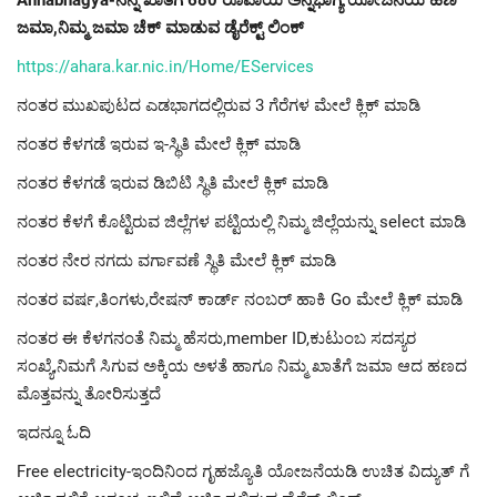
Annabhagya-ನನ್ನ ಖಾತೆಗೆ 680 ರೂಪಾಯಿ ಅನ್ನಭಾಗ್ಯ ಯೋಜನೆಯ ಹಣ
ಜಮಾ,ನಿಮ್ಮ ಜಮಾ ಚೆಕ್ ಮಾಡುವ ಡೈರೆಕ್ಟ್ ಲಿಂಕ್
https://ahara.kar.nic.in/Home/EServices
ನಂತರ ಮುಖಪುಟದ ಎಡಭಾಗದಲ್ಲಿರುವ 3 ಗೆರೆಗಳ ಮೇಲೆ ಕ್ಲಿಕ್ ಮಾಡಿ
ನಂತರ ಕೆಳಗಡೆ ಇರುವ ಇ-ಸ್ಥಿತಿ ಮೇಲೆ ಕ್ಲಿಕ್ ಮಾಡಿ
ನಂತರ ಕೆಳಗಡೆ ಇರುವ ಡಿಬಿಟಿ ಸ್ಥಿತಿ ಮೇಲೆ ಕ್ಲಿಕ್ ಮಾಡಿ
ನಂತರ ಕೆಳಗೆ ಕೊಟ್ಟಿರುವ ಜಿಲ್ಲೆಗಳ ಪಟ್ಟಿಯಲ್ಲಿ ನಿಮ್ಮ ಜಿಲ್ಲೆಯನ್ನು select ಮಾಡಿ
ನಂತರ ನೇರ ನಗದು ವರ್ಗಾವಣೆ ಸ್ಥಿತಿ ಮೇಲೆ ಕ್ಲಿಕ್ ಮಾಡಿ
ನಂತರ ವರ್ಷ,ತಿಂಗಳು,ರೇಷನ್ ಕಾರ್ಡ್ ನಂಬರ್ ಹಾಕಿ Go ಮೇಲೆ ಕ್ಲಿಕ್ ಮಾಡಿ
ನಂತರ ಈ ಕೆಳಗನಂತೆ ನಿಮ್ಮ ಹೆಸರು,member ID,ಕುಟುಂಬ ಸದಸ್ಯರ
ಸಂಖ್ಯೆ,ನಿಮಗೆ ಸಿಗುವ ಅಕ್ಕಿಯ ಅಳತೆ ಹಾಗೂ ನಿಮ್ಮ ಖಾತೆಗೆ ಜಮಾ ಆದ ಹಣದ
ಮೊತ್ತವನ್ನು ತೋರಿಸುತ್ತದೆ
ಇದನ್ನೂ ಓದಿ
Free electricity-ಇಂದಿನಿಂದ ಗೃಹಜ್ಯೊತಿ ಯೋಜನೆಯಡಿ ಉಚಿತ ವಿದ್ಯುತ್ ಗೆ