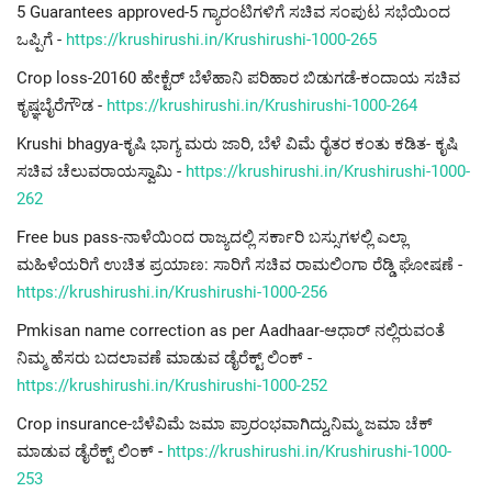
5 Guarantees approved-5 ಗ್ಯಾರಂಟಿಗಳಿಗೆ ಸಚಿವ ಸಂಪುಟ ಸಭೆಯಿಂದ
ಒಪ್ಪಿಗೆ -
https://krushirushi.in/Krushirushi-1000-265
Crop loss-20160 ಹೇಕ್ಟೆರ್ ಬೆಳೆಹಾನಿ ಪರಿಹಾರ ಬಿಡುಗಡೆ-ಕಂದಾಯ ಸಚಿವ
ಕೃಷ್ಞಬೈರೆಗೌಡ -
https://krushirushi.in/Krushirushi-1000-264
Krushi bhagya-ಕೃಷಿ ಭಾಗ್ಯ ಮರು ಜಾರಿ, ಬೆಳೆ ವಿಮೆ ರೈತರ ಕಂತು ಕಡಿತ- ಕೃಷಿ
ಸಚಿವ ಚೆಲುವರಾಯಸ್ವಾಮಿ -
https://krushirushi.in/Krushirushi-1000-
262
Free bus pass-ನಾಳೆಯಿಂದ ರಾಜ್ಯದಲ್ಲಿ ಸರ್ಕಾರಿ ಬಸ್ಸುಗಳಲ್ಲಿ ಎಲ್ಲಾ
ಮಹಿಳೆಯರಿಗೆ ಉಚಿತ ಪ್ರಯಾಣ: ಸಾರಿಗೆ ಸಚಿವ ರಾಮಲಿಂಗಾ ರೆಡ್ಡಿ ಘೋಷಣೆ -
https://krushirushi.in/Krushirushi-1000-256
Pmkisan name correction as per Aadhaar-ಆಧಾರ್ ನಲ್ಲಿರುವಂತೆ
ನಿಮ್ಮ ಹೆಸರು ಬದಲಾವಣೆ ಮಾಡುವ ಡೈರೆಕ್ಟ್ ಲಿಂಕ್ -
https://krushirushi.in/Krushirushi-1000-252
Crop insurance-ಬೆಳೆವಿಮೆ ಜಮಾ ಪ್ರಾರಂಭವಾಗಿದ್ದು,ನಿಮ್ಮ ಜಮಾ ಚೆಕ್
ಮಾಡುವ ಡೈರೆಕ್ಟ್ ಲಿಂಕ್ -
https://krushirushi.in/Krushirushi-1000-
253