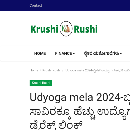
Contact
HOME
FINANCE
ರೈತರ ಯಶೋಗಾಥೆಗಳು
Home
Krushi Rushi
Udyoga mela 2024-ಬೃಹತ್ ಉದ್ಯೊಗ ಮೇಳ,50 ಸಾವಿರಕ್
Krushi Rushi
Udyoga mela 2024-ಬ
ಸಾವಿರಕ್ಕೂ ಹೆಚ್ಚು ಉದ
ಡೈರೆಕ್ಟ್ ಲಿಂಕ್