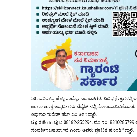
50 ಸಾವಿರಕ್ಕೂ ಹೆಚ್ಚು ಉದ್ಯೋಗಾವಕಾಶಗಳು ವಿವಿಧ ಕ್ಷೇತ್ರಗಳಲ್ಲಿ ಲಭ್
ಹಾಗೂ ಆಸಕ್ತ ಅಭ್ಯರ್ಥಿಗಳು ವೆಬೈಟ್ ನಲ್ಲಿ ನೋಂದಾಯಿಸಿಕೊಂಡು ಉ
ಅಧಿಕಾರಿ ಸುರೇಶ್ ಹೆಚ್ ಎಂ ತಿಳಿಸಿದ್ದಾರೆ.
ឥន្ទូ ដា&កាក ផ្សា.: 08182-255294, ಮೊ.ಸಂ: 8310285799 
ಸಂಪರ್ಕಿಸಬಹುದಾಗಿದೆ ಎಂದು ಅವರು ಪ್ರಕಟಣೆ ಹೊರಡಿಸಿದ್ದಾರೆ.