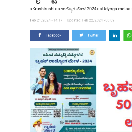
<Krushirushi> <ಉದ್ಯೊಗ ಮೇಳ 2024> <Udyoga mela> <
Feb 21, 2024 - 14:17
Updated: Feb 22, 2024 - 00:09
Facebook
Twitter