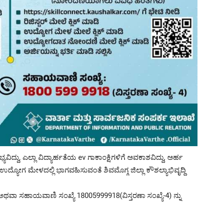
ಯವಿದ್ದು, ಎಲ್ಲಾ ವಿದ್ಯಾರ್ಹತೆಯ ev ಗಾಕಾಂಕ್ಷಿಗಳಿಗೆ ಅವಕಾಶವಿದ್ದು, ಅರ್ಹ
ದ್ಯೋಗ ಮೇಳದಲ್ಲಿ ಭಾಗವಹಿಸುವಂತೆ ಶಿವಮೊಗ್ಗ ಜಿಲ್ಲಾ ಕೌಶಲ್ಯಾಭಿವೃದ್ದಿ
ಅಥವಾ ಸಹಾಯವಾಣಿ ಸಂಖ್ಯೆ 18005999918(ವಿಸ್ತರಣಾ ಸಂಖ್ಯೆ-4) ನ್ನು