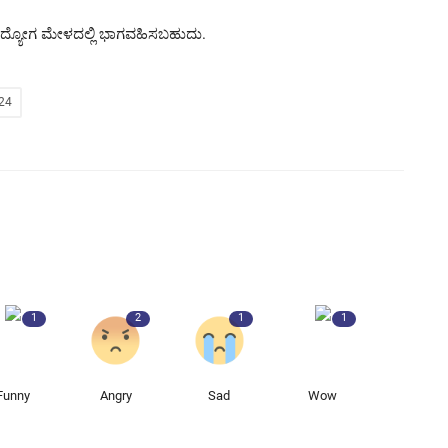
ದ್ಯೋಗ ಮೇಳದಲ್ಲಿ ಭಾಗವಹಿಸಬಹುದು.
24
1
2
1
1
Funny
Angry
Sad
Wow