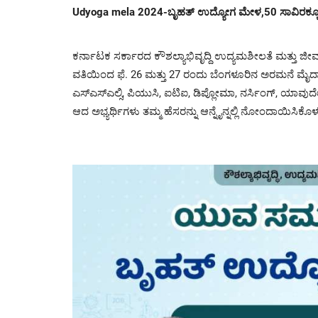
Udyoga mela 2024-ಬೃಹತ್ ಉದ್ಯೋಗ ಮೇಳ,50 ಸಾವಿರಕ್ಕೂ ಹ
ಕರ್ನಾಟಕ ಸರ್ಕಾರದ ಕೌಶಲ್ಯಾಭಿವೃದ್ದಿ ಉದ್ಯಮಶೀಲತೆ ಮತ್ತು 
ವತಿಯಿಂದ ಫೆ. 26 ಮತ್ತು 27 ರಂದು ಬೆಂಗಳೂರಿನ ಅರಮನೆ ಮೈದಾ
ಎಸ್‌ಎಸ್‌ಎಲ್ಸಿ, ಪಿಯುಸಿ, ಐಟಿಐ, ಡಿಪ್ಲೋಮಾ, ನರ್ಸಿಂಗ್, ಯಾವುದೇ
ಆದ ಅಭ್ಯರ್ಥಿಗಳು ತಮ್ಮ ಹೆಸರನ್ನು ಆನ್ನೈನ್ನಲ್ಲಿ ನೋಂದಾಯಿಸಿಕೊಳ್