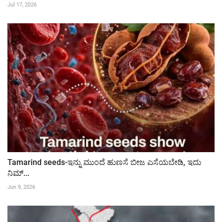
Jul 17, 2026
Tamarind seeds-ಇನ್ನು ಮುಂದೆ ಹುಣಸೆ ಬೀಜ ಎಸೆಯಬೇಡಿ, ಇದು
ನಿಮ್...
Jun 9, 2026