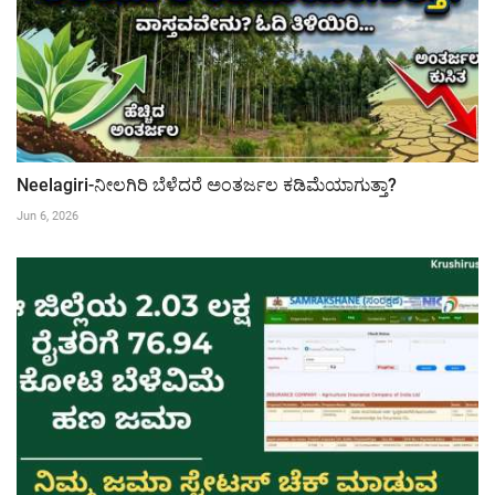
Neelagiri-ನೀಲಗಿರಿ ಬೆಳೆದರೆ ಅಂತರ್ಜಲ ಕಡಿಮೆಯಾಗುತ್ತಾ?
Jun 6, 2026