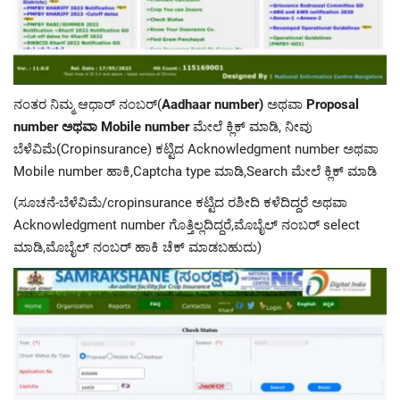
ನಂತರ ನಿಮ್ಮ ಆಧಾರ್ ನಂಬರ್(
Aadhaar number)
ಅಥವಾ
Proposal
number ಅಥವಾ Mobile number
ಮೇಲೆ ಕ್ಲಿಕ್ ಮಾಡಿ, ನೀವು
ಬೆಳೆವಿಮೆ(Cropinsurance) ಕಟ್ಟಿದ Acknowledgment number ಅಥವಾ
Mobile number ಹಾಕಿ,Captcha type ಮಾಡಿ,Search ಮೇಲೆ ಕ್ಲಿಕ್ ಮಾಡಿ
(ಸೂಚನೆ-ಬೆಳೆವಿಮೆ/cropinsurance ಕಟ್ಟಿದ ರಶೀದಿ ಕಳೆದಿದ್ದರೆ ಅಥವಾ
Acknowledgment number ಗೊತ್ತಿಲ್ಲದಿದ್ದರೆ,ಮೊಬೈಲ್ ನಂಬರ್ select
ಮಾಡಿ,ಮೊಬೈಲ್ ನಂಬರ್ ಹಾಕಿ ಚೆಕ್ ಮಾಡಬಹುದು)