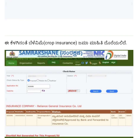
ಈ ಕೆಳಗಿನಂತೆ ಬೆಳೆವಿಮೆ(crop insurance) ಜಮಾ ಮಾಹಿತಿ ದೊರೆಯಲಿದೆ.