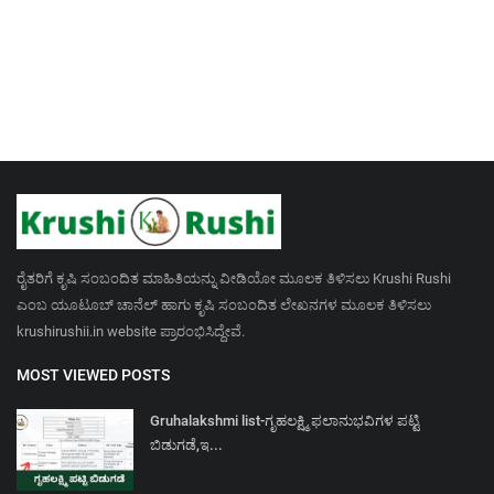
ರೈತರಿಗೆ ಕೃಷಿ ಸಂಬಂದಿತ ಮಾಹಿತಿಯನ್ನು ವೀಡಿಯೋ ಮೂಲಕ ತಿಳಿಸಲು Krushi Rushi
ಎಂಬ ಯೂಟೂಬ್ ಚಾನೆಲ್ ಹಾಗು ಕೃಷಿ ಸಂಬಂದಿತ ಲೇಖನಗಳ ಮೂಲಕ ತಿಳಿಸಲು
krushirushii.in website ಪ್ರಾರಂಭಿಸಿದ್ದೇವೆ.
MOST VIEWED POSTS
Gruhalakshmi list-ಗೃಹಲಕ್ಷ್ಮಿ ಫಲಾನುಭವಿಗಳ ಪಟ್ಟಿ
ಬಿಡುಗಡೆ,ಇ...