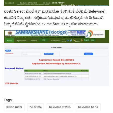
ನಂತರ Select ಮೇಲೆ ಕ್ಲಿಕ್ ಮಾಡಿದರೆ,ಈ ಕೆಳಗಿನಂತೆ ಬೆಳೆವಿಮೆ(Belevime)
ಕಂಪನಿಗೆ ನಿಮ್ಮ ಅರ್ಜಿ ಸಲ್ಲಿಕೆಯಾಗಿರುವುದನ್ನು ತೋರಿಸುತ್ತದೆ. ಈ ರೀತಿಯಾಗಿ
ನಿಮ್ಮ ಬೆಳೆವಿಮೆ ಸ್ಟೇಟಸ್(belevime Status) ನ್ನು ಚೆಕ್ ಮಾಡಬಹುದು.
Tags:
Krushirushi
belevime
belevime status
belevime hana