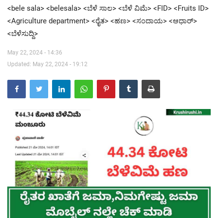
<bele sala> <belesala> <ಬೆಳೆ ಸಾಲ> <ಬೆಳೆ ವಿಮೆ> <FID> <Fruits ID>
<Agriculture department> <ರೈತ> <ಹಣ> <ಸಂದಾಯ> <ಆಧಾರ್>
Contact Us
<ಬೆಳೆಸುದ್ದಿ>
May 22, 2024 - 14:36
Updated: May 22, 2024 - 19:12