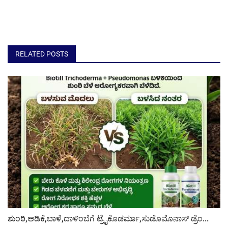
RELATED POSTS
ಶುಂಠಿ,ಅಡಿಕೆ,ಬಾಳೆ,ದಾಳಿಂಬೆಗೆ ಟ್ರೈಕೊಡರ್ಮಾ,ಸುಡೊಮೊನಾಸ್ ಡ್ರೆಂ...