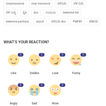
cropinsurance
crop insurance
ಬೆಳೆವಿಮೆ
ಬೆಳೆ ವಿಮೆ
ಬೆಳೆ ಸುದ್ದಿ
ರೈತ
ಹಣ
ಸಂದಾಯ
belevime list
belevime parihara
ಆಧಾರ್
ಬೆಳೆವಿಮೆ ಹಣ
PMFBY
WBCIS
WHAT'S YOUR REACTION?
0
2
0
0
Like
Dislike
Love
Funny
0
0
0
Angry
Sad
Wow