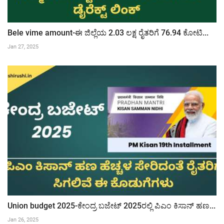
Bele vime amount-ಈ ಜಿಲ್ಲೆಯ 2.03 ಲಕ್ಷ ರೈತರಿಗೆ 76.94 ಕೋಟಿ...
Jan 27, 2025
Union budget 2025-ಕೇಂದ್ರ ಬಜೇಟ್ 2025ರಲ್ಲಿ ಪಿಎಂ ಕಿಸಾನ್ ಹಣ...
Jan 26, 2025