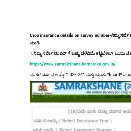
Crop insurance details on survey number-ನಿಮ್ಮ ಸರ್ವೆ ನಂ
ಮಾಡಿ
1
.ನಿಮ್ಮ ಸರ್ವೇ ನಂಬರ್ ಗೆ ಎಷ್ಟು ಬೆಳೆವಿಮೆ ಕಟ್ಟಬೇಕು? ಎಂದು ಚೆ
https://www.samrakshane.karnataka.gov.in/
ನಂತರ ವರ್ಷದ ಆಯ್ಕೆ *2023-24* ಮತ್ತು ಋುತು *kharif* ಎಂ