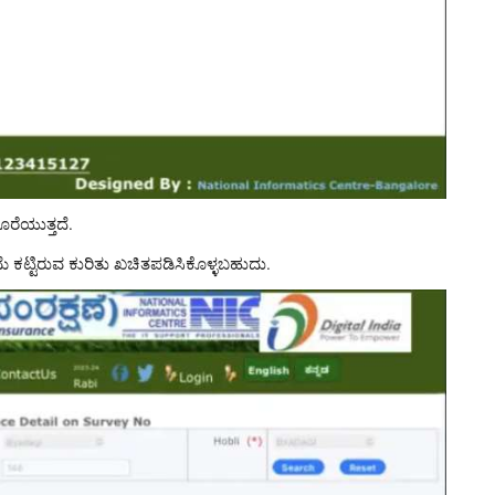
ೊರೆಯುತ್ತದೆ.
ಮೆ ಕಟ್ಟಿರುವ ಕುರಿತು ಖಚಿತಪಡಿಸಿಕೊಳ್ಳಬಹುದು.