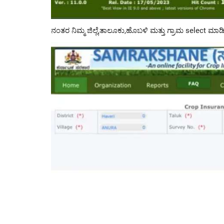
ನಂತರ ನಿಮ್ಮ ಜಿಲ್ಲೆ,ತಾಲೂಕು,ಹೊಬಳಿ ಮತ್ತು ಗ್ರಾಮ select ಮಾಡ