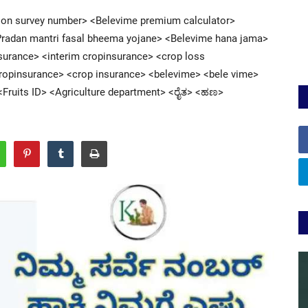
s on survey number> <Belevime premium calculator>
Pradan mantri fasal bheema yojane> <Belevime hana jama>
surance> <interim cropinsurance> <crop loss
<Cropinsurance> <crop insurance> <belevime> <bele vime>
 <Fruits ID> <Agriculture department> <ರೈತ> <ಹಣ>