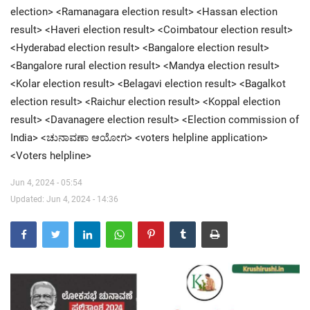
election> <Ramanagara election result> <Hassan election
result> <Haveri election result> <Coimbatour election result>
Contact Us
<Hyderabad election result> <Bangalore election result>
<Bangalore rural election result> <Mandya election result>
<Kolar election result> <Belagavi election result> <Bagalkot
election result> <Raichur election result> <Koppal election
result> <Davanagere election result> <Election commission of
India> <ಚುನಾವಣಾ ಆಯೋಗ> <voters helpline application>
<Voters helpline>
Jun 4, 2024 - 05:54
Updated: Jun 4, 2024 - 14:36