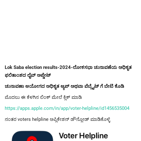
Lok Saba election results-2024-ಲೋಕಸಭಾ ಚುನಾವಣೆಯ ಅಧಿಕೃತ
ಫಲಿತಾಂಶದ ಲೈವ್ ಅಪ್ಡೇಟ್
ಚುನಾವಣಾ ಆಯೋಗದ ಅಧಿಕೃತ ಆ್ಯಪ್ ಅಥವಾ ವೆಬ್ಸೈಟ್ ಗೆ ಬೇಟಿ ಕೊಡಿ
ಮೊದಲು ಈ ಕೆಳಗಿನ ಲಿಂಕ್ ಮೇಲೆ ಕ್ಲಿಕ್ ಮಾಡಿ
https://apps.apple.com/in/app/voter-helpline/id1456535004
ನಂತರ voters helpline ಅಪ್ಲಿಕೇಶನ್ ಡೌನ್ಲೋಡ್ ಮಾಡಿಕೊಳ್ಳಿ