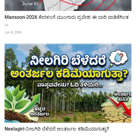
Mansoon-2026 ಕೇರಳಂಗೆ ಮುಂಗಾರು ಪ್ರವೇಶ: ಈ ಬಾರಿ ವಾಡಿಕೆಗಿಂತ
...
Jun 8, 2026
Neelagiri-ನೀಲಗಿರಿ ಬೆಳೆದರೆ ಅಂತರ್ಜಲ ಕಡಿಮೆಯಾಗುತ್ತಾ?