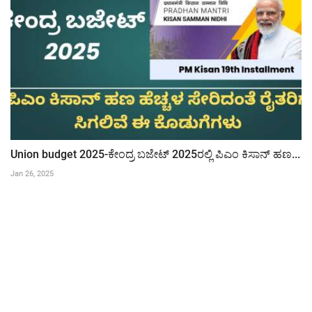
Union budget 2025-ಕೇಂದ್ರ ಬಜೇಟ್ 2025ರಲ್ಲಿ ಪಿಎಂ ಕಿಸಾನ್ ಹಣ...
Jan 26, 2025