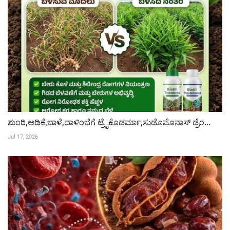
ಶುಂಠಿ,ಅಡಿಕೆ,ಬಾಳೆ,ದಾಳಿಂಬೆಗೆ ಟ್ರೈಕೊಡರ್ಮಾ,ಸುಡೊಮೊನಾಸ್ ಡ್ರೆಂ...
Jul 17, 2026