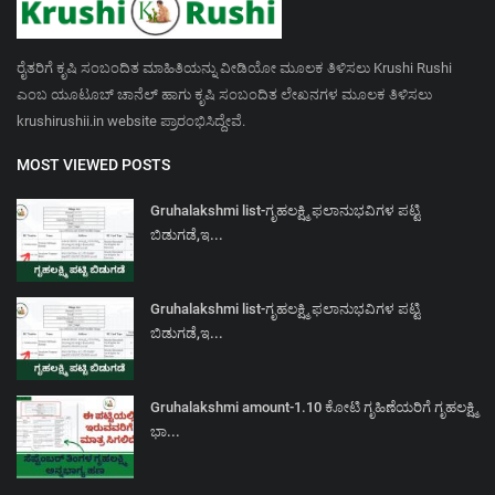
ರೈತರಿಗೆ ಕೃಷಿ ಸಂಬಂದಿತ ಮಾಹಿತಿಯನ್ನು ವೀಡಿಯೋ ಮೂಲಕ ತಿಳಿಸಲು Krushi Rushi
ಎಂಬ ಯೂಟೂಬ್ ಚಾನೆಲ್ ಹಾಗು ಕೃಷಿ ಸಂಬಂದಿತ ಲೇಖನಗಳ ಮೂಲಕ ತಿಳಿಸಲು
krushirushii.in website ಪ್ರಾರಂಭಿಸಿದ್ದೇವೆ.
MOST VIEWED POSTS
Gruhalakshmi list-ಗೃಹಲಕ್ಷ್ಮಿ ಫಲಾನುಭವಿಗಳ ಪಟ್ಟಿ
ಬಿಡುಗಡೆ,ಇ...
Gruhalakshmi list-ಗೃಹಲಕ್ಷ್ಮಿ ಫಲಾನುಭವಿಗಳ ಪಟ್ಟಿ
ಬಿಡುಗಡೆ,ಇ...
Gruhalakshmi amount-1.10 ಕೋಟಿ ಗೃಹಿಣೆಯರಿಗೆ ಗೃಹಲಕ್ಷ್ಮಿ
ಭಾ...