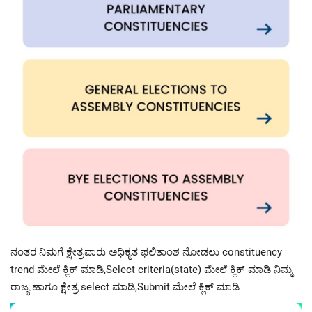
ನಂತರ ನಿಮಗೆ ಕ್ಷೇತ್ರವಾರು ಅಧಿಕೃತ ಫಲಿತಾಂಶ ನೋಡಲು constituency
trend ಮೇಲೆ ಕ್ಲಿಕ್ ಮಾಡಿ,Select criteria(state) ಮೇಲೆ ಕ್ಲಿಕ್ ಮಾಡಿ ನಿಮ್ಮ
ರಾಜ್ಯ ಹಾಗೂ ಕ್ಷೇತ್ರ select ಮಾಡಿ,Submit ಮೇಲೆ ಕ್ಲಿಕ್ ಮಾಡಿ