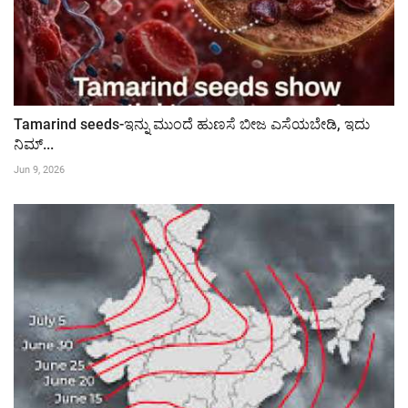
Tamarind seeds-ಇನ್ನು ಮುಂದೆ ಹುಣಸೆ ಬೀಜ ಎಸೆಯಬೇಡಿ, ಇದು
ನಿಮ್...
Jun 9, 2026