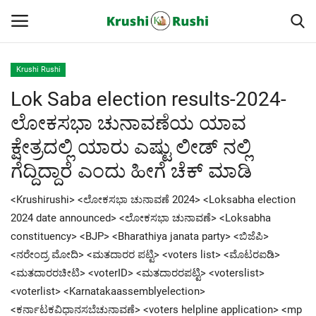
Krushi Rushi
Lok Saba election results-2024-
Home
ಲೋಕಸಭಾ ಚುನಾವಣೆಯ ಯಾವ
Finance
ಕ್ಷೇತ್ರದಲ್ಲಿ ಯಾರು ಎಷ್ಟು ಲೀಡ್ ನಲ್ಲಿ
ಗೆದ್ದಿದ್ದಾರೆ ಎಂದು ಹೀಗೆ ಚೆಕ್ ಮಾಡಿ
Contact
<Krushirushi> <ಲೋಕಸಭಾ ಚುನಾವಣೆ 2024> <Loksabha election
ರೈತರ ಯಶೋಗಾಥೆಗಳು
2024 date announced> <ಲೋಕಸಭಾ ಚುನಾವಣೆ> <Loksabha
constituency> <BJP> <Bharathiya janata party> <ಬಿಜೆಪಿ>
Krushi Rushi
<ನರೇಂದ್ರ ಮೋದಿ> <ಮತದಾರರ ಪಟ್ಟಿ> <voters list> <ಮೊಟರಐಡಿ>
<ಮತದಾರರಚೀಟಿ> <voterID> <ಮತದಾರರಪಟ್ಟಿ> <voterslist>
ಮುಂದಿನ 5 ದಿನಗಳ ಮಳೆ ಮಾಹಿತಿ
<voterlist> <Karnatakaassemblyelection>
<ಕರ್ನಾಟಕವಿಧಾನಸಬೆಚುನಾವಣೆ> <voters helpline application> <mp
Gallery