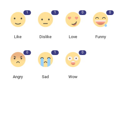
1
1
0
0
Like
Dislike
Love
Funny
0
1
0
Angry
Sad
Wow